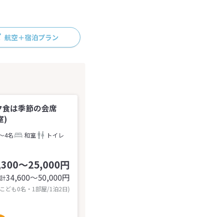
航空＋宿泊プラン
夕食は季節の会席
室)
～4名
和室
トイレ
,300～25,000円
34,600〜50,000
円
計
 こども0名・1部屋/1泊2日)