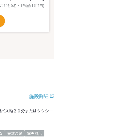
 こども0名・1部屋/1泊2日)
施設詳細
線バス約２０分またはタクシー
ム
天然温泉
露天風呂