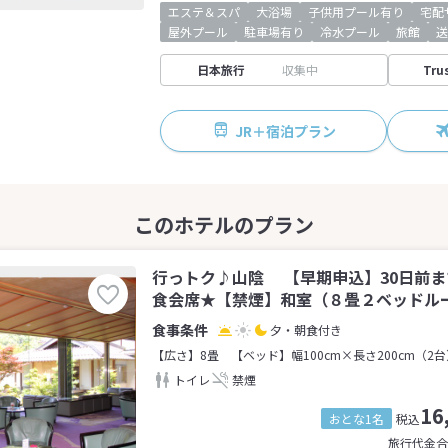
エステ＆スパ
大浴場
子供用プール有り
宅配
屋外プール
駐車場有り
冷水プール
旅館
送
日本旅行
収集中
Tru
JR＋宿泊プラン
行っトク♪山陰 【早期申込】30日前
食会席★【禁煙】和室（８畳２ベッドルーム
夕・朝食付き
【広さ】8畳
【ベッド】幅100cm×長さ200cm（2
トイレ
禁煙
16
おとな1名
税込
旅行代金合