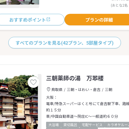
(おとな2名
おすすめポイント
プランの詳細
すべてのプランを見る
(42プラン、5部屋タイプ)
三朝薬師の湯 万翆楼
鳥取県
三朝・はわい・倉吉
三朝
大阪：
電車/特急スーパーはくと号にて倉吉駅下車、路
約１５分
車/中国自動車道～院庄IC～一般道約６０分
大浴場
貸切風呂
宅配サービス
カラオケルー