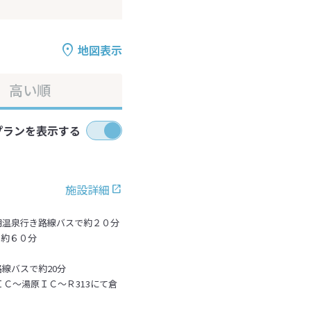
地図表示
高い順
プランを表示する
施設詳細
朝温泉行き路線バスで約２０分
へ約６０分
線バスで約20分
ＩＣ～湯原ＩＣ～Ｒ313にて倉