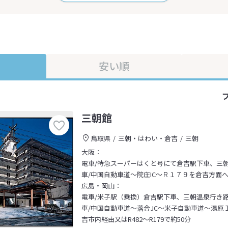
安い順
三朝館
鳥取県
三朝・はわい・倉吉
三朝
大阪：
電車/特急スーパーはくと号にて倉吉駅下車、三
車/中国自動車道～院庄IC～Ｒ１７９を倉吉方面
広島・岡山：
電車/米子駅（乗換）倉吉駅下車、三朝温泉行き路
車/中国自動車道～落合JC～米子自動車道～湯原
吉市内経由又はR482～R179で約50分