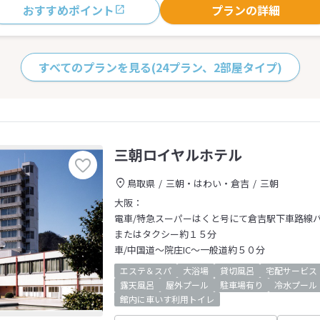
おすすめポイント
プランの詳細
すべてのプランを見る
(24プラン、2部屋タイプ)
三朝ロイヤルホテル
鳥取県
三朝・はわい・倉吉
三朝
大阪：
電車/特急スーパーはくと号にて倉吉駅下車路線
またはタクシー約１５分
車/中国道～院庄IC～一般道約５０分
エステ＆スパ
大浴場
貸切風呂
宅配サービス
露天風呂
屋外プール
駐車場有り
冷水プール
館内に車いす利用トイレ