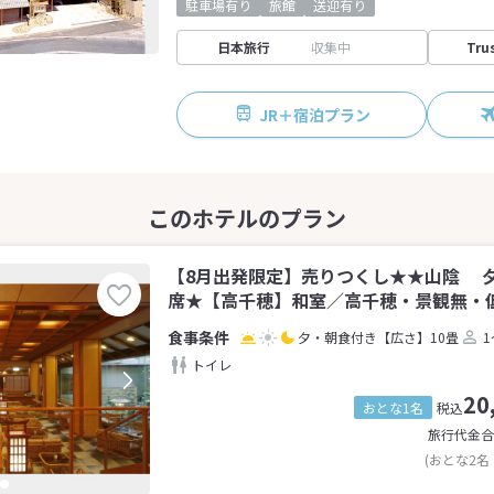
駐車場有り
旅館
送迎有り
日本旅行
収集中
Tru
JR＋宿泊プラン
【8月出発限定】売りつくし★★山陰 
席★【高千穂】和室／高千穂・景観無・低層
夕・朝食付き
【広さ】10畳
1
トイレ
20
おとな1名
税込
旅行代金合
(おとな2名