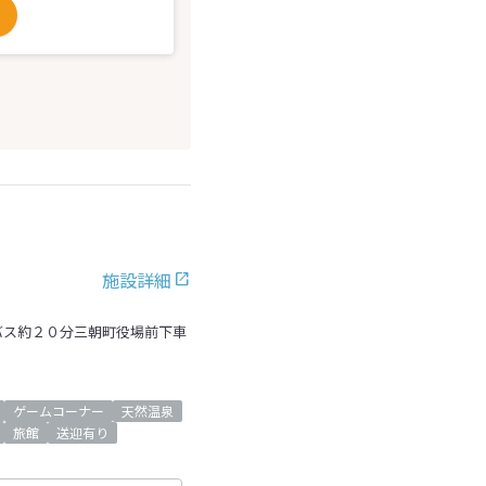
施設詳細
バス約２０分三朝町役場前下車
ゲームコーナー
天然温泉
旅館
送迎有り