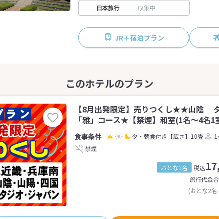
日本旅行
収集中
JR＋宿泊プラン
【8月出発限定】売りつくし★★山陰 
「雅」コース★【禁煙】和室(1名～4名1
夕・朝食付き
【広さ】10畳
1
禁煙
17
おとな1名
税込
旅行代金合
(おとな2名