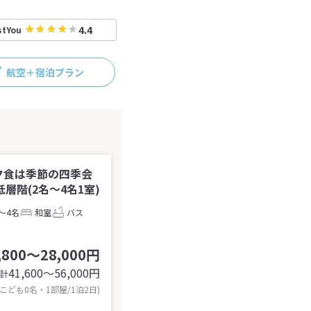
4.4
stYou
航空＋宿泊プラン
夕食は季節の四季会
階(2名～4名1室)
～4名
和室
バス
,800～28,000円
41,600〜56,000
円
計
 こども0名・1部屋/1泊2日)