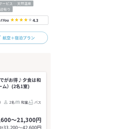
サービス
天然温泉
迎有り
4.3
stYou
航空＋宿泊プラン
までがお得♪夕食は和
）(2名1室)
台）
2名
和室
バス
,600～21,300円
33,200〜42,600
円
計