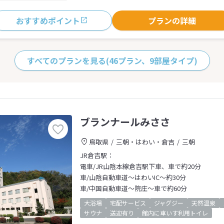
おすすめポイント
プランの詳細
すべてのプランを見る
(46プラン、9部屋タイプ)
ブランナールみささ
鳥取県
三朝・はわい・倉吉
三朝
JR倉吉駅：
電車/JR山陰本線倉吉駅下車、車で約20分
車/山陰自動車道～はわいIC～約30分
車/中国自動車道～院庄～車で約60分
大浴場
宅配サービス
ジャグジー
天然温泉
サウナ
送迎有り
館内に車いす利用トイレ