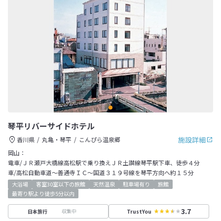
琴平リバーサイドホテル
施設詳細
香川県
丸亀・琴平
こんぴら温泉郷
岡山：
電車/ＪＲ瀬戸大橋線高松駅で乗り換えＪＲ土讃線琴平駅下車、徒歩４分
車/高松自動車道～善通寺ＩＣ～国道３１９号線を琴平方向へ約１５分
大浴場
客室30室以下の旅館
天然温泉
駐車場有り
旅館
最寄り駅より徒歩5分以内
3.7
収集中
日本旅行
TrustYou