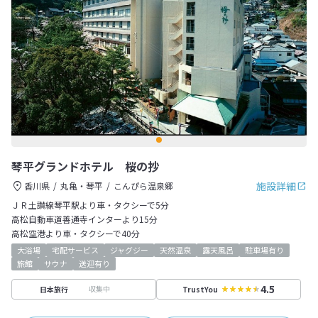
琴平グランドホテル 桜の抄
施設詳細
香川県
丸亀・琴平
こんぴら温泉郷
ＪＲ土讃線琴平駅より車・タクシーで5分
高松自動車道善通寺インターより15分
高松空港より車・タクシーで40分
大浴場
宅配サービス
ジャグジー
天然温泉
露天風呂
駐車場有り
旅館
サウナ
送迎有り
4.5
収集中
日本旅行
TrustYou