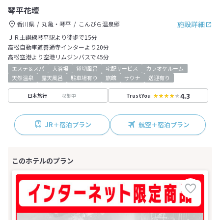
琴平花壇
施設詳細
香川県
丸亀・琴平
こんぴら温泉郷
ＪＲ土讃線琴平駅より徒歩で15分
高松自動車道善通寺インターより20分
高松空港より空港リムジンバスで45分
エステ＆スパ
大浴場
貸切風呂
宅配サービス
カラオケルーム
天然温泉
露天風呂
駐車場有り
旅館
サウナ
送迎有り
4.3
収集中
日本旅行
TrustYou
JR＋宿泊プラン
航空＋宿泊プラン