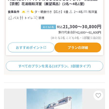
【禁煙】花湯館和洋室（展望風呂）(2名～4名1室)
夕・朝食付き
【広さ】6畳
2～4名
和洋室
バス
トイレ
禁煙
21,300～30,800円
税込
おとな1名
旅行代金合計
42,600〜61,600
円
(おとな2名 こども0名・1部屋/1泊2日)
おすすめポイント
プランの詳細
すべてのプランを見る
(18プラン、3部屋タイプ)