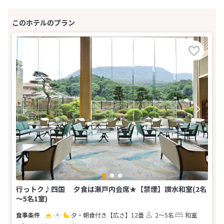
行っトク♪四国 夕食は瀬戸内会席★【禁煙】讃水和室(2名
～5名1室)
夕・朝食付き
【広さ】12畳
2～5名
和室