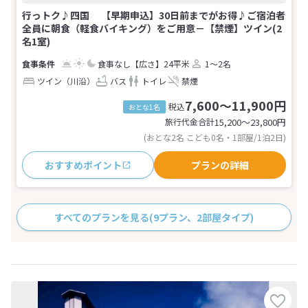
行っトク♪四国 【早期申込】30日前までがお得♪ご宿泊者
全員に朝食（軽食バイキング）をご用意－【禁煙】ツイン(2
名1室)
食事なし
【広さ】24平米
1～2名
ツイン（川沿）
バス
トイレ
禁煙
7,600～11,900円
税込
おとな1名
旅行代金合計
15,200〜23,800
円
(おとな2名 こども0名・1部屋/1泊2日)
おすすめポイント
プランの詳細
すべてのプランを見る
(9プラン、2部屋タイプ)