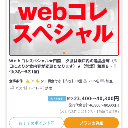
Ｗｅｂコレスペシャル★四国 夕食は瀬戸内の逸品会席（※
日により夕食内容が変更となります）★【禁煙】和室Ｂ・Ｔ
付(2名～5名1室)
夕・朝食付き
【広さ】10畳
2～5名
和室
バス
トイレ
禁煙
23,400～40,300円
税込
おとな1名
旅行代金合計
46,800〜80,600
円
(おとな2名 こども0名・1部屋/1泊2日)
おすすめポイント
プランの詳細