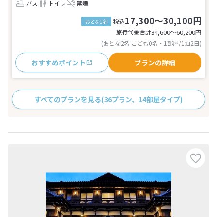
バス
トイレ
禁煙
17,300～30,100円
税込
おとな1名
旅行代金合計
34,600〜60,200
円
(おとな2名 こども0名・1部屋/1泊2日)
おすすめポイント
プランの詳細
すべてのプランを見る
(36プラン、14部屋タイプ)