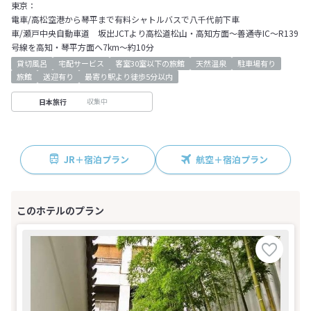
東京：
電車/高松空港から琴平まで有料シャトルバスで八千代前下車
車/瀬戸中央自動車道 坂出JCTより高松道松山・高知方面～善通寺IC～R139
号線を高知・琴平方面へ7km～約10分
貸切風呂
宅配サービス
客室30室以下の旅館
天然温泉
駐車場有り
旅館
送迎有り
最寄り駅より徒歩5分以内
収集中
日本旅行
JR＋宿泊プラン
航空＋宿泊プラン