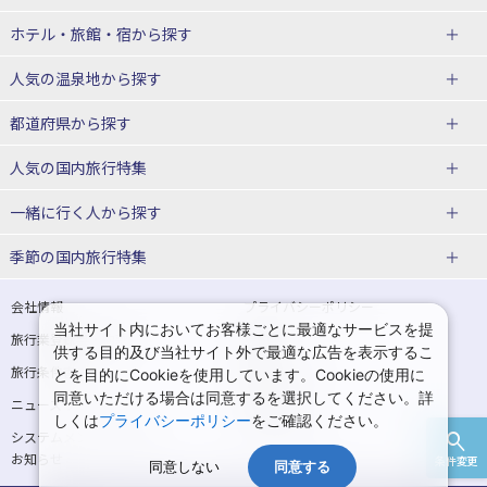
北海道
ホテル・旅館・宿
から探す
東北
北海道ホテル・旅館
人気の温泉地
から探す
青森県
岩手県
北海道
都道府県から探す
宮城県
秋田県
青森県ホテル・旅館
岩手県ホテル・旅館
湯の川温泉(北海道)
定山渓温泉(北海道)
人気の国内旅行特集
山形県
福島県
宮城県ホテル・旅館
秋田県ホテル・旅館
十勝川温泉(北海道)
阿寒湖温泉(北海道)
北海道旅行・ツアー
東京ディズニーリゾート®への旅
ユニバーサル・スタジオ・ジャパ
一緒に行く人
から探す
ンへの旅
関東
山形県ホテル・旅館
福島県ホテル・旅館
洞爺湖温泉(北海道)
川湯温泉(北海道)
東北
一人旅 国内版
家族・子連れ旅行 国内版
季節の国内旅行特集
温泉旅行
日帰り旅行
東京都
神奈川県
層雲峡温泉(北海道)
知床温泉(北海道)
青森旅行・ツアー
岩手旅行・ツアー
カップル・夫婦旅行 国内版
女子旅 国内版
桜・お花見特集
ゴールデンウィーク（GW）の国内
会社情報
プライバシーポリシー
旅行
当社サイト内においてお客様ごとに最適なサービスを提
埼玉県
千葉県
東京都ホテル・旅館
神奈川県ホテル・旅館
東北
旅行業登録票・約款
規約集
宮城旅行・ツアー
秋田旅行・ツアー
卒業旅行・学生旅行 国内版
供する目的及び当社サイト外で最適な広告を表示するこ
夏休み・お盆の国内旅行
7月の国内旅行
旅行条件書
商標について
とを目的にCookieを使用しています。Cookieの使用に
茨城県
栃木県
埼玉県ホテル・旅館
千葉県ホテル・旅館
花巻温泉(岩手)
蔵王温泉(山形)
山形旅行・ツアー
福島旅行・ツアー
同意いただける場合は同意するを選択してください。詳
ニュースリリース
採用情報
8月の国内旅行
9月の国内旅行
しくは
プライバシーポリシー
をご確認ください。
群馬県
茨城県ホテル・旅館
栃木県ホテル・旅館
かみのやま温泉(山形)
鳴子温泉(宮城)
関東
システムメンテナンスの
サイトマップ
10月の国内旅行
11月の国内旅行
お知らせ
条件変更
北陸
群馬県ホテル・旅館
同意しない
同意する
秋保温泉(宮城)
飯坂温泉(福島)
東京旅行・ツアー
神奈川旅行・ツアー