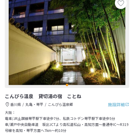
こんぴら温泉 貸切湯の宿 ことね
施設詳細
香川県
丸亀・琴平
こんぴら温泉郷
大阪：
電車/JR土讃線琴平駅下車徒歩7分、私鉄コトデン琴平駅下車徒歩5分
車/瀬戸中央自動車道 坂出JCTより高松道松山・高知方面～善通寺IC～R319
号線を高知・琴平方面へ7km～約10分