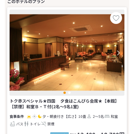
トク赤スペシャル★四国 夕食はこんぴら会席★【本館】
【禁煙】和室Ｂ・Ｔ付(2名～5名1室)
夕・朝食付き
【広さ】10畳
2～5名
和室
バス
トイレ
禁煙