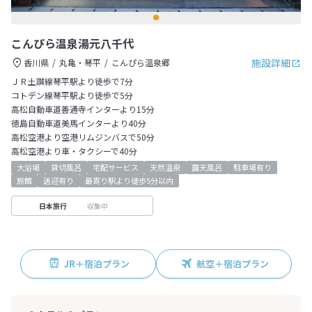
こんぴら温泉湯元八千代
施設詳細
香川県
丸亀・琴平
こんぴら温泉郷
ＪＲ土讃線琴平駅より徒歩で7分
コトデン線琴平駅より徒歩で5分
高松自動車道善通寺インターより15分
徳島自動車道美馬インターより40分
高松空港より空港リムジンバスで50分
高松空港より車・タクシーで40分
大浴場
貸切風呂
宅配サービス
天然温泉
露天風呂
駐車場有り
旅館
送迎有り
最寄り駅より徒歩5分以内
収集中
日本旅行
JR＋宿泊プラン
航空＋宿泊プラン