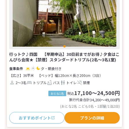
行っトク♪四国 【早期申込】30日前までがお得♪夕食はこ
んぴら会席★【禁煙】スタンダードトリプル(2名～3名1室)
夕・朝食付き
【広さ】36平米
【ベッド】幅120cm×長さ200cm（3台）
2～3名
トリプル
バス
トイレ
禁煙
17,100～24,500円
税込
おとな1名
旅行代金合計
34,200〜49,000
円
(おとな2名 こども0名・1部屋/1泊2日)
おすすめポイント
プランの詳細