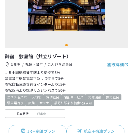
御宿 敷島館（共立リゾート）
施設詳細
香川県
丸亀・琴平
こんぴら温泉郷
ＪＲ土讃線線琴平駅より徒歩で8分
琴電琴平線琴電琴平駅より徒歩で5分
高松自動車道善通寺インターより15分
高松空港より空港リムジンバスで50分
エステ＆スパ
大浴場
貸切風呂
宅配サービス
天然温泉
露天風呂
駐車場有り
旅館
サウナ
最寄り駅より徒歩5分以内
収集中
日本旅行
JR＋宿泊プラン
航空＋宿泊プラン