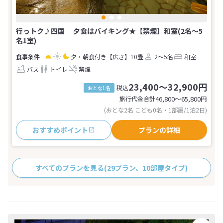
行っトク♪四国 夕食はバイキング★【禁煙】和室(2名～5
名1室)
夕・朝食付き
【広さ】10畳
2～5名
和室
バス
トイレ
禁煙
23,400～32,900円
税込
おとな1名
旅行代金合計
46,800〜65,800
円
(おとな2名 こども0名・1部屋/1泊2日)
おすすめポイント
プランの詳細
すべてのプランを見る
(29プラン、10部屋タイプ)