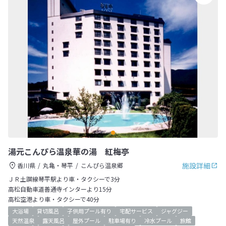
湯元こんぴら温泉華の湯 紅梅亭
施設詳細
香川県
丸亀・琴平
こんぴら温泉郷
ＪＲ土讃線琴平駅より車・タクシーで3分
高松自動車道善通寺インターより15分
高松空港より車・タクシーで40分
大浴場
貸切風呂
子供用プール有り
宅配サービス
ジャグジー
天然温泉
露天風呂
屋外プール
駐車場有り
冷水プール
旅館