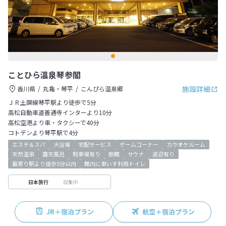
ことひら温泉琴参閣
施設詳細
香川県
丸亀・琴平
こんぴら温泉郷
ＪＲ土讃線琴平駅より徒歩で5分
高松自動車道善通寺インターより10分
高松空港より車・タクシーで40分
コトデンより琴平駅で4分
エステ＆スパ
大浴場
宅配サービス
ゲームコーナー
カラオケルーム
天然温泉
露天風呂
駐車場有り
旅館
サウナ
送迎有り
最寄り駅より徒歩5分以内
館内に車いす利用トイレ
収集中
日本旅行
JR＋宿泊プラン
航空＋宿泊プラン