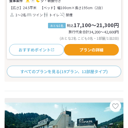
夕・朝食付き
【広さ】24.5平米
【ベッド】幅100cm×長さ195cm（2台）
1～2名
ツイン
トイレ
禁煙
17,100～21,300円
税込
おとな1名
旅行代金合計
34,200〜42,600
円
(おとな2名 こども0名・1部屋/1泊2日)
おすすめポイント
プランの詳細
すべてのプランを見る
(19プラン、12部屋タイプ)