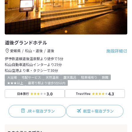
道後グランドホテル
施設詳細
愛媛県
松山・道後
道後
伊予鉄道線道後温泉駅より徒歩で5分
松山自動車道松山インターより25分
松山空港より車・タクシーで30分
大浴場
宅配サービス
天然温泉
露天風呂
駐車場有り
旅館
★★★以上
最寄り駅より徒歩5分以内
3.0
4.3
日本旅行
TrustYou
JR＋宿泊プラン
航空＋宿泊プラン