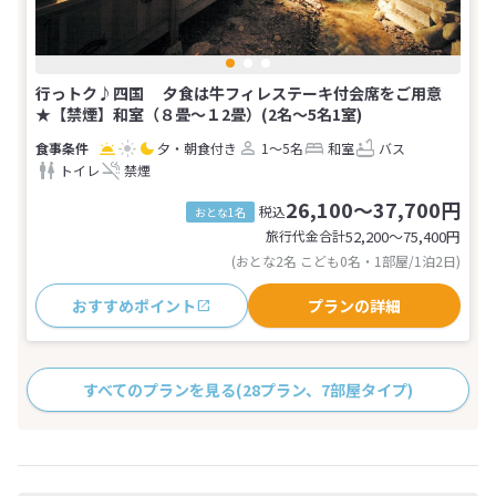
行っトク♪四国 夕食は牛フィレステーキ付会席をご用意
★【禁煙】和室（８畳～１2畳）(2名～5名1室)
夕・朝食付き
1～5名
和室
バス
トイレ
禁煙
26,100～37,700円
税込
おとな1名
旅行代金合計
52,200〜75,400
円
(おとな2名 こども0名・1部屋/1泊2日)
おすすめポイント
プランの詳細
すべてのプランを見る
(28プラン、7部屋タイプ)