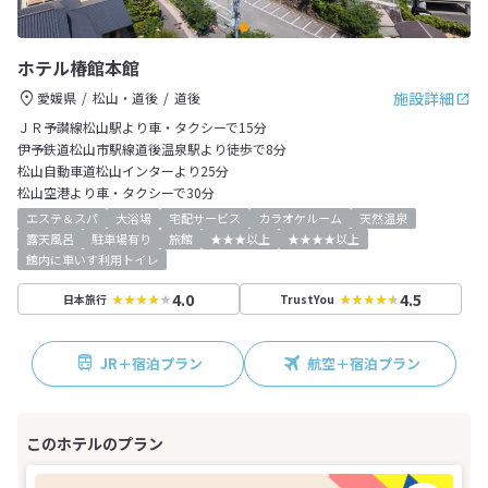
ホテル椿館本館
施設詳細
愛媛県
松山・道後
道後
ＪＲ予讃線松山駅より車・タクシーで15分
伊予鉄道松山市駅線道後温泉駅より徒歩で8分
松山自動車道松山インターより25分
松山空港より車・タクシーで30分
エステ＆スパ
大浴場
宅配サービス
カラオケルーム
天然温泉
露天風呂
駐車場有り
旅館
★★★以上
★★★★以上
館内に車いす利用トイレ
4.0
4.5
日本旅行
TrustYou
JR＋宿泊プラン
航空＋宿泊プラン