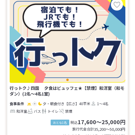
行っトク♪四国 夕食はビュッフェ★【禁煙】和洋室（和モ
ダン）(2名～4名1室)
夕・朝食付き
【広さ】40平米
1～4名
和洋室
バス
トイレ
禁煙
17,600～25,000円
税込
おとな1名
旅行代金合計
35,200〜50,000
円