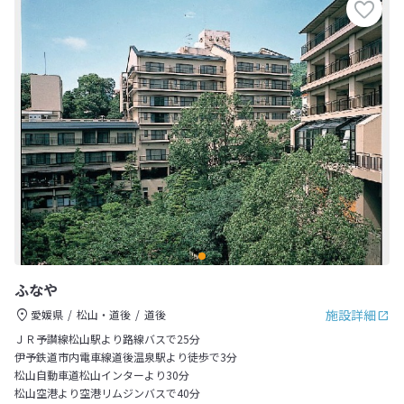
ふなや
施設詳細
愛媛県
松山・道後
道後
ＪＲ予讃線松山駅より路線バスで25分
伊予鉄道市内電車線道後温泉駅より徒歩で3分
松山自動車道松山インターより30分
松山空港より空港リムジンバスで40分