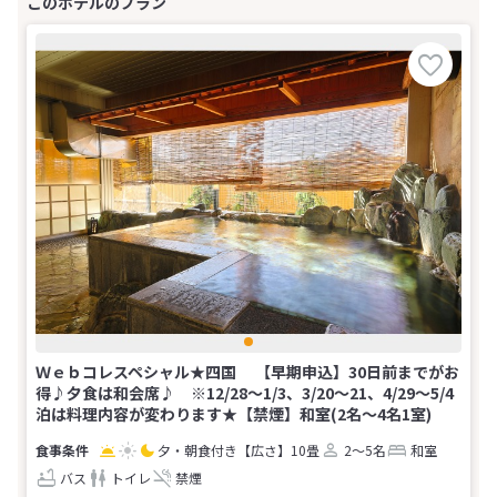
Ｗｅｂコレスペシャル★四国 【早期申込】30日前までがお
得♪夕食は和会席♪ ※12/28～1/3、3/20～21、4/29～5/4
泊は料理内容が変わります★【禁煙】和室(2名～4名1室)
夕・朝食付き
【広さ】10畳
2～5名
和室
バス
トイレ
禁煙