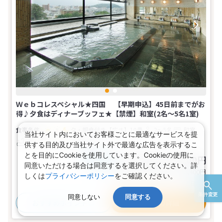
Ｗｅｂコレスペシャル★四国 【早期申込】45日前までがお
得♪夕食はディナーブッフェ★【禁煙】和室(2名～5名1室)
夕・朝食付き
【広さ】10畳
2～5名
和室
当社サイト内においてお客様ごとに最適なサービスを提
バス
トイレ
禁煙
供する目的及び当社サイト外で最適な広告を表示するこ
とを目的にCookieを使用しています。Cookieの使用に
17,100～19,200円
税込
おとな1名
同意いただける場合は同意するを選択してください。詳
旅行代金合計
34,200〜38,400
円
しくは
プライバシーポリシー
をご確認ください。
(おとな2名 こども0名・1部屋/1泊2日)
条件変更
同意しない
同意する
おすすめポイント
プランの詳細