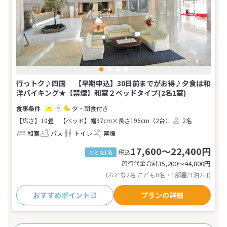
行っトク♪四国 【早期申込】30日前までがお得♪夕食は和
洋バイキング★【禁煙】和室２ベッドタイプ(2名1室)
夕・朝食付き
【広さ】10畳
【ベッド】幅97cm×長さ196cm（2台）
2名
和室
バス
トイレ
禁煙
17,600～22,400円
税込
おとな1名
旅行代金合計
35,200〜44,800
円
(おとな2名 こども0名・1部屋/1泊2日)
おすすめポイント
プランの詳細