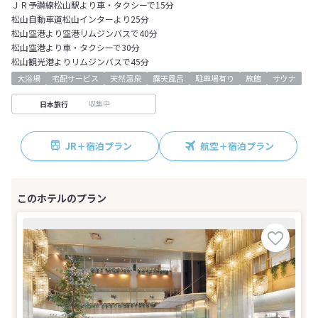
ＪＲ予讃線松山駅より車・タクシーで15分
松山自動車道松山インターより25分
松山空港より空港リムジンバスで40分
松山空港より車・タクシーで30分
松山観光港よりリムジンバスで45分
大浴場
宅配サービス
天然温泉
露天風呂
駐車場有り
旅館
サウナ
収集中
日本旅行
JR＋宿泊プラン
航空＋宿泊プラン