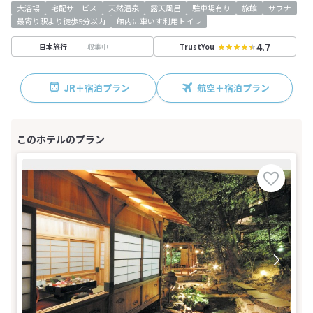
大浴場
宅配サービス
天然温泉
露天風呂
駐車場有り
旅館
サウナ
最寄り駅より徒歩5分以内
館内に車いす利用トイレ
4.7
収集中
日本旅行
TrustYou
JR＋宿泊プラン
航空＋宿泊プラン