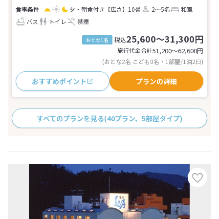
夕・朝食付き
【広さ】10畳
2～5名
和室
バス
トイレ
禁煙
25,600～31,300円
税込
おとな1名
旅行代金合計
51,200〜62,600
円
(おとな2名 こども0名・1部屋/1泊2日)
おすすめポイント
プランの詳細
すべてのプランを見る
(40プラン、5部屋タイプ)