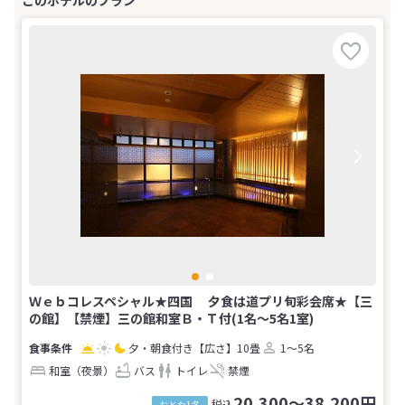
Ｗｅｂコレスペシャル★四国 夕食は道プリ旬彩会席★【三
の館】【禁煙】三の館和室Ｂ・Ｔ付(1名～5名1室)
夕・朝食付き
【広さ】10畳
1～5名
和室（夜景）
バス
トイレ
禁煙
20,300～38,200円
税込
おとな1名