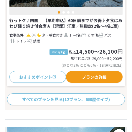
行っトク♪四国 【早期申込】60日前までがお得♪夕食はあ
わび踊り焼き付会席★【禁煙】洋室／無指定(2名～4名1室)
夕・朝食付き
1～4名
その他
バス
トイレ
禁煙
14,500～26,100円
税込
おとな1名
旅行代金合計
29,000〜52,200
円
(おとな2名 こども0名・1部屋/1泊2日)
おすすめポイント
プランの詳細
すべてのプランを見る
(12プラン、6部屋タイプ)