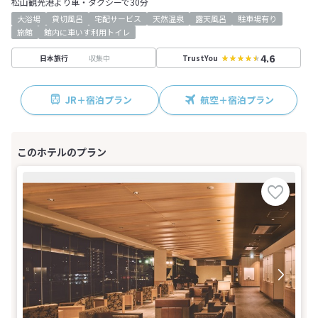
松山観光港より車・タクシーで30分
大浴場
貸切風呂
宅配サービス
天然温泉
露天風呂
駐車場有り
旅館
館内に車いす利用トイレ
4.6
収集中
日本旅行
TrustYou
JR＋宿泊プラン
航空＋宿泊プラン