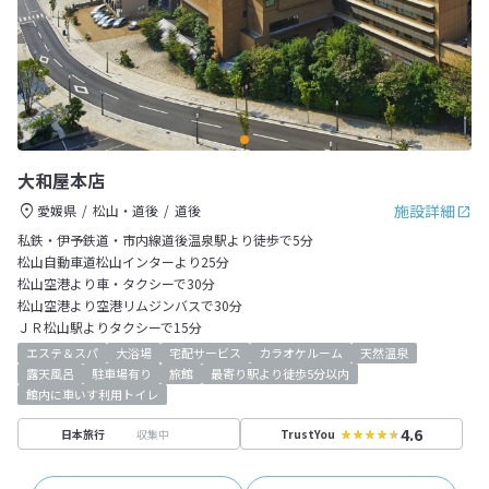
大和屋本店
施設詳細
愛媛県
松山・道後
道後
私鉄・伊予鉄道・市内線道後温泉駅より徒歩で5分
松山自動車道松山インターより25分
松山空港より車・タクシーで30分
松山空港より空港リムジンバスで30分
ＪＲ松山駅よりタクシーで15分
エステ＆スパ
大浴場
宅配サービス
カラオケルーム
天然温泉
露天風呂
駐車場有り
旅館
最寄り駅より徒歩5分以内
館内に車いす利用トイレ
4.6
収集中
日本旅行
TrustYou