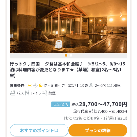
行っトク♪四国 夕食は基本和会席♪ ※5/2～5、8/8～15
泊は料理内容が変更となります★【禁煙】和室(2名～5名1
室)
夕・朝食付き
【広さ】10畳
2～5名
和室
バス
トイレ
禁煙
28,700～47,700円
税込
おとな1名
旅行代金合計
57,400〜95,400
円
(おとな2名 こども0名・1部屋/1泊2日)
おすすめポイント
プランの詳細