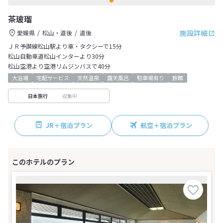
茶玻瑠
施設詳細
愛媛県
松山・道後
道後
ＪＲ予讃線松山駅より車・タクシーで15分
松山自動車道松山インターより30分
松山空港より空港リムジンバスで40分
大浴場
宅配サービス
天然温泉
露天風呂
駐車場有り
旅館
収集中
日本旅行
JR＋宿泊プラン
航空＋宿泊プラン