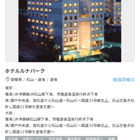
ホテルルナパーク
施設詳細
愛媛県
松山・道後
道後
東京：
電車/JR予讃線JR松山駅下車、市電道後温泉行終点下車
車/瀬戸中央道、高松道から松山道～松山IC～国道33号線北上。天山交差点右
折し国道11号線を道後方面へ
大阪：
電車/JR予讃線松山駅下車、市電道後温泉行終点下車
車/瀬戸中央道、高松道から松山道～松山IC～国道33号線北上。天山交差点右
折し国道11号線を道後方面へ
大浴場
宅配サービス
天然温泉
露天風呂
駐車場有り
旅館