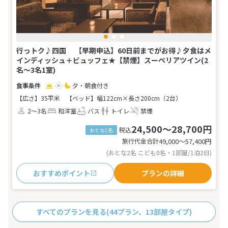
行っトク♪四国 【早期申込】60日前までがお得♪夕食はメ
インディッシュ＋ビュッフェ★【禁煙】スーペリアツイン(2
名～3名1室)
夕・朝食付き
【広さ】35平米
【ベッド】幅122cm×長さ200cm（2台）
2～3名
和洋室
バス
トイレ
禁煙
24,500～28,700円
税込
おとな1名
旅行代金合計
49,000〜57,400
円
(おとな2名 こども0名・1部屋/1泊2日)
おすすめポイント
プランの詳細
すべてのプランを見る
(44プラン、13部屋タイプ)