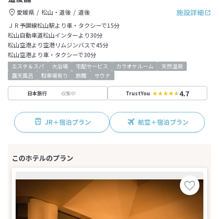
施設詳細
愛媛県
松山・道後
道後
ＪＲ予讃線松山駅より車・タクシーで15分
松山自動車道松山インターより30分
松山空港より空港リムジンバスで45分
松山空港より車・タクシーで30分
エステ＆スパ
大浴場
宅配サービス
カラオケルーム
天然温泉
露天風呂
駐車場有り
旅館
サウナ
4.7
収集中
日本旅行
TrustYou
JR＋宿泊プラン
航空＋宿泊プラン