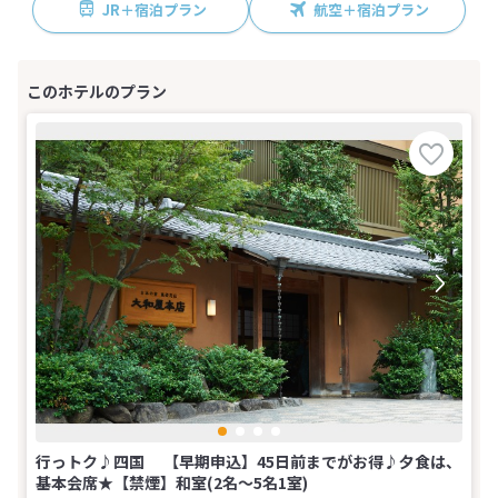
JR＋宿泊プラン
航空＋宿泊プラン
行っトク♪四国 【早期申込】45日前までがお得♪夕食は、
基本会席★【禁煙】和室(2名～5名1室)