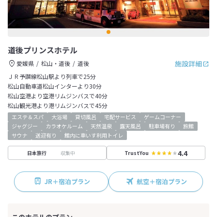
道後プリンスホテル
施設詳細
愛媛県
松山・道後
道後
ＪＲ予讃線松山駅より列車で25分
松山自動車道松山インターより30分
松山空港より空港リムジンバスで40分
松山観光港より港リムジンバスで45分
エステ＆スパ
大浴場
貸切風呂
宅配サービス
ゲームコーナー
ジャグジー
カラオケルーム
天然温泉
露天風呂
駐車場有り
旅館
サウナ
送迎有り
館内に車いす利用トイレ
4.4
収集中
日本旅行
TrustYou
JR＋宿泊プラン
航空＋宿泊プラン