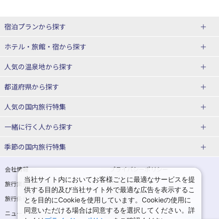
宿泊プランから探す
北海道
ホテル・旅館・宿
から探す
東北
北海道ホテル・旅館
人気の温泉地
から探す
青森県
岩手県
北海道
都道府県から探す
宮城県
秋田県
青森県ホテル・旅館
岩手県ホテル・旅館
湯の川温泉(北海道)
定山渓温泉(北海道)
人気の国内旅行特集
山形県
福島県
宮城県ホテル・旅館
秋田県ホテル・旅館
十勝川温泉(北海道)
阿寒湖温泉(北海道)
北海道旅行・ツアー
東京ディズニーリゾート®への旅
ユニバーサル・スタジオ・ジャパ
一緒に行く人
から探す
ンへの旅
関東
山形県ホテル・旅館
福島県ホテル・旅館
洞爺湖温泉(北海道)
川湯温泉(北海道)
東北
一人旅 国内版
家族・子連れ旅行 国内版
季節の国内旅行特集
温泉旅行
日帰り旅行
東京都
神奈川県
層雲峡温泉(北海道)
知床温泉(北海道)
青森旅行・ツアー
岩手旅行・ツアー
カップル・夫婦旅行 国内版
女子旅 国内版
桜・お花見特集
ゴールデンウィーク（GW）の国内
会社情報
プライバシーポリシー
旅行
当社サイト内においてお客様ごとに最適なサービスを提
埼玉県
千葉県
東京都ホテル・旅館
神奈川県ホテル・旅館
東北
旅行業登録票・約款
規約集
宮城旅行・ツアー
秋田旅行・ツアー
卒業旅行・学生旅行 国内版
供する目的及び当社サイト外で最適な広告を表示するこ
夏休み・お盆の国内旅行
7月の国内旅行
旅行条件書
商標について
とを目的にCookieを使用しています。Cookieの使用に
茨城県
栃木県
埼玉県ホテル・旅館
千葉県ホテル・旅館
花巻温泉(岩手)
蔵王温泉(山形)
山形旅行・ツアー
福島旅行・ツアー
同意いただける場合は同意するを選択してください。詳
ニュースリリース
採用情報
8月の国内旅行
9月の国内旅行