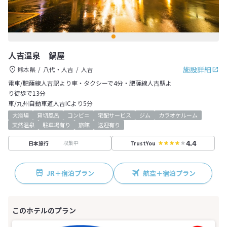
人吉温泉 鍋屋
施設詳細
熊本県
八代・人吉
人吉
電車/肥薩線人吉駅より車・タクシーで4分・肥薩線人吉駅よ
り徒歩で13分
車/九州自動車道人吉ICより5分
大浴場
貸切風呂
コンビニ
宅配サービス
ジム
カラオケルーム
天然温泉
駐車場有り
旅館
送迎有り
4.4
収集中
日本旅行
TrustYou
JR＋宿泊プラン
航空＋宿泊プラン