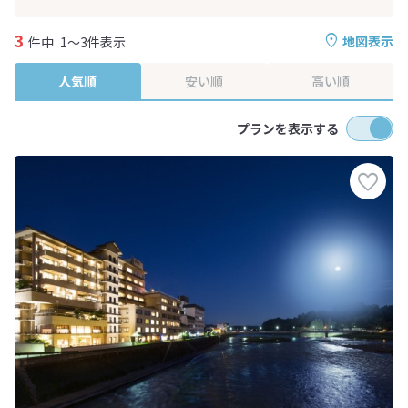
3
地図表示
件中
1～3件表示
人気順
安い順
高い順
プランを表示する