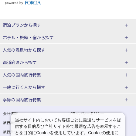
宿泊プランから探す
北海道
ホテル・旅館・宿
から探す
東北
北海道ホテル・旅館
人気の温泉地
から探す
青森県
岩手県
北海道
都道府県から探す
宮城県
秋田県
青森県ホテル・旅館
岩手県ホテル・旅館
湯の川温泉(北海道)
定山渓温泉(北海道)
人気の国内旅行特集
山形県
福島県
宮城県ホテル・旅館
秋田県ホテル・旅館
十勝川温泉(北海道)
阿寒湖温泉(北海道)
北海道旅行・ツアー
東京ディズニーリゾート®への旅
ユニバーサル・スタジオ・ジャパ
一緒に行く人
から探す
ンへの旅
関東
山形県ホテル・旅館
福島県ホテル・旅館
洞爺湖温泉(北海道)
川湯温泉(北海道)
東北
一人旅 国内版
家族・子連れ旅行 国内版
季節の国内旅行特集
温泉旅行
日帰り旅行
東京都
神奈川県
層雲峡温泉(北海道)
知床温泉(北海道)
青森旅行・ツアー
岩手旅行・ツアー
カップル・夫婦旅行 国内版
女子旅 国内版
桜・お花見特集
ゴールデンウィーク（GW）の国内
会社情報
プライバシーポリシー
旅行
当社サイト内においてお客様ごとに最適なサービスを提
埼玉県
千葉県
東京都ホテル・旅館
神奈川県ホテル・旅館
東北
旅行業登録票・約款
規約集
宮城旅行・ツアー
秋田旅行・ツアー
卒業旅行・学生旅行 国内版
供する目的及び当社サイト外で最適な広告を表示するこ
夏休み・お盆の国内旅行
7月の国内旅行
旅行条件書
商標について
とを目的にCookieを使用しています。Cookieの使用に
茨城県
栃木県
埼玉県ホテル・旅館
千葉県ホテル・旅館
花巻温泉(岩手)
蔵王温泉(山形)
山形旅行・ツアー
福島旅行・ツアー