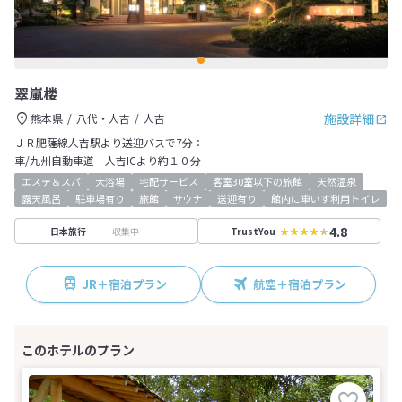
翠嵐楼
施設詳細
熊本県
八代・人吉
人吉
ＪＲ肥薩線人吉駅より送迎バスで7分：
車/九州自動車道 人吉ICより約１０分
エステ＆スパ
大浴場
宅配サービス
客室30室以下の旅館
天然温泉
露天風呂
駐車場有り
旅館
サウナ
送迎有り
館内に車いす利用トイレ
4.8
収集中
日本旅行
TrustYou
JR＋宿泊プラン
航空＋宿泊プラン