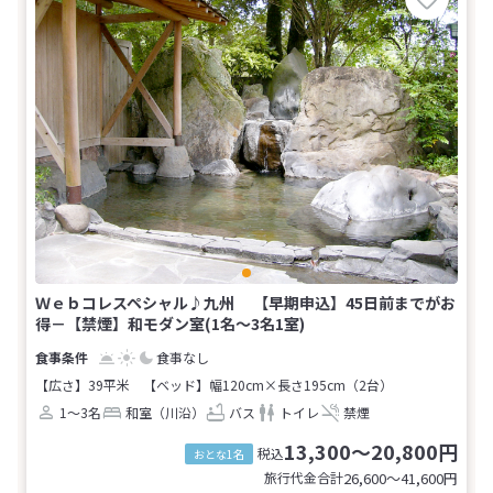
Ｗｅｂコレスペシャル♪九州 【早期申込】45日前までがお
得－【禁煙】和モダン室(1名～3名1室)
食事なし
【広さ】39平米
【ベッド】幅120cm×長さ195cm（2台）
1～3名
和室（川沿）
バス
トイレ
禁煙
13,300～20,800円
税込
おとな1名
旅行代金合計
26,600〜41,600
円