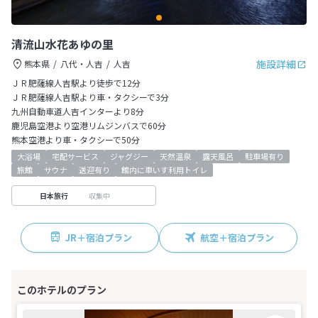
清流山水花あゆの里
施設詳細
熊本県
八代・人吉
人吉
ＪＲ肥薩線人吉駅より徒歩で12分
ＪＲ肥薩線人吉駅より車・タクシーで3分
九州自動車道人吉インターより8分
鹿児島空港より空港リムジンバスで60分
熊本空港より車・タクシーで50分
大浴場
宅配サービス
ジャグジー
天然温泉
露天風呂
駐車場有り
旅館
サウナ
送迎有り
館内に車いす利用トイレ
収集中
日本旅行
JR＋宿泊プラン
航空＋宿泊プラン