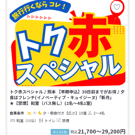
トク赤スペシャル♪熊本 【早期申込】30日前までがお得♪夕
食はフレンチ(イノベーティブ・キュイジーヌ)「新月」
★【禁煙】和室（バス無し）(2名～4名1室)
夕・朝食付き
【広さ】10畳
2～4名
和室（川沿）
トイレ
禁煙
21,700～29,200円
税込
おとな1名