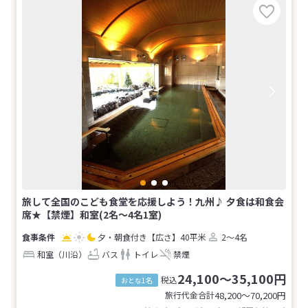
旅して全国のこども食堂を応援しよう！九州♪ 夕食は和食会
席★【禁煙】和室(2名～4名1室)
夕・朝食付き
【広さ】40平米
2～4名
和室（川沿）
バス
トイレ
禁煙
24,100～35,100円
税込
おとな1名
旅行代金合計
48,200〜70,200
円