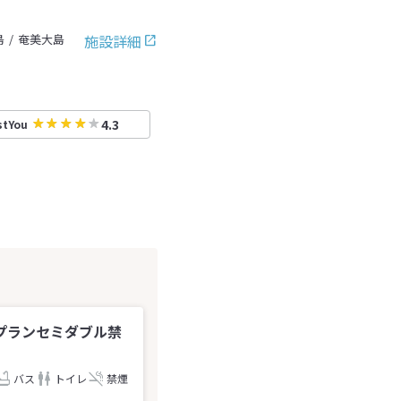
施設詳細
島
奄美大島
4.3
stYou
プランセミダブル禁
バス
トイレ
禁煙