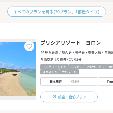
すべてのプランを見る
(30プラン、1部屋タイプ)
プリシアリゾート ヨロン
鹿児島県
屋久島・種子島・奄美大島・与論
与論空港より送迎バスで5分
子供用プール有り
コンビニ
宅配サービス
ホ
駐車場有り
冷水プール
日本旅行
収集中
Tru
航空＋宿泊プラン