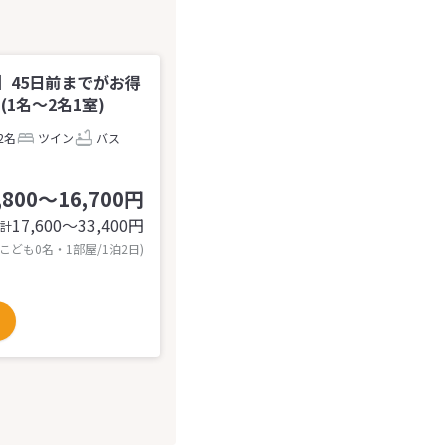
】45日前までがお得
1名～2名1室)
2名
ツイン
バス
,800～16,700円
17,600〜33,400
円
計
 こども0名・1部屋/1泊2日)