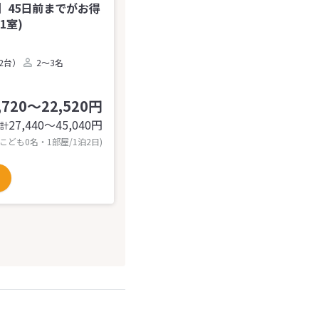
】45日前までがお得
1室)
2台）
2～3名
,720～22,520円
27,440〜45,040
円
計
 こども0名・1部屋/1泊2日)