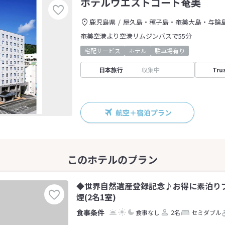
ホテルウエストコート奄美
鹿児島県
屋久島・種子島・奄美大島・与論
奄美空港より空港リムジンバスで55分
宅配サービス
ホテル
駐車場有り
日本旅行
収集中
Tru
航空＋宿泊プラン
◆世界自然遺産登録記念♪お得に素泊り
煙(2名1室)
食事なし
2名
セミダブル