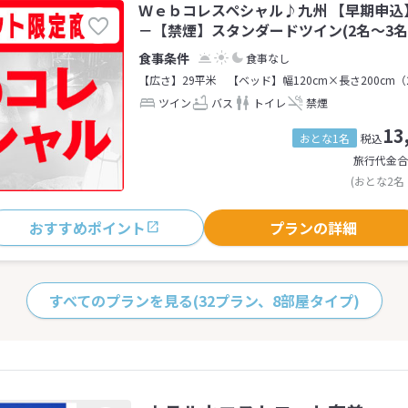
Ｗｅｂコレスペシャル♪九州 【早期申込
－【禁煙】スタンダードツイン(2名～3名
食事なし
【広さ】29平米
【ベッド】幅120cm×長さ200cm（
ツイン
バス
トイレ
禁煙
13
おとな1名
税込
旅行代金合
(おとな2名
おすすめポイント
プランの詳細
すべてのプランを見る
(32プラン、8部屋タイプ)