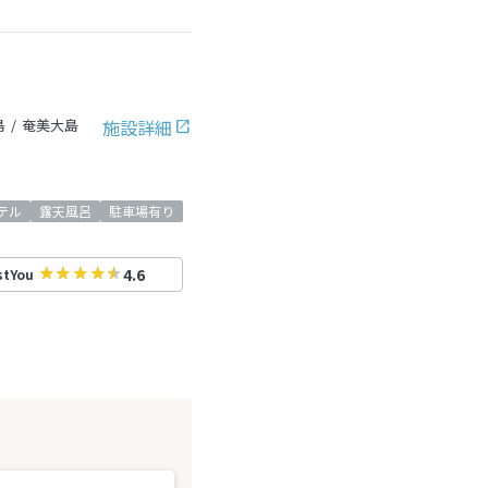
施設詳細
島
奄美大島
テル
露天風呂
駐車場有り
4.6
stYou