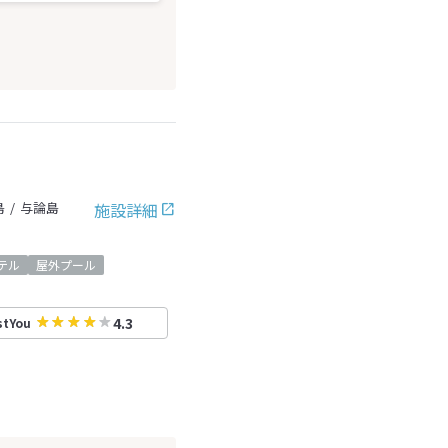
施設詳細
島
与論島
テル
屋外プール
4.3
stYou