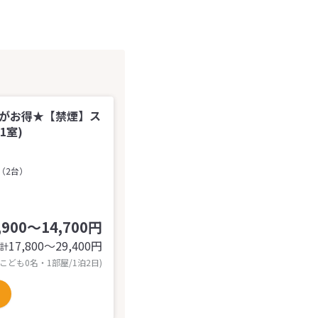
でがお得★【禁煙】ス
1室)
（2台）
,900～14,700円
17,800〜29,400
円
計
 こども0名・1部屋/1泊2日)