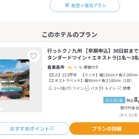
航空＋宿泊プラン
行っトク♪九州 【早期申込】30日前ま
タンダードツイン＋エキストラ(1名～3名
朝食付き
【広さ】22.8平米
【ベッド】幅120cm×長さ200cm
【エキストラベッド】幅90cm×長さ180cm（1台）
1～3名
ツイン
バス
トイレ
禁煙
8
おとな1名
税込
旅行代金合
(おとな2名
おすすめポイント
プランの詳細