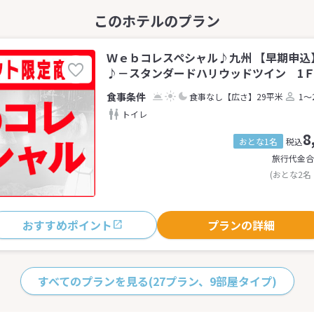
Ｗｅｂコレスペシャル♪九州 【早期申込
♪－スタンダードハリウッドツイン 1Ｆ(
食事なし
【広さ】29平米
1～
トイレ
8
おとな1名
税込
旅行代金合
(おとな2名
おすすめポイント
プランの詳細
すべてのプランを見る
(27プラン、9部屋タイプ)