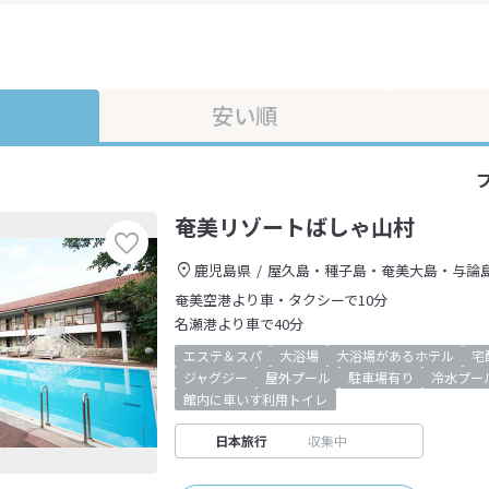
安い順
奄美リゾートばしゃ山村
鹿児島県
屋久島・種子島・奄美大島・与論
奄美空港より車・タクシーで10分
名瀬港より車で40分
エステ＆スパ
大浴場
大浴場があるホテル
宅
ジャグジー
屋外プール
駐車場有り
冷水プー
館内に車いす利用トイレ
日本旅行
収集中