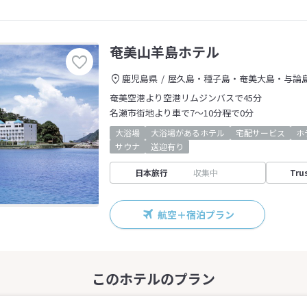
奄美山羊島ホテル
鹿児島県
屋久島・種子島・奄美大島・与論
奄美空港より空港リムジンバスで45分
名瀬市街地より車で7～10分程で0分
大浴場
大浴場があるホテル
宅配サービス
ホ
サウナ
送迎有り
日本旅行
収集中
Tru
航空＋宿泊プラン