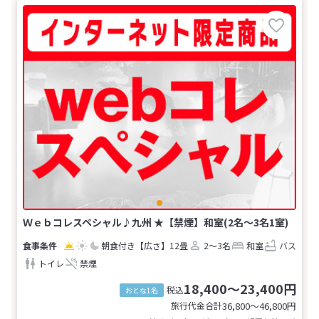
Ｗｅｂコレスペシャル♪九州 ★【禁煙】和室(2名～3名1室)
朝食付き
【広さ】12畳
2～3名
和室
バス
トイレ
禁煙
18,400～23,400円
税込
おとな1名
旅行代金合計
36,800〜46,800
円