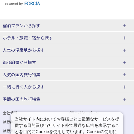
宿泊プランから探す
北海道
ホテル・旅館・宿
から探す
東北
北海道ホテル・旅館
人気の温泉地
から探す
青森県
岩手県
北海道
都道府県から探す
宮城県
秋田県
青森県ホテル・旅館
岩手県ホテル・旅館
湯の川温泉(北海道)
定山渓温泉(北海道)
人気の国内旅行特集
山形県
福島県
宮城県ホテル・旅館
秋田県ホテル・旅館
十勝川温泉(北海道)
阿寒湖温泉(北海道)
北海道旅行・ツアー
東京ディズニーリゾート®への旅
ユニバーサル・スタジオ・ジャパ
一緒に行く人
から探す
ンへの旅
関東
山形県ホテル・旅館
福島県ホテル・旅館
洞爺湖温泉(北海道)
川湯温泉(北海道)
東北
一人旅 国内版
家族・子連れ旅行 国内版
季節の国内旅行特集
温泉旅行
日帰り旅行
東京都
神奈川県
層雲峡温泉(北海道)
知床温泉(北海道)
青森旅行・ツアー
岩手旅行・ツアー
カップル・夫婦旅行 国内版
女子旅 国内版
桜・お花見特集
ゴールデンウィーク（GW）の国内
会社情報
プライバシーポリシー
旅行
当社サイト内においてお客様ごとに最適なサービスを提
埼玉県
千葉県
東京都ホテル・旅館
神奈川県ホテル・旅館
東北
旅行業登録票・約款
規約集
宮城旅行・ツアー
秋田旅行・ツアー
卒業旅行・学生旅行 国内版
供する目的及び当社サイト外で最適な広告を表示するこ
夏休み・お盆の国内旅行
7月の国内旅行
旅行条件書
商標について
とを目的にCookieを使用しています。Cookieの使用に
茨城県
栃木県
埼玉県ホテル・旅館
千葉県ホテル・旅館
花巻温泉(岩手)
蔵王温泉(山形)
山形旅行・ツアー
福島旅行・ツアー