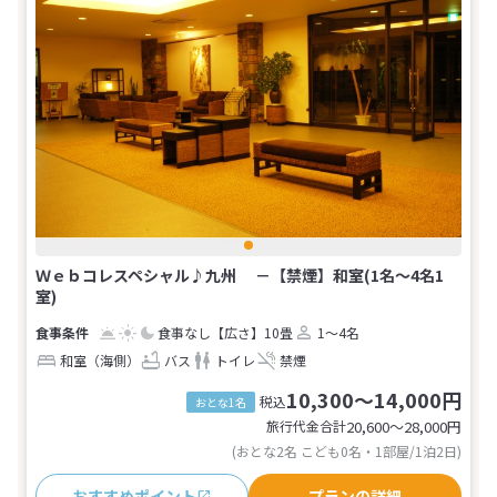
Ｗｅｂコレスペシャル♪九州 －【禁煙】和室(1名～4名1
室)
食事なし
【広さ】10畳
1～4名
和室（海側）
バス
トイレ
禁煙
10,300～14,000円
税込
おとな1名
旅行代金合計
20,600〜28,000
円
(おとな2名 こども0名・1部屋/1泊2日)
おすすめポイント
プランの詳細