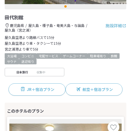
田代別館
施設詳細
鹿児島県
屋久島・種子島・奄美大島・与論島
屋久島（宮之浦）
屋久島空港より路線バスで15分
屋久島空港より車・タクシーで15分
宮之浦港より車で5分
大浴場
コンビニ
宅配サービス
ゲームコーナー
駐車場有り
旅館
サウナ
送迎有り
収集中
日本旅行
JR＋宿泊プラン
航空＋宿泊プラン