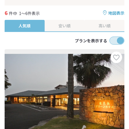
6
地図表示
件中
1～6件表示
人気順
安い順
高い順
プランを表示する