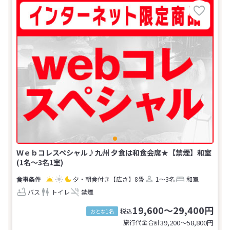
Ｗｅｂコレスペシャル♪九州 夕食は和食会席★【禁煙】和室
(1名～3名1室)
夕・朝食付き
【広さ】8畳
1～3名
和室
バス
トイレ
禁煙
19,600～29,400円
税込
おとな1名
旅行代金合計
39,200〜58,800
円