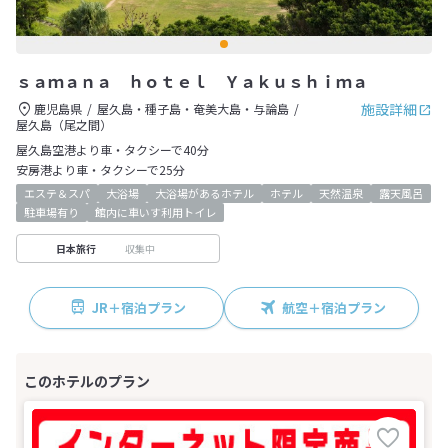
ｓａｍａｎａ ｈｏｔｅｌ Ｙａｋｕｓｈｉｍａ
施設詳細
鹿児島県
屋久島・種子島・奄美大島・与論島
屋久島（尾之間）
屋久島空港より車・タクシーで40分
安房港より車・タクシーで25分
エステ＆スパ
大浴場
大浴場があるホテル
ホテル
天然温泉
露天風呂
駐車場有り
館内に車いす利用トイレ
収集中
日本旅行
JR＋宿泊プラン
航空＋宿泊プラン