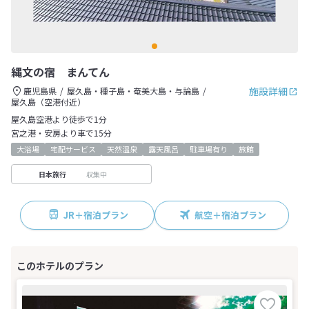
縄文の宿 まんてん
施設詳細
鹿児島県
屋久島・種子島・奄美大島・与論島
屋久島（空港付近）
屋久島空港より徒歩で1分
宮之港・安房より車で15分
大浴場
宅配サービス
天然温泉
露天風呂
駐車場有り
旅館
収集中
日本旅行
JR＋宿泊プラン
航空＋宿泊プラン