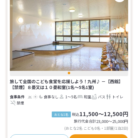
旅して全国のこども食堂を応援しよう！九州♪ －【西館】
【禁煙】８畳又は１０畳和室(1名～5名1室)
食事なし
1～5名
和室
バス
トイレ
禁煙
11,500～12,500円
税込
おとな1名
旅行代金合計
23,000〜25,000
円
(おとな2名 こども0名・1部屋/1泊2日)