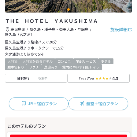
ＴＨＥ ＨＯＴＥＬ ＹＡＫＵＳＨＩＭＡ
施設詳細
鹿児島県
屋久島・種子島・奄美大島・与論島
屋久島（宮之浦）
屋久島空港より路線バスで20分
屋久島空港より車・タクシーで15分
宮之浦港より徒歩で5分
大浴場
大浴場があるホテル
コンビニ
宅配サービス
ホテル
駐車場有り
サウナ
送迎有り
館内に車いす利用トイレ
4.3
収集中
日本旅行
TrustYou
JR＋宿泊プラン
航空＋宿泊プラン