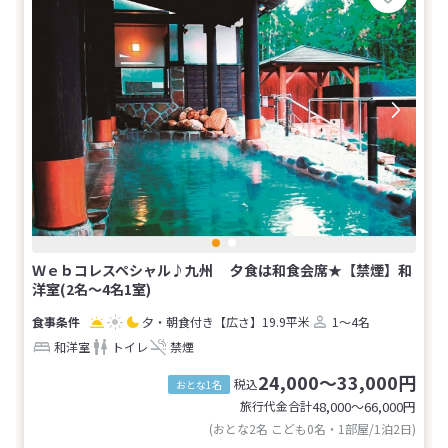
Ｗｅｂコレスペシャル♪九州 夕食は和食会席★【禁煙】和
洋室(2名～4名1室)
夕・朝食付き
【広さ】19.9平米
1～4名
和洋室
トイレ
禁煙
24,000～33,000円
税込
おとな1名
旅行代金合計
48,000〜66,000
円
(おとな2名 こども0名・1部屋/1泊2日)