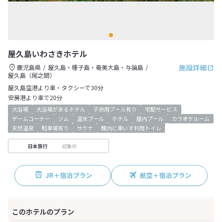
屋久島いわさきホテル
施設詳細
鹿児島県
屋久島・種子島・奄美大島・与論島
屋久島（尾之間）
屋久島空港より車・タクシーで30分
安房港より車で20分
大浴場
大浴場があるホテル
子供用プール有り
宅配サービス
ゲームコーナー
ジム
温水プール
ホテル
屋内プール
カラオケルーム
天然温泉
駐車場有り
サウナ
館内に車いす利用トイレ
収集中
日本旅行
JR＋宿泊プラン
航空＋宿泊プラン