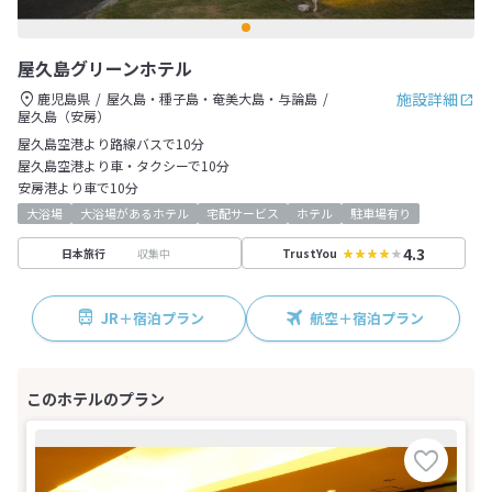
屋久島グリーンホテル
施設詳細
鹿児島県
屋久島・種子島・奄美大島・与論島
屋久島（安房）
屋久島空港より路線バスで10分
屋久島空港より車・タクシーで10分
安房港より車で10分
大浴場
大浴場があるホテル
宅配サービス
ホテル
駐車場有り
4.3
収集中
日本旅行
TrustYou
JR＋宿泊プラン
航空＋宿泊プラン