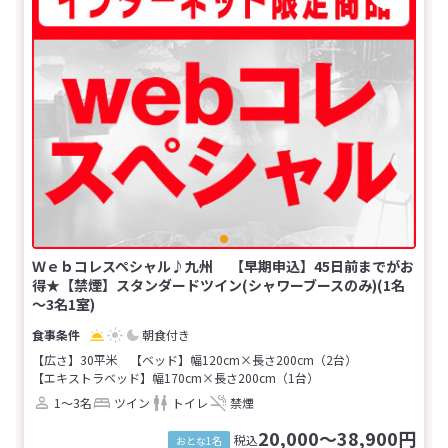
Ｗｅｂコレスペシャル♪九州 【早期申込】45日前までがお
得★【禁煙】スタンダードツイン(シャワーブースのみ)(1名
～3名1室)
朝食付き
【広さ】30平米
【ベッド】幅120cm×長さ200cm（2台）
【エキストラベッド】幅170cm×長さ200cm（1台）
1～3名
ツイン
トイレ
禁煙
20,000～38,900円
税込
おとな1名