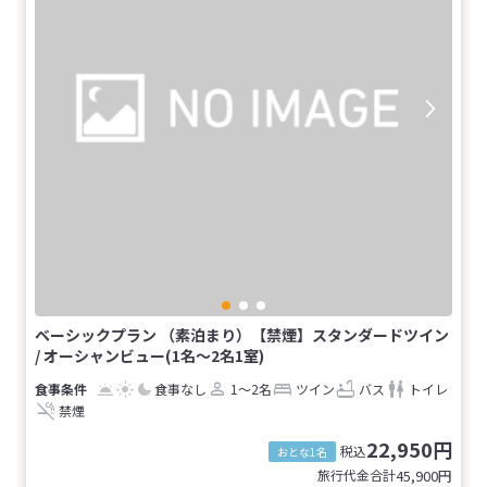
ベーシックプラン （素泊まり）【禁煙】スタンダードツイン
/ オーシャンビュー(1名～2名1室)
食事なし
1～2名
ツイン
バス
トイレ
禁煙
22,950円
税込
おとな1名
旅行代金合計
45,900
円