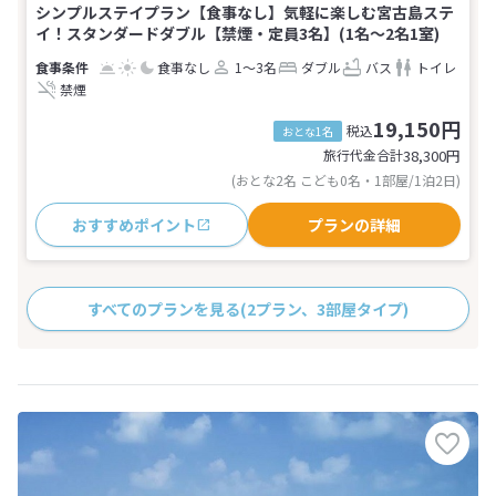
シンプルステイプラン【食事なし】気軽に楽しむ宮古島ステ
イ！スタンダードダブル【禁煙・定員3名】(1名～2名1室)
食事なし
1～3名
ダブル
バス
トイレ
禁煙
19,150円
税込
おとな1名
旅行代金合計
38,300
円
(おとな2名 こども0名・1部屋/1泊2日)
おすすめポイント
プランの詳細
すべてのプランを見る
(2プラン、3部屋タイプ)