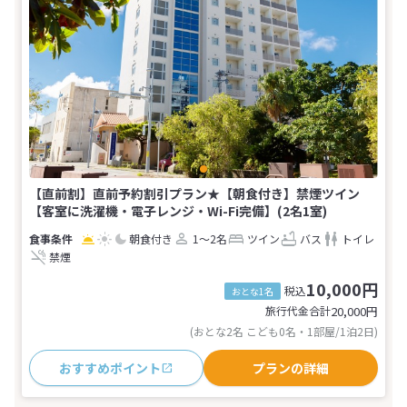
【直前割】直前予約割引プラン★【朝食付き】禁煙ツイン
【客室に洗濯機・電子レンジ・Wi-Fi完備】(2名1室)
朝食付き
1～2名
ツイン
バス
トイレ
禁煙
10,000円
税込
おとな1名
旅行代金合計
20,000
円
(おとな2名 こども0名・1部屋/1泊2日)
おすすめポイント
プランの詳細