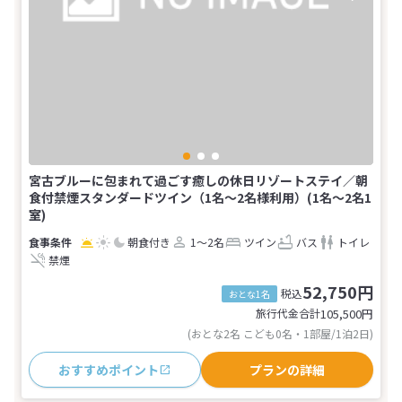
宮古ブルーに包まれて過ごす癒しの休日リゾートステイ／朝
食付禁煙スタンダードツイン（1名～2名様利用）(1名～2名1
室)
朝食付き
1～2名
ツイン
バス
トイレ
禁煙
52,750円
税込
おとな1名
旅行代金合計
105,500
円
(おとな2名 こども0名・1部屋/1泊2日)
おすすめポイント
プランの詳細