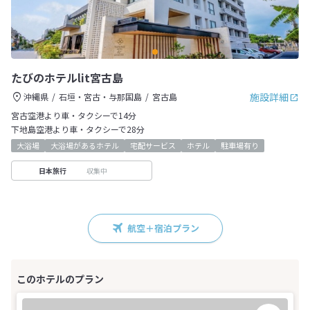
たびのホテルlit宮古島
施設詳細
沖縄県
石垣・宮古・与那国島
宮古島
宮古空港より車・タクシーで14分
下地島空港より車・タクシーで28分
大浴場
大浴場があるホテル
宅配サービス
ホテル
駐車場有り
収集中
日本旅行
航空＋宿泊プラン