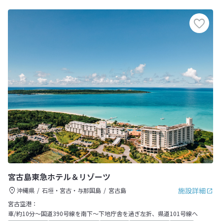
宮古島東急ホテル＆リゾーツ
施設詳細
沖縄県
石垣・宮古・与那国島
宮古島
宮古空港：
車/約10分～国道390号線を南下～下地庁舎を過ぎ左折、県道101号線へ