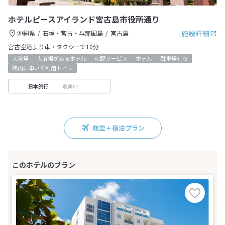
ホテルピースアイランド宮古島市役所通り
施設詳細
沖縄県
石垣・宮古・与那国島
宮古島
宮古空港より車・タクシーで10分
大浴場
大浴場があるホテル
宅配サービス
ホテル
駐車場有り
館内に車いす利用トイレ
収集中
日本旅行
航空＋宿泊プラン