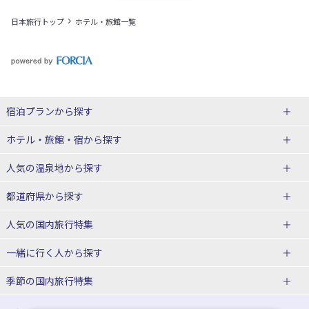
日本旅行トップ
ホテル・旅館一覧
宿泊プランから探す
北海道
ホテル・旅館・宿
から探す
東北
北海道ホテル・旅館
人気の温泉地
から探す
青森県
岩手県
北海道
都道府県から探す
宮城県
秋田県
青森県ホテル・旅館
岩手県ホテル・旅館
湯の川温泉(北海道)
定山渓温泉(北海道)
人気の国内旅行特集
山形県
福島県
宮城県ホテル・旅館
秋田県ホテル・旅館
十勝川温泉(北海道)
阿寒湖温泉(北海道)
北海道旅行・ツアー
東京ディズニーリゾート®への旅
ユニバーサル・スタジオ・ジャパ
一緒に行く人
から探す
ンへの旅
関東
山形県ホテル・旅館
福島県ホテル・旅館
洞爺湖温泉(北海道)
川湯温泉(北海道)
東北
一人旅 国内版
家族・子連れ旅行 国内版
季節の国内旅行特集
温泉旅行
日帰り旅行
東京都
神奈川県
層雲峡温泉(北海道)
知床温泉(北海道)
青森旅行・ツアー
岩手旅行・ツアー
カップル・夫婦旅行 国内版
女子旅 国内版
桜・お花見特集
ゴールデンウィーク（GW）の国内