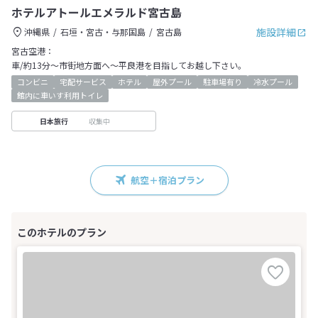
ホテルアトールエメラルド宮古島
施設詳細
沖縄県
石垣・宮古・与那国島
宮古島
宮古空港：
車/約13分～市街地方面へ～平良港を目指してお越し下さい。
コンビニ
宅配サービス
ホテル
屋外プール
駐車場有り
冷水プール
館内に車いす利用トイレ
収集中
日本旅行
航空＋宿泊プラン