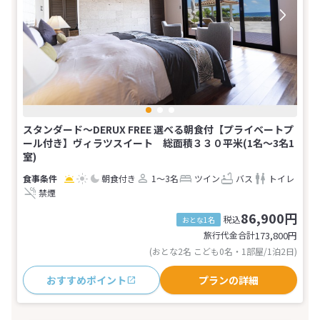
スタンダード～DERUX FREE 選べる朝食付【プライベートプ
ール付き】ヴィラツスイート 総面積３３０平米(1名～3名1
室)
朝食付き
1～3名
ツイン
バス
トイレ
禁煙
86,900円
税込
おとな1名
旅行代金合計
173,800
円
(おとな2名 こども0名・1部屋/1泊2日)
おすすめポイント
プランの詳細