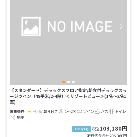
【スタンダード】デラックスフロア指定/朝食付デラックスラ
ージツイン（48平米/2-4階）＜リゾートビュー＞(1名～2名1
室)
朝食付き
1～2名
ツイン
バス
トイレ
禁煙
103,180円
税込
おとな1名
旅行代金合計
206,360
円