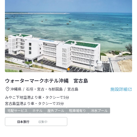
ウォーターマークホテル沖縄 宮古島
施設詳細
沖縄県
石垣・宮古・与那国島
宮古島
みやこ下地空港より車・タクシーで5分
宮古島空港より車・タクシーで35分
宅配サービス
ホテル
屋外プール
駐車場有り
冷水プール
収集中
日本旅行