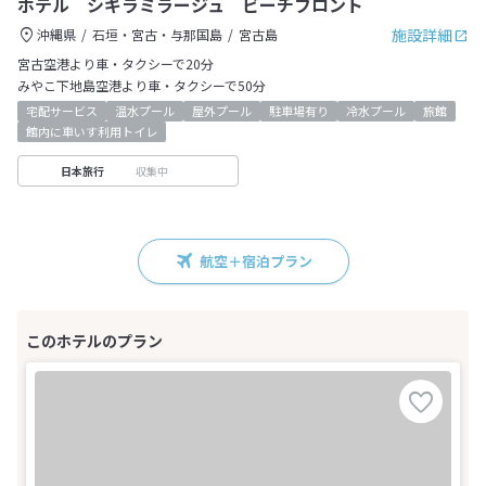
ホテル シギラミラージュ ビーチフロント
施設詳細
沖縄県
石垣・宮古・与那国島
宮古島
宮古空港より車・タクシーで20分
みやこ下地島空港より車・タクシーで50分
宅配サービス
温水プール
屋外プール
駐車場有り
冷水プール
旅館
館内に車いす利用トイレ
収集中
日本旅行
航空＋宿泊プラン