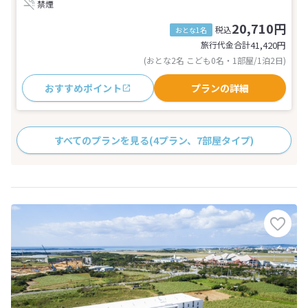
禁煙
20,710円
税込
おとな1名
旅行代金合計
41,420
円
(おとな2名 こども0名・1部屋/1泊2日)
おすすめポイント
プランの詳細
すべてのプランを見る
(4プラン、7部屋タイプ)