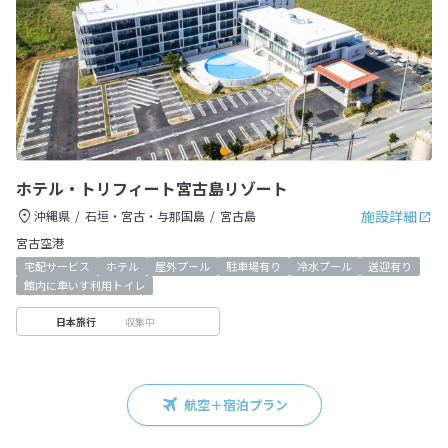
ホテル・トリフィート宮古島リゾート
施設詳細
沖縄県
石垣・宮古・与那国島
宮古島
宮古空港
宅配サービス
ホテル
屋外プール
駐車場有り
冷水プール
送迎有り
館内に車いす利用トイレ
収集中
日本旅行
航空＋宿泊プラン