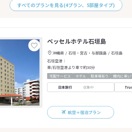
すべてのプランを見る
(4プラン、5部屋タイプ)
ベッセルホテル石垣島
沖縄県
石垣・宮古・与那国島
石垣島
石垣空港：
車/石垣空港より車で約30分
宅配サービス
ホテル
駐車場有り
館内に車い
日本旅行
収集中
Tru
航空＋宿泊プラン