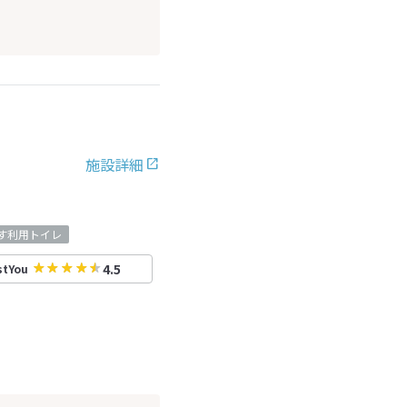
施設詳細
す利用トイレ
4.5
stYou