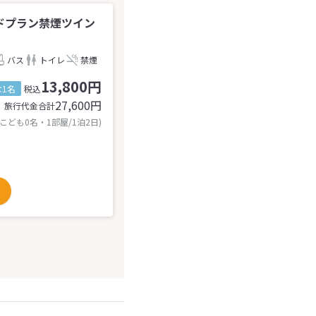
ダードプラン禁煙ツイン
バス
トイレ
禁煙
13,800円
1名
税込
27,600
円
旅行代金合計
 こども0名・1部屋/1泊2日)