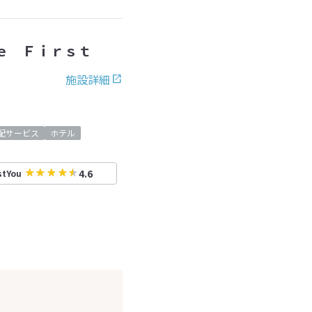
ｅ Ｆｉｒｓｔ
施設詳細
配サービス
ホテル
4.6
stYou