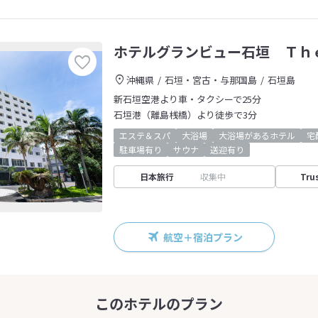
ホテルグランビュー石垣 Ｔｈ
沖縄県
石垣・宮古・与那国島
石垣島
新石垣空港より車・タクシーで25分
石垣港（離島桟橋）より徒歩で3分
エステ＆スパ
大浴場
大浴場があるホテル
宅
駐車場有り
サウナ
送迎有り
日本旅行
収集中
Tru
航空＋宿泊プラン