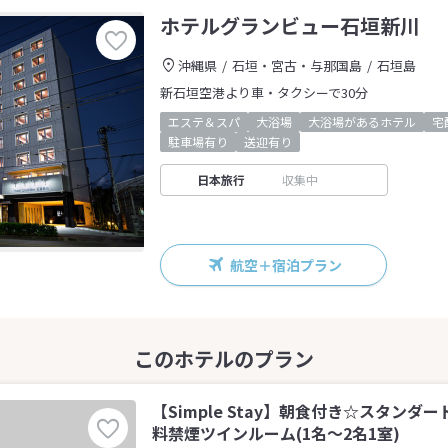
ホテルグランビュー石垣新川
沖縄県
石垣・宮古・与那国島
石垣島
新石垣空港より車・タクシーで30分
エステ＆スパ
大浴場
大浴場があるホテル
宅
駐車場有り
送迎有り
日本旅行
収集中
航空＋宿泊プラン
【Simple Stay】朝食付き☆スタン
料禁煙ツインルーム(1名～2名1室)