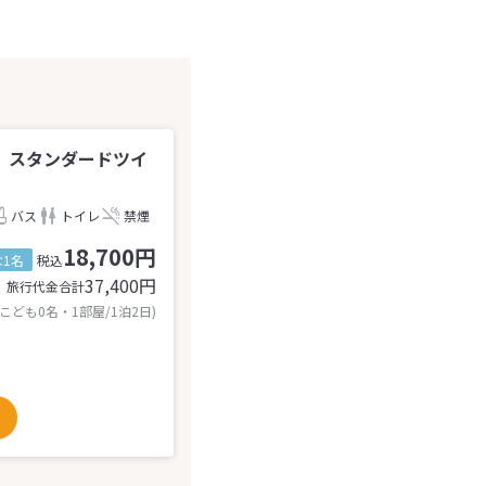
】スタンダードツイ
バス
トイレ
禁煙
18,700円
1名
税込
37,400
円
旅行代金合計
 こども0名・1部屋/1泊2日)