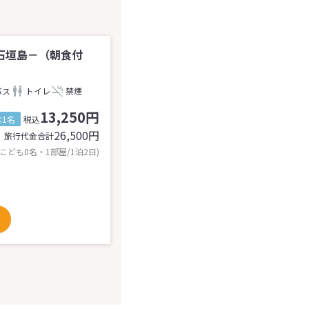
石垣島－（朝食付
バス
トイレ
禁煙
13,250円
1名
税込
26,500
円
旅行代金合計
 こども0名・1部屋/1泊2日)