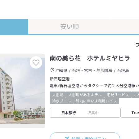
安い順
南の美ら花 ホテルミヤヒラ
沖縄県
石垣・宮古・与那国島
石垣島
新石垣空港：
電車/新石垣空港からタクシーで約２５分空港線
大浴場
大浴場があるホテル
宅配サービス
ホ
冷水プール
館内に車いす利用トイレ
日本旅行
収集中
Tru