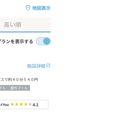
地図表示
高い順
プランを表示する
施設詳細
バスで約４０分５４０円
テル
屋外プール
4.2
stYou