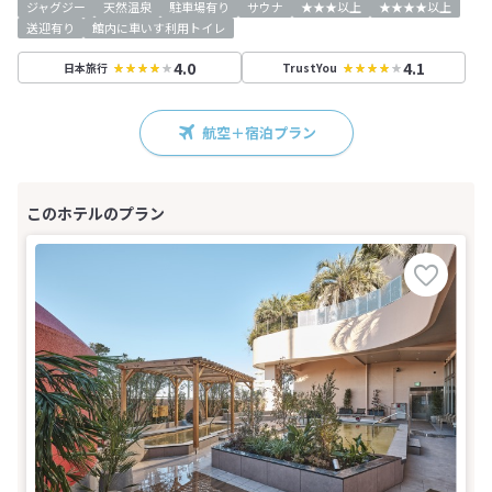
ジャグジー
天然温泉
駐車場有り
サウナ
★★★以上
★★★★以上
送迎有り
館内に車いす利用トイレ
4.0
4.1
日本旅行
TrustYou
航空＋宿泊プラン