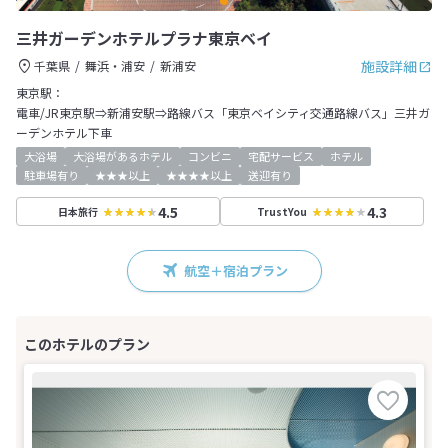
三井ガーデンホテルプラナ東京ベイ
施設詳細
千葉県
舞浜・浦安
新浦安
東京駅：
電車/JR東京駅⇒新浦安駅⇒路線バス「東京ベイシティ交通路線バス」三井ガ
ーデンホテル下車
大浴場
大浴場があるホテル
コンビニ
宅配サービス
ホテル
駐車場有り
★★★以上
★★★★以上
送迎有り
4.5
4.3
日本旅行
TrustYou
航空＋宿泊プラン