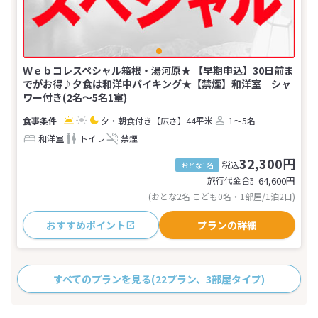
Ｗｅｂコレスペシャル箱根・湯河原★ 【早期申込】30日前ま
でがお得♪夕食は和洋中バイキング★【禁煙】和洋室 シャ
ワー付き(2名～5名1室)
夕・朝食付き
【広さ】44平米
1～5名
和洋室
トイレ
禁煙
32,300円
税込
おとな1名
旅行代金合計
64,600
円
(おとな2名 こども0名・1部屋/1泊2日)
おすすめポイント
プランの詳細
すべてのプランを見る
(22プラン、3部屋タイプ)