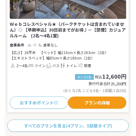
Ｗｅｂコレスペシャル★（パークチケットは含まれていませ
ん）◇ 【早期申込】30日前までがお得♪－【禁煙】カジュア
ルルーム (2名～4名1室)
食事なし
【広さ】26平米
【ベッド】幅110cm×長さ203cm（2台）
【エキストラベッド】幅85cm×長さ180cm（2台）
2～4名
ツイン
バス
トイレ
禁煙
12,600円
税込
おとな1名
旅行代金合計
25,200
円
(おとな2名 こども0名・1部屋/1泊2日)
おすすめポイント
プランの詳細
すべてのプランを見る
(4プラン、5部屋タイプ)