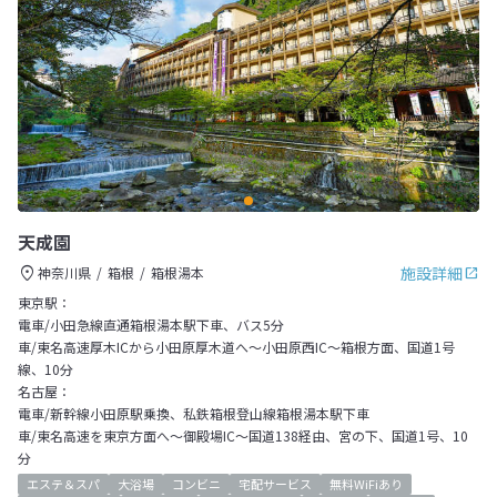
天成園
施設詳細
神奈川県
箱根
箱根湯本
東京駅：
電車/小田急線直通箱根湯本駅下車、バス5分
車/東名高速厚木ICから小田原厚木道へ～小田原西IC～箱根方面、国道1号
線、10分
名古屋：
電車/新幹線小田原駅乗換、私鉄箱根登山線箱根湯本駅下車
車/東名高速を東京方面へ～御殿場IC～国道138経由、宮の下、国道1号、10
分
エステ＆スパ
大浴場
コンビニ
宅配サービス
無料WiFiあり