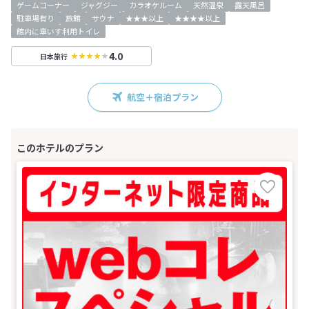
ゲームコーナー
ジャグジー
カラオケルーム
天然温泉
露天風呂
駐車場有り
旅館
サウナ
★★★以上
★★★★以上
館内に車いす利用トイレ
4.0
日本旅行
航空＋宿泊プラン