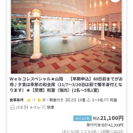
Ｗｅｂコレスペシャル★山陰 【早期申込】60日前までがお
得♪夕食は季節の和会席（11/7～3/20泊は茹で蟹半身付とな
ります）★【禁煙】和室（瑞光）(2名～5名1室)
夕・朝食付き
【広さ】10畳
2～5名
和室
バス
トイレ
禁煙
21,100円
税込
おとな1名
旅行代金合計
42,200
円
(おとな2名 こども0名・1部屋/1泊2日)