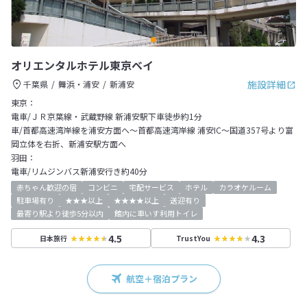
オリエンタルホテル東京ベイ
施設詳細
千葉県
舞浜・浦安
新浦安
東京：
電車/ＪＲ京葉線・武蔵野線 新浦安駅下車徒歩約1分
車/首都高速湾岸線を浦安方面へ～首都高速湾岸線 浦安IC～国道357号より富
岡立体を右折、新浦安駅方面へ
羽田：
電車/リムジンバス新浦安行き約40分
赤ちゃん歓迎の宿
コンビニ
宅配サービス
ホテル
カラオケルーム
駐車場有り
★★★以上
★★★★以上
送迎有り
最寄り駅より徒歩5分以内
館内に車いす利用トイレ
4.5
4.3
日本旅行
TrustYou
航空＋宿泊プラン