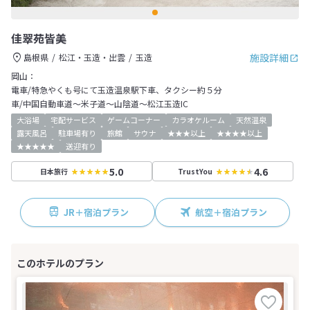
佳翠苑皆美
施設詳細
島根県
松江・玉造・出雲
玉造
岡山：
電車/特急やくも号にて玉造温泉駅下車、タクシー約５分
車/中国自動車道～米子道～山陰道～松江玉造IC
大浴場
宅配サービス
ゲームコーナー
カラオケルーム
天然温泉
露天風呂
駐車場有り
旅館
サウナ
★★★以上
★★★★以上
★★★★★
送迎有り
5.0
4.6
日本旅行
TrustYou
JR＋宿泊プラン
航空＋宿泊プラン