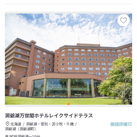
洞爺湖万世閣ホテルレイクサイドテラス
施設詳細
北海道
洞爺湖・登別・苫小牧・千歳
洞爺湖（洞爺湖町）
車/虻田洞爺湖～10分