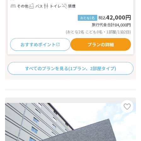
その他
バス
トイレ
禁煙
42,000円
税込
おとな1名
旅行代金合計
84,000
円
(おとな2名 こども0名・1部屋/1泊2日)
おすすめポイント
プランの詳細
すべてのプランを見る
(1プラン、2部屋タイプ)