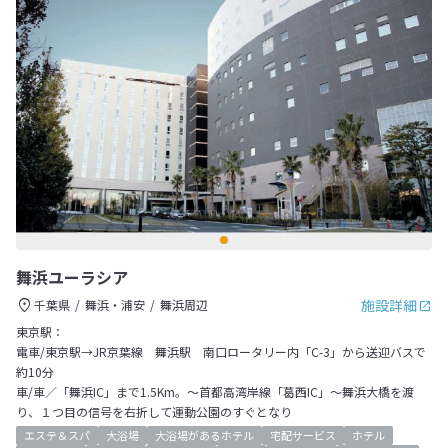
舞浜ユーラシア
施設詳細
千葉県
舞浜・浦安
舞浜周辺
東京駅：
電車/東京駅→JR京葉線 舞浜駅 南口ロータリー内「C-3」から送迎バスで
約10分
車/車／「舞浜IC」まで1.5Km。～首都高湾岸線「葛西IC」～舞浜大橋を渡
り、１つ目の信号を右折して運動公園のすぐとなり
エステ＆スパ
大浴場
大浴場があるホテル
宅配サービス
ホテル