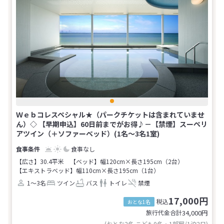
Ｗｅｂコレスペシャル★（パークチケットは含まれていませ
ん）◇ 【早期申込】60日前までがお得♪－【禁煙】スーペリ
アツイン（＋ソファーベッド）(1名～3名1室)
食事なし
【広さ】30.4平米
【ベッド】幅120cm×長さ195cm（2台）
【エキストラベッド】幅110cm×長さ195cm（1台）
1～3名
ツイン
バス
トイレ
禁煙
17,000円
税込
おとな1名
旅行代金合計
34,000
円
(おとな2名 こども0名・1部屋/1泊2日)