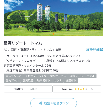
星野リゾート トマム
施設詳細
北海道
富良野・サホロ・トマム
占冠
（ザ・タワーまで）ＪＲ石勝線トマム駅より送迎バスで5分
（リゾナーレトマムまで）ＪＲ石勝線トマム駅より送迎バスで10分
道東自動車道トマムインターより5分
（最速の場合）新千歳空港より列車で90分
エステ＆スパ
子供用プール有り
宅配サービス
温水プール
ホテル
屋内プール
露天風呂
駐車場有り
サウナ
送迎有り
3.6
収集中
日本旅行
TrustYou
航空＋宿泊プラン