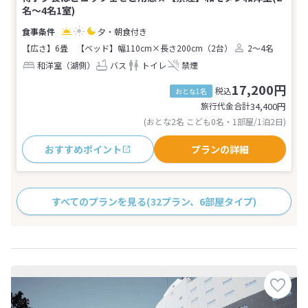
名～4名1室)
夕・朝食付き
【広さ】6畳
【ベッド】幅110cm×長さ200cm（2台）
2～4名
和洋室（湖側）
バス
トイレ
禁煙
17,200円
税込
おとな1名
旅行代金合計
34,400
円
(おとな2名 こども0名・1部屋/1泊2日)
おすすめポイント
プランの詳細
すべてのプランを見る
(32プラン、6部屋タイプ)