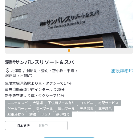
洞爺サンパレスリゾート＆スパ
施設詳細
北海道
洞爺湖・登別・苫小牧・千歳
洞爺湖（壮瞥町）
室蘭本線洞爺駅より車・タクシーで17分
道央自動車道伊達インターより20分
新千歳空港より車・タクシーで90分
エステ＆スパ
大浴場
子供用プール有り
コンビニ
宅配サービス
ゲームコーナー
温水プール
屋内プール
天然温泉
露天風呂
駐車場有り
旅館
サウナ
送迎有り
収集中
日本旅行