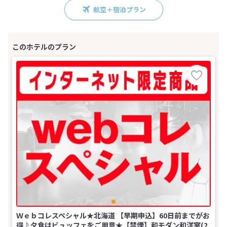
航空＋宿泊プラン
Ｗｅｂコレスペシャル★北海道 【早期申込】60日前までがお
得♪夕食はビュッフェをご用意★【禁煙】和モダン和洋室(2