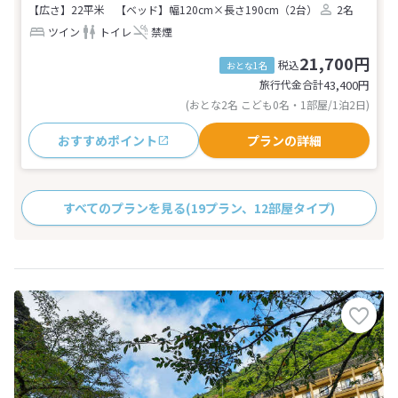
【広さ】22平米
【ベッド】幅120cm×長さ190cm（2台）
2名
ツイン
トイレ
禁煙
21,700円
税込
おとな1名
旅行代金合計
43,400
円
(おとな2名 こども0名・1部屋/1泊2日)
おすすめポイント
プランの詳細
すべてのプランを見る
(19プラン、12部屋タイプ)