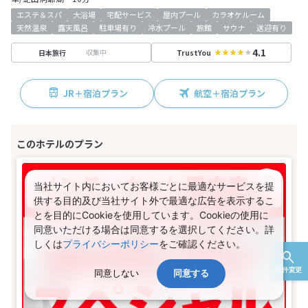
エステ＆スパ
大浴場
宅配サービス
屋内プール
カラオケルーム
天然温泉
露天風呂
駐車場有り
冷水プール
旅館
サウナ
送迎有り
4.1
収集中
日本旅行
TrustYou
JR＋宿泊プラン
航空＋宿泊プラン
当社サイト内においてお客様ごとに最適なサービスを提
供する目的及び当社サイト外で最適な広告を表示するこ
とを目的にCookieを使用しています。Cookieの使用に
同意いただける場合は同意するを選択してください。詳
しくは
プライバシーポリシー
をご確認ください。
条件変更
同意しない
同意する