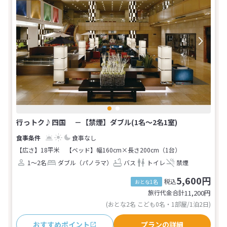
行っトク♪四国 －【禁煙】ダブル(1名～2名1室)
食事なし
【広さ】18平米
【ベッド】幅160cm×長さ200cm（1台）
1～2名
ダブル（パノラマ）
バス
トイレ
禁煙
5,600円
税込
おとな1名
旅行代金合計
11,200
円
(おとな2名 こども0名・1部屋/1泊2日)
おすすめポイント
プランの詳細