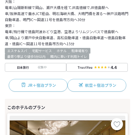
大阪：
電車/山陽新幹線で岡山、瀬戸大橋を経てJR高徳線でJR徳島駅へ
車/阪神高速で垂水JCT経由、明石海峡大橋、大鳴門橋を渡る～神戸淡路鳴門
自動車道、鳴門IC～国道11号を徳島市方向へ30分
東京：
電車/飛行機で徳島阿波おどり空港、空港よりリムジンバスで徳島駅へ
車/岡山より瀬戸中央自動車道、高松自動車道・徳島自動車道～徳島自動車
道・徳島IC～国道11号を徳島市方向へ15分
エステ＆スパ
宅配サービス
ホテル
駐車場有り
最寄り駅より徒歩5分以内
館内に車いす利用トイレ
4.4
収集中
日本旅行
TrustYou
JR＋宿泊プラン
航空＋宿泊プラン