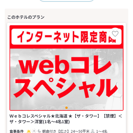
Ｗｅｂコレスペシャル★北海道 ★【ザ・タワー】【禁煙】＜
ザ・タワー＞洋室(1名～4名1室)
朝食付き
【広さ】24～50平米
1～4名