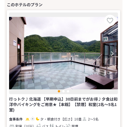
行っトク♪北海道 【早期申込】30日前までがお得♪夕食は和
洋中バイキングをご用意★【本館】【禁煙】和室(2名～5名1
室)
夕・朝食付き
【広さ】10畳
2～5名
和室（川沿）
バス
トイレ
禁煙