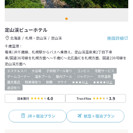
定山渓ビューホテル
施設詳細
北海道
札幌・定山渓
定山渓
千歳空港：
電車/JR千歳線、札幌駅からバスへ乗換え、定山渓温泉東2丁目下車
車/国道36号線を札幌方面へ～千歳IC～北広島ICを札幌方面、国道230号線を
定山渓方面へ
エステ＆スパ
大浴場
子供用プール有り
コンビニ
宅配サービス
ゲームコーナー
温水プール
屋内プール
ジャグジー
天然温泉
露天風呂
駐車場有り
旅館
サウナ
★★★以上
★★★★以上
送迎有り
4.0
3.9
日本旅行
TrustYou
JR＋宿泊プラン
航空＋宿泊プラン