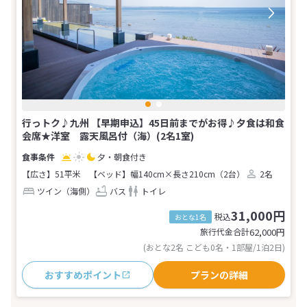
行っトク♪九州 【早期申込】45日前までがお得♪夕食は和食
会席★洋室 露天風呂付（海）(2名1室)
夕・朝食付き
【広さ】51平米
【ベッド】幅140cm×長さ210cm（2台）
2名
ツイン（海側）
バス
トイレ
31,000円
税込
おとな1名
旅行代金合計
62,000
円
(おとな2名 こども0名・1部屋/1泊2日)
おすすめポイント
プランの詳細