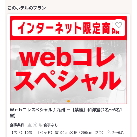
Ｗｅｂコレスペシャル♪九州 －【禁煙】和洋室(2名～6名1
室)
食事なし
【広さ】10畳
【ベッド】幅100cm×長さ200cm（2台）
2～6名