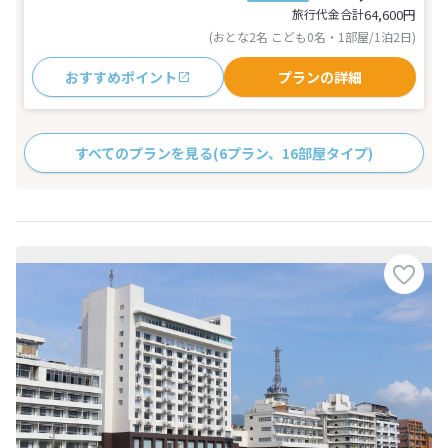
旅行代金合計
64,600
円
(おとな2名 こども0名・1部屋/1泊2日)
おすすめポイント
プランの詳細
すべてのプランを見る
(6プラン、16部屋タイプ)