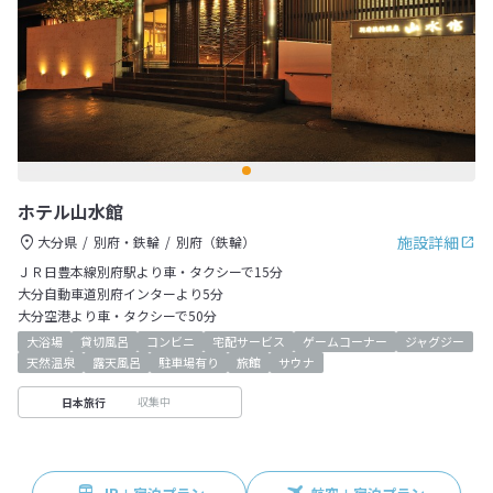
ホテル山水館
施設詳細
大分県
別府・鉄輪
別府（鉄輪）
ＪＲ日豊本線別府駅より車・タクシーで15分
大分自動車道別府インターより5分
大分空港より車・タクシーで50分
大浴場
貸切風呂
コンビニ
宅配サービス
ゲームコーナー
ジャグジー
天然温泉
露天風呂
駐車場有り
旅館
サウナ
収集中
日本旅行