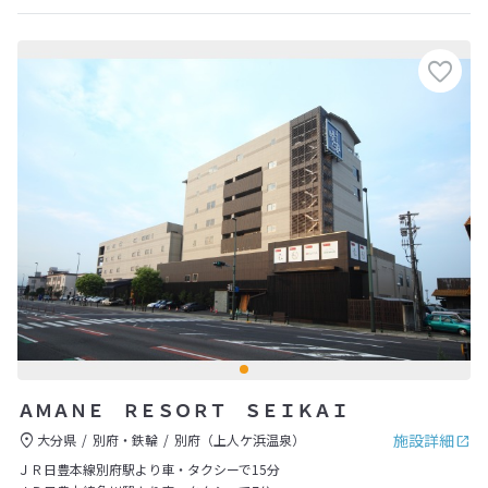
ＡＭＡＮＥ ＲＥＳＯＲＴ ＳＥＩＫＡＩ
施設詳細
大分県
別府・鉄輪
別府（上人ケ浜温泉）
ＪＲ日豊本線別府駅より車・タクシーで15分