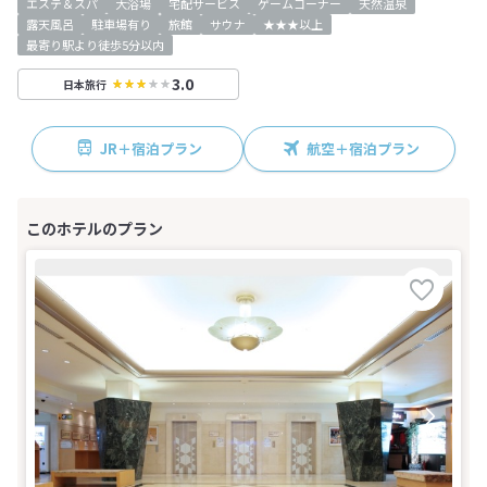
エステ＆スパ
大浴場
宅配サービス
ゲームコーナー
天然温泉
露天風呂
駐車場有り
旅館
サウナ
★★★以上
最寄り駅より徒歩5分以内
3.0
日本旅行
JR＋宿泊プラン
航空＋宿泊プラン