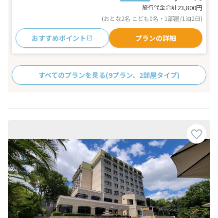
旅行代金合計
23,800
円
(おとな2名 こども0名・1部屋/1泊2日)
おすすめポイント
プランの詳細
すべてのプランを見る
(9プラン、2部屋タイプ)