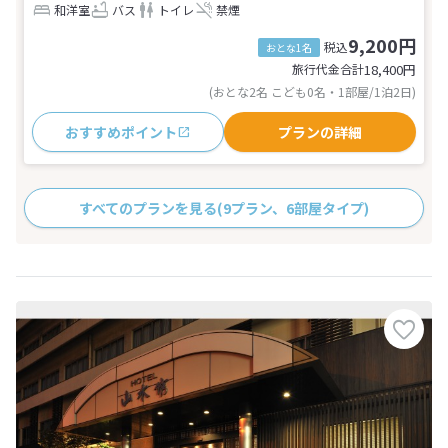
和洋室
バス
トイレ
禁煙
9,200円
税込
おとな1名
旅行代金合計
18,400
円
(おとな2名 こども0名・1部屋/1泊2日)
おすすめポイント
プランの詳細
すべてのプランを見る
(9プラン、6部屋タイプ)