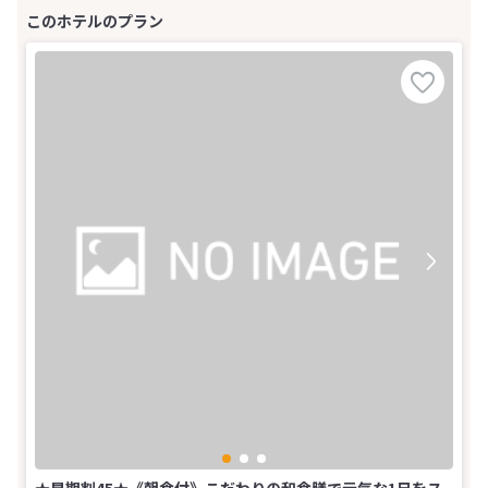
★早期割45★《朝食付》こだわりの和食膳で元気な1日をス