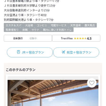
ＪＲ日豊本線亀川駅より車・タクシーで7分
ＪＲ日豊本線別府大学駅より徒歩で15分
大分自動車道別府インターより15分
大分空港より車・タクシーで40分
別府国際観光港より車・タクシーで7分
エステ＆スパ
大浴場
コンビニ
宅配サービス
天然温泉
露天風呂
駐車場有り
旅館
サウナ
館内に車いす利用トイレ
4.5
収集中
日本旅行
TrustYou
JR＋宿泊プラン
航空＋宿泊プラン