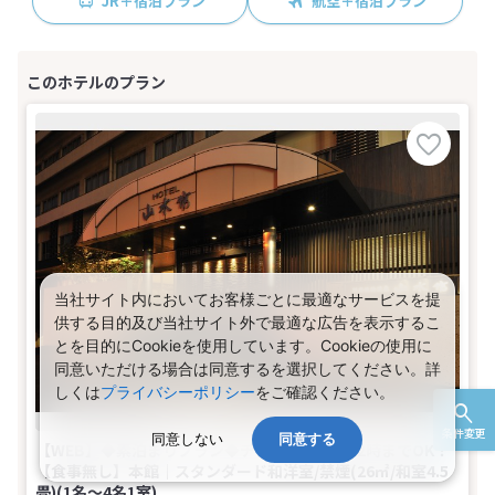
JR＋宿泊プラン
航空＋宿泊プラン
当社サイト内においてお客様ごとに最適なサービスを提
供する目的及び当社サイト外で最適な広告を表示するこ
とを目的にCookieを使用しています。Cookieの使用に
同意いただける場合は同意するを選択してください。詳
しくは
プライバシーポリシー
をご確認ください。
条件変更
同意しない
同意する
【WEB】◆素泊まりプラン◆チェックインは22時までOK！
【食事無し】本館｜スタンダード和洋室/禁煙(26㎡/和室4.5
畳)(1名～4名1室)