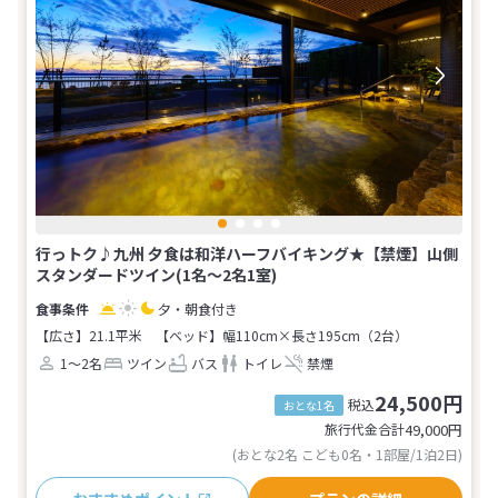
行っトク♪九州 夕食は和洋ハーフバイキング★【禁煙】山側
スタンダードツイン(1名～2名1室)
夕・朝食付き
【広さ】21.1平米
【ベッド】幅110cm×長さ195cm（2台）
1～2名
ツイン
バス
トイレ
禁煙
24,500円
税込
おとな1名
旅行代金合計
49,000
円
(おとな2名 こども0名・1部屋/1泊2日)