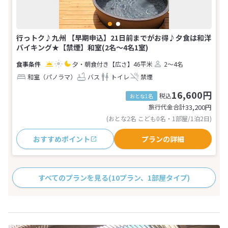
行っトク♪九州 【早期申込】21日前までがお得♪夕食は和洋
バイキング★【禁煙】和室(2名～4名1室)
夕・朝食付き
【広さ】46平米
2～4名
和室（パノラマ）
バス
トイレ
禁煙
16,600円
税込
おとな1名
旅行代金合計
33,200
円
(おとな2名 こども0名・1部屋/1泊2日)
おすすめポイント
プランの詳細
すべてのプランを見る
(10プラン、1部屋タイプ)