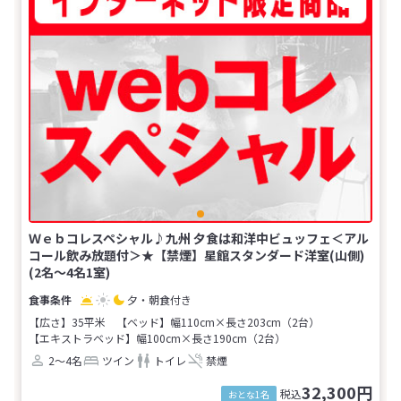
Ｗｅｂコレスペシャル♪九州 夕食は和洋中ビュッフェ＜アル
コール飲み放題付＞★【禁煙】星館スタンダード洋室(山側)
(2名～4名1室)
夕・朝食付き
【広さ】35平米
【ベッド】幅110cm×長さ203cm（2台）
【エキストラベッド】幅100cm×長さ190cm（2台）
2～4名
ツイン
トイレ
禁煙
32,300円
税込
おとな1名