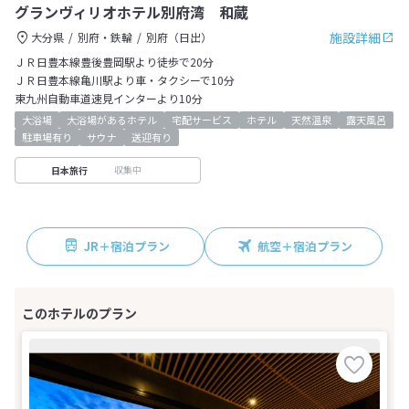
グランヴィリオホテル別府湾 和蔵
施設詳細
大分県
別府・鉄輪
別府（日出）
ＪＲ日豊本線豊後豊岡駅より徒歩で20分
ＪＲ日豊本線亀川駅より車・タクシーで10分
東九州自動車道速見インターより10分
大浴場
大浴場があるホテル
宅配サービス
ホテル
天然温泉
露天風呂
駐車場有り
サウナ
送迎有り
収集中
日本旅行
JR＋宿泊プラン
航空＋宿泊プラン