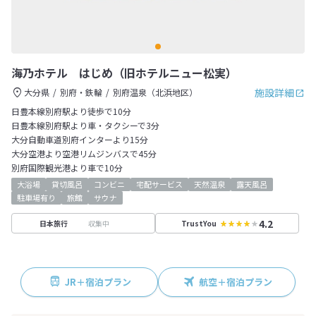
海乃ホテル はじめ（旧ホテルニュー松実）
施設詳細
大分県
別府・鉄輪
別府温泉（北浜地区）
日豊本線別府駅より徒歩で10分
日豊本線別府駅より車・タクシーで3分
大分自動車道別府インターより15分
大分空港より空港リムジンバスで45分
別府国際観光港より車で10分
大浴場
貸切風呂
コンビニ
宅配サービス
天然温泉
露天風呂
駐車場有り
旅館
サウナ
4.2
収集中
日本旅行
TrustYou
JR＋宿泊プラン
航空＋宿泊プラン