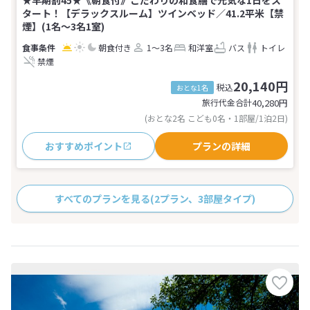
タート！【デラックスルーム】ツインベッド／41.2平米【禁
煙】(1名～3名1室)
朝食付き
1～3名
和洋室
バス
トイレ
禁煙
20,140円
税込
おとな1名
旅行代金合計
40,280
円
(おとな2名 こども0名・1部屋/1泊2日)
おすすめポイント
プランの詳細
すべてのプランを見る
(2プラン、3部屋タイプ)