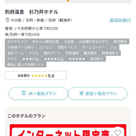
別府温泉 杉乃井ホテル
施設詳細
大分県
別府・鉄輪
別府（観海寺）
電車/ＪＲ別府駅から車で約10分
車/別府～車で約10分
エステ＆スパ
赤ちゃん歓迎の宿
大浴場
大浴場があるホテル
貸切風呂
子供用プール有り
コンビニ
宅配サービス
ゲームコーナー
ジム
温水プール
ホテル
屋内プール
天然温泉
露天風呂
駐車場有り
サウナ
★★★以上
★★★★以上
★★★★★
送迎有り
館内に車いす利用トイレ
5.0
日本旅行
JR＋宿泊プラン
航空＋宿泊プラン