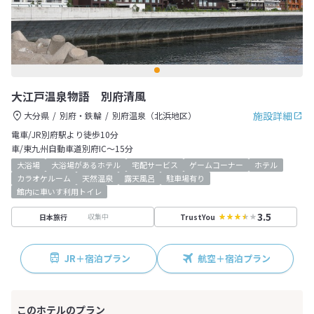
大江戸温泉物語 別府清風
施設詳細
大分県
別府・鉄輪
別府温泉（北浜地区）
電車/JR別府駅より徒歩10分
車/東九州自動車道別府IC～15分
大浴場
大浴場があるホテル
宅配サービス
ゲームコーナー
ホテル
カラオケルーム
天然温泉
露天風呂
駐車場有り
館内に車いす利用トイレ
3.5
収集中
日本旅行
TrustYou
JR＋宿泊プラン
航空＋宿泊プラン