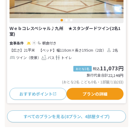
Ｗｅｂコレスペシャル♪九州 ★スタンダードツイン(2名1
室)
朝食付き
【広さ】21平米
【ベッド】幅110cm×長さ195cm（2台）
2名
ツイン（夜景）
バス
トイレ
11,073円
税込
おとな1名
旅行代金合計
22,146
円
(おとな2名 こども0名・1部屋/1泊2日)
おすすめポイント
プランの詳細
すべてのプランを見る
(8プラン、4部屋タイプ)