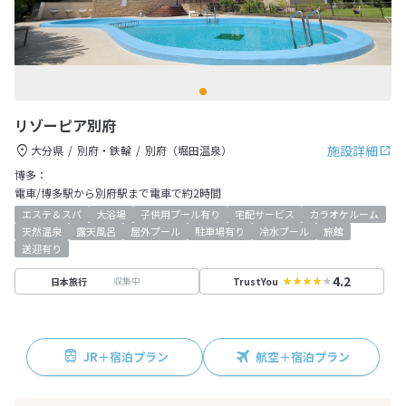
リゾーピア別府
施設詳細
大分県
別府・鉄輪
別府（堀田温泉）
博多：
電車/博多駅から別府駅まで電車で約2時間
エステ＆スパ
大浴場
子供用プール有り
宅配サービス
カラオケルーム
天然温泉
露天風呂
屋外プール
駐車場有り
冷水プール
旅館
送迎有り
4.2
収集中
日本旅行
TrustYou
JR＋宿泊プラン
航空＋宿泊プラン