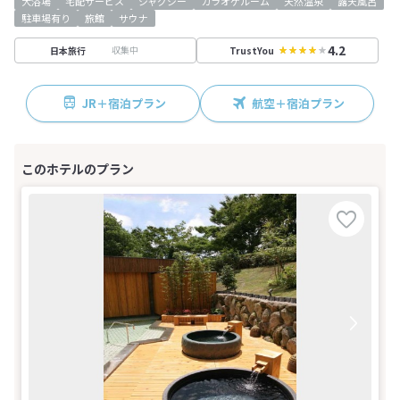
大浴場
宅配サービス
ジャグジー
カラオケルーム
天然温泉
露天風呂
駐車場有り
旅館
サウナ
4.2
収集中
日本旅行
TrustYou
JR＋宿泊プラン
航空＋宿泊プラン