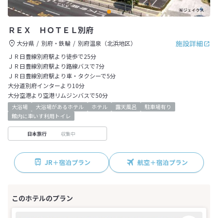
ＲＥＸ ＨＯＴＥＬ別府
施設詳細
大分県
別府・鉄輪
別府温泉（北浜地区）
ＪＲ日豊線別府駅より徒歩で25分
ＪＲ日豊線別府駅より路線バスで7分
ＪＲ日豊線別府駅より車・タクシーで5分
大分道別府インターより10分
大分空港より空港リムジンバスで50分
大浴場
大浴場があるホテル
ホテル
露天風呂
駐車場有り
館内に車いす利用トイレ
収集中
日本旅行
JR＋宿泊プラン
航空＋宿泊プラン