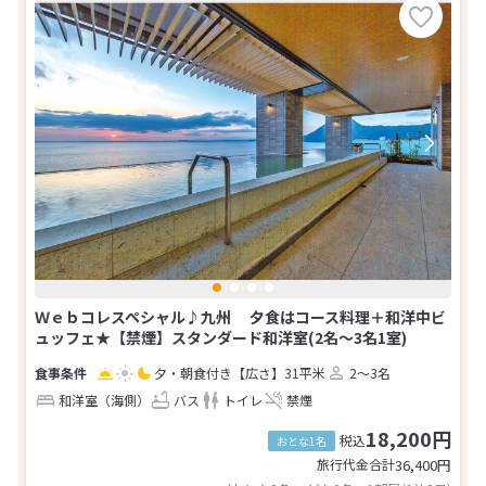
Ｗｅｂコレスペシャル♪九州 夕食はコース料理＋和洋中ビ
ュッフェ★【禁煙】スタンダード和洋室(2名～3名1室)
夕・朝食付き
【広さ】31平米
2～3名
和洋室（海側）
バス
トイレ
禁煙
18,200円
税込
おとな1名
旅行代金合計
36,400
円