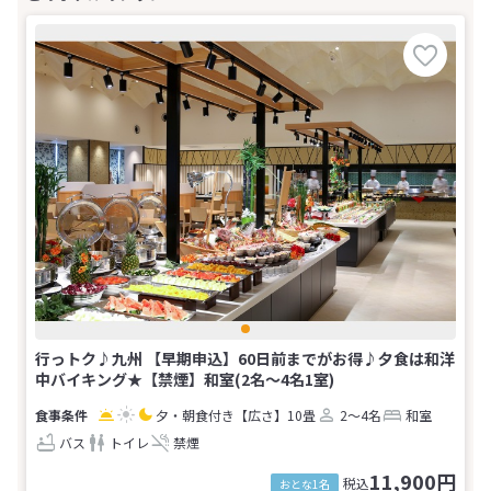
行っトク♪九州 【早期申込】60日前までがお得♪夕食は和洋
中バイキング★【禁煙】和室(2名～4名1室)
夕・朝食付き
【広さ】10畳
2～4名
和室
バス
トイレ
禁煙
11,900円
税込
おとな1名