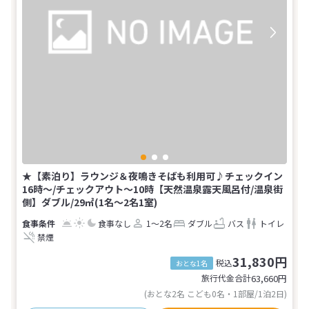
★【素泊り】ラウンジ＆夜鳴きそばも利用可♪チェックイン
16時～/チェックアウト～10時【天然温泉露天風呂付/温泉街
側】ダブル/29㎡(1名～2名1室)
食事なし
1～2名
ダブル
バス
トイレ
禁煙
31,830円
税込
おとな1名
旅行代金合計
63,660
円
(おとな2名 こども0名・1部屋/1泊2日)