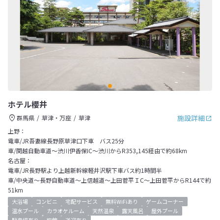
ホテル櫻井
施設詳細
群馬県
草津・万座
草津
上野：
電車/JR吾妻線長野原草津口下車 バス25分
車/関越自動車道～渋川伊香保IC～渋川からR353,145経由で約68km
名古屋：
電車/JR長野駅より上越新幹線軽井沢駅下車バス約1時間半
車/中央道～長野自動車道～上信越道～上田菅平ＩC～上田菅平からR144で約
51km
大浴場
コンビニ
宅配サービス
無料WiFiあり
ゲームコーナー
温水プール
カラオケルーム
天然温泉
露天風呂
屋外プール