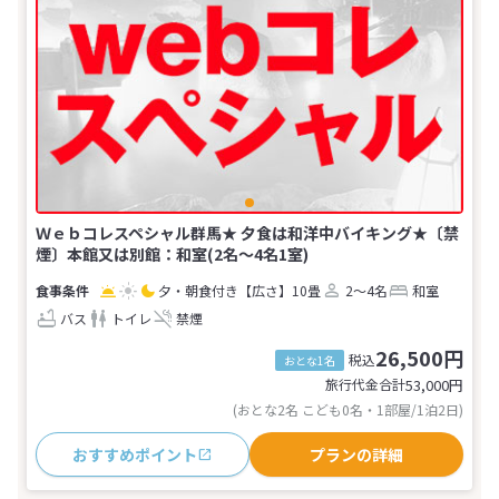
Ｗｅｂコレスペシャル群馬★ 夕食は和洋中バイキング★〔禁
煙〕本館又は別館：和室(2名～4名1室)
夕・朝食付き
【広さ】10畳
2～4名
和室
バス
トイレ
禁煙
26,500円
税込
おとな1名
旅行代金合計
53,000
円
(おとな2名 こども0名・1部屋/1泊2日)
おすすめポイント
プランの詳細