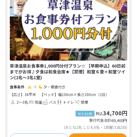
草津温泉お食事券1,000円分付プラン☆ 【早期申込】60日前
までがお得♪夕食は和食会席★【禁煙】和室６畳＋和室ツイ
ン(2名～3名1室)
夕・朝食付き
【広さ】36平米
【ベッド】幅100cm×長さ200cm（2台）
2～3名
和室
バス
トイレ
禁煙
34,700円
税込
おとな1名
旅行代金合計
69,400
円
(おとな2名 こども0名・1部屋/1泊2日)