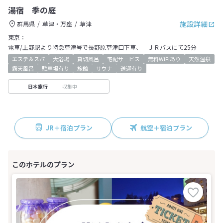
湯宿 季の庭
施設詳細
群馬県
草津・万座
草津
東京：
電車/上野駅より特急草津号で長野原草津口下車、 ＪＲバスにて25分
エステ＆スパ
大浴場
貸切風呂
宅配サービス
無料WiFiあり
天然温泉
露天風呂
駐車場有り
旅館
サウナ
送迎有り
収集中
日本旅行
JR＋宿泊プラン
航空＋宿泊プラン