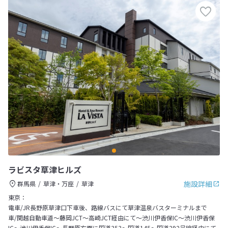
ラビスタ草津ヒルズ
施設詳細
群馬県
草津・万座
草津
東京：
電車/JR長野原草津口下車後、路線バスにて草津温泉バスターミナルまで
車/関越自動車道～藤岡JCT～高崎JCT経由にて～渋川伊香保IC～渋川伊香保
IC～渋川伊香保IC～長野原方面に国道353～国道145～国道292号線経由にて