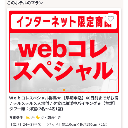
Ｗｅｂコレスペシャル群馬★ 【早期申込】60日前までがお得
♪テルメテルメ入場付♪夕食は和洋中バイキング★【禁煙】
タワー館：洋室(2名～4名1室)
夕・朝食付き
【広さ】24～37平米
【ベッド】幅110cm×長さ190cm（2台）