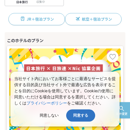
収集中
日本旅行
JR＋宿泊プラン
航空＋宿泊プラン
当社サイト内においてお客様ごとに最適なサービスを提
供する目的及び当社サイト外で最適な広告を表示するこ
とを目的にCookieを使用しています。Cookieの使用に
同意いただける場合は同意するを選択してください。詳
しくは
プライバシーポリシー
をご確認ください。
条件変更
同意しない
同意する