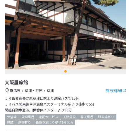
大阪屋旅館
施設詳細
群馬県
草津・万座
草津
ＪＲ吾妻線長野原草津口駅より路線バスで25分
ＪＲバス関東線草津温泉バスターミナル駅より徒歩で5分
関越自動車道渋川伊香保インターより90分
大浴場
貸切風呂
宅配サービス
天然温泉
露天風呂
駐車場有り
旅館
送迎有り
最寄り駅より徒歩5分以内