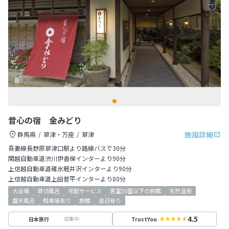
昔心の宿 金みどり
施設詳細
群馬県
草津・万座
草津
吾妻線長野原草津口駅より路線バスで30分
関越自動車道渋川伊香保インターより90分
上信越自動車道碓氷軽井沢インターより90分
上信越自動車道上田菅平インターより80分
大浴場
貸切風呂
宅配サービス
客室30室以下の旅館
天然温泉
露天風呂
駐車場有り
旅館
送迎有り
4.5
収集中
日本旅行
TrustYou