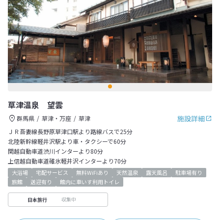
草津温泉 望雲
施設詳細
群馬県
草津・万座
草津
ＪＲ吾妻線長野原草津口駅より路線バスで25分
北陸新幹線軽井沢駅より車・タクシーで60分
関越自動車道渋川インターより80分
上信越自動車道碓氷軽井沢インターより70分
大浴場
宅配サービス
無料WiFiあり
天然温泉
露天風呂
駐車場有り
旅館
送迎有り
館内に車いす利用トイレ
収集中
日本旅行