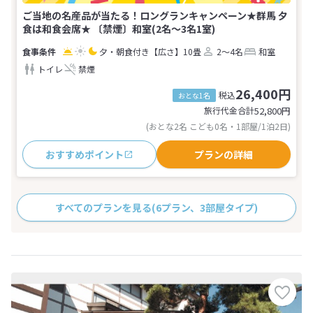
ご当地の名産品が当たる！ロングランキャンペーン★群馬 夕
食は和食会席★ 〔禁煙〕和室(2名～3名1室)
夕・朝食付き
【広さ】10畳
2～4名
和室
トイレ
禁煙
26,400円
税込
おとな1名
旅行代金合計
52,800
円
(おとな2名 こども0名・1部屋/1泊2日)
おすすめポイント
プランの詳細
すべてのプランを見る
(6プラン、3部屋タイプ)