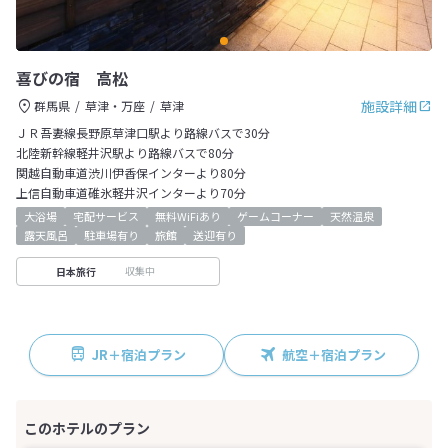
喜びの宿 高松
施設詳細
群馬県
草津・万座
草津
ＪＲ吾妻線長野原草津口駅より路線バスで30分
北陸新幹線軽井沢駅より路線バスで80分
関越自動車道渋川伊香保インターより80分
上信自動車道碓氷軽井沢インターより70分
大浴場
宅配サービス
無料WiFiあり
ゲームコーナー
天然温泉
露天風呂
駐車場有り
旅館
送迎有り
収集中
日本旅行
JR＋宿泊プラン
航空＋宿泊プラン