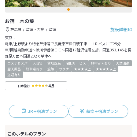
お宿 木の葉
施設詳細
群馬県
草津・万座
草津
東京：
電車/上野駅より特急草津号で長野原草津口駅下車 ＪＲバスにて25分
車/関越自動車道～渋川伊香保ＩＣ～国道17鯉沢信号左折、国道353,145を長
野原方面へ国道292で草津へ
エステ＆スパ
大浴場
貸切風呂
宅配サービス
無料WiFiあり
天然温泉
露天風呂
駐車場有り
旅館
サウナ
★★★以上
★★★★以上
送迎有り
4.5
日本旅行
JR＋宿泊プラン
航空＋宿泊プラン