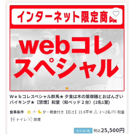
Ｗｅｂコレスペシャル群馬★ 夕食は木の葉御膳とおばんざい
バイキング★【禁煙】和室（和ベッド２台）(2名1室)
夕・朝食付き
【広さ】21.6平米
1～2名
和室
トイレ
禁煙
25,500円
税込
おとな1名