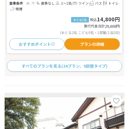
食事なし
1～2名
ツイン
バス
トイレ
喫煙
14,800円
税込
おとな1名
旅行代金合計
29,600
円
(おとな2名 こども0名・1部屋/1泊2日)
おすすめポイント
プランの詳細
すべてのプランを見る
(34プラン、9部屋タイプ)