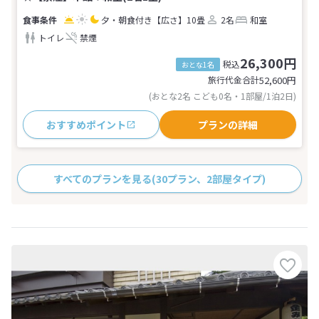
夕・朝食付き
【広さ】10畳
2名
和室
トイレ
禁煙
26,300円
税込
おとな1名
旅行代金合計
52,600
円
(おとな2名 こども0名・1部屋/1泊2日)
おすすめポイント
プランの詳細
すべてのプランを見る
(30プラン、2部屋タイプ)