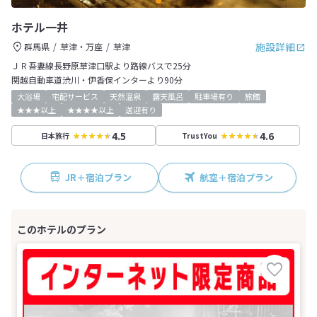
ホテル一井
施設詳細
群馬県
草津・万座
草津
ＪＲ吾妻線長野原草津口駅より路線バスで25分
関越自動車道渋川・伊香保インターより90分
大浴場
宅配サービス
天然温泉
露天風呂
駐車場有り
旅館
★★★以上
★★★★以上
送迎有り
4.5
4.6
日本旅行
TrustYou
JR＋宿泊プラン
航空＋宿泊プラン