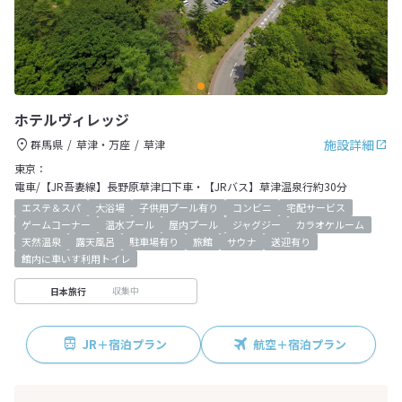
ホテルヴィレッジ
施設詳細
群馬県
草津・万座
草津
東京：
電車/【JR吾妻線】長野原草津口下車・【JRバス】草津温泉行約30分
エステ＆スパ
大浴場
子供用プール有り
コンビニ
宅配サービス
ゲームコーナー
温水プール
屋内プール
ジャグジー
カラオケルーム
天然温泉
露天風呂
駐車場有り
旅館
サウナ
送迎有り
館内に車いす利用トイレ
収集中
日本旅行
JR＋宿泊プラン
航空＋宿泊プラン