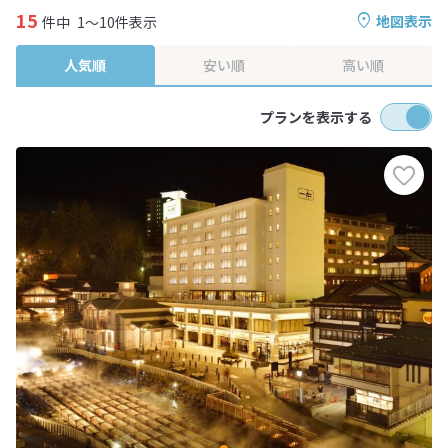
15
地図表示
件中
1～10件表示
人気順
安い順
高い順
プランを表示する