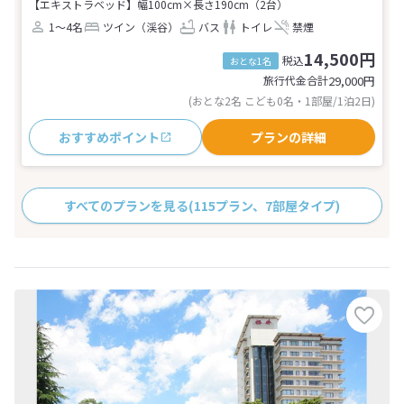
【エキストラベッド】幅100cm×長さ190cm（2台）
1～4名
ツイン（渓谷）
バス
トイレ
禁煙
14,500円
税込
おとな1名
旅行代金合計
29,000
円
(おとな2名 こども0名・1部屋/1泊2日)
おすすめポイント
プランの詳細
すべてのプランを見る
(115プラン、7部屋タイプ)