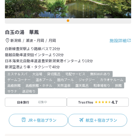
白玉の湯 華鳳
施設詳細
新潟県
瀬波・月岡
月岡
白新線豊栄駅より路線バスで20分
磐越自動車道安田インターより20分
日本海東北自動車道道豊栄新潟東港インターより18分
新潟空港より車・タクシーで40分
エステ＆スパ
大浴場
貸切風呂
宅配サービス
無料WiFiあり
ゲームコーナー
温水プール
屋内プール
ジャグジー
カラオケルーム
高級旅館
高級旅館・ホテル
天然温泉
露天風呂
駐車場有り
旅館
サウナ
送迎有り
4.7
収集中
日本旅行
TrustYou
JR＋宿泊プラン
航空＋宿泊プラン