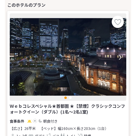
Ｗｅｂコレスペシャル★首都圏 ★【禁煙】クラシックコンフ
ォートクイーン（ダブル）(1名～2名1室)
朝食付き
【広さ】26平米
【ベッド】幅160cm×長さ203cm（1台）
1～2名
ダブル
バス
トイレ
禁煙