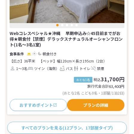
Webコレスペシャル★沖縄 早期申込み☆45日前までがお
得★朝食付【禁煙】デラックスナチュラルオーシャンフロン
ト(1名～3名1室)
朝食付き
【広さ】36平米
【ベッド】幅120cm×長さ195cm（2台）
1～3名
ツイン（海側）
バス
トイレ
禁煙
31,700円
税込
おとな1名
旅行代金合計
63,400
円
(おとな2名 こども0名・1部屋/1泊2日)
おすすめポイント
プランの詳細
すべてのプランを見る
(12プラン、17部屋タイプ)