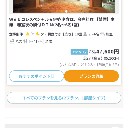
Ｗｅｂコレスペシャル★伊勢 夕食は、会席料理 【禁煙】本
館 和室次の間付ＤＩＮ(2名～6名1室)
夕・朝食付き
【広さ】10畳
2～6名
和室
バス
トイレ
禁煙
47,600円
税込
おとな1名
旅行代金合計
95,200
円
(おとな2名 こども0名・1部屋/1泊2日)
おすすめポイント
プランの詳細
すべてのプランを見る
(2プラン、1部屋タイプ)