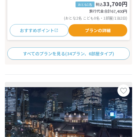
33,700円
税込
おとな1名
旅行代金合計
67,400
円
(おとな2名 こども0名・1部屋/1泊2日)
おすすめポイント
プランの詳細
すべてのプランを見る
(34プラン、6部屋タイプ)