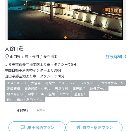
大谷山荘
施設詳細
山口県
萩・長門
長門湯本
ＪＲ美祢線長門湯本駅より車・タクシーで5分
中国自動車道美祢インターより30分
山口宇部空港より車・タクシーで70分
エステ＆スパ
大浴場
宅配サービス
ジム
ジャグジー
カラオケルーム
高級旅館
高級旅館・ホテル
天然温泉
露天風呂
屋外プール
駐車場有り
冷水プール
旅館
サウナ
送迎有り
館内に車いす利用トイレ
収集中
日本旅行
JR＋宿泊プラン
航空＋宿泊プラン