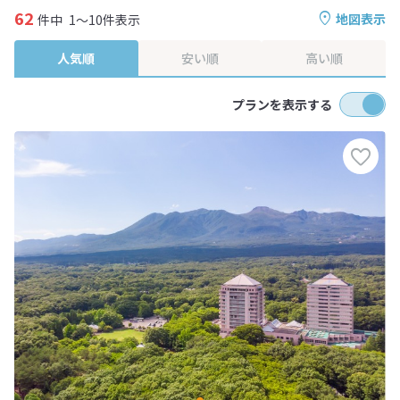
62
地図表示
件中
1～10件表示
人気順
安い順
高い順
プランを表示する