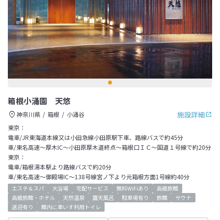
箱根小涌園 天悠
施設詳細
神奈川県
箱根
小涌谷
東京：
電車/JR東海道本線又は小田急線小田原駅下車、路線バスで約45分
車/東名高速～厚木IC～小田原厚木道終点～箱根口ＩＣ～国道１号線で約20分
東京：
電車/箱根湯本駅より路線バスで約20分
車/東名高速～御殿場IC～138号線宮ノ下より元箱根方面1号線約40分
エステ＆スパ
大浴場
宅配サービス
無料WiFiあり
高級旅館
高級旅館・ホテル
天然温泉
露天風呂
駐車場有り
旅館
サウナ
送迎有り
館内に車いす利用トイレ