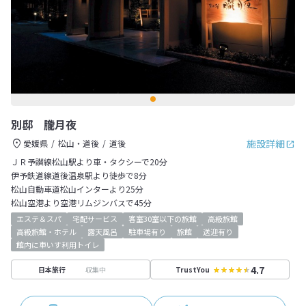
別邸 朧月夜
施設詳細
愛媛県
松山・道後
道後
ＪＲ予讃線松山駅より車・タクシーで20分
伊予鉄道線道後温泉駅より徒歩で8分
松山自動車道松山インターより25分
松山空港より空港リムジンバスで45分
エステ＆スパ
宅配サービス
客室30室以下の旅館
高級旅館
高級旅館・ホテル
露天風呂
駐車場有り
旅館
送迎有り
館内に車いす利用トイレ
4.7
収集中
日本旅行
TrustYou