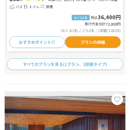
バス
トイレ
禁煙
36,400円
税込
おとな1名
旅行代金合計
72,800
円
(おとな2名 こども0名・1部屋/1泊2日)
おすすめポイント
プランの詳細
すべてのプランを見る
(1プラン、2部屋タイプ)