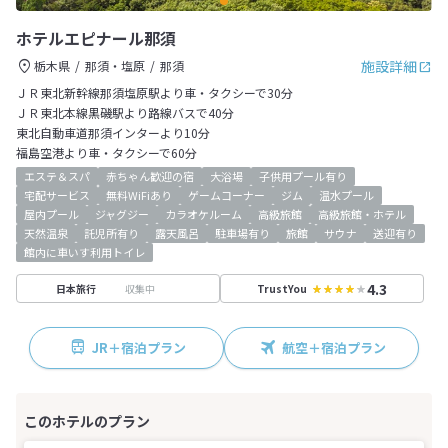
ホテルエピナール那須
施設詳細
栃木県
那須・塩原
那須
ＪＲ東北新幹線那須塩原駅より車・タクシーで30分
ＪＲ東北本線黒磯駅より路線バスで40分
東北自動車道那須インターより10分
福島空港より車・タクシーで60分
エステ＆スパ
赤ちゃん歓迎の宿
大浴場
子供用プール有り
宅配サービス
無料WiFiあり
ゲームコーナー
ジム
温水プール
屋内プール
ジャグジー
カラオケルーム
高級旅館
高級旅館・ホテル
天然温泉
託児所有り
露天風呂
駐車場有り
旅館
サウナ
送迎有り
館内に車いす利用トイレ
4.3
収集中
日本旅行
TrustYou
JR＋宿泊プラン
航空＋宿泊プラン