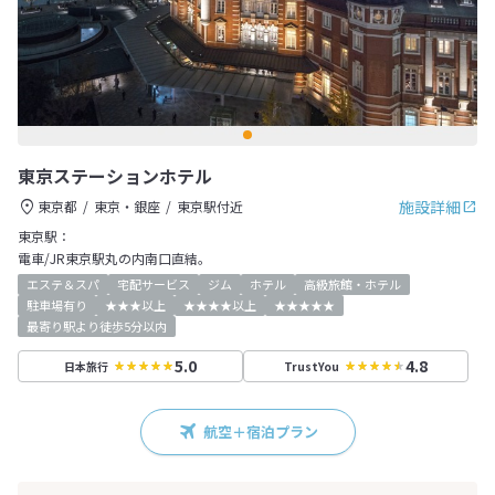
東京ステーションホテル
施設詳細
東京都
東京・銀座
東京駅付近
東京駅：
電車/JR東京駅丸の内南口直結。
エステ＆スパ
宅配サービス
ジム
ホテル
高級旅館・ホテル
駐車場有り
★★★以上
★★★★以上
★★★★★
最寄り駅より徒歩5分以内
5.0
4.8
日本旅行
TrustYou
航空＋宿泊プラン