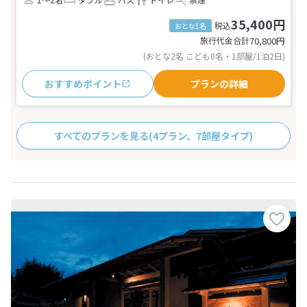
35,400円
税込
おとな1名
旅行代金合計
70,800
円
(おとな2名 こども0名・1部屋/1泊2日)
おすすめポイント
プランの詳細
すべてのプランを見る
(4プラン、7部屋タイプ)