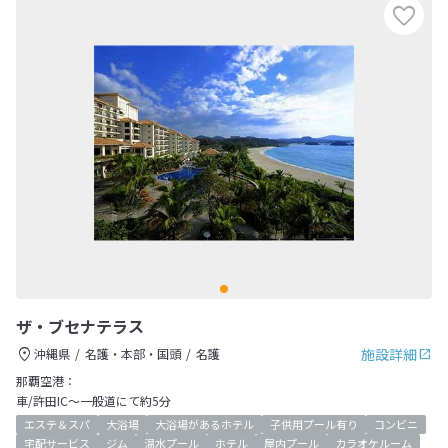
ザ・ブセナテラス
施設詳細
沖縄県
名護・本部・国頭
名護
那覇空港：
車/許田IC～一般道にて約5分
エステ＆スパ
大浴場
大浴場があるホテル
子供用プール有り
コンビニ
宅配サービス
ジム
温水プール
ホテル
屋内プール
カラオケルーム