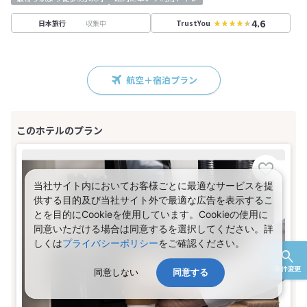
4.6
収集中
日本旅行
TrustYou
航空＋宿泊プラン
当社サイト内においてお客様ごとに最適なサービスを提
供する目的及び当社サイト外で最適な広告を表示するこ
とを目的にCookieを使用しています。Cookieの使用に
同意いただける場合は同意するを選択してください。詳
しくは
プライバシーポリシー
をご確認ください。
条件変更
同意しない
同意する