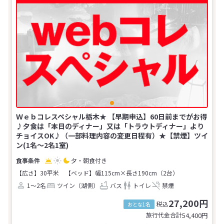
Ｗｅｂコレスペシャル栃木★ 【早期申込】60日前までがお得
♪夕食は「本日のディナー」又は「トラウトディナー」より
チョイスOK♪（一部料理内容の変更日程有）★【禁煙】ツイ
ン(1名～2名1室)
夕・朝食付き
【広さ】30平米
【ベッド】幅115cm×長さ190cm（2台）
1～2名
ツイン（湖側）
バス
トイレ
禁煙
27,200円
税込
おとな1名
旅行代金合計
54,400
円