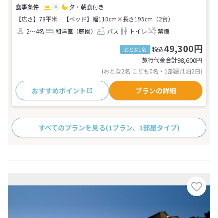
夕・朝食付き
【広さ】78平米
【ベッド】幅110cm×長さ195cm（2台）
2～4名
和洋室（庭園）
バス
トイレ
禁煙
49,300円
税込
おとな1名
旅行代金合計
98,600
円
(おとな2名 こども0名・1部屋/1泊2日)
おすすめポイント
プランの詳細
すべてのプランを見る
(1プラン、1部屋タイプ)