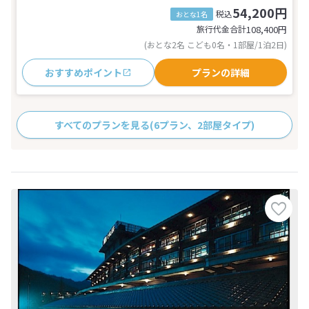
54,200円
税込
おとな1名
旅行代金合計
108,400
円
(おとな2名 こども0名・1部屋/1泊2日)
おすすめポイント
プランの詳細
すべてのプランを見る
(6プラン、2部屋タイプ)