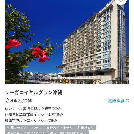
リーガロイヤルグラン沖縄
施設詳細
沖縄県
那覇
ゆいレール線旭橋駅より徒歩で2分
沖縄自動車道那覇インターより15分
那覇空港より車・タクシーで5分
宅配サービス
ホテル
高級旅館・ホテル
駐車場有り
最寄り駅より徒歩5分以内
館内に車いす利用トイレ