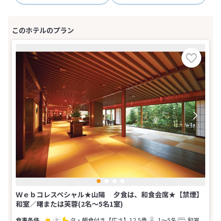
Ｗｅｂコレスペシャル★山陽 夕食は、和食会席★【禁煙】
和室／曙または芙蓉(2名～5名1室)
夕・朝食付き
【広さ】12.5畳
1～5名
和室