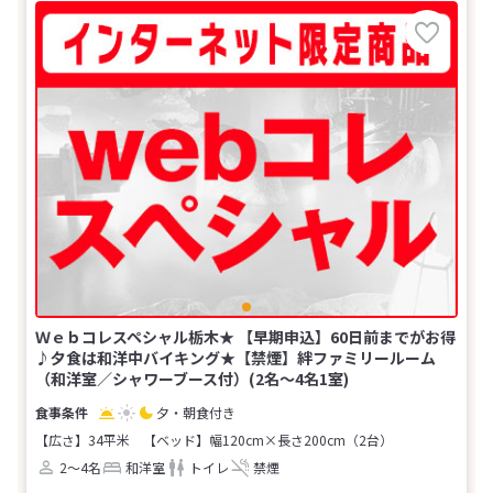
Ｗｅｂコレスペシャル栃木★ 【早期申込】60日前までがお得
♪夕食は和洋中バイキング★【禁煙】絆ファミリールーム
（和洋室／シャワーブース付）(2名～4名1室)
夕・朝食付き
【広さ】34平米
【ベッド】幅120cm×長さ200cm（2台）
2～4名
和洋室
トイレ
禁煙