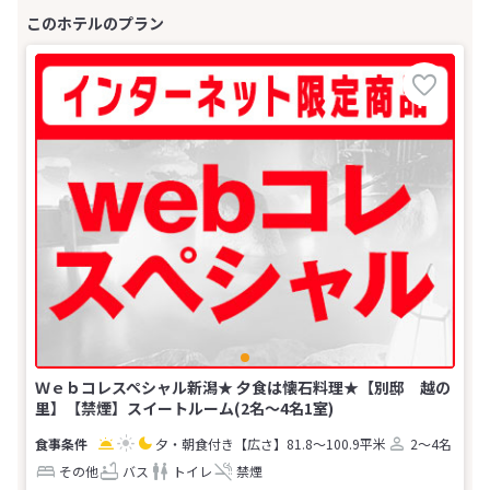
Ｗｅｂコレスペシャル新潟★ 夕食は懐石料理★【別邸 越の
里】【禁煙】スイートルーム(2名～4名1室)
夕・朝食付き
【広さ】81.8～100.9平米
2～4名
その他
バス
トイレ
禁煙