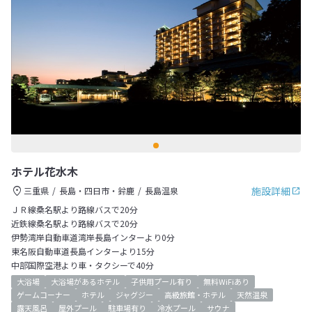
ホテル花水木
施設詳細
三重県
長島・四日市・鈴鹿
長島温泉
ＪＲ線桑名駅より路線バスで20分
近鉄線桑名駅より路線バスで20分
伊勢湾岸自動車道湾岸長島インターより0分
東名阪自動車道長島インターより15分
中部国際空港より車・タクシーで40分
大浴場
大浴場があるホテル
子供用プール有り
無料WiFiあり
ゲームコーナー
ホテル
ジャグジー
高級旅館・ホテル
天然温泉
露天風呂
屋外プール
駐車場有り
冷水プール
サウナ