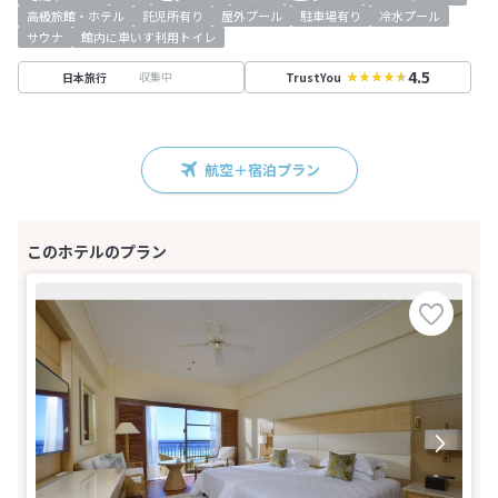
高級旅館・ホテル
託児所有り
屋外プール
駐車場有り
冷水プール
サウナ
館内に車いす利用トイレ
4.5
収集中
日本旅行
TrustYou
航空＋宿泊プラン