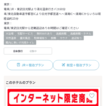
東京：
電車/JR・東武日光駅より湯元温泉行きバス60分
車/東北自動車道宇都宮ICより日光宇都宮道へ～清滝IC～清滝ICからいろは坂
経由約25分
東京：
電車/東武日光駅から定期送迎ありお時間はご確認ください
大浴場
宅配サービス
無料WiFiあり
高級旅館
高級旅館・ホテル
天然温泉
露天風呂
駐車場有り
旅館
サウナ
送迎有り
館内に車いす利用トイレ
収集中
日本旅行
JR＋宿泊プラン
航空＋宿泊プラン