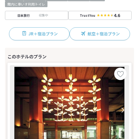
館内に車いす利用トイレ
4.6
収集中
日本旅行
TrustYou
JR＋宿泊プラン
航空＋宿泊プラン