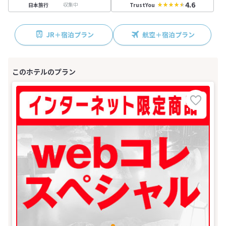
4.6
収集中
日本旅行
TrustYou
JR＋宿泊プラン
航空＋宿泊プラン