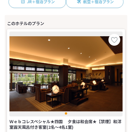
JR＋宿泊プラン
航空＋宿泊プラン
Ｗｅｂコレスペシャル★四国 夕食は和会席★【禁煙】和洋
室露天風呂付き客室(2名～4名1室)