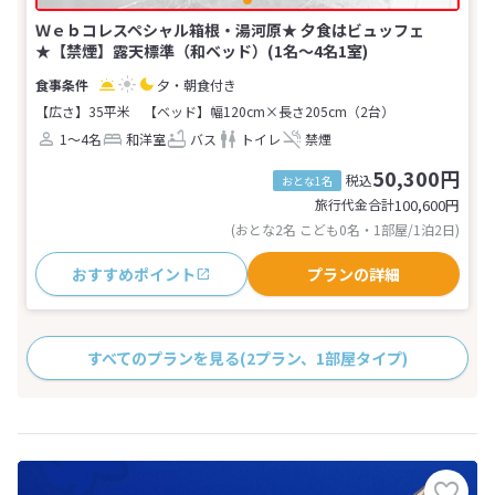
Ｗｅｂコレスペシャル箱根・湯河原★ 夕食はビュッフェ
★【禁煙】露天標準（和ベッド）(1名～4名1室)
夕・朝食付き
【広さ】35平米
【ベッド】幅120cm×長さ205cm（2台）
1～4名
和洋室
バス
トイレ
禁煙
50,300円
税込
おとな1名
旅行代金合計
100,600
円
(おとな2名 こども0名・1部屋/1泊2日)
おすすめポイント
プランの詳細
すべてのプランを見る
(2プラン、1部屋タイプ)