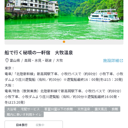
船で行く秘境の一軒宿 大牧温泉
施設詳細
富山県
高岡・氷見・砺波
大牧
東京：
電車/「北陸新幹線」新高岡駅下車、小牧行バスで（約80分）小牧下車、小牧
ダムより庄川遊覧船（有料／約30分）※遊覧船最終16：00発(冬は15：20発)
大阪：
電車/特急（敦賀乗換）北陸新幹線で新高岡駅下車、小牧行バスで（約80分）
小牧下車、小牧ダムより庄川遊覧船（有料／約30分※遊覧船最終16:00発・
冬は15:20発）
大浴場
宅配サービス
客室30室以下の旅館
天然温泉
露天風呂
旅館
館内に車いす利用トイレ
収集中
日本旅行