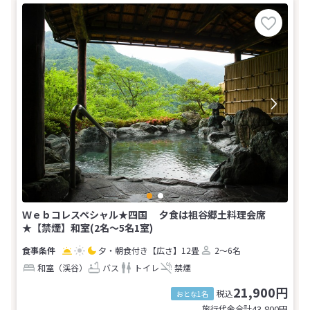
Ｗｅｂコレスペシャル★四国 夕食は祖谷郷土料理会席
★【禁煙】和室(2名～5名1室)
夕・朝食付き
【広さ】12畳
2～6名
和室（渓谷）
バス
トイレ
禁煙
21,900円
税込
おとな1名
旅行代金合計
43,800
円