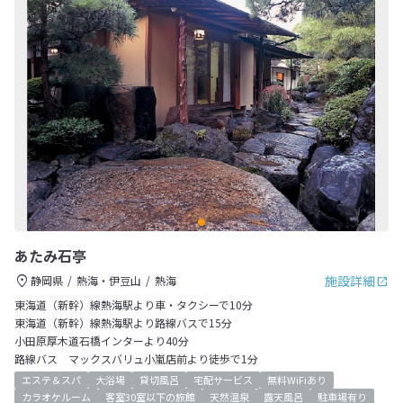
あたみ石亭
施設詳細
静岡県
熱海・伊豆山
熱海
東海道（新幹）線熱海駅より車・タクシーで10分
東海道（新幹）線熱海駅より路線バスで15分
小田原厚木道石橋インターより40分
路線バス マックスバリュ小嵐店前より徒歩で1分
エステ＆スパ
大浴場
貸切風呂
宅配サービス
無料WiFiあり
カラオケルーム
客室30室以下の旅館
天然温泉
露天風呂
駐車場有り