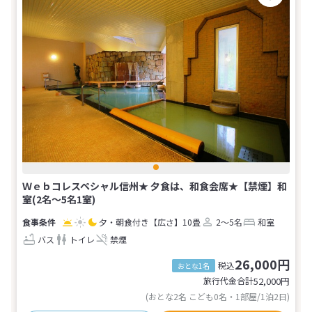
Ｗｅｂコレスペシャル信州★ 夕食は、和食会席★【禁煙】和
室(2名～5名1室)
夕・朝食付き
【広さ】10畳
2～5名
和室
バス
トイレ
禁煙
26,000円
税込
おとな1名
旅行代金合計
52,000
円
(おとな2名 こども0名・1部屋/1泊2日)