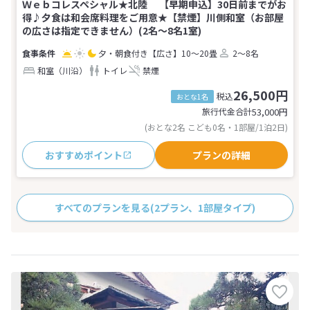
Ｗｅｂコレスペシャル★北陸 【早期申込】30日前までがお
得♪夕食は和会席料理をご用意★【禁煙】川側和室（お部屋
の広さは指定できません）(2名～8名1室)
夕・朝食付き
【広さ】10～20畳
2～8名
和室（川沿）
トイレ
禁煙
26,500円
税込
おとな1名
旅行代金合計
53,000
円
(おとな2名 こども0名・1部屋/1泊2日)
おすすめポイント
プランの詳細
すべてのプランを見る
(2プラン、1部屋タイプ)