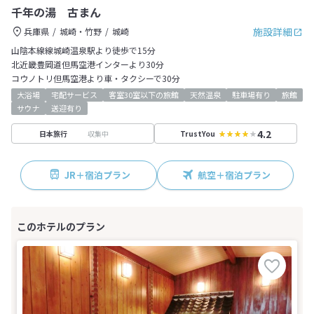
千年の湯 古まん
施設詳細
兵庫県
城崎・竹野
城崎
山陰本線線城崎温泉駅より徒歩で15分
北近畿豊岡道但馬空港インターより30分
コウノトリ但馬空港より車・タクシーで30分
大浴場
宅配サービス
客室30室以下の旅館
天然温泉
駐車場有り
旅館
サウナ
送迎有り
4.2
収集中
日本旅行
TrustYou
JR＋宿泊プラン
航空＋宿泊プラン