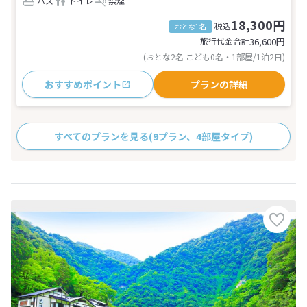
バス
トイレ
禁煙
18,300円
税込
おとな1名
旅行代金合計
36,600
円
(おとな2名 こども0名・1部屋/1泊2日)
おすすめポイント
プランの詳細
すべてのプランを見る
(9プラン、4部屋タイプ)