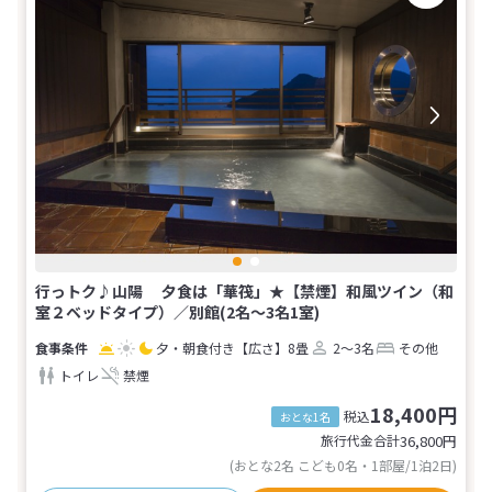
行っトク♪山陽 夕食は「華筏」★【禁煙】和風ツイン（和
室２ベッドタイプ）／別館(2名～3名1室)
夕・朝食付き
【広さ】8畳
2～3名
その他
トイレ
禁煙
18,400円
税込
おとな1名
旅行代金合計
36,800
円
(おとな2名 こども0名・1部屋/1泊2日)