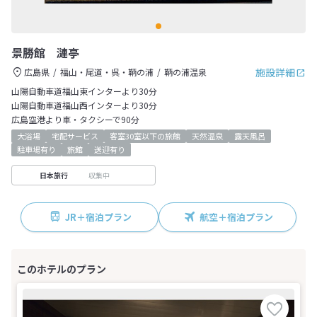
景勝館 漣亭
施設詳細
広島県
福山・尾道・呉・鞆の浦
鞆の浦温泉
山陽自動車道福山東インターより30分
山陽自動車道福山西インターより30分
広島空港より車・タクシーで90分
大浴場
宅配サービス
客室30室以下の旅館
天然温泉
露天風呂
駐車場有り
旅館
送迎有り
収集中
日本旅行
JR＋宿泊プラン
航空＋宿泊プラン