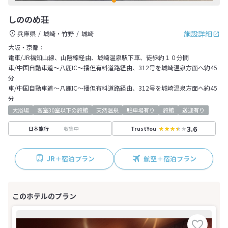
しののめ荘
施設詳細
兵庫県
城崎・竹野
城崎
大阪・京都：
電車/JR福知山線、山陰線経由、城崎温泉駅下車、徒歩約１０分間
車/中国自動車道～八鹿IC～播但有料道路経由、312号を城崎温泉方面へ約45
分
車/中国自動車道～八鹿IC～播但有料道路経由、312号を城崎温泉方面へ約45
分
大浴場
客室30室以下の旅館
天然温泉
駐車場有り
旅館
送迎有り
3.6
収集中
日本旅行
TrustYou
JR＋宿泊プラン
航空＋宿泊プラン