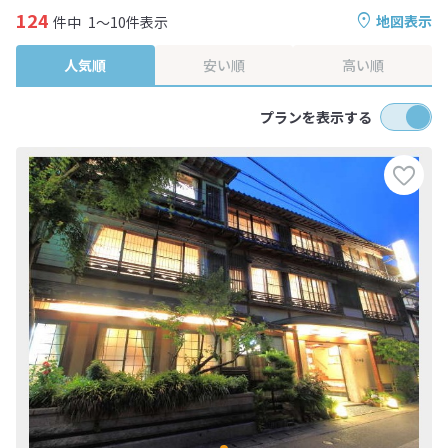
124
地図表示
件中
1～10件表示
人気順
安い順
高い順
プランを表示する