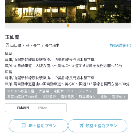
玉仙閣
施設詳細
山口県
萩・長門
長門湯本
福岡：
電車/山陽新幹線厚狭駅乗換、JR美祢線長門湯本駅下車
車/中国自動車道 大阪方面へ～美祢IC～国道316号線を長門方面へ30分
広島：
電車/山陽新幹線厚狭駅乗換、JR美祢線長門湯本駅下車
車/山陽自動車道経由中国自動車道～美祢IC～国道316号線を長門方面へ30分
赤ちゃん歓迎の宿
大浴場
宅配サービス
ジャグジー
客室30室以下の旅館
天然温泉
露天風呂
駐車場有り
旅館
送迎有り
収集中
日本旅行
JR＋宿泊プラン
航空＋宿泊プラン