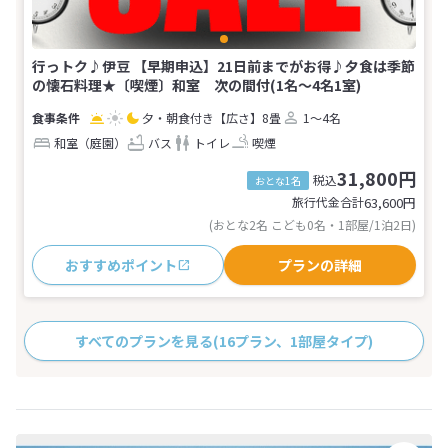
行っトク♪伊豆 【早期申込】21日前までがお得♪夕食は季節
の懐石料理★〔喫煙〕和室 次の間付(1名～4名1室)
夕・朝食付き
【広さ】8畳
1～4名
和室（庭園）
バス
トイレ
喫煙
31,800円
税込
おとな1名
旅行代金合計
63,600
円
(おとな2名 こども0名・1部屋/1泊2日)
おすすめポイント
プランの詳細
すべてのプランを見る
(16プラン、1部屋タイプ)