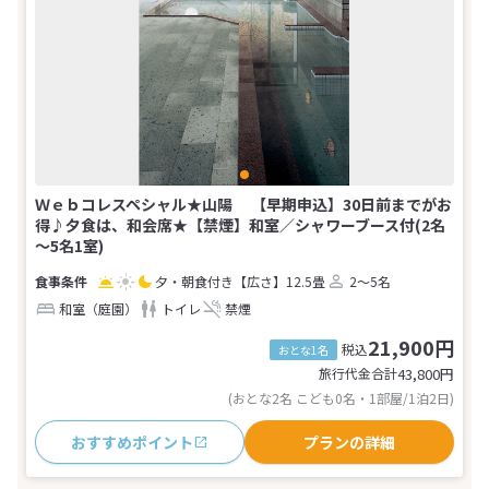
Ｗｅｂコレスペシャル★山陽 【早期申込】30日前までがお
得♪夕食は、和会席★【禁煙】和室／シャワーブース付(2名
～5名1室)
夕・朝食付き
【広さ】12.5畳
2～5名
和室（庭園）
トイレ
禁煙
21,900円
税込
おとな1名
旅行代金合計
43,800
円
(おとな2名 こども0名・1部屋/1泊2日)
おすすめポイント
プランの詳細