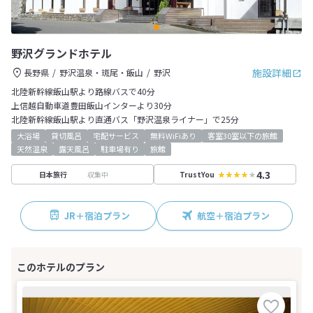
野沢グランドホテル
施設詳細
長野県
野沢温泉・斑尾・飯山
野沢
北陸新幹線飯山駅より路線バスで40分
上信越自動車道豊田飯山インターより30分
北陸新幹線飯山駅より直通バス「野沢温泉ライナー」で25分
大浴場
貸切風呂
宅配サービス
無料WiFiあり
客室30室以下の旅館
天然温泉
露天風呂
駐車場有り
旅館
4.3
収集中
日本旅行
TrustYou
JR＋宿泊プラン
航空＋宿泊プラン