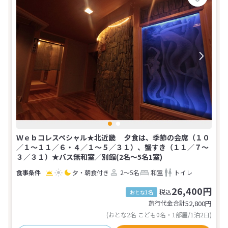
Ｗｅｂコレスペシャル★北近畿 夕食は、季節の会席（１０
／１～１１／６・４／１～５／３１）、蟹すき（１１／７～
３／３１）★バス無和室／別館(2名～5名1室)
夕・朝食付き
2～5名
和室
トイレ
26,400円
税込
おとな1名
旅行代金合計
52,800
円
(おとな2名 こども0名・1部屋/1泊2日)