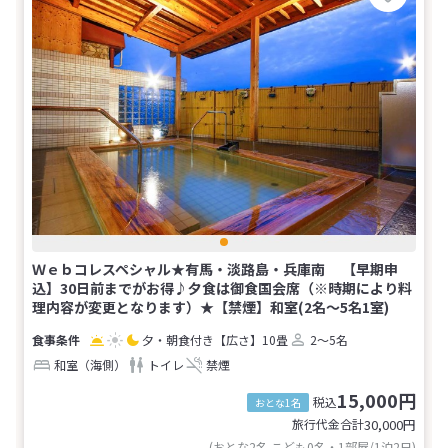
Ｗｅｂコレスペシャル★有馬・淡路島・兵庫南 【早期申
込】30日前までがお得♪夕食は御食国会席（※時期により料
理内容が変更となります）★【禁煙】和室(2名～5名1室)
夕・朝食付き
【広さ】10畳
2～5名
和室（海側）
トイレ
禁煙
15,000円
税込
おとな1名
旅行代金合計
30,000
円
(おとな2名 こども0名・1部屋/1泊2日)