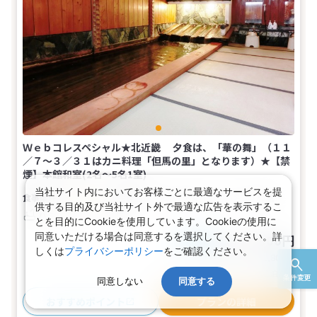
Ｗｅｂコレスペシャル★北近畿 夕食は、「華の舞」（１１
／７～３／３１はカニ料理「但馬の里」となります）★【禁
煙】本館和室(2名～5名1室)
当社サイト内においてお客様ごとに最適なサービスを提
夕・朝食付き
【広さ】8畳
2～5名
和室
供する目的及び当社サイト外で最適な広告を表示するこ
バス
トイレ
禁煙
とを目的にCookieを使用しています。Cookieの使用に
同意いただける場合は同意するを選択してください。詳
25,900円
税込
おとな1名
しくは
プライバシーポリシー
をご確認ください。
旅行代金合計
51,800
円
(おとな2名 こども0名・1部屋/1泊2日)
条件変更
同意しない
同意する
おすすめポイント
プランの詳細