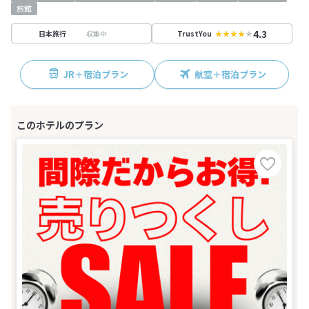
旅館
4.3
収集中
日本旅行
TrustYou
JR＋宿泊プラン
航空＋宿泊プラン