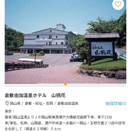
倉敷由加温泉ホテル 山桃花
施設詳細
岡山県
倉敷・総社・笠岡
倉敷由加温泉
東京：
電車/岡山空港よりＪＲ岡山駅乗換瀬戸大橋線児島駅下車、車で15分
車/東名、名神、山陽道、瀬戸中央道～水島IC～岡山・玉野方面２つ目の信号
を右折して（県道６２号線）５ｋｍ