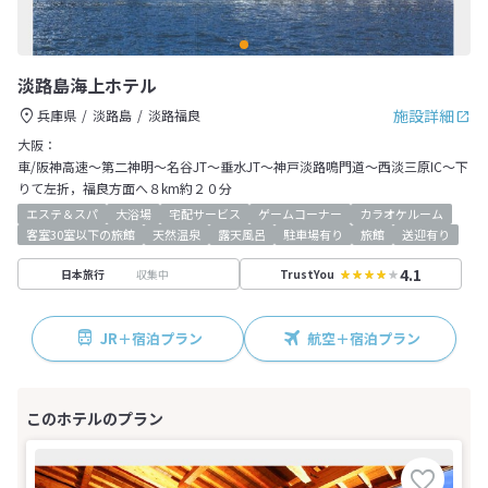
淡路島海上ホテル
施設詳細
兵庫県
淡路島
淡路福良
大阪：
車/阪神高速～第二神明～名谷JT～垂水JT～神戸淡路鳴門道～西淡三原IC～下
りて左折，福良方面へ８km約２０分
エステ＆スパ
大浴場
宅配サービス
ゲームコーナー
カラオケルーム
客室30室以下の旅館
天然温泉
露天風呂
駐車場有り
旅館
送迎有り
4.1
収集中
日本旅行
TrustYou
JR＋宿泊プラン
航空＋宿泊プラン