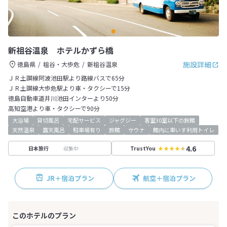
新祖谷温泉 ホテルかずら橋
施設詳細
徳島県
祖谷・大歩危
新祖谷温泉
ＪＲ土讃線阿波池田駅より路線バスで65分
ＪＲ土讃線大歩危駅より車・タクシーで15分
徳島自動車道井川池田インターより50分
高知空港より車・タクシーで90分
大浴場
貸切風呂
宅配サービス
ジャグジー
客室30室以下の旅館
天然温泉
露天風呂
駐車場有り
旅館
サウナ
館内に車いす利用トイレ
4.6
収集中
日本旅行
TrustYou
JR＋宿泊プラン
航空＋宿泊プラン