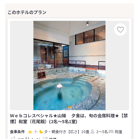
Ｗｅｂコレスペシャル★山陽 夕食は、旬の会席料理★【禁
煙】和室（花尾館）(2名～5名1室)
夕・朝食付き
【広さ】10畳
2～5名
和室