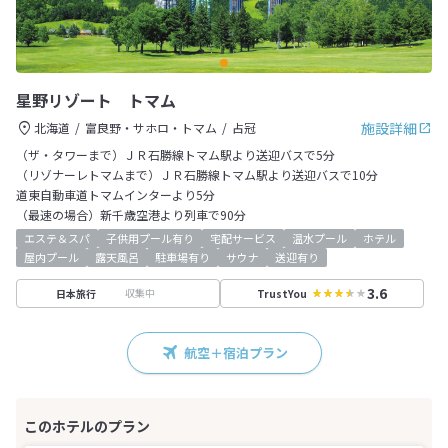
星野リゾート トマム
施設詳細
北海道
富良野・サホロ・トマム
占冠
（ザ・タワーまで）ＪＲ石勝線トマム駅より送迎バスで5分
（リゾナーレトマムまで）ＪＲ石勝線トマム駅より送迎バスで10分
道東自動車道トマムインターより5分
（最速の場合）新千歳空港より列車で90分
エステ＆スパ
子供用プール有り
宅配サービス
温水プール
ホテル
屋内プール
露天風呂
駐車場有り
サウナ
送迎有り
3.6
収集中
日本旅行
TrustYou
航空＋宿泊プラン