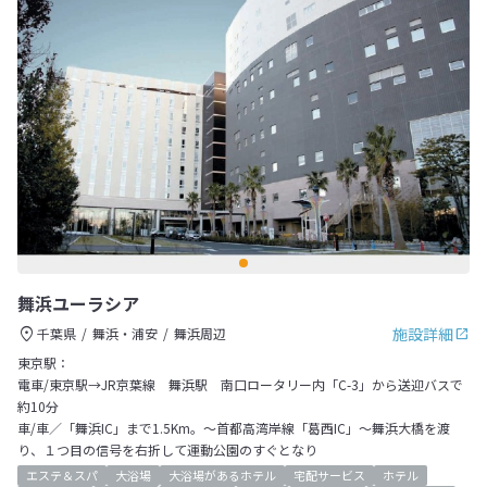
舞浜ユーラシア
施設詳細
千葉県
舞浜・浦安
舞浜周辺
東京駅：
電車/東京駅→JR京葉線 舞浜駅 南口ロータリー内「C-3」から送迎バスで
約10分
車/車／「舞浜IC」まで1.5Km。～首都高湾岸線「葛西IC」～舞浜大橋を渡
り、１つ目の信号を右折して運動公園のすぐとなり
エステ＆スパ
大浴場
大浴場があるホテル
宅配サービス
ホテル