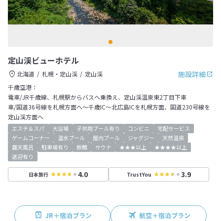
定山渓ビューホテル
施設詳細
北海道
札幌・定山渓
定山渓
千歳空港：
電車/JR千歳線、札幌駅からバスへ乗換え、定山渓温泉東2丁目下車
車/国道36号線を札幌方面へ～千歳IC～北広島ICを札幌方面、国道230号線を
定山渓方面へ
エステ＆スパ
大浴場
子供用プール有り
コンビニ
宅配サービス
ゲームコーナー
温水プール
屋内プール
ジャグジー
天然温泉
露天風呂
駐車場有り
旅館
サウナ
★★★以上
★★★★以上
送迎有り
4.0
3.9
日本旅行
TrustYou
JR＋宿泊プラン
航空＋宿泊プラン