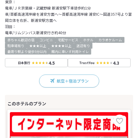
東京：
電車/ＪＲ京葉線・武蔵野線 新浦安駅下車徒歩約1分
車/首都高速湾岸線を浦安方面へ～首都高速湾岸線 浦安IC～国道357号より富
岡立体を右折、新浦安駅方面へ
羽田：
電車/リムジンバス新浦安行き約40分
赤ちゃん歓迎の宿
コンビニ
宅配サービス
ホテル
カラオケルーム
駐車場有り
★★★以上
★★★★以上
送迎有り
最寄り駅より徒歩5分以内
館内に車いす利用トイレ
4.5
4.3
日本旅行
TrustYou
航空＋宿泊プラン