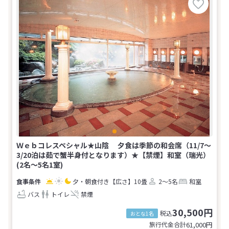
Ｗｅｂコレスペシャル★山陰 夕食は季節の和会席（11/7～
3/20泊は茹で蟹半身付となります）★【禁煙】和室（瑞光）
(2名～5名1室)
夕・朝食付き
【広さ】10畳
2～5名
和室
バス
トイレ
禁煙
30,500円
税込
おとな1名
旅行代金合計
61,000
円