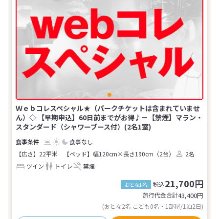
Ｗｅｂコレスペシャル★（パークチケットは含まれていませ
ん）◇ 【早期申込】60日前までがお得♪－【禁煙】マラン・
スタンダード（シャワーブース付）(2名1室)
食事なし
【広さ】22平米
【ベッド】幅120cm×長さ190cm（2台）
2名
ツイン
トイレ
禁煙
21,700円
税込
おとな1名
旅行代金合計
43,400
円
(おとな2名 こども0名・1部屋/1泊2日)