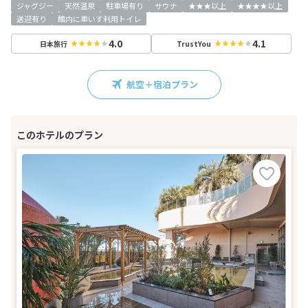
ジャグジー
天然温泉
駐車場有り
サウナ
★★★以上
★★★★以上
送迎有り
館内に車いす利用トイレ
4.0
4.1
日本旅行
TrustYou
航空＋宿泊プラン