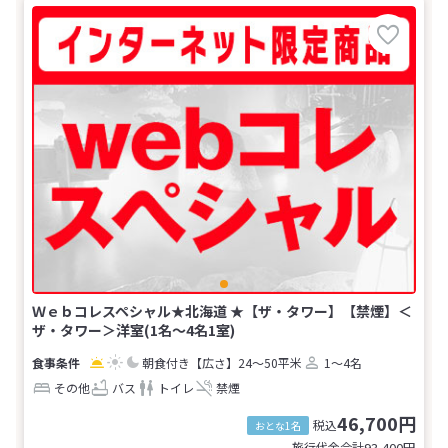
Ｗｅｂコレスペシャル★北海道 ★【ザ・タワー】【禁煙】＜
ザ・タワー＞洋室(1名～4名1室)
朝食付き
【広さ】24～50平米
1～4名
その他
バス
トイレ
禁煙
46,700円
税込
おとな1名
旅行代金合計
93,400
円