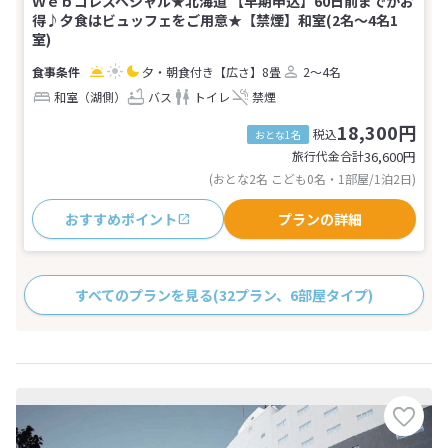
Ｗｅｂコレスペシャル★北海道 【早期申込】60日前までがお
得♪夕食はビュッフェをご用意★【禁煙】和室(2名～4名1
室)
夕・朝食付き
【広さ】8畳
2～4名
和室（湖側）
バス
トイレ
禁煙
18,300円
税込
おとな1名
旅行代金合計
36,600
円
(おとな2名 こども0名・1部屋/1泊2日)
おすすめポイント
プランの詳細
すべてのプランを見る
(32プラン、6部屋タイプ)