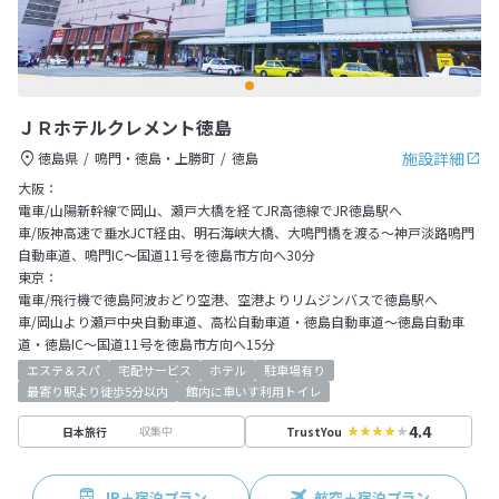
ＪＲホテルクレメント徳島
施設詳細
徳島県
鳴門・徳島・上勝町
徳島
大阪：
電車/山陽新幹線で岡山、瀬戸大橋を経てJR高徳線でJR徳島駅へ
車/阪神高速で垂水JCT経由、明石海峡大橋、大鳴門橋を渡る～神戸淡路鳴門
自動車道、鳴門IC～国道11号を徳島市方向へ30分
東京：
電車/飛行機で徳島阿波おどり空港、空港よりリムジンバスで徳島駅へ
車/岡山より瀬戸中央自動車道、高松自動車道・徳島自動車道～徳島自動車
道・徳島IC～国道11号を徳島市方向へ15分
エステ＆スパ
宅配サービス
ホテル
駐車場有り
最寄り駅より徒歩5分以内
館内に車いす利用トイレ
4.4
収集中
日本旅行
TrustYou
JR＋宿泊プラン
航空＋宿泊プラン