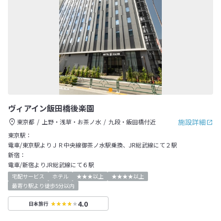
ヴィアイン飯田橋後楽園
施設詳細
東京都
上野・浅草・お茶ノ水
九段・飯田橋付近
東京駅：
電車/東京駅よりＪＲ中央線御茶ノ水駅乗換、JR総武線にて２駅
新宿：
電車/新宿よりJR総武線にて６駅
宅配サービス
ホテル
★★★以上
★★★★以上
最寄り駅より徒歩5分以内
4.0
日本旅行