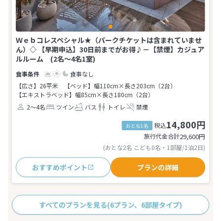
Ｗｅｂコレスペシャル★（パークチケットは含まれていませ
ん）◇ 【早期申込】30日前までがお得♪－【禁煙】カジュア
ルルーム (2名～4名1室)
食事なし
【広さ】26平米
【ベッド】幅110cm×長さ203cm（2台）
【エキストラベッド】幅85cm×長さ180cm（2台）
2～4名
ツイン
バス
トイレ
禁煙
14,800円
税込
おとな1名
旅行代金合計
29,600
円
(おとな2名 こども0名・1部屋/1泊2日)
おすすめポイント
プランの詳細
すべてのプランを見る
(6プラン、6部屋タイプ)