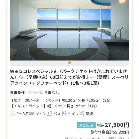
Ｗｅｂコレスペシャル★（パークチケットは含まれていませ
ん）◇ 【早期申込】60日前までがお得♪－【禁煙】スーペリ
アツイン（＋ソファーベッド）(1名～3名1室)
食事なし
【広さ】30.4平米
【ベッド】幅120cm×長さ195cm（2台）
【エキストラベッド】幅110cm×長さ195cm（1台）
1～3名
ツイン
バス
トイレ
禁煙
27,900円
税込
おとな1名
旅行代金合計
55,800
円
(おとな2名 こども0名・1部屋/1泊2日)