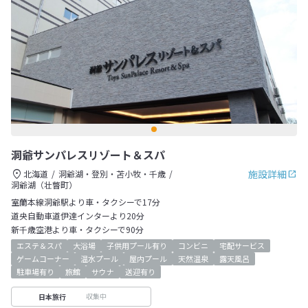
洞爺サンパレスリゾート＆スパ
施設詳細
北海道
洞爺湖・登別・苫小牧・千歳
洞爺湖（壮瞥町）
室蘭本線洞爺駅より車・タクシーで17分
道央自動車道伊達インターより20分
新千歳空港より車・タクシーで90分
エステ＆スパ
大浴場
子供用プール有り
コンビニ
宅配サービス
ゲームコーナー
温水プール
屋内プール
天然温泉
露天風呂
駐車場有り
旅館
サウナ
送迎有り
収集中
日本旅行