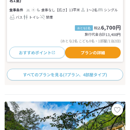
名1室)
食事なし
【広さ】13平米
1～2名
シングル
バス
トイレ
禁煙
6,700円
税込
おとな1名
旅行代金合計
13,400
円
(おとな2名 こども0名・1部屋/1泊2日)
おすすめポイント
プランの詳細
すべてのプランを見る
(7プラン、4部屋タイプ)