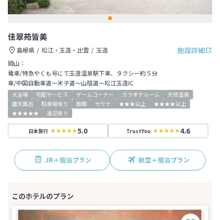
佳翠苑皆美
施設詳細
島根県
松江・玉造・出雲
玉造
岡山：
電車/特急やくも号にて玉造温泉駅下車、タクシー約５分
車/中国自動車道～米子道～山陰道～松江玉造IC
大浴場
宅配サービス
ゲームコーナー
カラオケルーム
天然温泉
露天風呂
駐車場有り
旅館
サウナ
★★★以上
★★★★以上
★★★★★
送迎有り
5.0
4.6
日本旅行
TrustYou
JR＋宿泊プラン
航空＋宿泊プラン