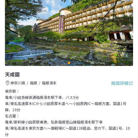
天成園
施設詳細
神奈川県
箱根
箱根湯本
東京駅：
電車/小田急線直通箱根湯本駅下車、バス5分
車/東名高速厚木ICから小田原厚木道へ～小田原西IC～箱根方面、国道1号
線、10分
名古屋：
電車/新幹線小田原駅乗換、私鉄箱根登山線箱根湯本駅下車
車/東名高速を東京方面へ～御殿場IC～国道138経由、宮の下、国道1号、10
分