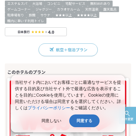
エステ＆スパ
大浴場
コンビニ
宅配サービス
無料WiFiあり
ゲームコーナー
ジャグジー
カラオケルーム
天然温泉
露天風呂
駐車場有り
旅館
サウナ
★★★以上
★★★★以上
館内に車いす利用トイレ
4.0
日本旅行
航空＋宿泊プラン
当社サイト内においてお客様ごとに最適なサービスを提
供する目的及び当社サイト外で最適な広告を表示するこ
とを目的にCookieを使用しています。Cookieの使用に
同意いただける場合は同意するを選択してください。詳
しくは
プライバシーポリシー
をご確認ください。
条件変更
同意しない
同意する