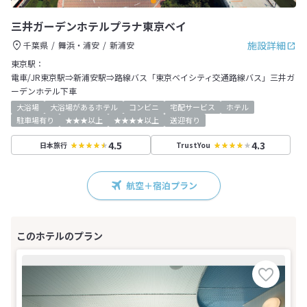
三井ガーデンホテルプラナ東京ベイ
施設詳細
千葉県
舞浜・浦安
新浦安
東京駅：
電車/JR東京駅⇒新浦安駅⇒路線バス「東京ベイシティ交通路線バス」三井ガ
ーデンホテル下車
大浴場
大浴場があるホテル
コンビニ
宅配サービス
ホテル
駐車場有り
★★★以上
★★★★以上
送迎有り
4.5
4.3
日本旅行
TrustYou
航空＋宿泊プラン