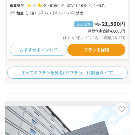
夕・朝食付き
【広さ】10畳
2～5名
和室（川沿）
バス
トイレ
禁煙
21,500円
税込
おとな1名
旅行代金合計
43,000
円
(おとな2名 こども0名・1部屋/1泊2日)
おすすめポイント
プランの詳細
すべてのプランを見る
(23プラン、11部屋タイプ)