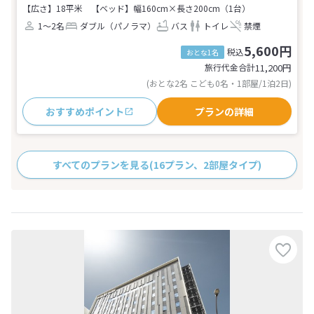
【広さ】18平米
【ベッド】幅160cm×長さ200cm（1台）
1～2名
ダブル（パノラマ）
バス
トイレ
禁煙
5,600円
税込
おとな1名
旅行代金合計
11,200
円
(おとな2名 こども0名・1部屋/1泊2日)
おすすめポイント
プランの詳細
すべてのプランを見る
(16プラン、2部屋タイプ)