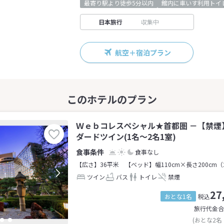
最寄り駅より徒歩5分以内
館内に車いす利用トイ
日本旅行
収集中
航空＋宿泊プラン
Ｗｅｂコレスペシャル★首都圏 －【禁煙
ダードツイン(1名～2名1室)
食事なし
【広さ】36平米
【ベッド】幅110cm×長さ200cm（
ツイン
バス
トイレ
禁煙
27
おとな1名
税込
旅行代金合
(おとな2名