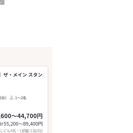
レ
】ザ・メイン スタン
2台）
1～2名
,600～44,700円
55,200〜89,400
円
計
 こども0名・1部屋/1泊2日)