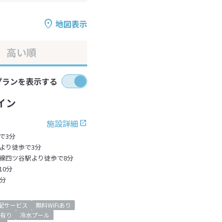
地図表示
高い順
プランを表示する
イン
施設詳細
で3分
より徒歩で3分
線四ツ谷駅より徒歩で8分
0分
分
配サービス
無料WiFiあり
有り
冷水プール