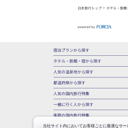
日本旅行トップ
ホテル・旅館
宿泊プランから探す
北海道
東北
青森県
岩手県
宮城
ホテル・旅館・宿
から探す
栃木県
群馬県
北陸
富山県
石川
北海道ホテル・旅館
青森県ホテ
人気の温泉地
から探す
三重県
近畿
滋賀県
京都府
大阪
山形県ホテル・旅館
福島県ホテル・旅
北海道
湯の川温泉(北海道)
定山渓温
都道府県から探す
岡山県
広島県
鳥取県
島根県
山
千葉県ホテル・旅館
茨城県ホテル・旅
川湯温泉(北海道)
層雲峡温泉(北海道)
北海道旅行・ツアー
東北
青
人気の国内旅行特集
石川県ホテル・旅館
福井県ホテル・旅
鳴子温泉(宮城)
秋保温泉(宮城)
飯坂
山形旅行・ツアー
福島旅行・ツアー
静岡県ホテル・旅館
岐阜県ホテル・旅
東京ディズニーリゾート®への旅
ユニ
一緒に行く人
から探す
鬼怒川温泉(栃木)
川治温泉(栃木)
湯
茨城旅行・ツアー
栃木旅行・ツアー
京都府ホテル・旅館
大阪府ホテル・旅
伊豆箱根
箱根湯本温泉(神奈川)
強羅
一人旅 国内版
家族・子連れ旅行 国内
季節の国内旅行特集
甲信越
山梨旅行・ツアー
新潟旅行・
徳島県ホテル・旅館
高知県ホテル・旅
堂ヶ島温泉(静岡)
甲信越
河口湖温泉(
愛知旅行・ツアー
三重旅行・ツアー
桜・お花見特集
ゴールデンウィーク（
当社サイト内においてお客様ごとに最適なサービ
広島県ホテル・旅館
鳥取県ホテル・旅