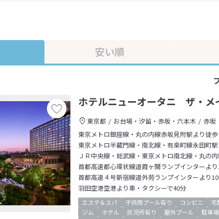
安い順
ホテルニューオータニ ザ・メ
東京都
お台場・汐留・赤坂・六本木
赤坂
東京メトロ銀座線・丸の内線赤坂見附駅より徒歩
東京メトロ半蔵門線・南北線・有楽町線永田町駅
ＪＲ中央線・総武線・東京メトロ南北線・丸の内
首都高速都心環状線道霞ヶ関ランプインターより1
首都高速４号新宿線道外苑ランプインターより10
羽田空港空港より車・タクシーで40分
エステ＆スパ
子供用プール有り
コンビニ
宅
ジム
ホテル
託児所有り
屋外プール
駐車場