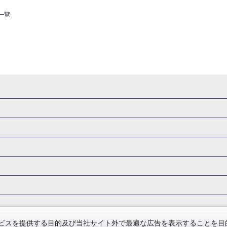
一覧
県
秋田県
山形県
福島県
関東
東京都
神奈川県
埼玉県
県
福井県
甲信越
山梨県
新潟県
長野県
東海
静岡県
ル・旅館
岩手県ホテル・旅館
宮城県ホテル・旅館
秋田県ホテル
府
兵庫県
奈良県
和歌山県
四国
徳島県
高知県
香川県
館
東京都ホテル・旅館
神奈川県ホテル・旅館
埼玉県ホテ
泉(北海道)
十勝川温泉(北海道)
阿寒湖温泉(北海道)
洞爺湖温泉(
口県
九州
福岡県
佐賀県
長崎県
熊本県
大分県
宮崎県
館
栃木県ホテル・旅館
群馬県ホテル・旅館
富山県ホテル
知床温泉(北海道)
東北
花巻温泉(岩手)
蔵王温泉(山形)
かみの
森旅行・ツアー
岩手旅行・ツアー
宮城旅行・ツアー
秋田旅行・
館
山梨県ホテル・旅館
新潟県ホテル・旅館
長野県ホテ
温泉(福島)
北陸
和倉温泉(石川)
宇奈月温泉(富山)
あわら温泉(
関東
東京旅行・ツアー
神奈川旅行・ツアー
埼玉旅行・ツアー
館
愛知県ホテル・旅館
三重県ホテル・旅館
滋賀県ホテル
バーサル・スタジオ・ジャパンへの旅
温泉旅行
日帰り旅行
西川温泉(栃木)
草津温泉(群馬)
万座温泉(群馬)
伊香保温泉(群馬)
群馬旅行・ツアー
北陸
富山旅行・ツアー
石川旅行・ツアー
館
兵庫県ホテル・旅館
奈良県ホテル・旅館
和歌山県ホテル・旅
温泉(神奈川)
湯河原温泉(神奈川)
熱海温泉(静岡)
伊東温泉(静岡)
版
カップル・夫婦旅行 国内版
女子旅 国内版
卒業旅行・学生旅行
ツアー
長野旅行・ツアー
東海
静岡旅行・ツアー
岐阜旅行・
館
香川県ホテル・旅館
愛媛県ホテル・旅館
岡山県ホテル
山梨)
富士山石和温泉(山梨)
西山温泉(山梨)
瀬波温泉(新潟)
下
関西
滋賀旅行・ツアー
京都旅行・ツアー
大阪旅行・ツアー
GW）の国内旅行
夏休み・お盆の国内旅行
7月の国内旅行
8月の
スを提供する目的及び当社サイト外で最適な広告を表示することを目的に
館
島根県ホテル・旅館
山口県ホテル・旅館
福岡県ホテル