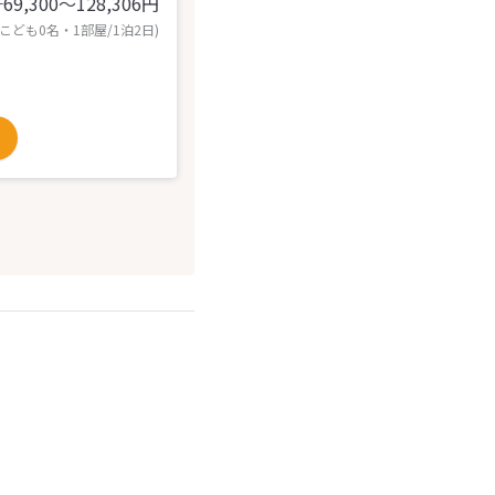
69,300〜128,306
円
計
 こども0名・1部屋/1泊2日)