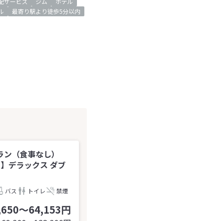
配サービス
ジム
ホテル
ル
最寄り駅より徒歩5分以内
ラン（食事なし）
】デラックス ダブ
バス
トイレ
禁煙
,650～64,153円