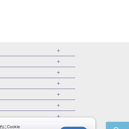
千葉県
茨城県
岐阜県
愛知県
・旅館
愛媛県
中国
ル・旅館
北海道)
鹿児島県
沖縄県
・旅館
やま温泉(山形)
ツアー
ル・旅館
福井)
関東
千葉旅行・ツアー
・旅館
四万温泉(群馬)
福井旅行・ツアー
館
熱川温泉(静岡)
 国内版
ツアー
・旅館
部温泉(山梨)
兵庫旅行・ツアー
国内旅行
Cookie
・旅館