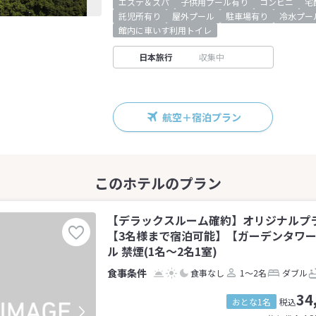
エステ＆スパ
子供用プール有り
コンビニ
宅
託児所有り
屋外プール
駐車場有り
冷水プー
館内に車いす利用トイレ
日本旅行
収集中
航空＋宿泊プラン
【デラックスルーム確約】オリジナルプ
【3名様まで宿泊可能】【ガーデンタワー
ル 禁煙(1名～2名1室)
食事なし
1～2名
ダブル
34
おとな1名
税込