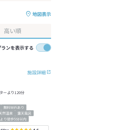
地図表示
高い順
プランを表示する
施設詳細
ーより120分
無料WiFiあり
天然温泉
露天風呂
より徒歩5分以内
stYou