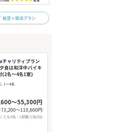
4.6
航空＋宿泊プラン
kaチャリティプラン
♪夕食は和洋中バイキ
2名～4名1室)
1～4名
,600～55,300円
73,200〜110,600
円
計
 こども0名・1部屋/1泊2日)