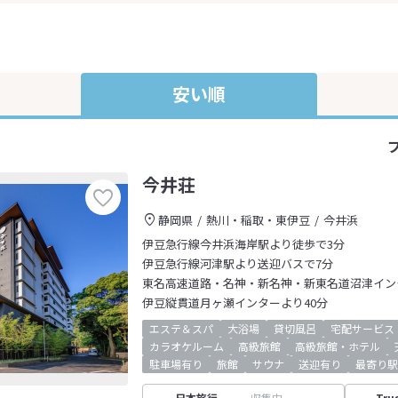
安い順
今井荘
静岡県
熱川・稲取・東伊豆
今井浜
伊豆急行線今井浜海岸駅より徒歩で3分
伊豆急行線河津駅より送迎バスで7分
東名高速道路・名神・新名神・新東名道沼津インタ
伊豆縦貫道月ヶ瀬インターより40分
エステ＆スパ
大浴場
貸切風呂
宅配サービス
カラオケルーム
高級旅館
高級旅館・ホテル
駐車場有り
旅館
サウナ
送迎有り
最寄り駅
日本旅行
収集中
Tru