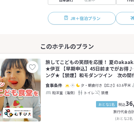
JR＋宿泊プラン
旅してこどもの笑顔を応援！ 夏のakaa
★伊豆 【早期申込】45日前までがお得
ング★【禁煙】和モダンツイン 次の間付(
夕・朝食付き
【広さ】63.6平米
和洋室（海側）
トイレ
禁煙
36
おとな1名
税込
旅行代金合
(おとな2名