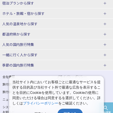
宿泊プランから探す
北海道
ホテル・旅館・宿
から探す
東北
北海道ホテル・旅館
人気の温泉地
から探す
青森県
岩手県
北海道
都道府県から探す
宮城県
秋田県
青森県ホテル・旅館
岩手県ホテル・旅館
湯の川温泉(北海道)
定山渓温泉(北海道)
人気の国内旅行特集
山形県
福島県
宮城県ホテル・旅館
秋田県ホテル・旅館
十勝川温泉(北海道)
阿寒湖温泉(北海道)
北海道旅行・ツアー
東京ディズニーリゾート®への旅
ユニバーサル・スタジオ・ジャパ
一緒に行く人
から探す
ンへの旅
関東
山形県ホテル・旅館
福島県ホテル・旅館
洞爺湖温泉(北海道)
川湯温泉(北海道)
東北
一人旅 国内版
家族・子連れ旅行 国内版
季節の国内旅行特集
温泉旅行
日帰り旅行
東京都
神奈川県
層雲峡温泉(北海道)
知床温泉(北海道)
青森旅行・ツアー
岩手旅行・ツアー
カップル・夫婦旅行 国内版
女子旅 国内版
桜・お花見特集
ゴールデンウィーク（GW）の国内
会社情報
プライバシーポリシー
旅行
当社サイト内においてお客様ごとに最適なサービスを提
埼玉県
千葉県
東京都ホテル・旅館
神奈川県ホテル・旅館
東北
旅行業登録票・約款
規約集
宮城旅行・ツアー
秋田旅行・ツアー
卒業旅行・学生旅行 国内版
供する目的及び当社サイト外で最適な広告を表示するこ
夏休み・お盆の国内旅行
7月の国内旅行
旅行条件書
商標について
とを目的にCookieを使用しています。Cookieの使用に
茨城県
栃木県
埼玉県ホテル・旅館
千葉県ホテル・旅館
花巻温泉(岩手)
蔵王温泉(山形)
山形旅行・ツアー
福島旅行・ツアー
同意いただける場合は同意するを選択してください。詳
ニュースリリース
採用情報
8月の国内旅行
9月の国内旅行
しくは
プライバシーポリシー
をご確認ください。
群馬県
茨城県ホテル・旅館
栃木県ホテル・旅館
かみのやま温泉(山形)
鳴子温泉(宮城)
関東
システムメンテナンスの
サイトマップ
10月の国内旅行
11月の国内旅行
お知らせ
条件変更