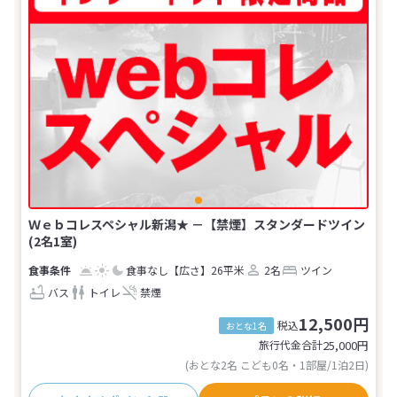
Ｗｅｂコレスペシャル新潟★ －【禁煙】スタンダードツイン
(2名1室)
食事なし
【広さ】26平米
2名
ツイン
バス
トイレ
禁煙
12,500円
税込
おとな1名
旅行代金合計
25,000
円
(おとな2名 こども0名・1部屋/1泊2日)