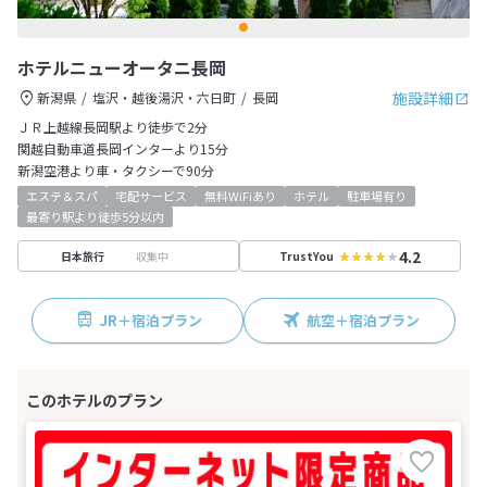
ホテルニューオータニ長岡
施設詳細
新潟県
塩沢・越後湯沢・六日町
長岡
ＪＲ上越線長岡駅より徒歩で2分
関越自動車道長岡インターより15分
新潟空港より車・タクシーで90分
エステ＆スパ
宅配サービス
無料WiFiあり
ホテル
駐車場有り
最寄り駅より徒歩5分以内
4.2
収集中
日本旅行
TrustYou
JR＋宿泊プラン
航空＋宿泊プラン