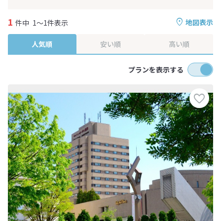
1
地図表示
件中
1～1件表示
人気順
安い順
高い順
プランを表示する