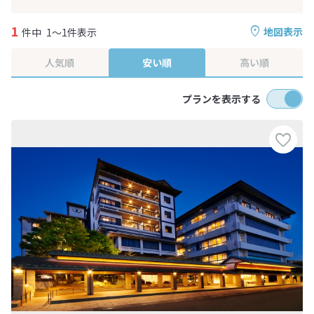
1
地図表示
件中
1～1件表示
人気順
安い順
高い順
プランを表示する