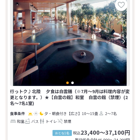
行っトク♪北陸 夕食は白雲膳（※7月～9月は料理内容が変
更となります。）★【白雲の館】和室 白雲の館（禁煙）(2
名～7名1室)
夕・朝食付き
【広さ】10～15畳
2～7名
和室
バス
トイレ
禁煙
23,400～37,100円
税込
おとな1名
旅行代金合計
46,800〜74,200
円