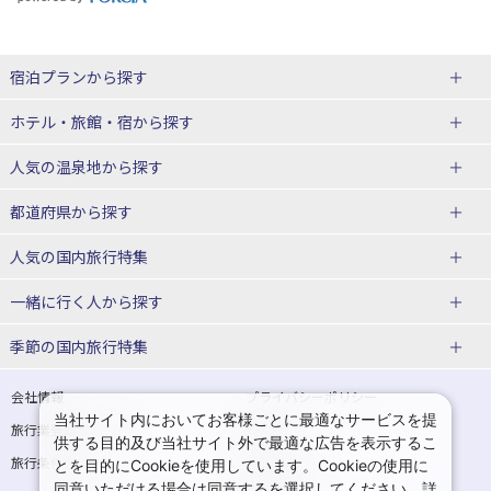
宿泊プランから探す
北海道
ホテル・旅館・宿
から探す
東北
北海道ホテル・旅館
人気の温泉地
から探す
青森県
岩手県
北海道
都道府県から探す
宮城県
秋田県
青森県ホテル・旅館
岩手県ホテル・旅館
湯の川温泉(北海道)
定山渓温泉(北海道)
人気の国内旅行特集
山形県
福島県
宮城県ホテル・旅館
秋田県ホテル・旅館
十勝川温泉(北海道)
阿寒湖温泉(北海道)
北海道旅行・ツアー
東京ディズニーリゾート®への旅
ユニバーサル・スタジオ・ジャパ
一緒に行く人
から探す
ンへの旅
関東
山形県ホテル・旅館
福島県ホテル・旅館
洞爺湖温泉(北海道)
川湯温泉(北海道)
東北
一人旅 国内版
家族・子連れ旅行 国内版
季節の国内旅行特集
温泉旅行
日帰り旅行
東京都
神奈川県
層雲峡温泉(北海道)
知床温泉(北海道)
青森旅行・ツアー
岩手旅行・ツアー
カップル・夫婦旅行 国内版
女子旅 国内版
桜・お花見特集
ゴールデンウィーク（GW）の国内
会社情報
プライバシーポリシー
旅行
当社サイト内においてお客様ごとに最適なサービスを提
埼玉県
千葉県
東京都ホテル・旅館
神奈川県ホテル・旅館
東北
旅行業登録票・約款
規約集
宮城旅行・ツアー
秋田旅行・ツアー
卒業旅行・学生旅行 国内版
供する目的及び当社サイト外で最適な広告を表示するこ
夏休み・お盆の国内旅行
7月の国内旅行
旅行条件書
商標について
とを目的にCookieを使用しています。Cookieの使用に
茨城県
栃木県
埼玉県ホテル・旅館
千葉県ホテル・旅館
花巻温泉(岩手)
蔵王温泉(山形)
山形旅行・ツアー
福島旅行・ツアー
同意いただける場合は同意するを選択してください。詳