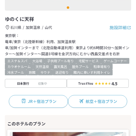
ゆのくに天祥
施設詳細
石川県
加賀温泉
山代
東京駅：
電車/東京（北陸新幹線）利用、加賀温泉駅
車/加賀インターまで（北陸自動車道利用）東京より約6時間30分～加賀イン
ター～加賀インター～国道8号線を金沢方向にむかい西島交差点を右折
エステ＆スパ
大浴場
子供用プール有り
宅配サービス
ゲームコーナー
カラオケルーム
天然温泉
露天風呂
屋外プール
駐車場有り
冷水プール
旅館
サウナ
送迎有り
館内に車いす利用トイレ
4.5
収集中
日本旅行
TrustYou
JR＋宿泊プラン
航空＋宿泊プラン