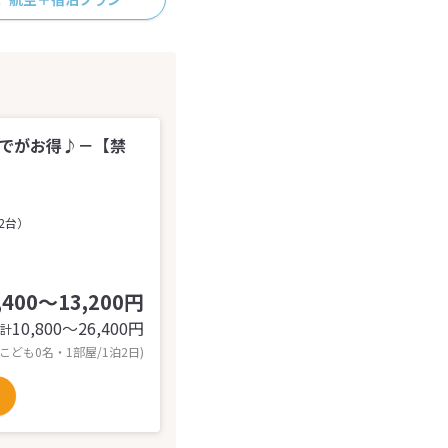
までがお得♪－【禁
2台）
,400～13,200円
10,800〜26,400
円
計
 こども0名・1部屋/1泊2日)