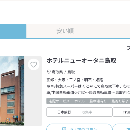
安い順
ホテルニューオータニ鳥取
鳥取県
鳥取
京都・大阪・三ノ宮・明石・姫路：
電車/特急スーパーはくと号にて鳥取駅下車、徒
車/中国自動車道佐用IC～鳥取自動車道～鳥取西I
宅配サービス
ホテル
駐車場有り
最寄り駅よ
日本旅行
収集中
Tru
JR＋宿泊プラン