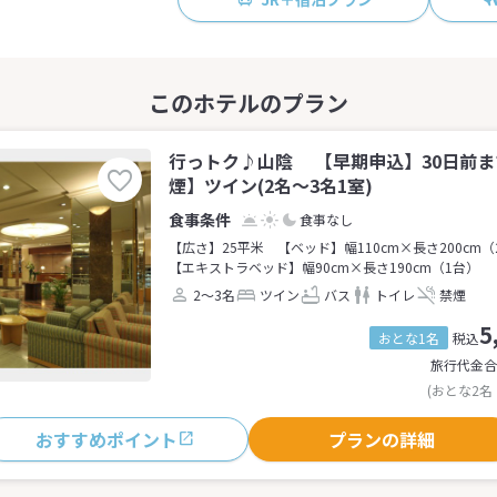
行っトク♪山陰 【早期申込】30日前
煙】ツイン(2名～3名1室)
食事なし
【広さ】25平米
【ベッド】幅110cm×長さ200cm（
【エキストラベッド】幅90cm×長さ190cm（1台）
2～3名
ツイン
バス
トイレ
禁煙
5
おとな1名
税込
旅行代金合
(おとな2名
おすすめポイント
プランの詳細