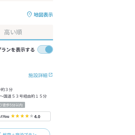
地図表示
高い順
プランを表示する
施設詳細
歩約３分
C～国道５３号経由約１５分
り徒歩5分以内
4.0
stYou
航空＋宿泊プラン