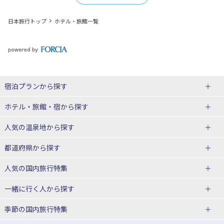
日本旅行トップ
ホテル・旅館一覧
宿泊プランから探す
北海道
ホテル・旅館・宿
から探す
東北
北海道ホテル・旅館
人気の温泉地
から探す
青森県
岩手県
北海道
都道府県から探す
宮城県
秋田県
青森県ホテル・旅館
岩手県ホテル・旅館
湯の川温泉(北海道)
定山渓温泉(北海道)
人気の国内旅行特集
山形県
福島県
宮城県ホテル・旅館
秋田県ホテル・旅館
十勝川温泉(北海道)
阿寒湖温泉(北海道)
北海道旅行・ツアー
東京ディズニーリゾート®への旅
ユニバーサル・スタジオ・ジャパ
一緒に行く人
から探す
ンへの旅
関東
山形県ホテル・旅館
福島県ホテル・旅館
洞爺湖温泉(北海道)
川湯温泉(北海道)
東北
一人旅 国内版
家族・子連れ旅行 国内版
季節の国内旅行特集
温泉旅行
日帰り旅行