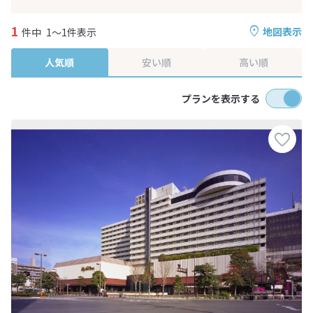
1
地図表示
件中
1～1件表示
人気順
安い順
高い順
プランを表示する