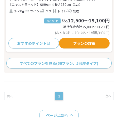
【エキストラベッド】幅90cm×長さ180cm（1台）
2～3名
ツイン
バス
トイレ
禁煙
12,500～19,100円
税込
おとな1名
旅行代金合計
25,000〜38,200
円
(おとな2名 こども0名・1部屋/1泊2日)
おすすめポイント
プランの詳細
すべてのプランを見る
(50プラン、5部屋タイプ)
1
ページ上部へ