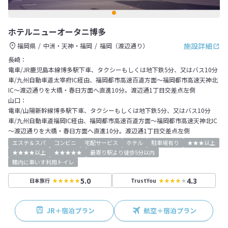
ホテルニューオータニ博多
施設詳細
福岡県
中洲・天神・福岡
福岡（渡辺通り）
長崎：
電車/JR鹿児島本線博多駅下車、タクシーもしくは地下鉄5分、又はバス10分
車/九州自動車道太宰府IC経由、福岡都市高速百道方面～福岡都市高速天神北
IC～渡辺通りを大橋・春日方面へ直進10分。渡辺通1丁目交差点左側
山口：
電車/山陽新幹線博多駅下車、タクシーもしくは地下鉄5分、又はバス10分
車/九州自動車道福岡IC経由、福岡都市高速百道方面～福岡都市高速天神北IC
～渡辺通りを大橋・春日方面へ直進10分。渡辺通1丁目交差点左側
エステ＆スパ
コンビニ
宅配サービス
ホテル
駐車場有り
★★★以上
★★★★以上
★★★★★
最寄り駅より徒歩5分以内
館内に車いす利用トイレ
5.0
4.3
日本旅行
TrustYou
JR＋宿泊プラン
航空＋宿泊プラン