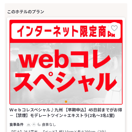
Ｗｅｂコレスペシャル♪九州 【早期申込】45日前までがお得
－【禁煙】モデレートツイン＋エキストラ(2名～3名1室)
食事なし
【広さ】26.5平米
【ベッド】幅110cm×長さ200cm（2台）