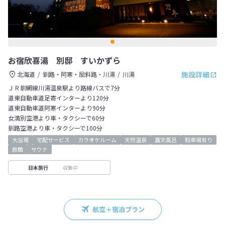
お宿欣喜湯 別邸 すいかずら
施設詳細
北海道
釧路・阿寒・屈斜路・川湯
川湯
ＪＲ釧網線川湯温泉駅より路線バスで7分
道東自動車道足寄インターより120分
道東自動車道阿寒インターより90分
女満別空港より車・タクシーで60分
釧路空港より車・タクシーで100分
大浴場
宅配サービス
カラオケルーム
天然温泉
露天風呂
駐車場有り
旅館
サウナ
収集中
日本旅行
航空＋宿泊プラン