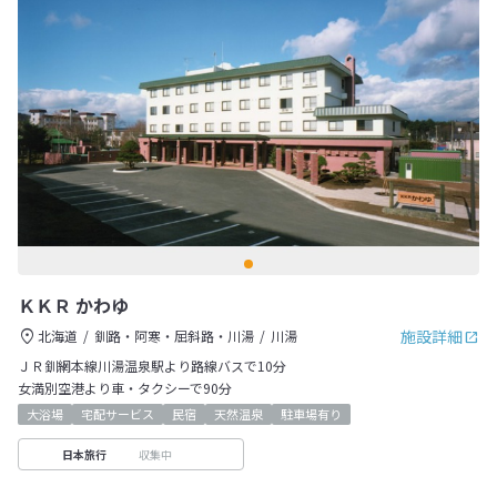
ＫＫＲ かわゆ
施設詳細
北海道
釧路・阿寒・屈斜路・川湯
川湯
ＪＲ釧網本線川湯温泉駅より路線バスで10分
女満別空港より車・タクシーで90分
大浴場
宅配サービス
民宿
天然温泉
駐車場有り
収集中
日本旅行