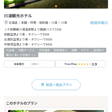
川湯観光ホテル
施設詳細
北海道
釧路・阿寒・屈斜路・川湯
川湯
ＪＲ釧網線川湯温泉駅より路線バスで10分
釧路空港より車・タクシーで90分
女満別空港より車・タクシーで60分
中標津空港より車・タクシーで60分
大浴場
宅配サービス
天然温泉
駐車場有り
旅館
サウナ
送迎有り
館内に車いす利用トイレ
3.9
収集中
日本旅行
TrustYou
航空＋宿泊プラン