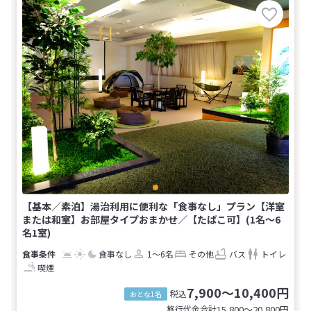
【基本／素泊】湯治利用に便利な「食事なし」プラン【洋室
または和室】お部屋タイプおまかせ／【たばこ可】(1名～6
名1室)
食事なし
1～6名
その他
バス
トイレ
喫煙
7,900～10,400円
税込
おとな1名
旅行代金合計
15,800〜20,800
円