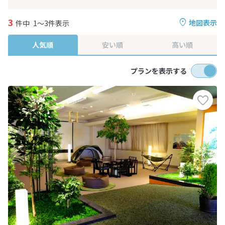
3
地図表示
件中
1～3件表示
人気順
安い順
高い順
プランを表示する