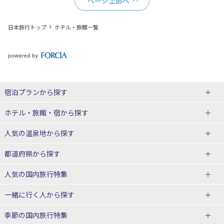
ページ上部へ
日本旅行トップ
ホテル・旅館一覧
宿泊プランから探す
北海道
ホテル・旅館・宿
から探す
東北
北海道ホテル・旅館
人気の温泉地
から探す
青森県
岩手県
北海道
都道府県から探す
宮城県
秋田県
青森県ホテル・旅館
岩手県ホテル・旅館
湯の川温泉(北海道)
定山渓温泉(北海道)
人気の国内旅行特集
山形県
福島県
宮城県ホテル・旅館
秋田県ホテル・旅館
十勝川温泉(北海道)
阿寒湖温泉(北海道)
北海道旅行・ツアー
東京ディズニーリゾート®への旅
ユニバーサル・スタジオ・ジャパ
一緒に行く人
から探す
ンへの旅
関東
山形県ホテル・旅館
福島県ホテル・旅館
洞爺湖温泉(北海道)
川湯温泉(北海道)
東北
一人旅 国内版
家族・子連れ旅行 国内版
季節の国内旅行特集