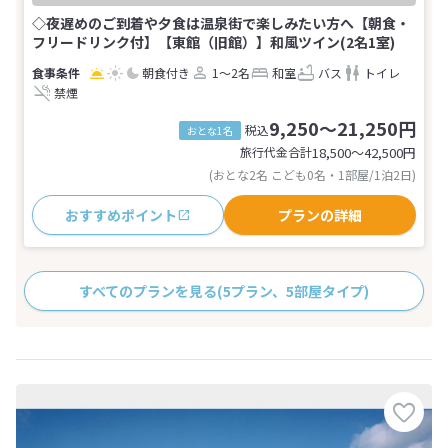
◇夜遅めのご到着や夕食は温泉街で楽しみたい方へ【朝食・
フリードリンク付】【東館（旧館）】和風ツイン(2名1室)
朝食付き
1～2名
和室
バス
トイレ
禁煙
9,250～21,250円
税込
おとな1名
旅行代金合計
18,500〜42,500
円
(おとな2名 こども0名・1部屋/1泊2日)
おすすめポイント
プランの詳細
すべてのプランを見る
(5プラン、5部屋タイプ)