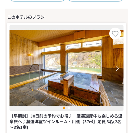
【早期割】30日前の予約でお得♪ 厳選道産牛も楽しめる温
泉旅へ♪禁煙洋室ツインルーム・川側【37㎡】定員 3名(2名
～3名1室)