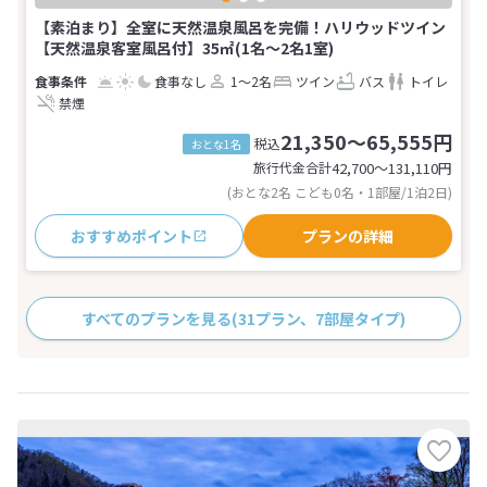
【素泊まり】全室に天然温泉風呂を完備！ハリウッドツイン
【天然温泉客室風呂付】35㎡(1名～2名1室)
食事なし
1～2名
ツイン
バス
トイレ
禁煙
21,350～65,555円
税込
おとな1名
旅行代金合計
42,700〜131,110
円
(おとな2名 こども0名・1部屋/1泊2日)
おすすめポイント
プランの詳細
すべてのプランを見る
(31プラン、7部屋タイプ)