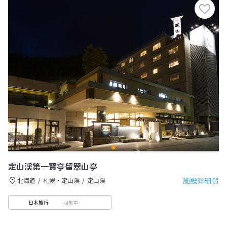
定山渓第一寶亭留翠山亭
施設詳細
北海道
札幌・定山渓
定山渓
収集中
日本旅行