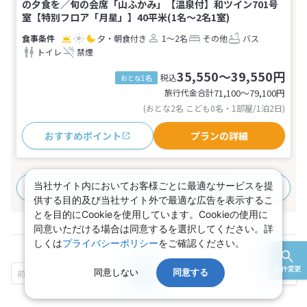
の夕食を／旬の会席「山ふかみ」【温泉付】和ツイン701号
室【特別フロア「月星」】40平米(1名～2名1室)
夕・朝食付き
1～2名
その他
バス
トイレ
禁煙
35,550～39,550円
税込
おとな1名
旅行代金合計
71,100〜79,100
円
(おとな2名 こども0名・1部屋/1泊2日)
おすすめポイント
プランの詳細
当社サイト内においてお客様ごとに最適なサービスを提
すべてのプランを見る
(1プラン、7部屋タイプ)
供する目的及び当社サイト外で最適な広告を表示するこ
とを目的にCookieを使用しています。Cookieの使用に
同意いただける場合は同意するを選択してください。詳
しくは
プライバシーポリシー
をご確認ください。
条件変更
同意しない
1
2
同意する