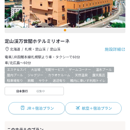
定山渓万世閣ホテルミリオーネ
施設詳細
北海道
札幌・定山渓
定山渓
電車/JR函館本線札幌駅より車・タクシーで60分
車/北広島～60分
エステ＆スパ
大浴場
宅配サービス
ゲームコーナー
温水プール
屋内プール
ジャグジー
カラオケルーム
天然温泉
露天風呂
駐車場有り
旅館
サウナ
送迎有り
館内に車いす利用トイレ
収集中
日本旅行
JR＋宿泊プラン
航空＋宿泊プラン