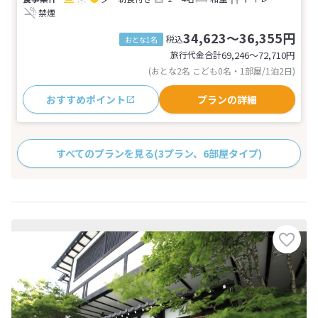
禁煙
34,623～36,355円
税込
おとな1名
旅行代金合計
69,246〜72,710
円
(おとな2名 こども0名・1部屋/1泊2日)
おすすめポイント
プランの詳細
すべてのプランを見る
(3プラン、6部屋タイプ)