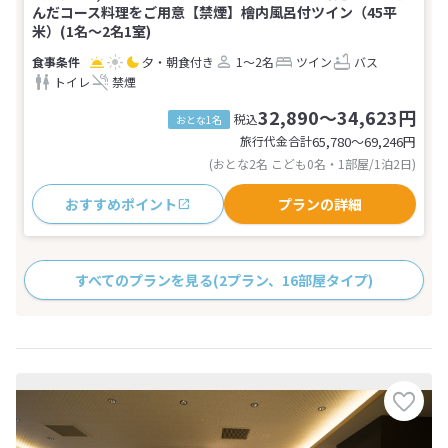
んだコース料理をご用意【禁煙】檜内風呂付ツイン（45平
米）(1名～2名1室)
夕・朝食付き
1～2名
ツイン
バス
トイレ
禁煙
32,890～34,623円
税込
おとな1名
旅行代金合計
65,780〜69,246
円
(おとな2名 こども0名・1部屋/1泊2日)
おすすめポイント
プランの詳細
すべてのプランを見る
(2プラン、16部屋タイプ)