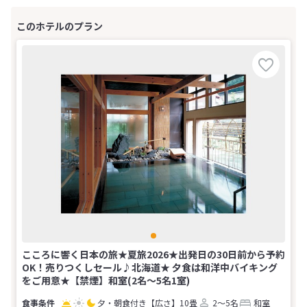
こころに響く日本の旅★夏旅2026★出発日の30日前から予約
OK！売りつくしセール♪北海道★ 夕食は和洋中バイキング
をご用意★【禁煙】和室(2名～5名1室)
夕・朝食付き
【広さ】10畳
2～5名
和室