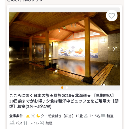
こころに響く日本の旅★夏旅2026★北海道★ 【早期申込】
30日前までがお得♪夕食は和洋中ビュッフェをご用意★【禁
煙】和室(2名～5名1室)
夕・朝食付き
【広さ】10畳
2～5名
和室
バス
トイレ
禁煙