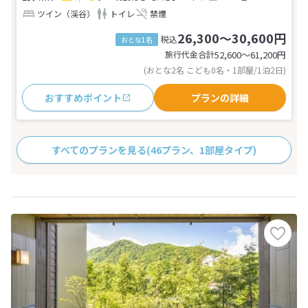
ツイン（渓谷）
トイレ
禁煙
26,300～30,600円
税込
おとな1名
旅行代金合計
52,600〜61,200
円
(おとな2名 こども0名・1部屋/1泊2日)
おすすめポイント
プランの詳細
すべてのプランを見る
(46プラン、1部屋タイプ)