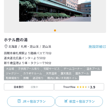
ホテル鹿の湯
施設詳細
北海道
札幌・定山渓
定山渓
函館本線札幌駅より路線バスで70分
道央道北広島インターより50分
新千歳空港より車・タクシーで90分
大浴場
子供用プール有り
宅配サービス
ゲームコーナー
温水プール
ジャグジー
カラオケルーム
天然温泉
露天風呂
屋外プール
駐車場有り
旅館
送迎有り
館内に車いす利用トイレ
3.9
収集中
日本旅行
TrustYou
JR＋宿泊プラン
航空＋宿泊プラン