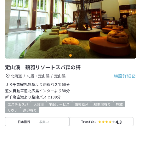
定山渓 鶴雅リゾートスパ森の謌
施設詳細
北海道
札幌・定山渓
定山渓
ＪＲ千歳線札幌駅より路線バスで60分
道央自動車道北広島インターより80分
新千歳空港より路線バスで100分
エステ＆スパ
大浴場
宅配サービス
露天風呂
駐車場有り
旅館
サウナ
送迎有り
4.3
収集中
日本旅行
TrustYou