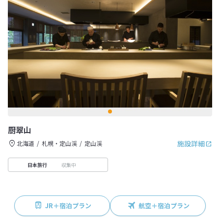
厨翠山
施設詳細
北海道
札幌・定山渓
定山渓
収集中
日本旅行
JR＋宿泊プラン
航空＋宿泊プラン