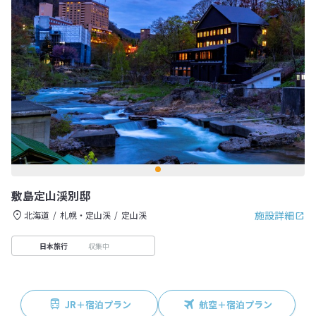
敷島定山渓別邸
施設詳細
北海道
札幌・定山渓
定山渓
収集中
日本旅行
JR＋宿泊プラン
航空＋宿泊プラン