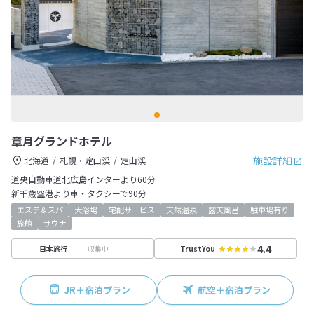
章月グランドホテル
施設詳細
北海道
札幌・定山渓
定山渓
道央自動車道北広島インターより60分
新千歳空港より車・タクシーで90分
エステ＆スパ
大浴場
宅配サービス
天然温泉
露天風呂
駐車場有り
旅館
サウナ
4.4
収集中
日本旅行
TrustYou
JR＋宿泊プラン
航空＋宿泊プラン