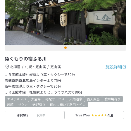
ぬくもりの宿ふる川
施設詳細
北海道
札幌・定山渓
定山渓
ＪＲ函館本線札幌駅より車・タクシーで50分
高速道路道北広島インターより75分
新千歳空港より車・タクシーで90分
ＪＲ函館本線 札幌駅よりじょうてつバスで80分
エステ＆スパ
大浴場
宅配サービス
天然温泉
露天風呂
駐車場有り
旅館
サウナ
送迎有り
館内に車いす利用トイレ
4.6
収集中
日本旅行
TrustYou