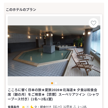
こころに響く日本の旅★夏旅2026★北海道★ 夕食は和食会
席（銀の月）をご用意★【禁煙】スーペリアツイン（シャワ
ーブース付き）(1名～2名1室)
夕・朝食付き
【広さ】32平米
1～2名