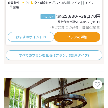
夕・朝食付き
2～3名
ツイン
トイレ
禁煙
25,630～38,170円
税込
おとな1名
旅行代金合計
51,260〜76,340
円
(おとな2名 こども0名・1部屋/1泊2日)
おすすめポイント
プランの詳細
すべてのプランを見る
(3プラン、3部屋タイプ)