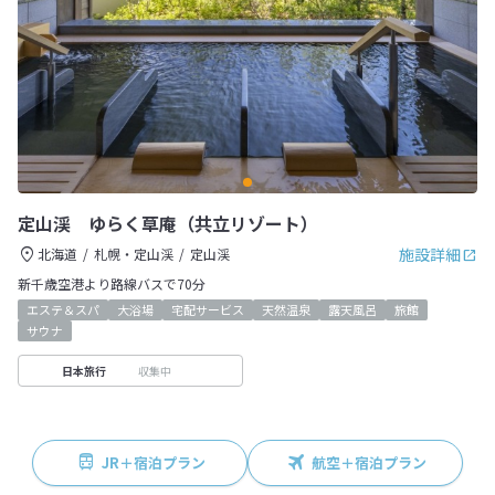
定山渓 ゆらく草庵（共立リゾート）
施設詳細
北海道
札幌・定山渓
定山渓
新千歳空港より路線バスで70分
エステ＆スパ
大浴場
宅配サービス
天然温泉
露天風呂
旅館
サウナ
収集中
日本旅行
JR＋宿泊プラン
航空＋宿泊プラン