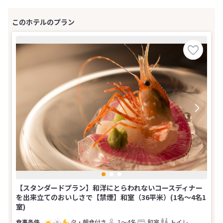
【スタンダードプラン】和洋にとらわれないコースディナー
を出来立てのおいしさで【禁煙】和室（36平米）(1名～4名1
室)
夕・朝食付き
1～4名
和室
トイレ