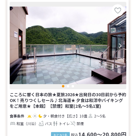
こころに響く日本の旅★夏旅2026★出発日の30日前から予約
OK！売りつくしセール♪北海道★ 夕食は和洋中バイキング
をご用意★【本館】【禁煙】和室(2名～5名1室)
夕・朝食付き
【広さ】10畳
2～5名
和室（川沿）
バス
トイレ
禁煙
14,600～20,800円
税込
おとな1名