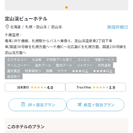
定山渓ビューホテル
施設詳細
北海道
札幌・定山渓
定山渓
千歳空港：
電車/JR千歳線、札幌駅からバスへ乗換え、定山渓温泉東2丁目下車
車/国道36号線を札幌方面へ～千歳IC～北広島ICを札幌方面、国道230号線を
定山渓方面へ
エステ＆スパ
大浴場
子供用プール有り
コンビニ
宅配サービス
ゲームコーナー
温水プール
屋内プール
ジャグジー
天然温泉
露天風呂
駐車場有り
旅館
サウナ
★★★以上
★★★★以上
送迎有り
4.0
3.9
日本旅行
TrustYou
JR＋宿泊プラン
航空＋宿泊プラン