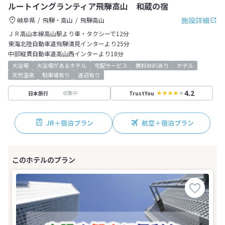
ルートイングランティア飛騨高山 和蔵の宿
施設詳細
岐阜県
飛騨・高山
飛騨高山
ＪＲ高山本線高山駅より車・タクシーで12分
東海北陸自動車道飛騨清見インターより25分
中部縦貫自動車道高山西インターより18分
大浴場
大浴場があるホテル
宅配サービス
無料WiFiあり
ホテル
天然温泉
駐車場有り
送迎有り
4.2
収集中
日本旅行
TrustYou
JR＋宿泊プラン
航空＋宿泊プラン