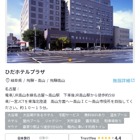
ひだホテルプラザ
施設詳細
岐阜県
飛騨・高山
飛騨高山
名古屋：
電車/JR高山本線名古屋～高山駅 下車後JR高山駅から徒歩約5分
車/一宮JCTを東海北陸道 高山方面へ～高山ＩＣ～高山市役所を目指してく
ださい。約１０～１５分。
大浴場
大浴場があるホテル
宅配サービス
無料WiFiあり
温水プール
ホテル
屋内プール
ジャグジー
天然温泉
露天風呂
駐車場有り
サウナ
最寄り駅より徒歩5分以内
館内に車いす利用トイレ
4.4
収集中
日本旅行
TrustYou