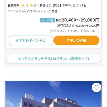
夕・朝食付き
【広さ】25平米
1～2名
ツイン
バス
トイレ
禁煙
20,400～29,000円
税込
おとな1名
旅行代金合計
40,800〜58,000
円
(おとな2名 こども0名・1部屋/1泊2日)
おすすめポイント
プランの詳細
すべてのプランを見る
(45プラン、8部屋タイプ)