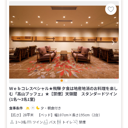
Ｗｅｂコレスペシャル★飛騨 夕食は地産地消のお料理を楽し
む「高山ブッフェ」★【禁煙】天領閣 スタンダードツイン
(1名～3名1室)
夕・朝食付き
【広さ】28平米
【ベッド】幅107cm×長さ195cm（2台）
1～3名
ツイン
バス
トイレ
禁煙