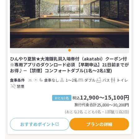
ひんやり夏旅★大滝鍾乳洞入場券付（akatabi）クーポン付
※専用アプリのダウンロード必須 【早期申込】21日前までが
お得♪－【禁煙】コンフォートダブル(1名～2名1室)
食事なし
1～2名
ダブル
バス
トイレ
禁煙
12,900～15,100円
税込
おとな1名
旅行代金合計
25,800〜30,200
円
(おとな2名 こども0名・1部屋/1泊2日)
おすすめポイント
プランの詳細