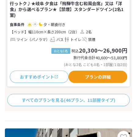
行っトク♪★岐阜 夕食は「飛騨牛含む和風会席」又は「洋
食」から選べるプラン★【禁煙】スタンダードツイン(2名1
室)
夕・朝食付き
【ベッド】幅110cm×長さ200cm（2台）
2名
ツイン（パノラマ）
バス
トイレ
禁煙
20,300～26,900円
税込
おとな1名
旅行代金合計
40,600〜53,800
円
(おとな2名 こども0名・1部屋/1泊2日)
おすすめポイント
プランの詳細
すべてのプランを見る
(46プラン、11部屋タイプ)