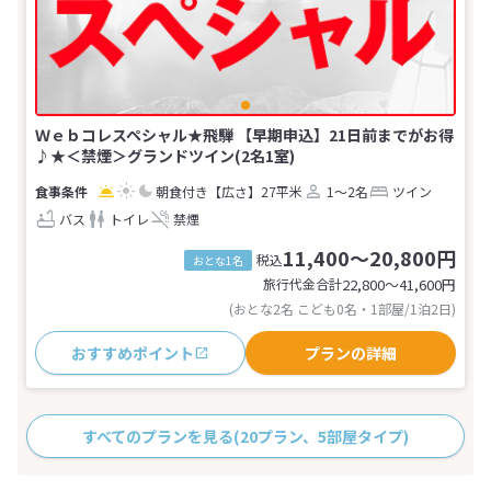
Ｗｅｂコレスペシャル★飛騨 【早期申込】21日前までがお得
♪★＜禁煙＞グランドツイン(2名1室)
朝食付き
【広さ】27平米
1～2名
ツイン
バス
トイレ
禁煙
11,400～20,800円
税込
おとな1名
旅行代金合計
22,800〜41,600
円
(おとな2名 こども0名・1部屋/1泊2日)
おすすめポイント
プランの詳細
すべてのプランを見る
(20プラン、5部屋タイプ)