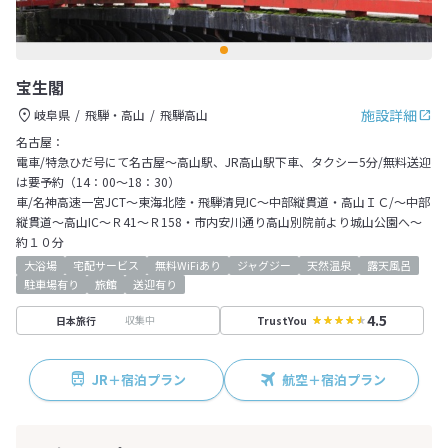
宝生閣
施設詳細
岐阜県
飛騨・高山
飛騨高山
名古屋：
電車/特急ひだ号にて名古屋～高山駅、JR高山駅下車、タクシー5分/無料送迎
は要予約（14：00～18：30）
車/名神高速一宮JCT～東海北陸・飛騨清見IC～中部縦貫道・高山ＩＣ/～中部
縦貫道～高山IC～Ｒ41～Ｒ158・市内安川通り高山別院前より城山公園へ～
約１０分
大浴場
宅配サービス
無料WiFiあり
ジャグジー
天然温泉
露天風呂
駐車場有り
旅館
送迎有り
4.5
収集中
日本旅行
TrustYou
JR＋宿泊プラン
航空＋宿泊プラン