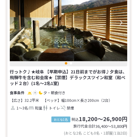
行っトク♪★岐阜 【早期申込】21日前までがお得♪夕食は、
飛騨牛を含む和会席★【禁煙】デラックスツイン和室（和ベ
ッド２台）(1名～2名1室)
夕・朝食付き
【広さ】32.2平米
【ベッド】幅100cm×長さ200cm（2台）
1～3名
和室
トイレ
禁煙
18,200～26,900円
税込
おとな1名
旅行代金合計
36,400〜53,800
円
(おとな2名 こども0名・1部屋/1泊2日)