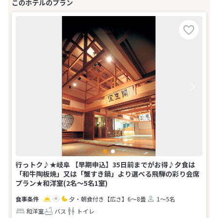
行っトク♪★岐阜 【早期申込】35日前までがお得♪夕食は
「和牛陶板焼」又は「蟹すき鍋」より選べる飛騨の彩り会席
プラン★和洋室(2名～5名1室)
夕・朝食付き
【広さ】6～8畳
1～5名
和洋室
バス
トイレ