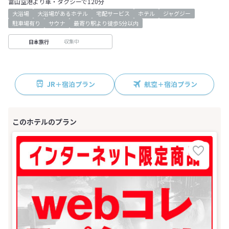
富山空港より車・タクシーで120分
大浴場
大浴場があるホテル
宅配サービス
ホテル
ジャグジー
駐車場有り
サウナ
最寄り駅より徒歩5分以内
収集中
日本旅行
JR＋宿泊プラン
航空＋宿泊プラン