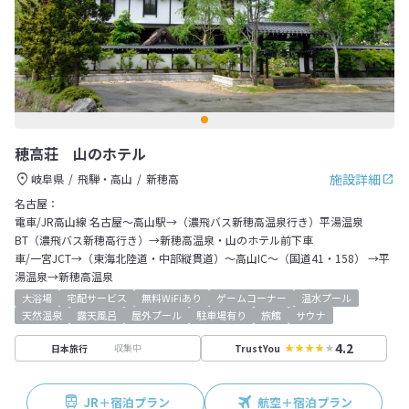
穂高荘 山のホテル
施設詳細
岐阜県
飛騨・高山
新穂高
名古屋：
電車/JR高山線 名古屋～高山駅→（濃飛バス新穂高温泉行き）平湯温泉
BT（濃飛バス新穂高行き）→新穂高温泉・山のホテル前下車
車/一宮JCT→（東海北陸道・中部縦貫道）～高山IC～（国道41・158） →平
湯温泉→新穂高温泉
大浴場
宅配サービス
無料WiFiあり
ゲームコーナー
温水プール
天然温泉
露天風呂
屋外プール
駐車場有り
旅館
サウナ
4.2
収集中
日本旅行
TrustYou
JR＋宿泊プラン
航空＋宿泊プラン