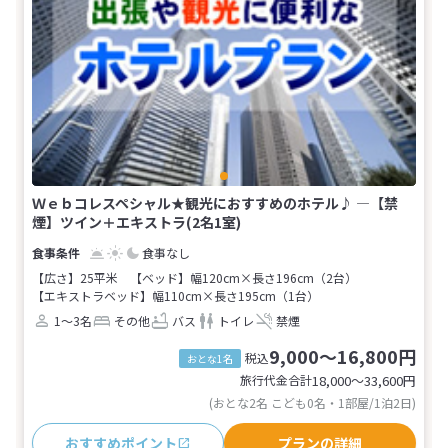
Ｗｅｂコレスペシャル★観光におすすめのホテル♪ ―【禁
煙】ツイン＋エキストラ(2名1室)
食事なし
【広さ】25平米
【ベッド】幅120cm×長さ196cm（2台）
【エキストラベッド】幅110cm×長さ195cm（1台）
1～3名
その他
バス
トイレ
禁煙
9,000～16,800円
税込
おとな1名
旅行代金合計
18,000〜33,600
円
(おとな2名 こども0名・1部屋/1泊2日)
おすすめポイント
プランの詳細