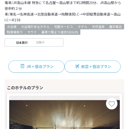
電車/JR高山本線 特急にて名古屋～高山駅まで約2時間20分、JR高山駅から
徒歩約２分
車/東名→名神高速→北陸自動車道→飛騨清見I.C→中部縦貫自動車道～高山
I.C～R158
大浴場
大浴場があるホテル
宅配サービス
ホテル
天然温泉
露天風呂
駐車場有り
サウナ
最寄り駅より徒歩5分以内
収集中
日本旅行
JR＋宿泊プラン
航空＋宿泊プラン