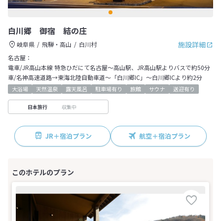
白川郷 御宿 結の庄
施設詳細
岐阜県
飛騨・高山
白川村
名古屋：
電車/JR高山本線 特急ひだにて名古屋～高山駅、JR高山駅よりバスで約50分
車/名神高速道路→東海北陸自動車道～「白川郷IC」～白川郷ICより約2分
大浴場
天然温泉
露天風呂
駐車場有り
旅館
サウナ
送迎有り
収集中
日本旅行
JR＋宿泊プラン
航空＋宿泊プラン