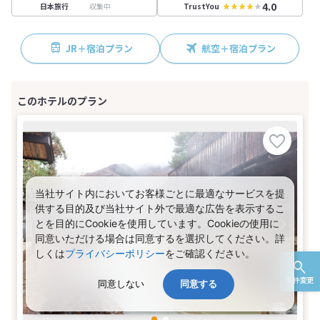
4.0
収集中
日本旅行
TrustYou
JR＋宿泊プラン
航空＋宿泊プラン
当社サイト内においてお客様ごとに最適なサービスを提
供する目的及び当社サイト外で最適な広告を表示するこ
とを目的にCookieを使用しています。Cookieの使用に
同意いただける場合は同意するを選択してください。詳
しくは
プライバシーポリシー
をご確認ください。
条件変更
同意しない
同意する