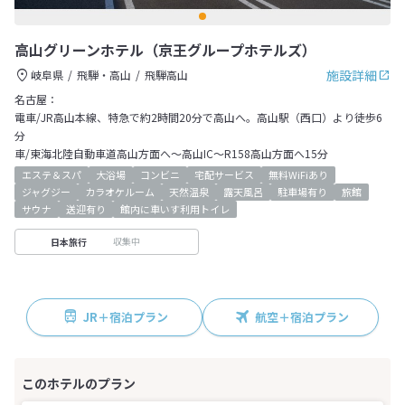
高山グリーンホテル（京王グループホテルズ）
施設詳細
岐阜県
飛騨・高山
飛騨高山
名古屋：
電車/JR高山本線、特急で約2時間20分で高山へ。高山駅（西口）より徒歩6
分
車/東海北陸自動車道高山方面へ～高山IC～R158高山方面へ15分
エステ＆スパ
大浴場
コンビニ
宅配サービス
無料WiFiあり
ジャグジー
カラオケルーム
天然温泉
露天風呂
駐車場有り
旅館
サウナ
送迎有り
館内に車いす利用トイレ
収集中
日本旅行
JR＋宿泊プラン
航空＋宿泊プラン