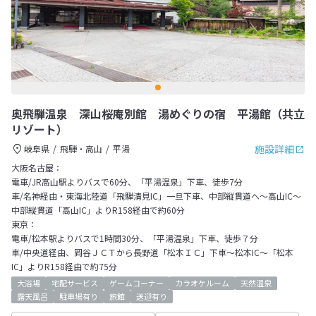
奥飛騨温泉 深山桜庵別館 湯めぐりの宿 平湯館（共立
リゾート）
施設詳細
岐阜県
飛騨・高山
平湯
大阪名古屋：
電車/JR高山駅よりバスで60分、「平湯温泉」下車、徒歩7分
車/名神経由・東海北陸道「飛騨清見IC」一旦下車、中部縦貫道へ～高山IC～
中部縦貫道「高山IC」よりR158経由で約60分
東京：
電車/松本駅よりバスで1時間30分、「平湯温泉」下車、徒歩７分
車/中央道経由、岡谷ＪＣＴから長野道「松本ＩＣ」下車～松本IC～「松本
IC」よりR158経由で約75分
大浴場
宅配サービス
ゲームコーナー
カラオケルーム
天然温泉
露天風呂
駐車場有り
旅館
送迎有り