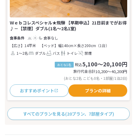
Ｗｅｂコレスペシャル★飛騨 【早期申込】21日前までがお得
♪－【禁煙】ダブル(1名～2名1室)
食事なし
【広さ】14平米
【ベッド】幅140cm×長さ200cm（1台）
1～2名
ダブル
バス
トイレ
禁煙
5,100～20,100円
税込
おとな1名
旅行代金合計
10,200〜40,200
円
(おとな2名 こども0名・1部屋/1泊2日)
おすすめポイント
プランの詳細
すべてのプランを見る
(20プラン、7部屋タイプ)