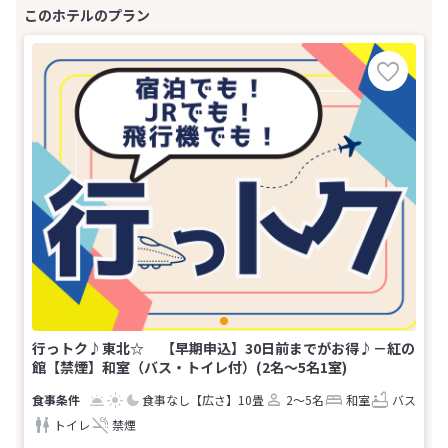
行っトク♪東北☆ 【早期申込】30日前までがお得♪－紅の
館【禁煙】和室（バス・トイレ付）(2名～5名1室)
食事なし
【広さ】10畳
2～5名
和室
バス
トイレ
禁煙