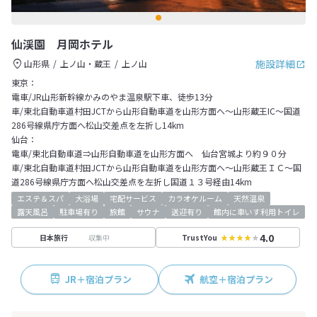
仙渓園 月岡ホテル
施設詳細
山形県
上ノ山・蔵王
上ノ山
東京：
電車/JR山形新幹線かみのやま温泉駅下車、徒歩13分
車/東北自動車道村田JCTから山形自動車道を山形方面へ～山形蔵王IC～国道
286号線県庁方面へ松山交差点を左折し14km
仙台：
電車/東北自動車道⇒山形自動車道を山形方面へ 仙台宮城より約９０分
車/東北自動車道村田JCTから山形自動車道を山形方面へ～山形蔵王ＩＣ～国
道286号線県庁方面へ松山交差点を左折し国道１３号経由14km
エステ＆スパ
大浴場
宅配サービス
カラオケルーム
天然温泉
露天風呂
駐車場有り
旅館
サウナ
送迎有り
館内に車いす利用トイレ
4.0
収集中
日本旅行
TrustYou
JR＋宿泊プラン
航空＋宿泊プラン