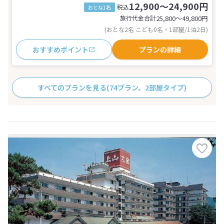
12,900～24,900円
税込
おとな1名
旅行代金合計
25,800〜49,800
円
(おとな2名 こども0名・1部屋/1泊2日)
おすすめポイント
プランの詳細
すべてのプランを見る
(74プラン、2部屋タイプ)