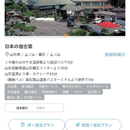
日本の宿古窯
施設詳細
山形県
上ノ山・蔵王
上ノ山
ＪＲ線かみのやま温泉駅より送迎バスで5分
山形自動車道山形蔵王インターより30分
山形空港より車・タクシーで60分
（路線バス）高松葉山温泉バスターミナルより徒歩で5分
大浴場
貸切風呂
宅配サービス
無料WiFiあり
カラオケルーム
天然温泉
露天風呂
駐車場有り
旅館
サウナ
送迎有り
館内に車いす利用トイレ
収集中
日本旅行
JR＋宿泊プラン
航空＋宿泊プラン