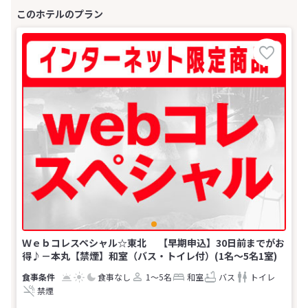
Ｗｅｂコレスペシャル☆東北 【早期申込】30日前までがお
得♪－本丸【禁煙】和室（バス・トイレ付）(1名～5名1室)
食事なし
1～5名
和室
バス
トイレ
禁煙