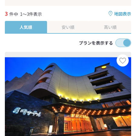
3
地図表示
件中
1～3件表示
人気順
安い順
高い順
プランを表示する