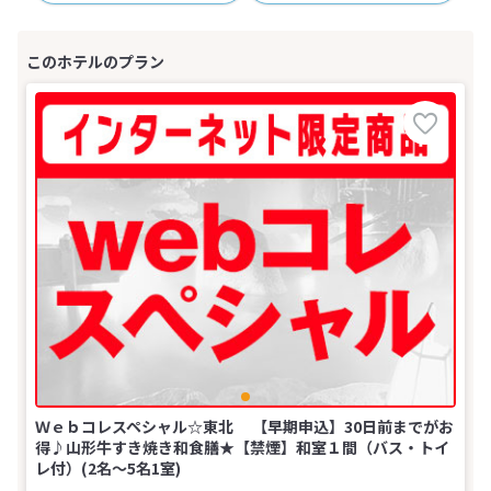
Ｗｅｂコレスペシャル☆東北 【早期申込】30日前までがお
得♪山形牛すき焼き和食膳★【禁煙】和室１間（バス・トイ
レ付）(2名～5名1室)