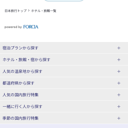
日本旅行トップ
ホテル・旅館一覧
宿泊プランから探す
北海道
ホテル・旅館・宿
から探す
東北
北海道ホテル・旅館
人気の温泉地
から探す
青森県
岩手県
北海道
都道府県から探す
宮城県
秋田県
青森県ホテル・旅館
岩手県ホテル・旅館
湯の川温泉(北海道)
定山渓温泉(北海道)
人気の国内旅行特集
山形県
福島県
宮城県ホテル・旅館
秋田県ホテル・旅館
十勝川温泉(北海道)
阿寒湖温泉(北海道)
北海道旅行・ツアー
東京ディズニーリゾート®への旅
ユニバーサル・スタジオ・ジャパ
一緒に行く人
から探す
ンへの旅
関東
山形県ホテル・旅館
福島県ホテル・旅館
洞爺湖温泉(北海道)
川湯温泉(北海道)
東北
一人旅 国内版
家族・子連れ旅行 国内版
季節の国内旅行特集
温泉旅行
日帰り旅行
東京都
神奈川県