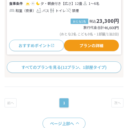
夕・朝食付き
【広さ】12畳
1～6名
和室（夜景）
バス
トイレ
禁煙
23,300円
税込
おとな1名
旅行代金合計
46,600
円
(おとな2名 こども0名・1部屋/1泊2日)
おすすめポイント
プランの詳細
すべてのプランを見る
(12プラン、1部屋タイプ)
1
ページ上部へ