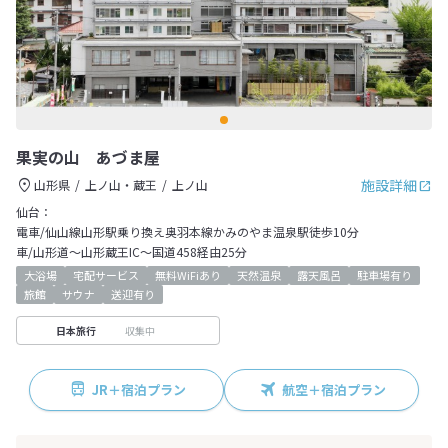
果実の山 あづま屋
施設詳細
山形県
上ノ山・蔵王
上ノ山
仙台：
電車/仙山線山形駅乗り換え奥羽本線かみのやま温泉駅徒歩10分
車/山形道～山形蔵王IC～国道458経由25分
大浴場
宅配サービス
無料WiFiあり
天然温泉
露天風呂
駐車場有り
旅館
サウナ
送迎有り
収集中
日本旅行
JR＋宿泊プラン
航空＋宿泊プラン