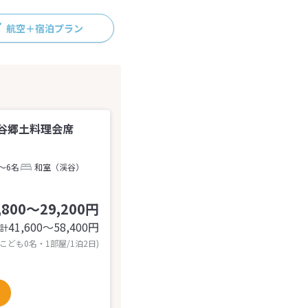
航空＋宿泊プラン
谷郷土料理会席
～6名
和室（渓谷）
,800～29,200円
41,600〜58,400
円
計
 こども0名・1部屋/1泊2日)