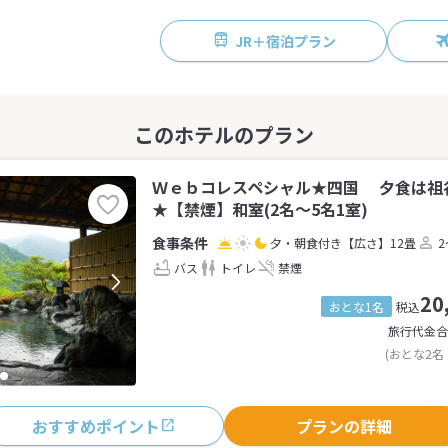
JR＋宿泊プラン
Ｗｅｂコレスペシャル★四国 夕食は祖
★【禁煙】和室(2名～5名1室)
夕・朝食付き
【広さ】12畳
2
バス
トイレ
禁煙
20
おとな1名
税込
旅行代金合
(おとな2名
おすすめポイント
プランの詳細