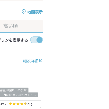
地図表示
高い順
プランを表示する
施設詳細
客室30室以下の旅館
館内に車いす利用トイレ
4.6
stYou