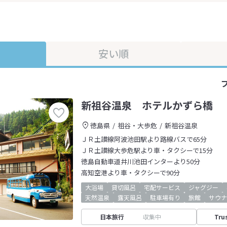
安い順
新祖谷温泉 ホテルかずら橋
徳島県
祖谷・大歩危
新祖谷温泉
ＪＲ土讃線阿波池田駅より路線バスで65分
ＪＲ土讃線大歩危駅より車・タクシーで15分
徳島自動車道井川池田インターより50分
高知空港より車・タクシーで90分
大浴場
貸切風呂
宅配サービス
ジャグジー
天然温泉
露天風呂
駐車場有り
旅館
サウナ
日本旅行
収集中
Tru