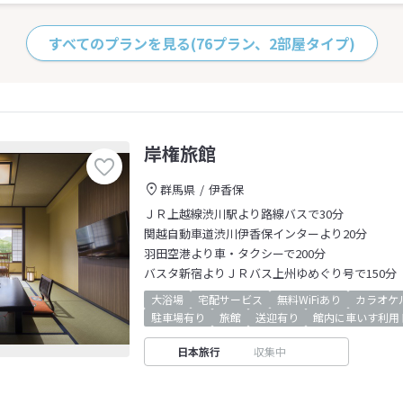
すべてのプランを見る
(76プラン、2部屋タイプ)
岸権旅館
群馬県
伊香保
ＪＲ上越線渋川駅より路線バスで30分
関越自動車道渋川伊香保インターより20分
羽田空港より車・タクシーで200分
バスタ新宿よりＪＲバス上州ゆめぐり号で150分
大浴場
宅配サービス
無料WiFiあり
カラオケ
駐車場有り
旅館
送迎有り
館内に車いす利用
日本旅行
収集中