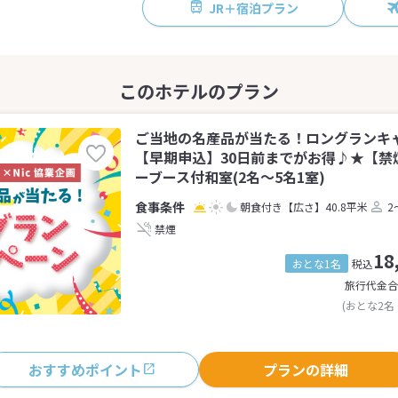
JR＋宿泊プラン
ご当地の名産品が当たる！ロングランキ
【早期申込】30日前までがお得♪★【禁
ーブース付和室(2名～5名1室)
朝食付き
【広さ】40.8平米
2
禁煙
18
おとな1名
税込
旅行代金合
(おとな2名
おすすめポイント
プランの詳細