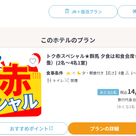
JR＋宿泊プラン
トク赤スペシャル★群馬 夕食は和食会席
畳）(2名～4名1室)
夕・朝食付き
【広さ】8畳
1
トイレ
禁煙
14
おとな1名
税込
旅行代金合
(おとな2名
おすすめポイント
プランの詳細