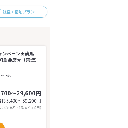
航空＋宿泊プラン
ャンペーン★群馬
和食会席★〔禁煙〕
2～5名
,700～29,600円
35,400〜59,200
円
計
 こども0名・1部屋/1泊2日)