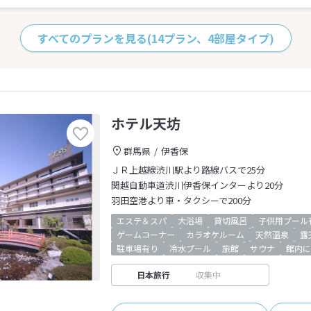
すべてのプランを見る
(14プラン、4部屋タイプ)
ホテル天坊
群馬県
伊香保
ＪＲ上越線渋川駅より路線バスで25分
関越自動車道渋川伊香保インターより20分
羽田空港より車・タクシーで200分
エステ＆スパ
大浴場
貸切風呂
子供用プール
ゲームコーナー
カラオケルーム
天然温泉
露
駐車場有り
冷水プール
旅館
サウナ
館内に
日本旅行
収集中