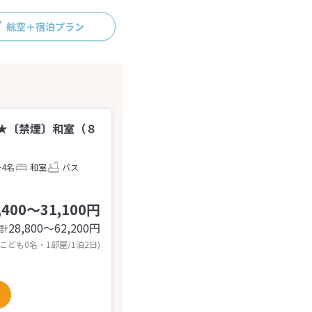
航空＋宿泊プラン
★〔禁煙〕和室（８
～4名
和室
バス
,400～31,100円
28,800〜62,200
円
計
 こども0名・1部屋/1泊2日)