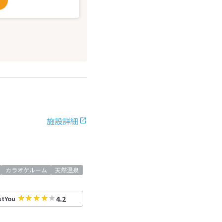
施設詳細
カラオケルーム
天然温泉
4.2
stYou