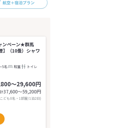
航空＋宿泊プラン
ャンペーン★群馬
煙】（10畳）シャワ
～5名
和室
トイレ
,800～29,600円
37,600〜59,200
円
計
 こども0名・1部屋/1泊2日)