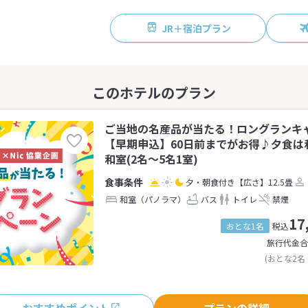
JR＋宿泊プラン
ご当地の名産品が当たる！ロングランキ
【早期申込】60日前までがお得♪夕食は
和室(2名～5名1室)
夕・朝食付き
【広さ】12.5畳
和室（パノラマ）
バス
トイレ
禁煙
17
おとな1名
税込
旅行代金合
(おとな2名