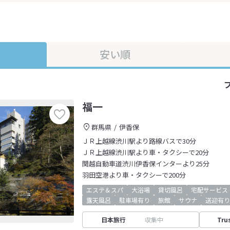
安い順
福一
群馬県
伊香保
ＪＲ上越線渋川駅より路線バスで30分
ＪＲ上越線渋川駅より車・タクシーで20分
関越自動車道渋川伊香保インターより25分
羽田空港より車・タクシーで200分
エステ＆スパ
大浴場
貸切風呂
宅配サービス
露天風呂
駐車場有り
旅館
サウナ
送迎有り
日本旅行
収集中
Tru