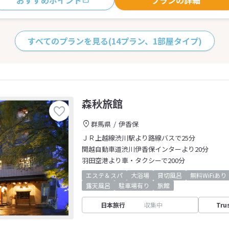
おすすめポイント
プランの詳細
すべてのプランを見る
(14プラン、1部屋タイプ)
森秋旅館
群馬県
伊香保
ＪＲ上越線渋川駅より路線バスで25分
関越自動車道渋川伊香保インターより20分
羽田空港より車・タクシーで200分
エステ＆スパ
大浴場
貸切風呂
無料WiFiあり
露天風呂
駐車場有り
旅館
日本旅行
収集中
Tru