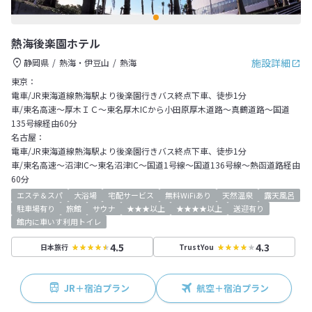
熱海後楽園ホテル
施設詳細
静岡県
熱海・伊豆山
熱海
東京：
電車/JR東海道線熱海駅より後楽園行きバス終点下車、徒歩1分
車/東名高速～厚木ＩＣ～東名厚木ICから小田原厚木道路～真鶴道路～国道
135号線経由60分
名古屋：
電車/JR東海道線熱海駅より後楽園行きバス終点下車、徒歩1分
車/東名高速～沼津IC～東名沼津IC～国道1号線～国道136号線～熱函道路経由
60分
エステ＆スパ
大浴場
宅配サービス
無料WiFiあり
天然温泉
露天風呂
駐車場有り
旅館
サウナ
★★★以上
★★★★以上
送迎有り
館内に車いす利用トイレ
4.5
4.3
日本旅行
TrustYou
JR＋宿泊プラン
航空＋宿泊プラン