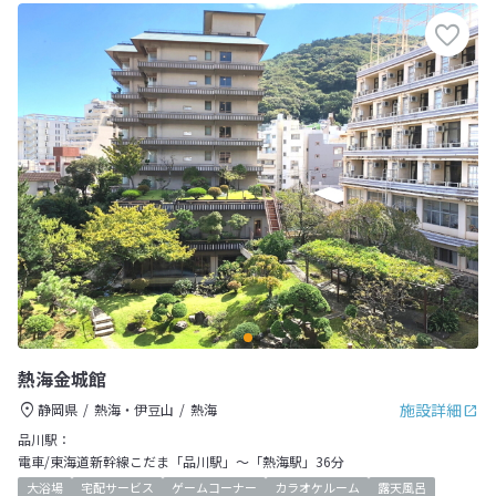
熱海金城館
施設詳細
静岡県
熱海・伊豆山
熱海
品川駅：
電車/東海道新幹線こだま「品川駅」～「熱海駅」36分
大浴場
宅配サービス
ゲームコーナー
カラオケルーム
露天風呂