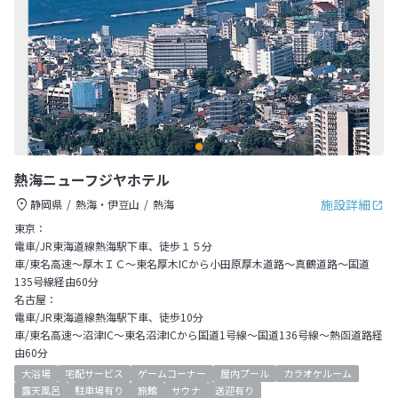
熱海ニューフジヤホテル
施設詳細
静岡県
熱海・伊豆山
熱海
東京：
電車/JR東海道線熱海駅下車、徒歩１５分
車/東名高速～厚木ＩＣ～東名厚木ICから小田原厚木道路～真鶴道路～国道
135号線経由60分
名古屋：
電車/JR東海道線熱海駅下車、徒歩10分
車/東名高速～沼津IC～東名沼津ICから国道1号線～国道136号線～熱函道路経
由60分
大浴場
宅配サービス
ゲームコーナー
屋内プール
カラオケルーム
露天風呂
駐車場有り
旅館
サウナ
送迎有り