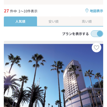
27
地図表示
件中
1～10件表示
人気順
安い順
高い順
プランを表示する