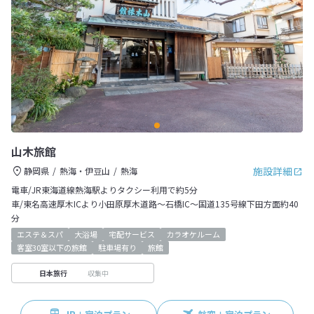
山木旅館
施設詳細
静岡県
熱海・伊豆山
熱海
電車/JR東海道線熱海駅よりタクシー利用で約5分
車/東名高速厚木ICより小田原厚木道路～石橋IC～国道135号線下田方面約40
分
エステ＆スパ
大浴場
宅配サービス
カラオケルーム
客室30室以下の旅館
駐車場有り
旅館
収集中
日本旅行