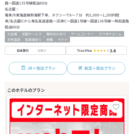
路～国道135号線経由60分
名古屋：
電車/R東海道線熱海駅下車、タクシーで6～７分 約1,000～1,200円程
車/名古屋ICから東名高速道路～沼津IC～国道1号線～国道136号線～熱函道路
経由60分
大浴場
宅配サービス
無料WiFiあり
ゲームコーナー
カラオケルーム
天然温泉
駐車場有り
旅館
サウナ
3.6
収集中
日本旅行
TrustYou
JR＋宿泊プラン
航空＋宿泊プラン