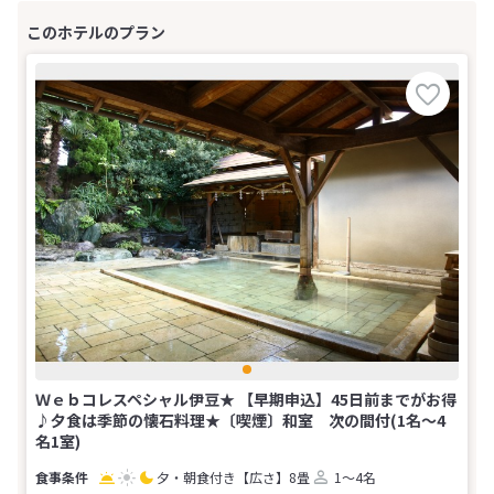
Ｗｅｂコレスペシャル伊豆★ 【早期申込】45日前までがお得
♪夕食は季節の懐石料理★〔喫煙〕和室 次の間付(1名～4
名1室)
夕・朝食付き
【広さ】8畳
1～4名