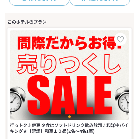
行っトク♪伊豆 夕食はソフトドリンク飲み放題♪和洋中バイ
キング★【禁煙】和室１０畳(2名～4名1室)