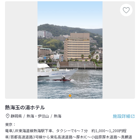
熱海玉の湯ホテル
施設詳細
静岡県
熱海・伊豆山
熱海
東京：
電車/JR東海道線熱海駅下車、タクシーで6～７分 約1,000～1,200円程
車/首都高速道路3号線から東名高速道路～厚木IC～小田原厚木道路～真鶴道