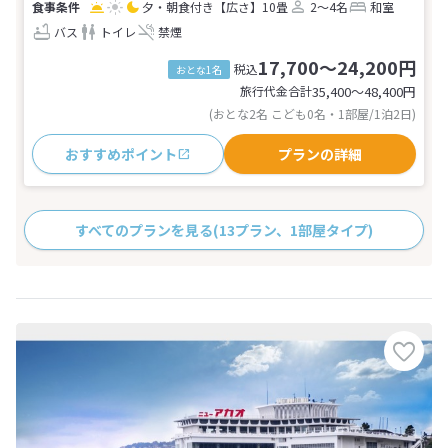
夕・朝食付き
【広さ】10畳
2～4名
和室
バス
トイレ
禁煙
17,700～24,200円
税込
おとな1名
旅行代金合計
35,400〜48,400
円
(おとな2名 こども0名・1部屋/1泊2日)
おすすめポイント
プランの詳細
すべてのプランを見る
(13プラン、1部屋タイプ)