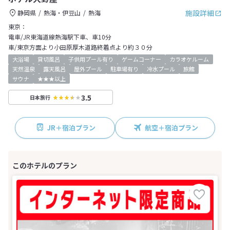
施設詳細
静岡県
熱海・伊豆山
熱海
東京：
電車/JR東海道線熱海駅下車、車10分
車/東京方面より小田原厚木道路終着点より約３０分
大浴場
貸切風呂
子供用プール有り
ゲームコーナー
カラオケルーム
天然温泉
露天風呂
屋外プール
駐車場有り
冷水プール
旅館
サウナ
★★★以上
3.5
日本旅行
JR＋宿泊プラン
航空＋宿泊プラン