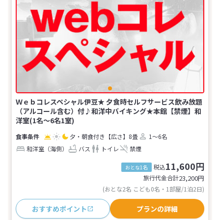
Ｗｅｂコレスペシャル伊豆★ 夕食時セルフサービス飲み放題
（アルコール含む）付♪和洋中バイキング★本館【禁煙】和
洋室(1名～6名1室)
夕・朝食付き
【広さ】8畳
1～6名
和洋室（海側）
バス
トイレ
禁煙
11,600円
税込
おとな1名
旅行代金合計
23,200
円
(おとな2名 こども0名・1部屋/1泊2日)
おすすめポイント
プランの詳細