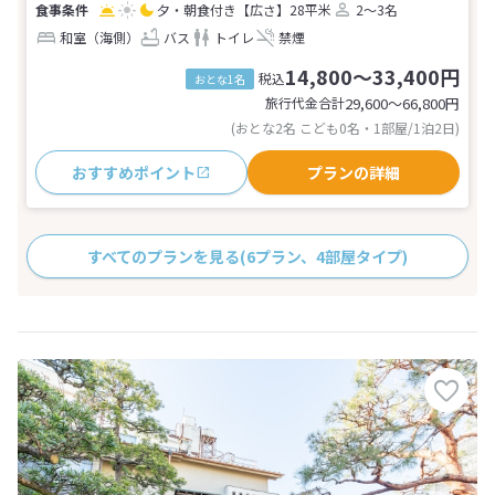
夕・朝食付き
【広さ】28平米
2～3名
和室（海側）
バス
トイレ
禁煙
14,800～33,400円
税込
おとな1名
旅行代金合計
29,600〜66,800
円
(おとな2名 こども0名・1部屋/1泊2日)
おすすめポイント
プランの詳細
すべてのプランを見る
(6プラン、4部屋タイプ)