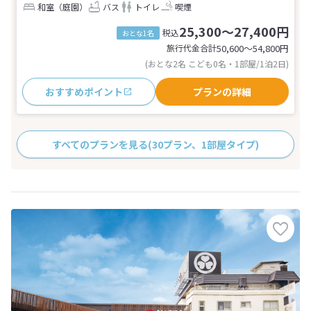
和室（庭園）
バス
トイレ
喫煙
25,300～27,400円
税込
おとな1名
旅行代金合計
50,600〜54,800
円
(おとな2名 こども0名・1部屋/1泊2日)
おすすめポイント
プランの詳細
すべてのプランを見る
(30プラン、1部屋タイプ)