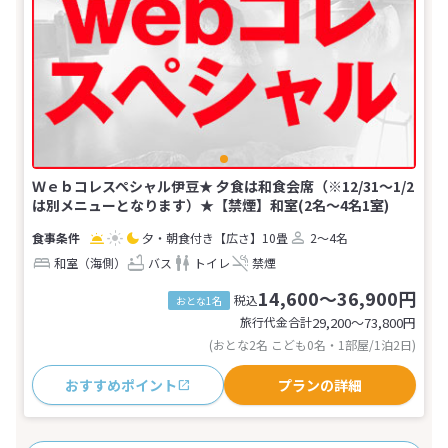
Ｗｅｂコレスペシャル伊豆★ 夕食は和食会席（※12/31～1/2
は別メニューとなります）★【禁煙】和室(2名～4名1室)
夕・朝食付き
【広さ】10畳
2～4名
和室（海側）
バス
トイレ
禁煙
14,600～36,900円
税込
おとな1名
旅行代金合計
29,200〜73,800
円
(おとな2名 こども0名・1部屋/1泊2日)
おすすめポイント
プランの詳細