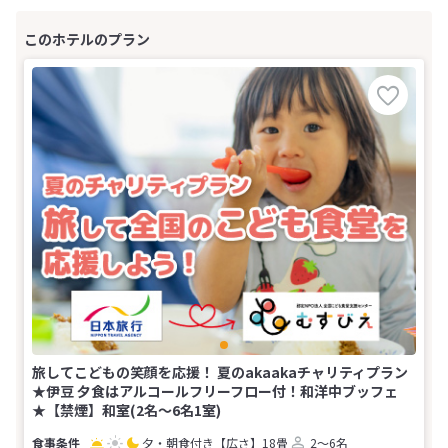
旅してこどもの笑顔を応援！ 夏のakaakaチャリティプラン
★伊豆 夕食はアルコールフリーフロー付！和洋中ブッフェ
★【禁煙】和室(2名～6名1室)
夕・朝食付き
【広さ】18畳
2～6名