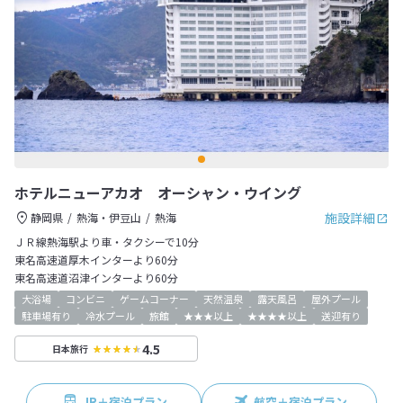
ホテルニューアカオ オーシャン・ウイング
施設詳細
静岡県
熱海・伊豆山
熱海
ＪＲ線熱海駅より車・タクシーで10分
東名高速道厚木インターより60分
東名高速道沼津インターより60分
大浴場
コンビニ
ゲームコーナー
天然温泉
露天風呂
屋外プール
駐車場有り
冷水プール
旅館
★★★以上
★★★★以上
送迎有り
4.5
日本旅行
JR＋宿泊プラン
航空＋宿泊プラン