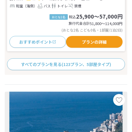
和室（海側）
バス
トイレ
禁煙
25,900～57,000円
税込
おとな1名
旅行代金合計
51,800〜114,000
円
(おとな2名 こども0名・1部屋/1泊2日)
おすすめポイント
プランの詳細
すべてのプランを見る
(123プラン、5部屋タイプ)