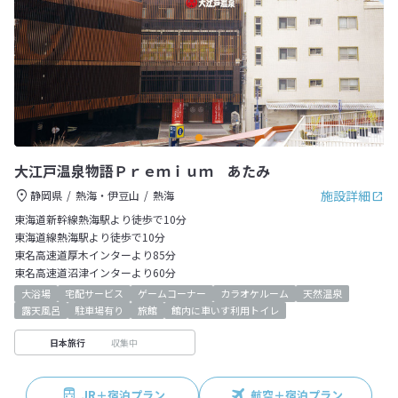
大江戸温泉物語Ｐｒｅｍｉｕｍ あたみ
施設詳細
静岡県
熱海・伊豆山
熱海
東海道新幹線熱海駅より徒歩で10分
東海道線熱海駅より徒歩で10分
東名高速道厚木インターより85分
東名高速道沼津インターより60分
大浴場
宅配サービス
ゲームコーナー
カラオケルーム
天然温泉
露天風呂
駐車場有り
旅館
館内に車いす利用トイレ
収集中
日本旅行
JR＋宿泊プラン
航空＋宿泊プラン