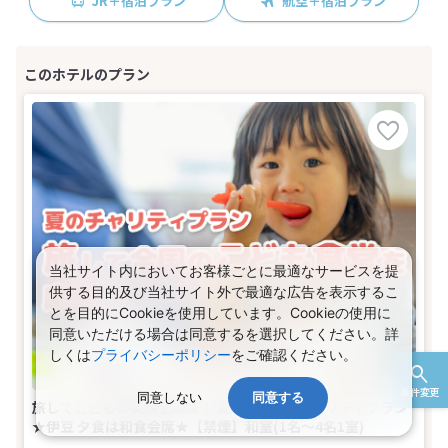
JR＋宿泊プラン
航空＋宿泊プラン
当社サイト内においてお客様ごとに最適なサービスを提
供する目的及び当社サイト外で最適な広告を表示するこ
とを目的にCookieを使用しています。Cookieの使用に
同意いただける場合は同意するを選択してください。詳
しくは
プライバシーポリシー
をご確認ください。
条件変更
同意しない
同意する
旅してこどもの笑顔を応援！ 夏のakaakaチャリティプラン
★伊豆 夕食は和食会席★【禁煙】和室(1名～4名1室)