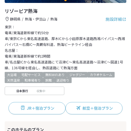
リゾーピア熱海
施設詳細
静岡県
熱海・伊豆山
熱海
東京：
電車/東海道新幹線で約50分
車/東京ICから東名高速道路、厚木ICから小田原厚木道路西湘バイパス～西湘
バイパス～石橋IC～真鶴有料道、熱海ビーチライン経由
名古屋：
電車/東海道新幹線で約2時間
車/名古屋ICから東名高速道路にて沼津IC～東名高速道路～沼津IC～国道1号
線、136号線を経由し、熱函道路にて熱海方面
大浴場
宅配サービス
無料WiFiあり
ジャグジー
カラオケルーム
天然温泉
駐車場有り
旅館
送迎有り
収集中
日本旅行
JR＋宿泊プラン
航空＋宿泊プラン