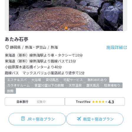
あたみ石亭
施設詳細
静岡県
熱海・伊豆山
熱海
東海道（新幹）線熱海駅より車・タクシーで10分
東海道（新幹）線熱海駅より路線バスで15分
小田原厚木道石橋インターより40分
路線バス マックスバリュ小嵐店前より徒歩で1分
エステ＆スパ
大浴場
貸切風呂
宅配サービス
無料WiFiあり
カラオケルーム
客室30室以下の旅館
天然温泉
露天風呂
駐車場有り
旅館
4.3
収集中
日本旅行
TrustYou
JR＋宿泊プラン
航空＋宿泊プラン