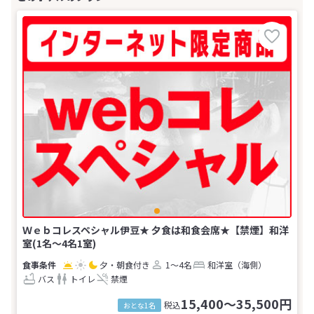
Ｗｅｂコレスペシャル伊豆★ 夕食は和食会席★【禁煙】和洋
室(1名～4名1室)
夕・朝食付き
1～4名
和洋室（海側）
バス
トイレ
禁煙
15,400～35,500円
税込
おとな1名