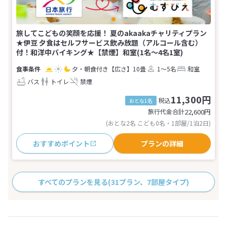
旅してこどもの笑顔を応援！ 夏のakaakaチャリティプラン
★伊豆 夕食はセルフサービス飲み放題（アルコール含む）
付！和洋中バイキング★【禁煙】和室(1名～4名1室)
夕・朝食付き
【広さ】10畳
1～5名
和室
バス
トイレ
禁煙
11,300円
税込
おとな1名
旅行代金合計
22,600
円
(おとな2名 こども0名・1部屋/1泊2日)
おすすめポイント
プランの詳細
すべてのプランを見る
(31プラン、7部屋タイプ)