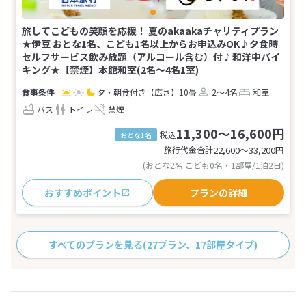
旅してこどもの笑顔を応援！ 夏のakaakaチャリティプラン
★伊豆 おとな1名、こども1名以上からお申込みOK♪夕食時
セルフサービス飲み放題（アルコール含む）付♪和洋中バイ
キング★【禁煙】本館和室(2名～4名1室)
夕・朝食付き
【広さ】10畳
2～4名
和室
バス
トイレ
禁煙
11,300～16,600円
税込
おとな1名
旅行代金合計
22,600〜33,200
円
(おとな2名 こども0名・1部屋/1泊2日)
おすすめポイント
プランの詳細
すべてのプランを見る
(27プラン、17部屋タイプ)