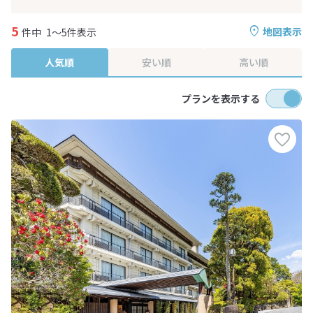
5
地図表示
件中
1～5件表示
人気順
安い順
高い順
プランを表示する