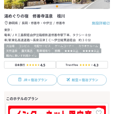
湯めぐりの宿 修善寺温泉 桂川
施設詳細
静岡県
長岡・修善寺・中伊豆
修善寺
東京：
電車/ＪＲ三島駅経由伊豆箱根鉄道修善寺駅下車、タクシー８分
車/新東名高速道路～長泉沼津ＩＣ～伊豆縦貫道経由 約３０分
大浴場
コンビニ
宅配サービス
ゲームコーナー
カラオケルーム
天然温泉
露天風呂
駐車場有り
旅館
★★★以上
★★★★以上
館内に車いす利用トイレ
4.5
4.3
日本旅行
TrustYou
JR＋宿泊プラン
航空＋宿泊プラン