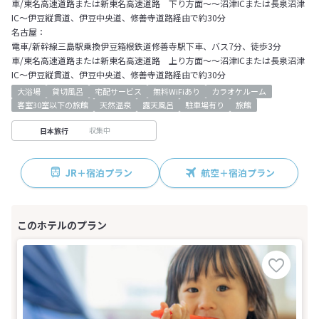
車/東名高速道路または新東名高速道路 下り方面～～沼津ICまたは長泉沼津
IC～伊豆縦貫道、伊豆中央道、修善寺道路経由で約30分
名古屋：
電車/新幹線三島駅乗換伊豆箱根鉄道修善寺駅下車、バス7分、徒歩3分
車/東名高速道路または新東名高速道路 上り方面～～沼津ICまたは長泉沼津
IC～伊豆縦貫道、伊豆中央道、修善寺道路経由で約30分
大浴場
貸切風呂
宅配サービス
無料WiFiあり
カラオケルーム
客室30室以下の旅館
天然温泉
露天風呂
駐車場有り
旅館
収集中
日本旅行
JR＋宿泊プラン
航空＋宿泊プラン