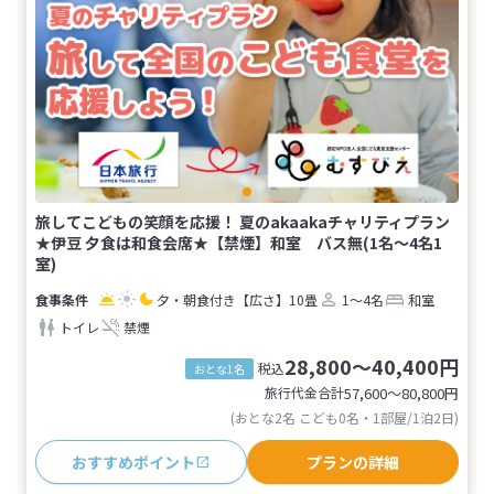
旅してこどもの笑顔を応援！ 夏のakaakaチャリティプラン
★伊豆 夕食は和食会席★【禁煙】和室 バス無(1名～4名1
室)
夕・朝食付き
【広さ】10畳
1～4名
和室
トイレ
禁煙
28,800～40,400円
税込
おとな1名
旅行代金合計
57,600〜80,800
円
(おとな2名 こども0名・1部屋/1泊2日)
おすすめポイント
プランの詳細