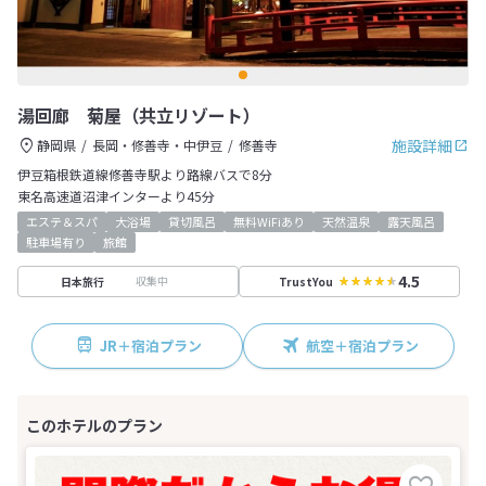
湯回廊 菊屋（共立リゾート）
施設詳細
静岡県
長岡・修善寺・中伊豆
修善寺
伊豆箱根鉄道線修善寺駅より路線バスで8分
東名高速道沼津インターより45分
エステ＆スパ
大浴場
貸切風呂
無料WiFiあり
天然温泉
露天風呂
駐車場有り
旅館
4.5
収集中
日本旅行
TrustYou
JR＋宿泊プラン
航空＋宿泊プラン