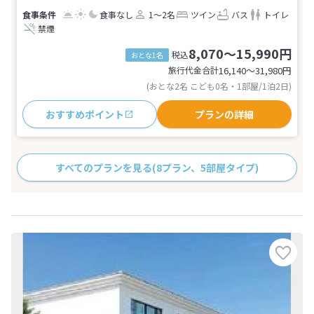
食事なし
1～2名
ツイン
バス
トイレ
禁煙
8,070～15,990円
税込
おとな1名
旅行代金合計
16,140〜31,980
円
(おとな2名 こども0名・1部屋/1泊2日)
おすすめポイント
プランの詳細
すべてのプランを見る
(8プラン、5部屋タイプ)