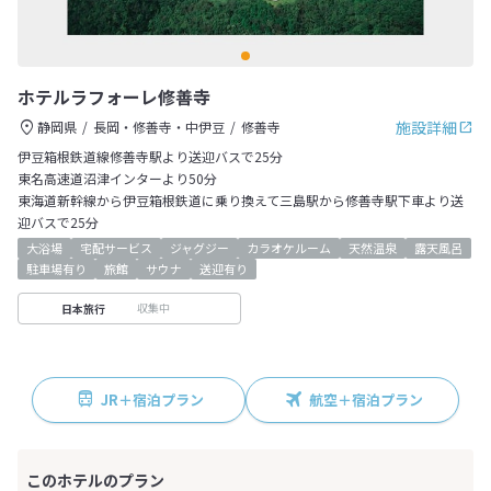
ホテルラフォーレ修善寺
施設詳細
静岡県
長岡・修善寺・中伊豆
修善寺
伊豆箱根鉄道線修善寺駅より送迎バスで25分
東名高速道沼津インターより50分
東海道新幹線から伊豆箱根鉄道に乗り換えて三島駅から修善寺駅下車より送
迎バスで25分
大浴場
宅配サービス
ジャグジー
カラオケルーム
天然温泉
露天風呂
駐車場有り
旅館
サウナ
送迎有り
収集中
日本旅行
JR＋宿泊プラン
航空＋宿泊プラン