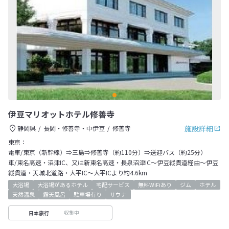
伊豆マリオットホテル修善寺
施設詳細
静岡県
長岡・修善寺・中伊豆
修善寺
東京：
電車/東京（新幹線）⇒三島⇒修善寺（約110分）⇒送迎バス（約25分）
車/東名高速・沼津IC、又は新東名高速・長泉沼津IC～伊豆縦貫道経由～伊豆
縦貫道・天城北道路・大平IC～大平ICより約4.6km
大浴場
大浴場があるホテル
宅配サービス
無料WiFiあり
ジム
ホテル
天然温泉
露天風呂
駐車場有り
サウナ
収集中
日本旅行