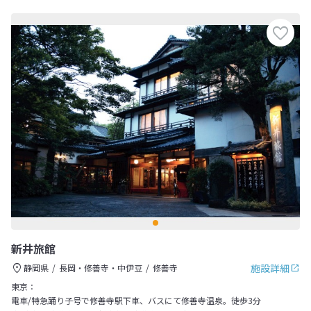
新井旅館
施設詳細
静岡県
長岡・修善寺・中伊豆
修善寺
東京：
電車/特急踊り子号で修善寺駅下車、バスにて修善寺温泉。徒歩3分