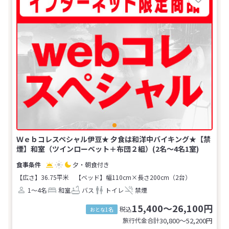
Ｗｅｂコレスペシャル伊豆★ 夕食は和洋中バイキング★【禁
煙】和室（ツインローベット＋布団２組）(2名～4名1室)
夕・朝食付き
【広さ】36.75平米
【ベッド】幅110cm×長さ200cm（2台）
1～4名
和室
バス
トイレ
禁煙
15,400～26,100円
税込
おとな1名
旅行代金合計
30,800〜52,200
円