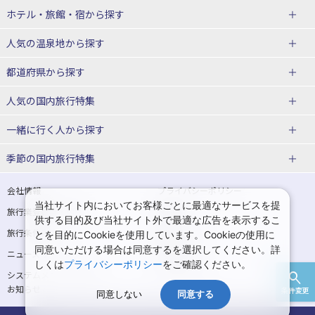
北海道
ホテル・旅館・宿
から探す
東北
北海道ホテル・旅館
人気の温泉地
から探す
青森県
岩手県
北海道
都道府県から探す
宮城県
秋田県
青森県ホテル・旅館
岩手県ホテル・旅館
湯の川温泉(北海道)
定山渓温泉(北海道)
人気の国内旅行特集
山形県
福島県
宮城県ホテル・旅館
秋田県ホテル・旅館
十勝川温泉(北海道)
阿寒湖温泉(北海道)
北海道旅行・ツアー
東京ディズニーリゾート®への旅
ユニバーサル・スタジオ・ジャパ
一緒に行く人
から探す
ンへの旅
関東
山形県ホテル・旅館
福島県ホテル・旅館
洞爺湖温泉(北海道)
川湯温泉(北海道)
東北
一人旅 国内版
家族・子連れ旅行 国内版
季節の国内旅行特集
温泉旅行
日帰り旅行
東京都
神奈川県
層雲峡温泉(北海道)
知床温泉(北海道)
青森旅行・ツアー
岩手旅行・ツアー
カップル・夫婦旅行 国内版
女子旅 国内版
桜・お花見特集
ゴールデンウィーク（GW）の国内
会社情報
プライバシーポリシー
旅行
当社サイト内においてお客様ごとに最適なサービスを提
埼玉県
千葉県
東京都ホテル・旅館
神奈川県ホテル・旅館
東北
旅行業登録票・約款
規約集
宮城旅行・ツアー
秋田旅行・ツアー
卒業旅行・学生旅行 国内版
供する目的及び当社サイト外で最適な広告を表示するこ
夏休み・お盆の国内旅行
7月の国内旅行
旅行条件書
商標について
とを目的にCookieを使用しています。Cookieの使用に
茨城県
栃木県
埼玉県ホテル・旅館
千葉県ホテル・旅館
花巻温泉(岩手)
蔵王温泉(山形)
山形旅行・ツアー
福島旅行・ツアー
同意いただける場合は同意するを選択してください。詳
ニュースリリース
採用情報
8月の国内旅行
9月の国内旅行
しくは
プライバシーポリシー
をご確認ください。
群馬県
茨城県ホテル・旅館
栃木県ホテル・旅館
かみのやま温泉(山形)
鳴子温泉(宮城)
関東
システムメンテナンスの
サイトマップ
10月の国内旅行
11月の国内旅行
お知らせ
条件変更
北陸
群馬県ホテル・旅館
秋保温泉(宮城)
飯坂温泉(福島)
同意しない
同意する
東京旅行・ツアー
神奈川旅行・ツアー
紅葉旅行
クリスマスの国内旅行