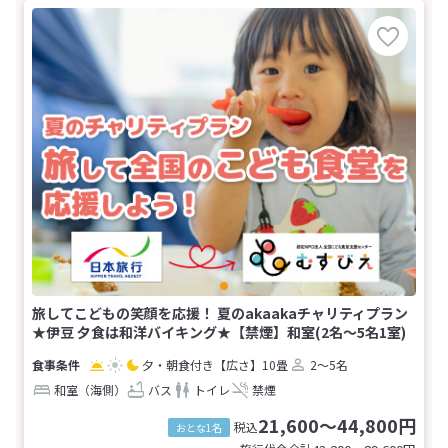
旅してこどもの笑顔を応援！ 夏のakaakaチャリティプラン
★伊豆 夕食は和洋バイキング★【禁煙】和室(2名～5名1室)
夕・朝食付き
【広さ】10畳
2～5名
和室（海側）
バス
トイレ
禁煙
21,600～44,800円
税込
おとな1名