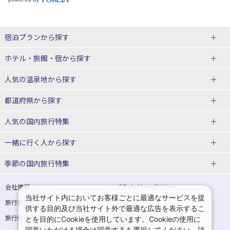
宿泊プランから探す
北海道
ホテル・旅館・宿
から探す
東北
北海道ホテル・旅館
人気の温泉地
から探す
青森県
岩手県
北海道
都道府県から探す
宮城県
秋田県
青森県ホテル・旅館
岩手県ホテル・旅館
湯の川温泉(北海道)
定山渓温泉(北海道)
人気の国内旅行特集
山形県
福島県
宮城県ホテル・旅館
秋田県ホテル・旅館
十勝川温泉(北海道)
阿寒湖温泉(北海道)
北海道旅行・ツアー
東京ディズニーリゾート®への旅
ユニバーサル・スタジオ・ジャパ
一緒に行く人
から探す
ンへの旅
関東
山形県ホテル・旅館
福島県ホテル・旅館
洞爺湖温泉(北海道)
川湯温泉(北海道)
東北
一人旅 国内版
家族・子連れ旅行 国内版
季節の国内旅行特集
温泉旅行
日帰り旅行
東京都
神奈川県
層雲峡温泉(北海道)
知床温泉(北海道)
青森旅行・ツアー
岩手旅行・ツアー
カップル・夫婦旅行 国内版
女子旅 国内版
桜・お花見特集
ゴールデンウィーク（GW）の国内
会社情報
プライバシーポリシー
旅行
当社サイト内においてお客様ごとに最適なサービスを提
埼玉県
千葉県
東京都ホテル・旅館
神奈川県ホテル・旅館
東北
旅行業登録票・約款
規約集
宮城旅行・ツアー
秋田旅行・ツアー
卒業旅行・学生旅行 国内版
供する目的及び当社サイト外で最適な広告を表示するこ
夏休み・お盆の国内旅行
7月の国内旅行
旅行条件書
商標について
とを目的にCookieを使用しています。Cookieの使用に
茨城県
栃木県
埼玉県ホテル・旅館
千葉県ホテル・旅館
花巻温泉(岩手)
蔵王温泉(山形)
山形旅行・ツアー
福島旅行・ツアー
同意いただける場合は同意するを選択してください。詳