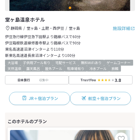
堂ヶ島温泉ホテル
施設詳細
静岡県
堂ヶ島・土肥・西伊豆
堂ヶ島
伊豆急行線伊豆急下田駅より路線バスで60分
伊豆箱根鉄道線修善寺駅より路線バスで90分
東名高速道沼津インターより110分
新東名高速道長泉沼津インターより100分
大浴場
子供用プール有り
宅配サービス
無料WiFiあり
ゲームコーナー
天然温泉
露天風呂
屋外プール
駐車場有り
冷水プール
旅館
3.8
収集中
日本旅行
TrustYou
JR＋宿泊プラン
航空＋宿泊プラン