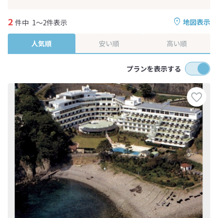
2
地図表示
件中
1～2件表示
人気順
安い順
高い順
プランを表示する