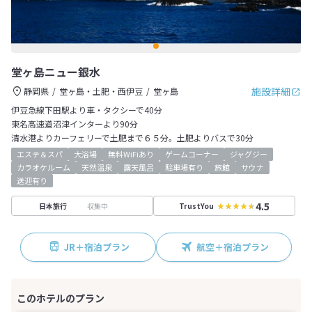
堂ヶ島ニュー銀水
施設詳細
静岡県
堂ヶ島・土肥・西伊豆
堂ヶ島
伊豆急線下田駅より車・タクシーで40分
東名高速道沼津インターより90分
清水港よりカーフェリーで土肥まで６５分。土肥よりバスで30分
エステ＆スパ
大浴場
無料WiFiあり
ゲームコーナー
ジャグジー
カラオケルーム
天然温泉
露天風呂
駐車場有り
旅館
サウナ
送迎有り
4.5
収集中
日本旅行
TrustYou
JR＋宿泊プラン
航空＋宿泊プラン