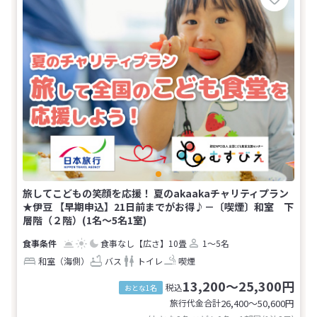
旅してこどもの笑顔を応援！ 夏のakaakaチャリティプラン
★伊豆 【早期申込】21日前までがお得♪－〔喫煙〕和室 下
層階（２階）(1名～5名1室)
食事なし
【広さ】10畳
1～5名
和室（海側）
バス
トイレ
喫煙
13,200～25,300円
税込
おとな1名
旅行代金合計
26,400〜50,600
円