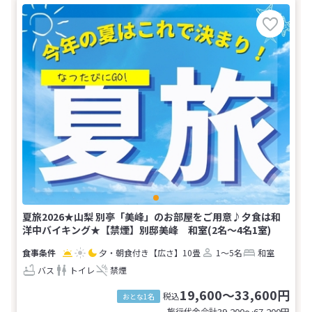
夏旅2026★山梨 別亭「美峰」のお部屋をご用意♪夕食は和
洋中バイキング★【禁煙】別邸美峰 和室(2名～4名1室)
夕・朝食付き
【広さ】10畳
1～5名
和室
バス
トイレ
禁煙
19,600～33,600円
税込
おとな1名
旅行代金合計
39,200〜67,200
円