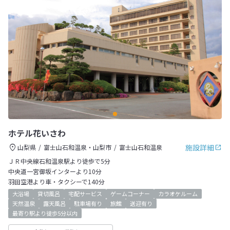
ホテル花いさわ
施設詳細
山梨県
富士山石和温泉・山梨市
富士山石和温泉
ＪＲ中央線石和温泉駅より徒歩で5分
中央道一宮御坂インターより10分
羽田空港より車・タクシーで140分
大浴場
貸切風呂
宅配サービス
ゲームコーナー
カラオケルーム
天然温泉
露天風呂
駐車場有り
旅館
送迎有り
最寄り駅より徒歩5分以内