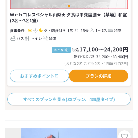
Ｗｅｂコレスペシャル山梨★ 夕食は甲斐席膳★【禁煙】和室
(2名～7名1室)
夕・朝食付き
【広さ】15畳
1～7名
和室
バス
トイレ
禁煙
17,100～24,200円
税込
おとな1名
旅行代金合計
34,200〜48,400
円
(おとな2名 こども0名・1部屋/1泊2日)
おすすめポイント
プランの詳細
すべてのプランを見る
(38プラン、4部屋タイプ)