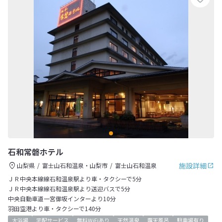
石和常磐ホテル
施設詳細
山梨県
富士山石和温泉・山梨市
富士山石和温泉
ＪＲ中央本線線石和温泉駅より車・タクシーで5分
ＪＲ中央本線線石和温泉駅より送迎バスで5分
中央自動車道一宮御坂インターより10分
羽田空港より車・タクシーで140分
大浴場
宅配サービス
無料WiFiあり
天然温泉
露天風呂
駐車場有り