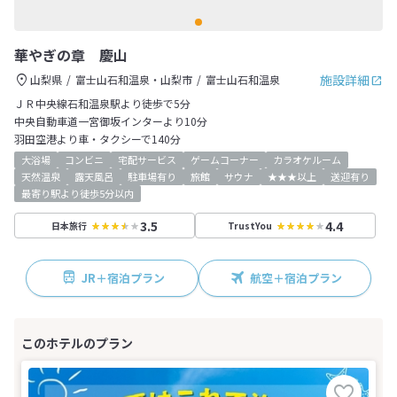
華やぎの章 慶山
施設詳細
山梨県
富士山石和温泉・山梨市
富士山石和温泉
ＪＲ中央線石和温泉駅より徒歩で5分
中央自動車道一宮御坂インターより10分
羽田空港より車・タクシーで140分
大浴場
コンビニ
宅配サービス
ゲームコーナー
カラオケルーム
天然温泉
露天風呂
駐車場有り
旅館
サウナ
★★★以上
送迎有り
最寄り駅より徒歩5分以内
3.5
4.4
日本旅行
TrustYou
JR＋宿泊プラン
航空＋宿泊プラン