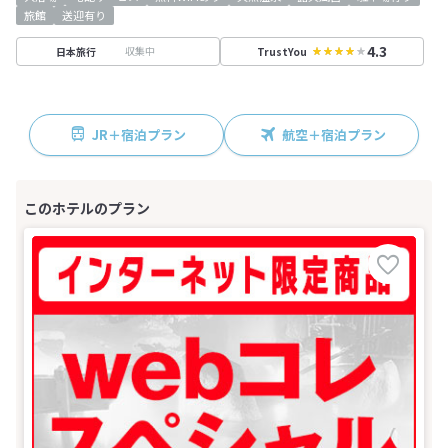
旅館
送迎有り
4.3
収集中
日本旅行
TrustYou
JR＋宿泊プラン
航空＋宿泊プラン