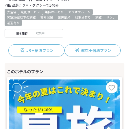
羽田空港より車・タクシーで140分
大浴場
宅配サービス
無料WiFiあり
カラオケルーム
客室30室以下の旅館
天然温泉
露天風呂
駐車場有り
旅館
サウナ
送迎有り
収集中
日本旅行
JR＋宿泊プラン
航空＋宿泊プラン