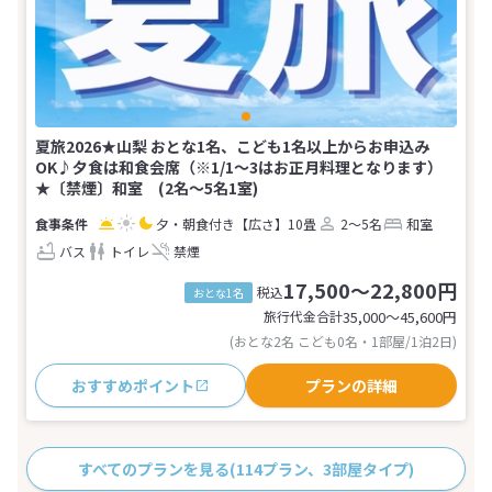
夏旅2026★山梨 おとな1名、こども1名以上からお申込み
OK♪夕食は和食会席（※1/1～3はお正月料理となります）
★〔禁煙〕和室 (2名～5名1室)
夕・朝食付き
【広さ】10畳
2～5名
和室
バス
トイレ
禁煙
17,500～22,800円
税込
おとな1名
旅行代金合計
35,000〜45,600
円
(おとな2名 こども0名・1部屋/1泊2日)
おすすめポイント
プランの詳細
すべてのプランを見る
(114プラン、3部屋タイプ)