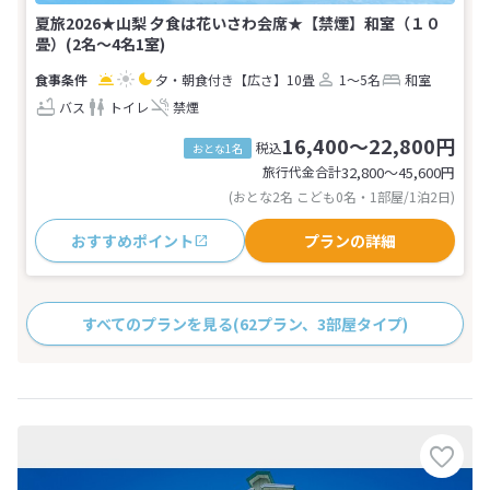
夏旅2026★山梨 夕食は花いさわ会席★【禁煙】和室（１０
畳）(2名～4名1室)
夕・朝食付き
【広さ】10畳
1～5名
和室
バス
トイレ
禁煙
16,400～22,800円
税込
おとな1名
旅行代金合計
32,800〜45,600
円
(おとな2名 こども0名・1部屋/1泊2日)
おすすめポイント
プランの詳細
すべてのプランを見る
(62プラン、3部屋タイプ)