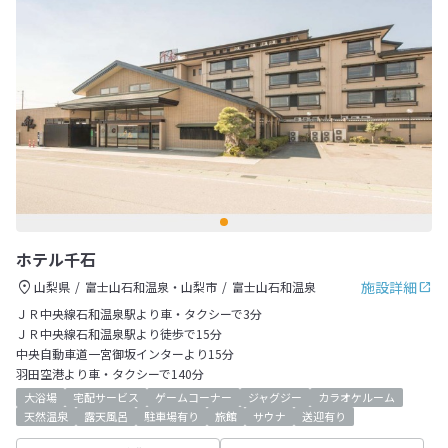
ホテル千石
施設詳細
山梨県
富士山石和温泉・山梨市
富士山石和温泉
ＪＲ中央線石和温泉駅より車・タクシーで3分
ＪＲ中央線石和温泉駅より徒歩で15分
中央自動車道一宮御坂インターより15分
羽田空港より車・タクシーで140分
大浴場
宅配サービス
ゲームコーナー
ジャグジー
カラオケルーム
天然温泉
露天風呂
駐車場有り
旅館
サウナ
送迎有り