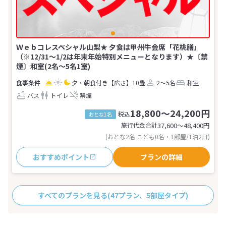
Ｗｅｂコレスペシャル山梨★ 夕食は甲州牛会席「花桃膳」
（※12/31～1/2は年末年始特別メニューとなります）★〔禁
煙〕和室(2名～5名1室)
夕・朝食付き
【広さ】10畳
2～5名
和室
バス
トイレ
禁煙
18,800～24,200円
税込
おとな1名
旅行代金合計
37,600〜48,400
円
(おとな2名 こども0名・1部屋/1泊2日)
おすすめポイント
プランの詳細
すべてのプランを見る
(47プラン、5部屋タイプ)