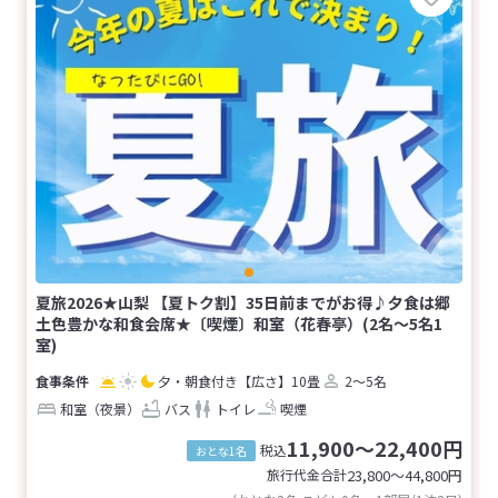
夏旅2026★山梨 【夏トク割】35日前までがお得♪夕食は郷
土色豊かな和食会席★〔喫煙〕和室（花春亭）(2名～5名1
室)
夕・朝食付き
【広さ】10畳
2～5名
和室（夜景）
バス
トイレ
喫煙
11,900～22,400円
税込
おとな1名
旅行代金合計
23,800〜44,800
円