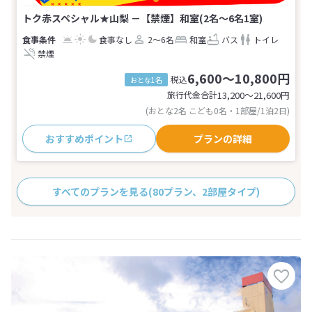
トク赤スペシャル★山梨 －【禁煙】和室(2名～6名1室)
食事なし
2～6名
和室
バス
トイレ
禁煙
6,600～10,800円
税込
おとな1名
旅行代金合計
13,200〜21,600
円
(おとな2名 こども0名・1部屋/1泊2日)
おすすめポイント
プランの詳細
すべてのプランを見る
(80プラン、2部屋タイプ)