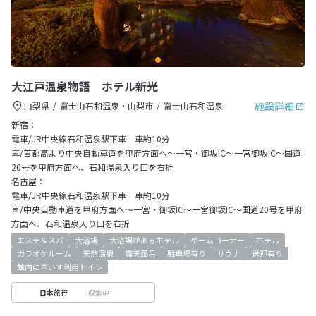
大江戸温泉物語 ホテル新光
施設詳細
山梨県
富士山石和温泉・山梨市
富士山石和温泉
新宿：
電車/JR中央線石和温泉駅下車 車約10分
車/首都高より中央自動車道を甲府方面へ～一宮・御坂IC～一宮御坂IC～国道
20号を甲府方面へ、石和温泉入り口を右折
名古屋：
電車/JR中央線石和温泉駅下車 車約10分
車/中央自動車道を甲府方面へ～一宮・御坂IC～一宮御坂IC～国道20号を甲府
方面へ、石和温泉入り口を右折
エステ＆スパ
大浴場
大浴場があるホテル
ゲームコーナー
ホテル
カラオケルーム
天然温泉
露天風呂
駐車場有り
サウナ
送迎有り
館内に車いす利用トイレ
収集中
日本旅行