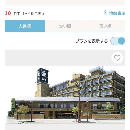
10
地図表示
件中
1～10件表示
人気順
安い順
高い順
プランを表示する