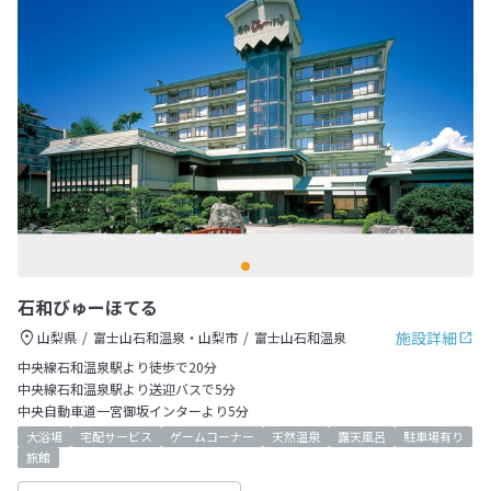
石和びゅーほてる
施設詳細
山梨県
富士山石和温泉・山梨市
富士山石和温泉
中央線石和温泉駅より徒歩で20分
中央線石和温泉駅より送迎バスで5分
中央自動車道一宮御坂インターより5分
大浴場
宅配サービス
ゲームコーナー
天然温泉
露天風呂
駐車場有り
旅館