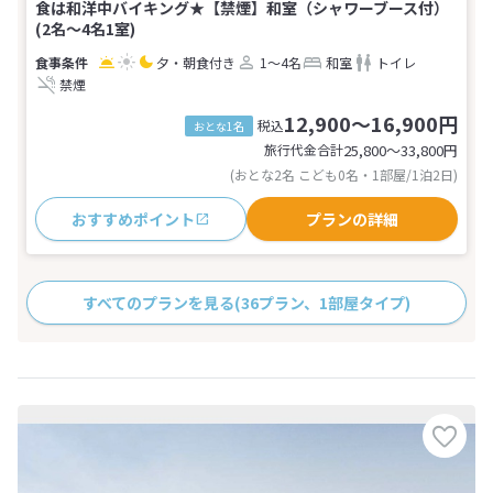
食は和洋中バイキング★【禁煙】和室（シャワーブース付）
(2名～4名1室)
夕・朝食付き
1～4名
和室
トイレ
禁煙
12,900～16,900円
税込
おとな1名
旅行代金合計
25,800〜33,800
円
(おとな2名 こども0名・1部屋/1泊2日)
おすすめポイント
プランの詳細
すべてのプランを見る
(36プラン、1部屋タイプ)