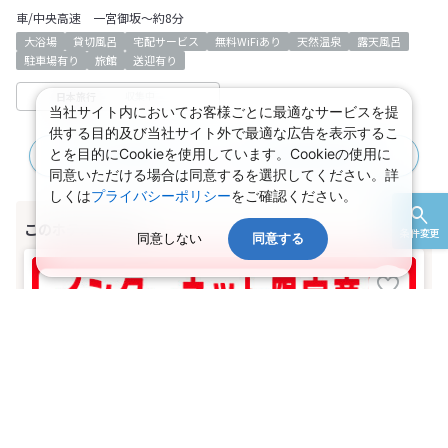
車/中央高速 一宮御坂～約8分
大浴場
貸切風呂
宅配サービス
無料WiFiあり
天然温泉
露天風呂
駐車場有り
旅館
送迎有り
収集中
日本旅行
当社サイト内においてお客様ごとに最適なサービスを提
供する目的及び当社サイト外で最適な広告を表示するこ
とを目的にCookieを使用しています。Cookieの使用に
JR＋宿泊プラン
航空＋宿泊プラン
同意いただける場合は同意するを選択してください。詳
しくは
プライバシーポリシー
をご確認ください。
条件変更
同意しない
同意する