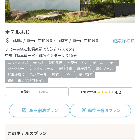
ホテルふじ
施設詳細
山梨県
富士山石和温泉・山梨市
富士山石和温泉
ＪＲ中央線石和温泉駅より送迎バスで5分
中央自動車道一宮・御坂インターより15分
エステ＆スパ
大浴場
貸切風呂
宅配サービス
ゲームコーナー
ジャグジー
カラオケルーム
天然温泉
露天風呂
屋外プール
駐車場有り
冷水プール
旅館
サウナ
送迎有り
館内に車いす利用トイレ
4.2
収集中
日本旅行
TrustYou
JR＋宿泊プラン
航空＋宿泊プラン