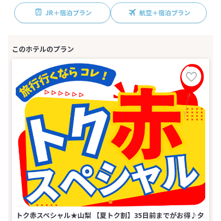
JR＋宿泊プラン
航空＋宿泊プラン
トク赤スペシャル★山梨 【夏トク割】35日前までがお得♪夕