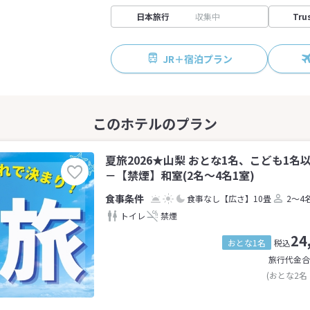
日本旅行
収集中
Tru
JR＋宿泊プラン
夏旅2026★山梨 おとな1名、こども1名
－【禁煙】和室(2名～4名1室)
食事なし
【広さ】10畳
2～4
トイレ
禁煙
24
おとな1名
税込
旅行代金合
(おとな2名