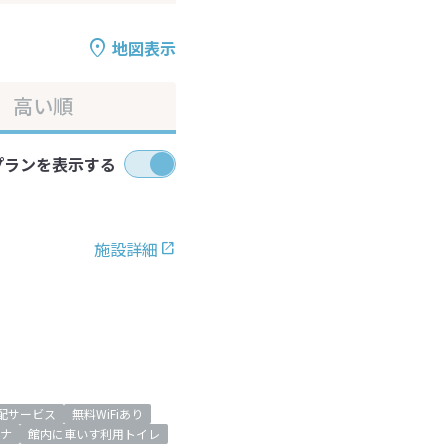
地図表示
高い順
プランを表示する
施設詳細
配サービス
無料WiFiあり
ナ
館内に車いす利用トイレ