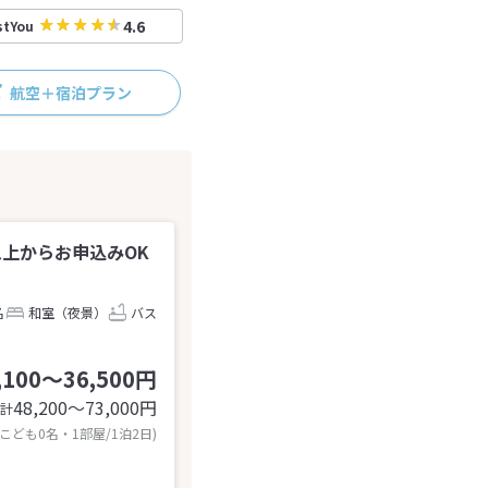
4.6
stYou
航空＋宿泊プラン
以上からお申込みOK
名
和室（夜景）
バス
,100～36,500円
48,200〜73,000
円
計
 こども0名・1部屋/1泊2日)