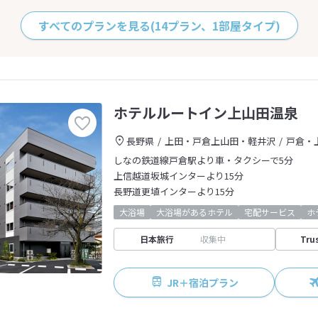
すべてのプランを見る
(14プラン、1部屋タイプ)
ホテルルートイン上山田温泉
長野県
上田・戸倉上山田・軽井沢
戸倉・
しなの鉄道線戸倉駅より車・タクシーで5分
上信越道坂城インターより15分
長野道更埴インターより15分
大浴場
大浴場があるホテル
宅配サービス
ホ
日本旅行
収集中
Tru
JR＋宿泊プラン