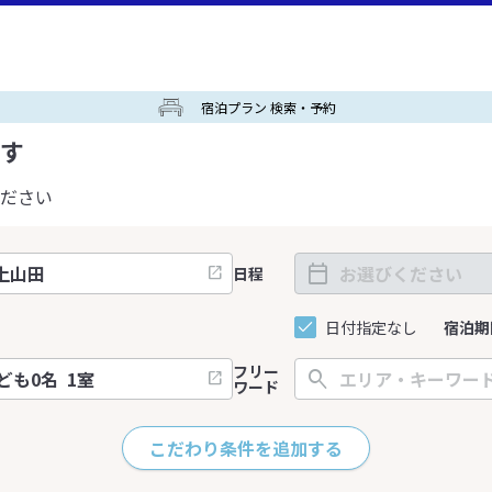
宿泊プラン 検索・予約
す
ださい
日程
日付指定なし
宿泊期
フリー
ワード
こだわり条件を追加する