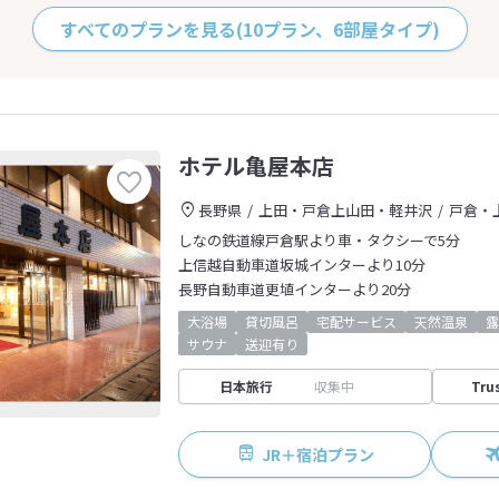
すべてのプランを見る
(10プラン、6部屋タイプ)
ホテル亀屋本店
長野県
上田・戸倉上山田・軽井沢
戸倉・
しなの鉄道線戸倉駅より車・タクシーで5分
上信越自動車道坂城インターより10分
長野自動車道更埴インターより20分
大浴場
貸切風呂
宅配サービス
天然温泉
露
サウナ
送迎有り
日本旅行
収集中
Tru
JR＋宿泊プラン