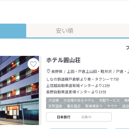
安い順
ホテル圓山荘
長野県
上田・戸倉上山田・軽井沢
戸倉・
しなの鉄道線戸倉駅より車・タクシーで7分
上信越自動車道坂城インターより12分
長野自動車道更埴インターより15分
大浴場
大浴場があるホテル
宅配サービス
無
天然温泉
露天風呂
駐車場有り
サウナ
送迎
日本旅行
収集中