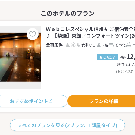
Ｗｅｂコレスペシャル信州★ ご宿泊者全
♪-【禁煙】東館／コンフォートツイン(2
食事なし
2名
その他
12
おとな1名
税込
旅行代金合
(おとな2名
おすすめポイント
プランの詳細
すべてのプランを見る
(2プラン、1部屋タイプ)