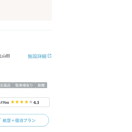
施設詳細
上山田
天風呂
駐車場有り
旅館
4.3
stYou
航空＋宿泊プラン