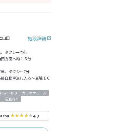
施設詳細
上山田
車、タクシー7分。
山田方面へ約１５分
下車、タクシー7分
長野自動車道に入る～更埴ＩＣ
料WiFiあり
カラオケルーム
送迎有り
4.3
stYou