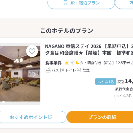
JR＋宿泊プラン
NAGANO 東信ステイ 2026 【早期申込
夕食は和会席膳★【禁煙】本館 標準和室(
夕・朝食付き
【広さ】12.5平米
バス
トイレ
禁煙
14
おとな1名
税込
旅行代金合
(おとな2名
おすすめポイント
プランの詳細