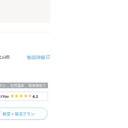
施設詳細
上山田
テル
天然温泉
駐車場有り
4.3
stYou
航空＋宿泊プラン