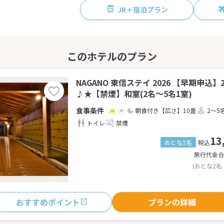
JR＋宿泊プラン
NAGANO 東信ステイ 2026 【早期申込
♪★【禁煙】和室(2名～5名1室)
朝食付き
【広さ】10畳
2～5
トイレ
禁煙
13
おとな1名
税込
旅行代金合
(おとな2名
おすすめポイント
プランの詳細