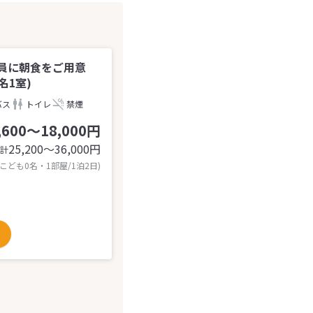
員に朝食をご用意
名1室)
バス
トイレ
禁煙
,600～18,000円
25,200〜36,000
円
計
 こども0名・1部屋/1泊2日)