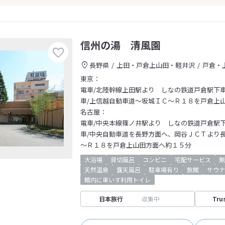
信州の湯 清風園
長野県
上田・戸倉上山田・軽井沢
戸倉・
東京：
電車/北陸幹線上田駅より しなの鉄道戸倉駅下
車/上信越自動車道～坂城ＩＣ～Ｒ１８を戸倉上
名古屋：
電車/中央本線篠ノ井駅より しなの鉄道戸倉駅
車/中央自動車道を長野方面へ、岡谷ＪＣＴより
～Ｒ１８を戸倉上山田方面へ約１５分
大浴場
貸切風呂
コンビニ
宅配サービス
無
天然温泉
露天風呂
駐車場有り
旅館
サウナ
館内に車いす利用トイレ
日本旅行
収集中
Tru