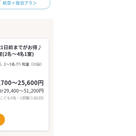
航空＋宿泊プラン
】21日前までがお得♪
2名～4名1室)
2～5名
和室（川沿）
,700～25,600円
29,400〜51,200
円
計
 こども0名・1部屋/1泊2日)