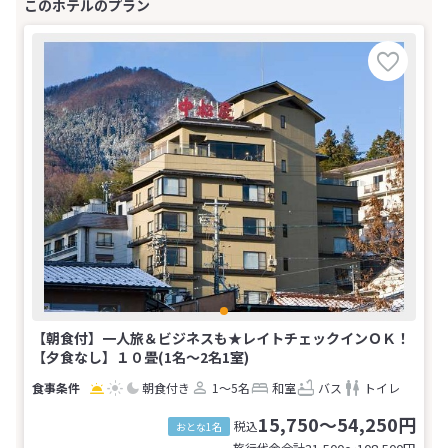
【朝食付】一人旅＆ビジネスも★レイトチェックインＯＫ！
【夕食なし】１０畳(1名～2名1室)
朝食付き
1～5名
和室
バス
トイレ
15,750～54,250円
税込
おとな1名
旅行代金合計