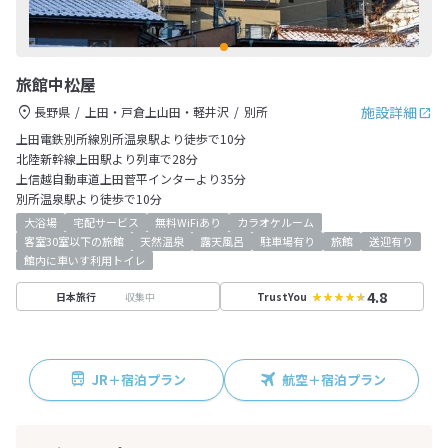
旅館中松屋
施設詳細
長野県
上田・戸倉上山田・軽井沢
別所
上田電鉄別所線別所温泉駅より徒歩で10分
北陸新幹線上田駅より列車で28分
上信越自動車道上田菅平インターより35分
別所温泉駅より徒歩で10分
大浴場
宅配サービス
無料WiFiあり
カラオケルーム
客室30室以下の旅館
天然温泉
露天風呂
駐車場有り
旅館
送迎有り
館内に車いす利用トイレ
4.8
収集中
日本旅行
TrustYou
JR＋宿泊プラン
航空＋宿泊プラン