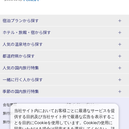
宿泊プランから探す
北海道
ホテル・旅館・宿
から探す
東北
北海道ホテル・旅館
人気の温泉地
から探す
青森県
岩手県
北海道
都道府県から探す
宮城県
秋田県
青森県ホテル・旅館
岩手県ホテル・旅館
湯の川温泉(北海道)
定山渓温泉(北海道)
人気の国内旅行特集
山形県
福島県
宮城県ホテル・旅館
秋田県ホテル・旅館
十勝川温泉(北海道)
阿寒湖温泉(北海道)
北海道旅行・ツアー
東京ディズニーリゾート®への旅
ユニバーサル・スタジオ・ジャパ
一緒に行く人
から探す
ンへの旅
関東
山形県ホテル・旅館
福島県ホテル・旅館
洞爺湖温泉(北海道)
川湯温泉(北海道)
東北
一人旅 国内版
家族・子連れ旅行 国内版
季節の国内旅行特集
温泉旅行
日帰り旅行
東京都
神奈川県
層雲峡温泉(北海道)
知床温泉(北海道)
青森旅行・ツアー
岩手旅行・ツアー
カップル・夫婦旅行 国内版
女子旅 国内版
桜・お花見特集
ゴールデンウィーク（GW）の国内
会社情報
プライバシーポリシー
旅行
当社サイト内においてお客様ごとに最適なサービスを提
埼玉県
千葉県
東京都ホテル・旅館
神奈川県ホテル・旅館
東北
旅行業登録票・約款
規約集
宮城旅行・ツアー
秋田旅行・ツアー
卒業旅行・学生旅行 国内版
供する目的及び当社サイト外で最適な広告を表示するこ
夏休み・お盆の国内旅行
7月の国内旅行
旅行条件書
商標について
とを目的にCookieを使用しています。Cookieの使用に
茨城県
栃木県
埼玉県ホテル・旅館
千葉県ホテル・旅館
花巻温泉(岩手)
蔵王温泉(山形)
山形旅行・ツアー
福島旅行・ツアー
同意いただける場合は同意するを選択してください。詳