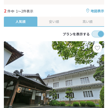
2
地図表示
件中
1～2件表示
人気順
安い順
高い順
プランを表示する