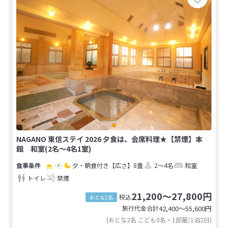
NAGANO 東信ステイ 2026 夕食は、会席料理★【禁煙】本
館 和室(2名～4名1室)
夕・朝食付き
【広さ】8畳
2～4名
和室
トイレ
禁煙
21,200～27,800円
税込
おとな1名
旅行代金合計
42,400〜55,600
円
(おとな2名 こども0名・1部屋/1泊2日)