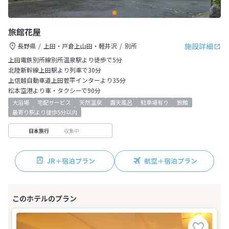
旅館花屋
施設詳細
長野県
上田・戸倉上山田・軽井沢
別所
上田電鉄別所線別所温泉駅より徒歩で5分
北陸新幹線上田駅より列車で30分
上信越自動車道上田菅平インターより35分
松本空港より車・タクシーで90分
大浴場
宅配サービス
天然温泉
露天風呂
駐車場有り
旅館
最寄り駅より徒歩5分以内
収集中
日本旅行
JR＋宿泊プラン
航空＋宿泊プラン