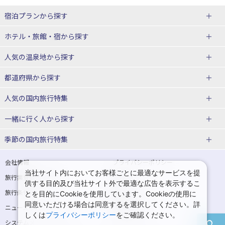
宿泊プランから探す
北海道
ホテル・旅館・宿
から探す
東北
北海道ホテル・旅館
人気の温泉地
から探す
青森県
岩手県
北海道
都道府県から探す
宮城県
秋田県
青森県ホテル・旅館
岩手県ホテル・旅館
湯の川温泉(北海道)
定山渓温泉(北海道)
人気の国内旅行特集
山形県
福島県
宮城県ホテル・旅館
秋田県ホテル・旅館
十勝川温泉(北海道)
阿寒湖温泉(北海道)
北海道旅行・ツアー
東京ディズニーリゾート®への旅
ユニバーサル・スタジオ・ジャパ
一緒に行く人
から探す
ンへの旅
関東
山形県ホテル・旅館
福島県ホテル・旅館
洞爺湖温泉(北海道)
川湯温泉(北海道)
東北
一人旅 国内版
家族・子連れ旅行 国内版
季節の国内旅行特集
温泉旅行
日帰り旅行
東京都
神奈川県
層雲峡温泉(北海道)
知床温泉(北海道)
青森旅行・ツアー
岩手旅行・ツアー
カップル・夫婦旅行 国内版
女子旅 国内版
桜・お花見特集
ゴールデンウィーク（GW）の国内
会社情報
プライバシーポリシー
旅行
当社サイト内においてお客様ごとに最適なサービスを提
埼玉県
千葉県
東京都ホテル・旅館
神奈川県ホテル・旅館
東北
旅行業登録票・約款
規約集
宮城旅行・ツアー
秋田旅行・ツアー
卒業旅行・学生旅行 国内版
供する目的及び当社サイト外で最適な広告を表示するこ
夏休み・お盆の国内旅行
7月の国内旅行
旅行条件書
商標について
とを目的にCookieを使用しています。Cookieの使用に
茨城県
栃木県
埼玉県ホテル・旅館
千葉県ホテル・旅館
花巻温泉(岩手)
蔵王温泉(山形)
山形旅行・ツアー
福島旅行・ツアー
同意いただける場合は同意するを選択してください。詳
ニュースリリース
採用情報
8月の国内旅行
9月の国内旅行
しくは
プライバシーポリシー
をご確認ください。
群馬県
茨城県ホテル・旅館
栃木県ホテル・旅館
かみのやま温泉(山形)
鳴子温泉(宮城)
関東
システムメンテナンスの
サイトマップ