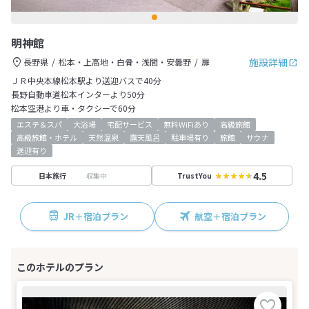
明神館
施設詳細
長野県
松本・上高地・白骨・浅間・安曇野
扉
ＪＲ中央本線松本駅より送迎バスで40分
長野自動車道松本インターより50分
松本空港より車・タクシーで60分
エステ＆スパ
大浴場
宅配サービス
無料WiFiあり
高級旅館
高級旅館・ホテル
天然温泉
露天風呂
駐車場有り
旅館
サウナ
送迎有り
4.5
収集中
日本旅行
TrustYou
JR＋宿泊プラン
航空＋宿泊プラン