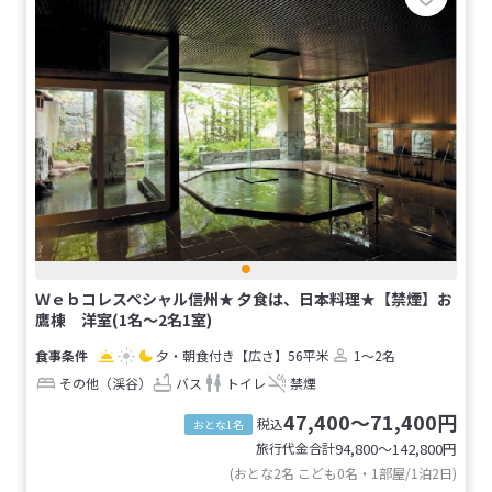
Ｗｅｂコレスペシャル信州★ 夕食は、日本料理★【禁煙】お
鷹棟 洋室(1名～2名1室)
夕・朝食付き
【広さ】56平米
1～2名
その他（渓谷）
バス
トイレ
禁煙
47,400～71,400円
税込
おとな1名
旅行代金合計
94,800〜142,800
円
(おとな2名 こども0名・1部屋/1泊2日)