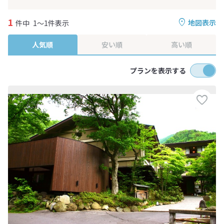
1
地図表示
件中
1～1件表示
人気順
安い順
高い順
プランを表示する