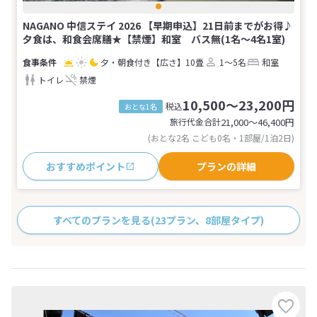
NAGANO 中信ステイ 2026 【早期申込】21日前までがお得♪
夕食は、和食会席膳★【禁煙】和室 バス無(1名～4名1室)
夕・朝食付き
【広さ】10畳
1～5名
和室
トイレ
禁煙
10,500～23,200円
税込
おとな1名
旅行代金合計
21,000〜46,400
円
(おとな2名 こども0名・1部屋/1泊2日)
おすすめポイント
プランの詳細
すべてのプランを見る
(23プラン、8部屋タイプ)