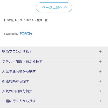
ページ上部へ
日本旅行トップ
ホテル・旅館一覧
宿泊プランから探す
北海道
ホテル・旅館・宿
から探す
東北
北海道ホテル・旅館
人気の温泉地
から探す
青森県
岩手県
北海道
都道府県から探す
宮城県
秋田県
青森県ホテル・旅館
岩手県ホテル・旅館
湯の川温泉(北海道)
定山渓温泉(北海道)
人気の国内旅行特集
山形県
福島県
宮城県ホテル・旅館
秋田県ホテル・旅館
十勝川温泉(北海道)
阿寒湖温泉(北海道)
北海道旅行・ツアー
東京ディズニーリゾート®への旅
ユニバーサル・スタジオ・ジャパ
一緒に行く人
から探す
ンへの旅