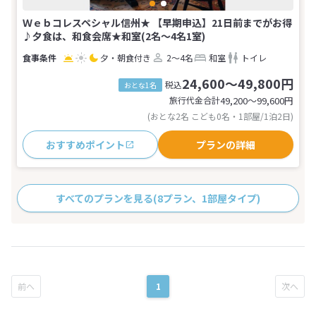
Ｗｅｂコレスペシャル信州★ 【早期申込】21日前までがお得
♪夕食は、和食会席★和室(2名～4名1室)
夕・朝食付き
2～4名
和室
トイレ
24,600～49,800円
税込
おとな1名
旅行代金合計
49,200〜99,600
円
(おとな2名 こども0名・1部屋/1泊2日)
おすすめポイント
プランの詳細
すべてのプランを見る
(8プラン、1部屋タイプ)
1