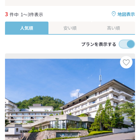
3
地図表示
件中
1～3件表示
人気順
安い順
高い順
プランを表示する