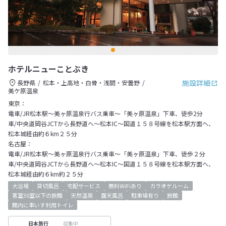
ホテルニューことぶき
施設詳細
長野県
松本・上高地・白骨・浅間・安曇野
美ケ原温泉
東京：
電車/JR松本駅～美ヶ原温泉行バス乗車～「美ヶ原温泉」下車、徒歩2分
車/中央道岡谷JCTから長野道へ～松本IC～国道１５８号線を松本駅方面へ、
松本城経由約６km２５分
名古屋：
電車/JR松本駅～美ヶ原温泉行バス乗車～「美ヶ原温泉」下車、徒歩２分
車/中央道岡谷JCTから長野道へ～松本IC～国道１５８号線を松本駅方面へ、
松本城経由約６km約２５分
大浴場
貸切風呂
宅配サービス
無料WiFiあり
カラオケルーム
客室30室以下の旅館
天然温泉
露天風呂
駐車場有り
旅館
館内に車いす利用トイレ
収集中
日本旅行