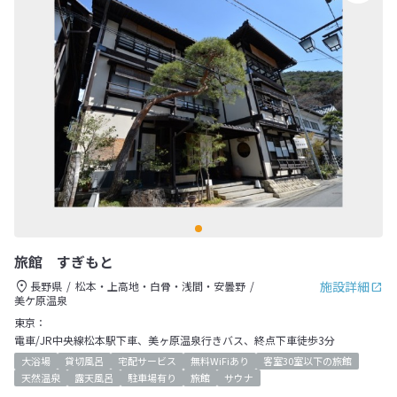
旅館 すぎもと
施設詳細
長野県
松本・上高地・白骨・浅間・安曇野
美ケ原温泉
東京：
電車/JR中央線松本駅下車、美ヶ原温泉行きバス、終点下車徒歩3分
大浴場
貸切風呂
宅配サービス
無料WiFiあり
客室30室以下の旅館
天然温泉
露天風呂
駐車場有り
旅館
サウナ