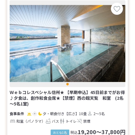
Ｗｅｂコレスペシャル信州★ 【早期申込】45日前までがお得
♪夕食は、創作和食会席★【禁煙】西の館天覧 和室 (2名
～5名1室)
夕・朝食付き
【広さ】10畳
2～5名
和室（パノラマ）
バス
トイレ
禁煙
19,200～37,800円
税込
おとな1名