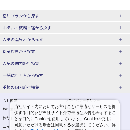
宿泊プランから探す
北海道
ホテル・旅館・宿
から探す
東北
北海道ホテル・旅館
人気の温泉地
から探す
青森県
岩手県
北海道
都道府県から探す
宮城県
秋田県
青森県ホテル・旅館
岩手県ホテル・旅館
湯の川温泉(北海道)
定山渓温泉(北海道)
人気の国内旅行特集
山形県
福島県
宮城県ホテル・旅館
秋田県ホテル・旅館
十勝川温泉(北海道)
阿寒湖温泉(北海道)
北海道旅行・ツアー
東京ディズニーリゾート®への旅
ユニバーサル・スタジオ・ジャパ
一緒に行く人
から探す
ンへの旅
関東
山形県ホテル・旅館
福島県ホテル・旅館
洞爺湖温泉(北海道)
川湯温泉(北海道)
東北
一人旅 国内版
家族・子連れ旅行 国内版
季節の国内旅行特集
温泉旅行
日帰り旅行
東京都
神奈川県
層雲峡温泉(北海道)
知床温泉(北海道)
青森旅行・ツアー
岩手旅行・ツアー
カップル・夫婦旅行 国内版
女子旅 国内版
桜・お花見特集
ゴールデンウィーク（GW）の国内
会社情報
プライバシーポリシー
旅行
当社サイト内においてお客様ごとに最適なサービスを提
埼玉県
千葉県
東京都ホテル・旅館
神奈川県ホテル・旅館
東北
旅行業登録票・約款
規約集
宮城旅行・ツアー
秋田旅行・ツアー
卒業旅行・学生旅行 国内版
供する目的及び当社サイト外で最適な広告を表示するこ
夏休み・お盆の国内旅行
7月の国内旅行
旅行条件書
商標について
とを目的にCookieを使用しています。Cookieの使用に
茨城県
栃木県
埼玉県ホテル・旅館
千葉県ホテル・旅館
花巻温泉(岩手)
蔵王温泉(山形)
山形旅行・ツアー
福島旅行・ツアー
同意いただける場合は同意するを選択してください。詳
ニュースリリース
採用情報
8月の国内旅行
9月の国内旅行