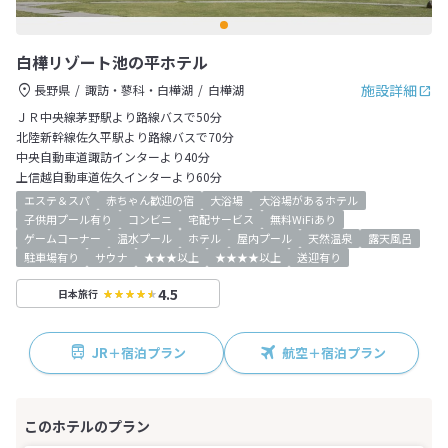
白樺リゾート池の平ホテル
施設詳細
長野県
諏訪・蓼科・白樺湖
白樺湖
ＪＲ中央線茅野駅より路線バスで50分
北陸新幹線佐久平駅より路線バスで70分
中央自動車道諏訪インターより40分
上信越自動車道佐久インターより60分
エステ＆スパ
赤ちゃん歓迎の宿
大浴場
大浴場があるホテル
子供用プール有り
コンビニ
宅配サービス
無料WiFiあり
ゲームコーナー
温水プール
ホテル
屋内プール
天然温泉
露天風呂
駐車場有り
サウナ
★★★以上
★★★★以上
送迎有り
4.5
日本旅行
JR＋宿泊プラン
航空＋宿泊プラン