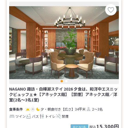
NAGANO 諏訪・白樺湖ステイ 2026 夕食は、和洋中エスニッ
クビュッフェ★【アネックス館】【禁煙】アネックス館／洋
室(2名～3名1室)
夕・朝食付き
【広さ】34平米
2～3名
ツイン
バス
トイレ
禁煙
15,300円
税込
おとな1名