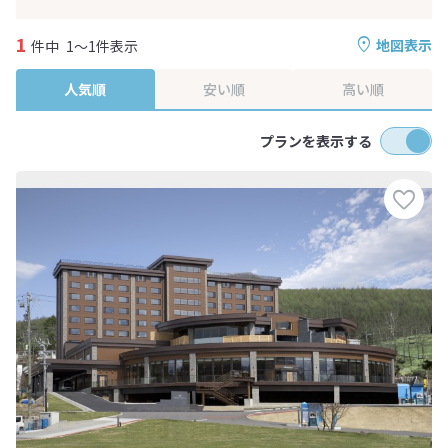
1
地図表示
件中
1～1件表示
人気順
安い順
高い順
プランを表示する