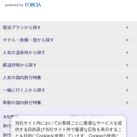
宿泊プランから探す
北海道
ホテル・旅館・宿
から探す
東北
北海道ホテル・旅館
人気の温泉地
から探す
青森県
岩手県
北海道
都道府県から探す
宮城県
秋田県
青森県ホテル・旅館
岩手県ホテル・旅館
湯の川温泉(北海道)
定山渓温泉(北海道)
人気の国内旅行特集
山形県
福島県
宮城県ホテル・旅館
秋田県ホテル・旅館
十勝川温泉(北海道)
阿寒湖温泉(北海道)
北海道旅行・ツアー
東京ディズニーリゾート®への旅
ユニバーサル・スタジオ・ジャパ
一緒に行く人
から探す
ンへの旅
関東
山形県ホテル・旅館
福島県ホテル・旅館
洞爺湖温泉(北海道)
川湯温泉(北海道)
東北
一人旅 国内版
家族・子連れ旅行 国内版
季節の国内旅行特集
温泉旅行
日帰り旅行
東京都
神奈川県
層雲峡温泉(北海道)
知床温泉(北海道)
青森旅行・ツアー
岩手旅行・ツアー
カップル・夫婦旅行 国内版
女子旅 国内版
桜・お花見特集
ゴールデンウィーク（GW）の国内
会社情報
プライバシーポリシー
旅行
当社サイト内においてお客様ごとに最適なサービスを提
埼玉県
千葉県
東京都ホテル・旅館
神奈川県ホテル・旅館
東北
旅行業登録票・約款
規約集
宮城旅行・ツアー
秋田旅行・ツアー
卒業旅行・学生旅行 国内版
供する目的及び当社サイト外で最適な広告を表示するこ
夏休み・お盆の国内旅行
7月の国内旅行
旅行条件書
商標について
とを目的にCookieを使用しています。Cookieの使用に