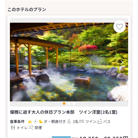
優雅に過す大人の休日プラン本邸 ツイン洋室(2名1室)
夕・朝食付き
2名
ツイン
バス
トイレ
禁煙