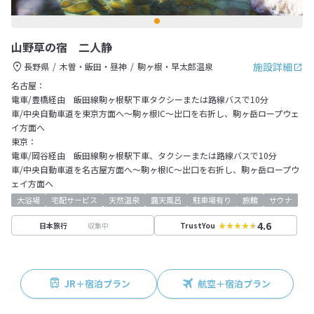
山野草の宿 二人静
施設詳細
長野県
木曽・飯田・昼神
駒ヶ根・早太郎温泉
名古屋：
電車/豊橋経由 飯田線駒ヶ根駅下車タクシーまたは路線バスで10分
車/中央自動車道を東京方面へ～駒ヶ根IC～出口を右折し、駒ヶ岳ロープウェ
イ方面へ
東京：
電車/岡谷経由 飯田線駒ヶ根駅下車、タクシーまたは路線バスで10分
車/中央自動車道を名古屋方面へ～駒ヶ根IC～出口を右折し、駒ヶ岳ロープウ
ェイ方面へ
大浴場
宅配サービス
天然温泉
露天風呂
駐車場有り
旅館
サウナ
4.6
収集中
日本旅行
TrustYou
JR＋宿泊プラン
航空＋宿泊プラン