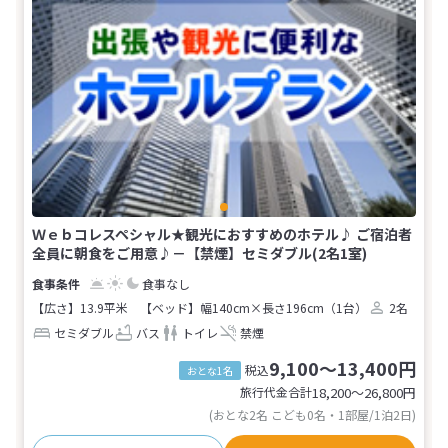
Ｗｅｂコレスペシャル★観光におすすめのホテル♪ ご宿泊者
全員に朝食をご用意♪－【禁煙】セミダブル(2名1室)
食事なし
【広さ】13.9平米
【ベッド】幅140cm×長さ196cm（1台）
2名
セミダブル
バス
トイレ
禁煙
9,100～13,400円
税込
おとな1名
旅行代金合計
18,200〜26,800
円
(おとな2名 こども0名・1部屋/1泊2日)