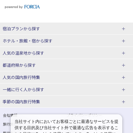
宿泊プランから探す
北海道
ホテル・旅館・宿
から探す
東北
北海道ホテル・旅館
人気の温泉地
から探す
青森県
岩手県
北海道
都道府県から探す
宮城県
秋田県
青森県ホテル・旅館
岩手県ホテル・旅館
湯の川温泉(北海道)
定山渓温泉(北海道)
人気の国内旅行特集
山形県
福島県
宮城県ホテル・旅館
秋田県ホテル・旅館
十勝川温泉(北海道)
阿寒湖温泉(北海道)
北海道旅行・ツアー
東京ディズニーリゾート®への旅
ユニバーサル・スタジオ・ジャパ
一緒に行く人
から探す
ンへの旅
関東
山形県ホテル・旅館
福島県ホテル・旅館
洞爺湖温泉(北海道)
川湯温泉(北海道)
東北
一人旅 国内版
家族・子連れ旅行 国内版
季節の国内旅行特集
温泉旅行
日帰り旅行
東京都
神奈川県
層雲峡温泉(北海道)
知床温泉(北海道)
青森旅行・ツアー
岩手旅行・ツアー
カップル・夫婦旅行 国内版
女子旅 国内版
桜・お花見特集
ゴールデンウィーク（GW）の国内
会社情報
プライバシーポリシー
旅行
当社サイト内においてお客様ごとに最適なサービスを提
埼玉県
千葉県
東京都ホテル・旅館
神奈川県ホテル・旅館
東北
旅行業登録票・約款
規約集
宮城旅行・ツアー
秋田旅行・ツアー
卒業旅行・学生旅行 国内版
供する目的及び当社サイト外で最適な広告を表示するこ
夏休み・お盆の国内旅行
7月の国内旅行
旅行条件書
商標について