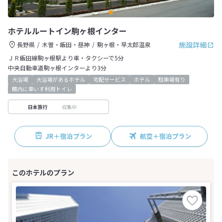
ホテルルートイン駒ヶ根インター
施設詳細
長野県
木曽・飯田・昼神
駒ヶ根・早太郎温泉
ＪＲ飯田線駒ヶ根駅より車・タクシーで5分
中央自動車道駒ヶ根インターより3分
大浴場
大浴場があるホテル
宅配サービス
ホテル
駐車場有り
館内に車いす利用トイレ
収集中
日本旅行
JR＋宿泊プラン
航空＋宿泊プラン