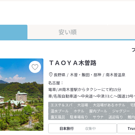
安い順
ＴＡＯＹＡ木曽路
長野県
木曽・飯田・昼神
南木曽温泉
名古屋：
電車/JR南木曽駅からタクシーにて約15分
車/名阪自動車道～中央道～中津川I.C.～国道19号
エステ＆スパ
大浴場
大浴場があるホテル
宅
温水プール
ホテル
屋内プール
ジャグジー
露天風呂
駐車場有り
サウナ
送迎有り
館内
日本旅行
収集中
Tru