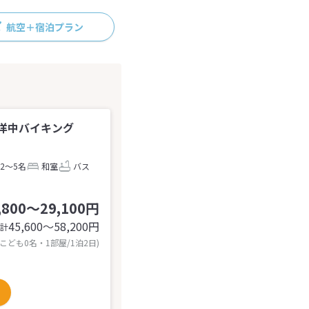
航空＋宿泊プラン
洋中バイキング
2～5名
和室
バス
,800～29,100円
45,600〜58,200
円
計
 こども0名・1部屋/1泊2日)