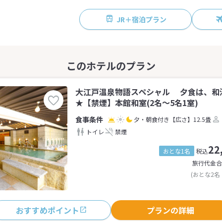
JR＋宿泊プラン
大江戸温泉物語スペシャル 夕食は、和
★【禁煙】本館和室(2名～5名1室)
夕・朝食付き
【広さ】12.5畳
トイレ
禁煙
22
おとな1名
税込
旅行代金合
(おとな2名
おすすめポイント
プランの詳細