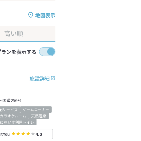
地図表示
高い順
プランを表示する
施設詳細
～国道256号
配サービス
ゲームコーナー
カラオケルーム
天然温泉
に車いす利用トイレ
4.0
stYou