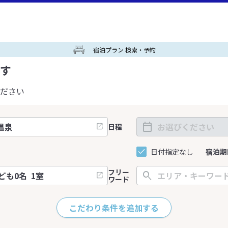
宿泊プラン 検索・予約
す
ださい
日程
日付指定なし
宿泊期
フリー
ワード
こだわり条件を追加する