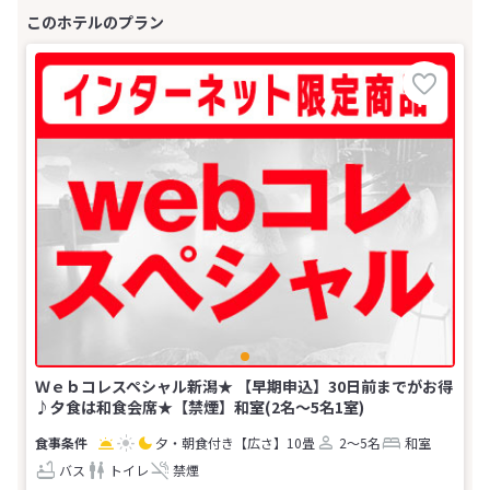
Ｗｅｂコレスペシャル新潟★ 【早期申込】30日前までがお得
♪夕食は和食会席★【禁煙】和室(2名～5名1室)
夕・朝食付き
【広さ】10畳
2～5名
和室
バス
トイレ
禁煙