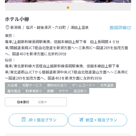
ホテル小柳
施設詳細
新潟県
塩沢・越後湯沢・六日町
湯田上温泉
東京：
電車/上越新幹線長岡駅乗換、信越本線田上駅下車 田上長岡間４０分
車/関越道長岡JCT経由北陸道を新潟方面へ～三条燕IC～国道289を加茂方面
へ、国道403を新津方面に左折約30分
仙台：
電車/東北新幹線大宮経由上越新幹線長岡駅乗換、信越本線田上駅下車
車/東北道郡山JCTから磐越道新潟中央JCT経由北陸道富山方面へ～三条燕IC
～国道289を加茂方面へ、国道403を新津方面に左折約30分
大浴場
宅配サービス
無料WiFiあり
ゲームコーナー
天然温泉
露天風呂
駐車場有り
旅館
サウナ
送迎有り
収集中
日本旅行
JR＋宿泊プラン
航空＋宿泊プラン