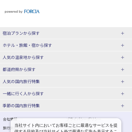
宿泊プランから探す
北海道
ホテル・旅館・宿
から探す
東北
北海道ホテル・旅館
人気の温泉地
から探す
青森県
岩手県
北海道
都道府県から探す
宮城県
秋田県
青森県ホテル・旅館
岩手県ホテル・旅館
湯の川温泉(北海道)
定山渓温泉(北海道)
人気の国内旅行特集
山形県
福島県
宮城県ホテル・旅館
秋田県ホテル・旅館
十勝川温泉(北海道)
阿寒湖温泉(北海道)
北海道旅行・ツアー
東京ディズニーリゾート®への旅
ユニバーサル・スタジオ・ジャパ
一緒に行く人
から探す
ンへの旅
関東
山形県ホテル・旅館
福島県ホテル・旅館
洞爺湖温泉(北海道)
川湯温泉(北海道)
東北
一人旅 国内版
家族・子連れ旅行 国内版
季節の国内旅行特集
温泉旅行
日帰り旅行
東京都
神奈川県
層雲峡温泉(北海道)
知床温泉(北海道)
青森旅行・ツアー
岩手旅行・ツアー
カップル・夫婦旅行 国内版
女子旅 国内版
桜・お花見特集
ゴールデンウィーク（GW）の国内
会社情報
プライバシーポリシー
旅行
当社サイト内においてお客様ごとに最適なサービスを提
埼玉県
千葉県
東京都ホテル・旅館
神奈川県ホテル・旅館
東北
旅行業登録票・約款
規約集
宮城旅行・ツアー
秋田旅行・ツアー
卒業旅行・学生旅行 国内版
供する目的及び当社サイト外で最適な広告を表示するこ