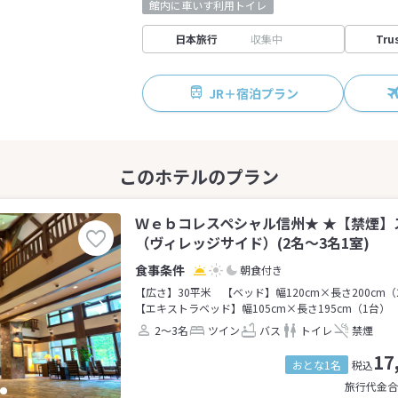
館内に車いす利用トイレ
日本旅行
収集中
Tru
JR＋宿泊プラン
Ｗｅｂコレスペシャル信州★ ★【禁煙】
（ヴィレッジサイド）(2名～3名1室)
朝食付き
【広さ】30平米
【ベッド】幅120cm×長さ200cm（
【エキストラベッド】幅105cm×長さ195cm（1台）
2～3名
ツイン
バス
トイレ
禁煙
17
おとな1名
税込
旅行代金合