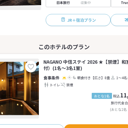
日本旅行
収集中
Tru
JR＋宿泊プラン
NAGANO 中信ステイ 2026 ★【禁煙
付）(1名～3名1室)
朝食付き
【広さ】8畳
1～4名
トイレ
禁煙
11
おとな1名
税込
旅行代金合
(おとな2名