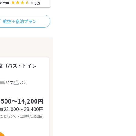
3.5
stYou
航空＋宿泊プラン
】和室（バス・トイレ
和室
バス
,500～14,200円
23,000〜28,400
円
計
 こども0名・1部屋/1泊2日)