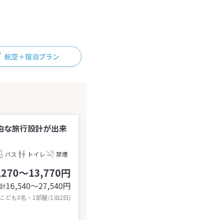
航空＋宿泊プラン
由な旅行設計が出来
バス
トイレ
禁煙
,270～13,770円
16,540〜27,540
円
計
 こども0名・1部屋/1泊2日)