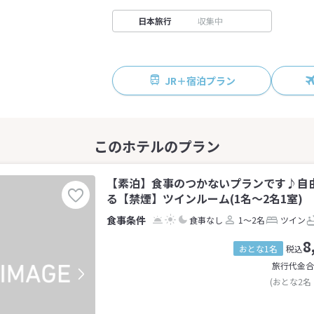
日本旅行
収集中
JR＋宿泊プラン
【素泊】食事のつかないプランです♪自
る【禁煙】ツインルーム(1名～2名1室)
食事なし
1～2名
ツイン
8
おとな1名
税込
旅行代金合
(おとな2名