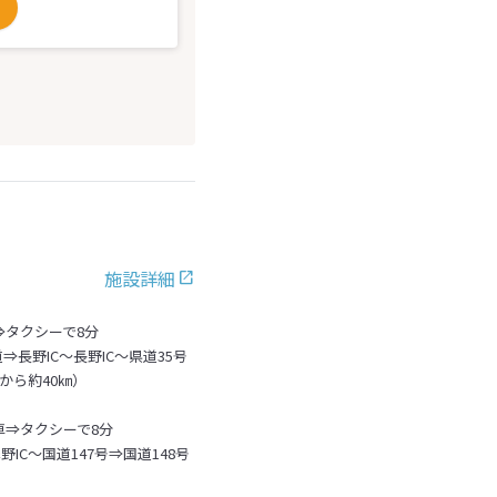
施設詳細
⇒タクシーで8分
長野IC～長野IC～県道35号
Cから約40㎞）
車⇒タクシーで8分
IC～国道147号⇒国道148号