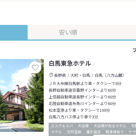
安い順
白馬東急ホテル
長野県
大町・白馬
白馬（八方山麓）
ＪＲ大糸線白馬駅より車・タクシーで8分
長野自動車道安曇野インターより60分
上信越自動車道長野インターより60分
北陸自動車道糸魚川インターより60分
松本空港より車・タクシーで100分
白馬八方バス停より車で3分
エステ＆スパ
大浴場
大浴場があるホテル
宅
ホテル
天然温泉
露天風呂
駐車場有り
サウ