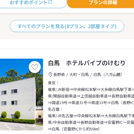
おすすめポイント
プランの詳細
すべてのプランを見る
(8プラン、2部屋タイプ)
白馬 ホテルパイプのけむり
長野県
大町・白馬
白馬（八方山麓）
東京：
電車/JR新宿⇒中央線松本駅⇒大糸線白馬駅下車
車/関越自動車道⇒上信越自動車道⇒長野自動車道⇒
⇒国道19号⇒県道31号⇒県道33号⇒白馬（長野I
名古屋：
電車/JR名古屋⇒中央線松本駅⇒大糸線白馬駅下
車/中央自動車道⇒長野自動車道⇒安曇野IC～安曇野
⇒白馬（安曇野ICから約50㎞）