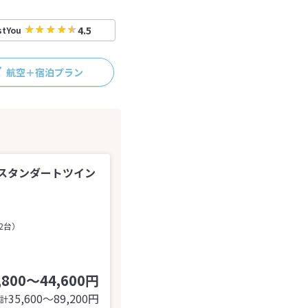
4.5
stYou
航空＋宿泊プラン
スタンダートツイン
2台）
,800～44,600円
35,600〜89,200
円
計