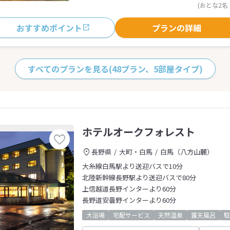
(おとな2名
おすすめポイント
プランの詳細
すべてのプランを見る
(48プラン、5部屋タイプ)
ホテルオークフォレスト
長野県
大町・白馬
白馬（八方山麓）
大糸線白馬駅より送迎バスで10分
北陸新幹線長野駅より送迎バスで80分
上信越道長野インターより60分
長野道安曇野インターより60分
大浴場
宅配サービス
天然温泉
露天風呂
駐