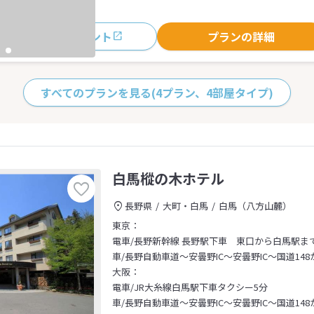
おすすめポイント
プランの詳細
すべてのプランを見る
(4プラン、4部屋タイプ)
白馬樅の木ホテル
長野県
大町・白馬
白馬（八方山麓）
東京：
電車/長野新幹線 長野駅下車 東口から白馬駅ま
車/長野自動車道～安曇野IC～安曇野IC～国道1
大阪：
電車/JR大糸線白馬駅下車タクシー5分
車/長野自動車道～安曇野IC～安曇野IC～国道1