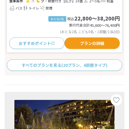
夕・朝食付き
【広さ】10畳
2～5名
和室
バス
トイレ
禁煙
22,800～38,200円
税込
おとな1名
旅行代金合計
45,600〜76,400
円
(おとな2名 こども0名・1部屋/1泊2日)
おすすめポイント
プランの詳細
すべてのプランを見る
(20プラン、4部屋タイプ)