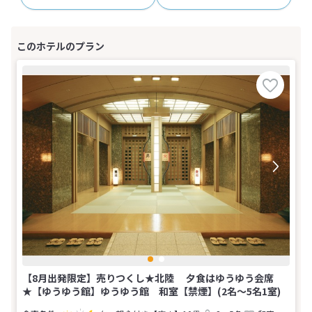
【8月出発限定】売りつくし★北陸 夕食はゆうゆう会席
★【ゆうゆう館】ゆうゆう館 和室【禁煙】(2名～5名1室)