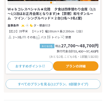
Ｗｅｂコレスペシャル★北陸 夕食は四季替わり会席（1/1
～1/2泊はお正月会席となります)★【禁煙】和モダンルー
ム ツイン／シングルベッド×２台(2名～3名1室)
夕・朝食付き
【広さ】39平米
【ベッド】幅100cm×長さ200cm（2台）
2～3名
その他
バス
トイレ
禁煙
27,700～48,700円
税込
おとな1名
旅行代金合計
55,400〜97,400
円
(おとな2名 こども0名・1部屋/1泊2日)
おすすめポイント
プランの詳細
すべてのプランを見る
(12プラン、8部屋タイプ)