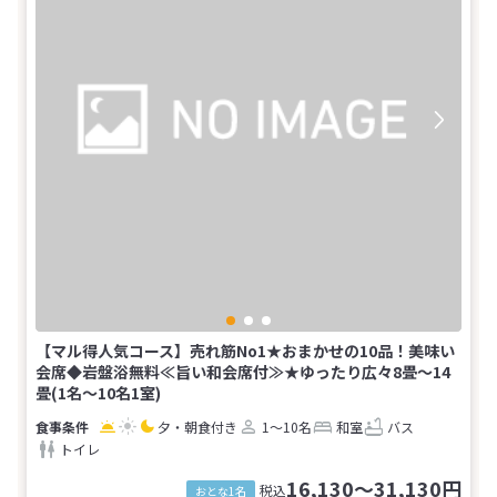
【マル得人気コース】売れ筋No1★おまかせの10品！美味い
会席◆岩盤浴無料≪旨い和会席付≫★ゆったり広々8畳～14
畳(1名～10名1室)
夕・朝食付き
1～10名
和室
バス
トイレ
16,130～31,130円
税込
おとな1名