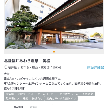
北陸福井あわら温泉 美松
施設詳細
福井県
あわら・勝山・東尋坊
あわら
大阪：
電車/JR・ハピラインふくい芦原温泉駅下車
車/金津インター～金津インター出口を出てすぐ左折。国道305号線を左折。
信号2つ目を右折
大浴場
宅配サービス
ゲームコーナー
カラオケルーム
天然温泉
駐車場有り
旅館
送迎有り
館内に車いす利用トイレ
収集中
日本旅行