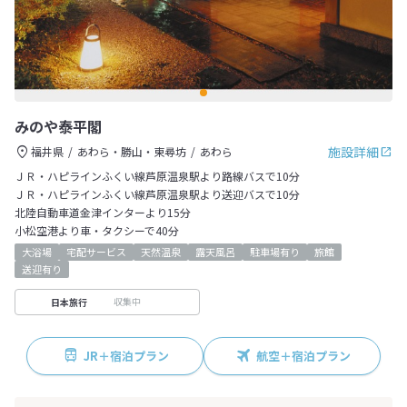
みのや泰平閣
施設詳細
福井県
あわら・勝山・東尋坊
あわら
ＪＲ・ハピラインふくい線芦原温泉駅より路線バスで10分
ＪＲ・ハピラインふくい線芦原温泉駅より送迎バスで10分
北陸自動車道金津インターより15分
小松空港より車・タクシーで40分
大浴場
宅配サービス
天然温泉
露天風呂
駐車場有り
旅館
送迎有り
収集中
日本旅行
JR＋宿泊プラン
航空＋宿泊プラン