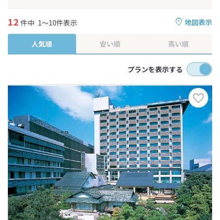
12
地図表示
件中
1～10件表示
人気順
安い順
高い順
プランを表示する