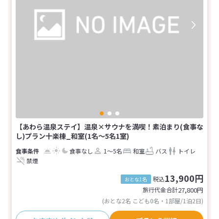
【あわら温泉ステイ】温泉×サウナを満喫！素泊まり(食事な
し)プラン十楽棟_和室(1名～5名1室)
食事なし
1～5名
和室
バス
トイレ
禁煙
13,900円
税込
おとな1名
旅行代金合計
27,800
円
(おとな2名 こども0名・1部屋/1泊2日)