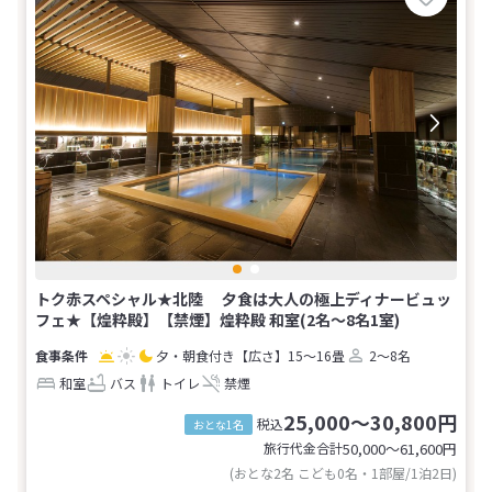
トク赤スペシャル★北陸 夕食は大人の極上ディナービュッ
フェ★【煌粋殿】【禁煙】煌粋殿 和室(2名～8名1室)
夕・朝食付き
【広さ】15～16畳
2～8名
和室
バス
トイレ
禁煙
25,000～30,800円
税込
おとな1名
旅行代金合計
50,000〜61,600
円
(おとな2名 こども0名・1部屋/1泊2日)