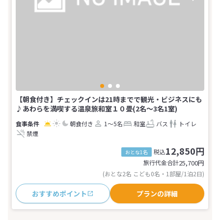
【朝食付き】チェックインは21時までで観光・ビジネスにも
♪あわらを満喫する温泉旅和室１０畳(2名～3名1室)
朝食付き
1～5名
和室
バス
トイレ
禁煙
12,850円
税込
おとな1名
旅行代金合計
25,700
円
(おとな2名 こども0名・1部屋/1泊2日)
おすすめポイント
プランの詳細