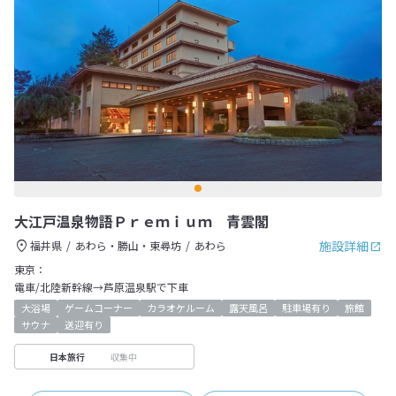
大江戸温泉物語Ｐｒｅｍｉｕｍ 青雲閣
施設詳細
福井県
あわら・勝山・東尋坊
あわら
東京：
電車/北陸新幹線→芦原温泉駅で下車
大浴場
ゲームコーナー
カラオケルーム
露天風呂
駐車場有り
旅館
サウナ
送迎有り
収集中
日本旅行