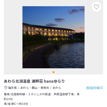
あわら北潟温泉 湖畔荘 hanaゆらり
施設詳細
福井県
あわら・勝山・東尋坊
あわら
電車/北陸新幹線・ＩＲいしかわ鉄道 芦原温泉駅下車、車
約10分
車/金津IC～約10分