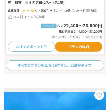
苑 和室 ※４名定員(2名～4名1室)
夕・朝食付き
【広さ】10畳
2～4名
和室
バス
トイレ
禁煙
22,400～26,600円
税込
おとな1名
旅行代金合計
44,800〜53,200
円
(おとな2名 こども0名・1部屋/1泊2日)
おすすめポイント
プランの詳細
すべてのプランを見る
(19プラン、11部屋タイプ)