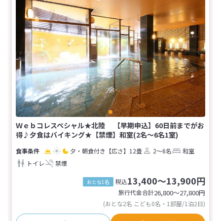
Ｗｅｂコレスペシャル★北陸 【早期申込】60日前までがお
得♪夕食はバイキング★【禁煙】和室(2名～6名1室)
夕・朝食付き
【広さ】12畳
2～6名
和室
トイレ
禁煙
13,400～13,900円
税込
おとな1名
旅行代金合計
26,800〜27,800
円
(おとな2名 こども0名・1部屋/1泊2日)