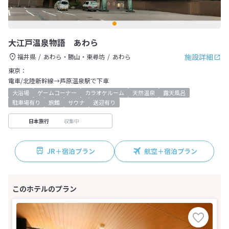
大江戸温泉物語 あわら
施設詳細
福井県
あわら・勝山・東尋坊
あわら
東京：
電車/北陸新幹線→芦原温泉駅で下車
大浴場
ゲームコーナー
カラオケルーム
天然温泉
露天風呂
駐車場有り
旅館
サウナ
送迎有り
収集中
日本旅行
JR＋宿泊プラン
航空＋宿泊プラン