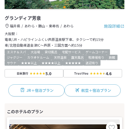
グランディア芳泉
施設詳細
福井県
あわら・勝山・東尋坊
あわら
大阪駅：
電車/JR・ハピラインふくい芦原温泉駅下車、タクシーで約15分
車/北陸自動車道金津IC～芦原・三国方面へ約15分
エステ＆スパ
大浴場
貸切風呂
宅配サービス
ゲームコーナー
ジャグジー
カラオケルーム
天然温泉
露天風呂
駐車場有り
旅館
サウナ
★★★以上
★★★★以上
★★★★★
送迎有り
5.0
4.6
日本旅行
TrustYou
JR＋宿泊プラン
航空＋宿泊プラン