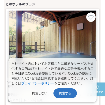
当社サイト内においてお客様ごとに最適なサービスを提
供する目的及び当社サイト外で最適な広告を表示するこ
とを目的にCookieを使用しています。Cookieの使用に
同意いただける場合は同意するを選択してください。詳
Ｗｅｂコレスペシャル★北陸 夕食は旬の瓢会席★【禁煙】
しくは
プライバシーポリシー
をご確認ください。
泰平和室(2名～3名1室)
条件変更
同意しない
同意する
夕・朝食付き
【広さ】10畳
2～3名
和室
バス
トイレ
禁煙