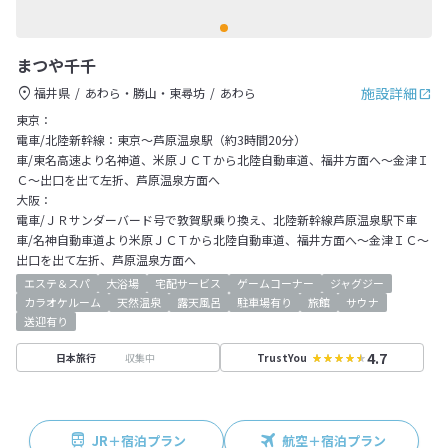
まつや千千
施設詳細
福井県
あわら・勝山・東尋坊
あわら
東京：
電車/北陸新幹線：東京～芦原温泉駅（約3時間20分）
車/東名高速より名神道、米原ＪＣＴから北陸自動車道、福井方面へ～金津Ｉ
Ｃ～出口を出て左折、芦原温泉方面へ
大阪：
電車/ＪＲサンダーバード号で敦賀駅乗り換え、北陸新幹線芦原温泉駅下車
車/名神自動車道より米原ＪＣＴから北陸自動車道、福井方面へ～金津ＩＣ～
出口を出て左折、芦原温泉方面へ
エステ＆スパ
大浴場
宅配サービス
ゲームコーナー
ジャグジー
カラオケルーム
天然温泉
露天風呂
駐車場有り
旅館
サウナ
送迎有り
4.7
収集中
日本旅行
TrustYou
JR＋宿泊プラン
航空＋宿泊プラン