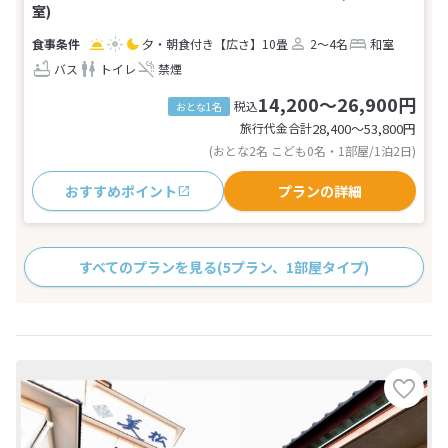
室)
夕・朝食付き
【広さ】10畳
2～4名
和室
バス
トイレ
禁煙
14,200～26,900円
税込
おとな1名
旅行代金合計
28,400〜53,800
円
(おとな2名 こども0名・1部屋/1泊2日)
おすすめポイント
プランの詳細
すべてのプランを見る
(5プラン、1部屋タイプ)