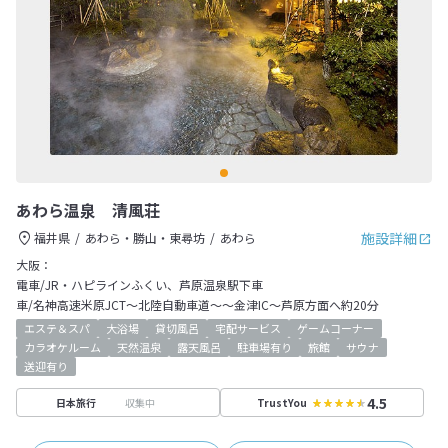
あわら温泉 清風荘
施設詳細
福井県
あわら・勝山・東尋坊
あわら
大阪：
電車/JR・ハピラインふくい、芦原温泉駅下車
車/名神高速米原JCT～北陸自動車道～～金津IC～芦原方面へ約20分
エステ＆スパ
大浴場
貸切風呂
宅配サービス
ゲームコーナー
カラオケルーム
天然温泉
露天風呂
駐車場有り
旅館
サウナ
送迎有り
4.5
収集中
日本旅行
TrustYou