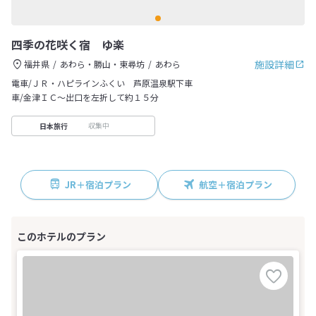
四季の花咲く宿 ゆ楽
施設詳細
福井県
あわら・勝山・東尋坊
あわら
電車/ＪＲ・ハピラインふくい 芦原温泉駅下車
車/金津ＩＣ～出口を左折して約１５分
収集中
日本旅行
JR＋宿泊プラン
航空＋宿泊プラン