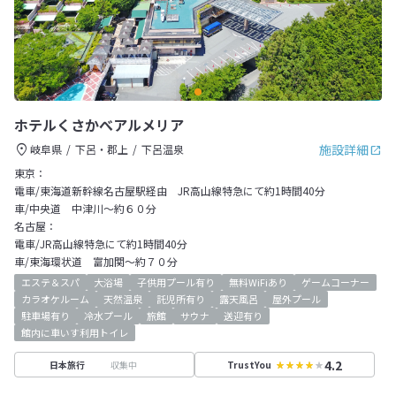
ホテルくさかべアルメリア
施設詳細
岐阜県
下呂・郡上
下呂温泉
東京：
電車/東海道新幹線名古屋駅経由 JR高山線特急にて約1時間40分
車/中央道 中津川～約６０分
名古屋：
電車/JR高山線特急にて約1時間40分
車/東海環状道 富加関～約７０分
エステ＆スパ
大浴場
子供用プール有り
無料WiFiあり
ゲームコーナー
カラオケルーム
天然温泉
託児所有り
露天風呂
屋外プール
駐車場有り
冷水プール
旅館
サウナ
送迎有り
館内に車いす利用トイレ
4.2
収集中
日本旅行
TrustYou