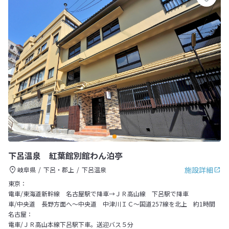
下呂温泉 紅葉館別館わん泊亭
施設詳細
岐阜県
下呂・郡上
下呂温泉
東京：
電車/東海道新幹線 名古屋駅で降車→ＪＲ高山線 下呂駅で降車
車/中央道 長野方面へ～中央道 中津川ＩＣ～国道257線を北上 約1時間
名古屋：
電車/ＪＲ高山本線下呂駅下車。送迎バス５分