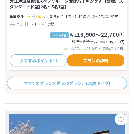
大江戸温泉物語スペシャル 夕食はバイキング★【禁煙】ス
タンダード和室(2名～5名1室)
夕・朝食付き
【広さ】10畳
2～5名
和室
バス
トイレ
禁煙
13,900～22,700円
税込
おとな1名
旅行代金合計
27,800〜45,400
円
(おとな2名 こども0名・1部屋/1泊2日)
おすすめポイント
プランの詳細
すべてのプランを見る
(5プラン、1部屋タイプ)