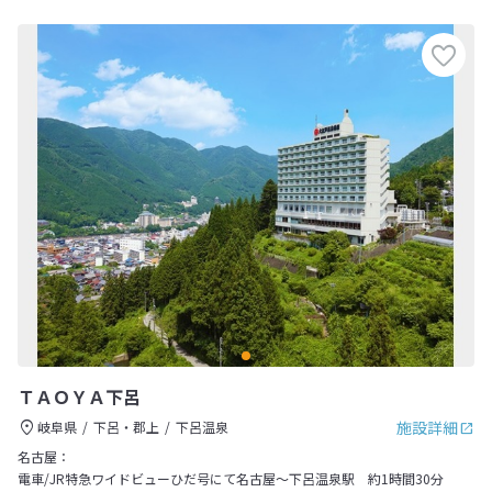
ＴＡＯＹＡ下呂
施設詳細
岐阜県
下呂・郡上
下呂温泉
名古屋：
電車/JR特急ワイドビューひだ号にて名古屋～下呂温泉駅 約1時間30分