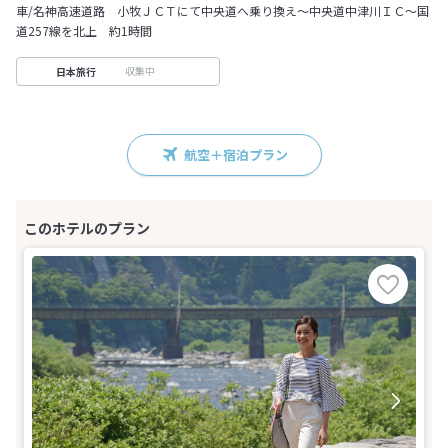
車/名神高速道路 小牧ＪＣＴにて中央道へ乗り換え～中央道中津川ＩＣ～国
道257線を北上 約1時間
収集中
日本旅行
航空＋宿泊プラン