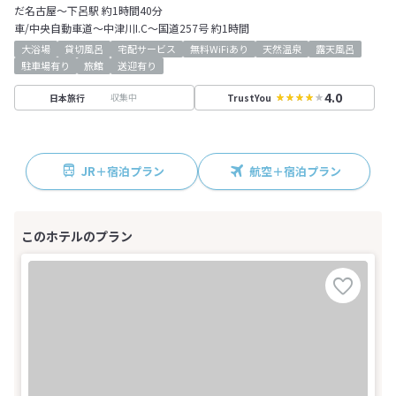
だ名古屋～下呂駅 約1時間40分
車/中央自動車道～中津川I.C～国道257号 約1時間
大浴場
貸切風呂
宅配サービス
無料WiFiあり
天然温泉
露天風呂
駐車場有り
旅館
送迎有り
4.0
収集中
日本旅行
TrustYou
JR＋宿泊プラン
航空＋宿泊プラン