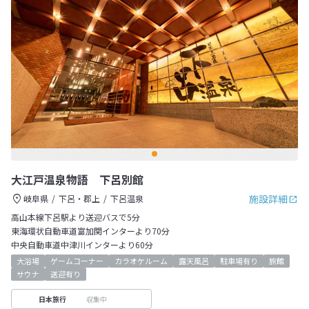
大江戸温泉物語 下呂別館
施設詳細
岐阜県
下呂・郡上
下呂温泉
高山本線下呂駅より送迎バスで5分
東海環状自動車道富加関インターより70分
中央自動車道中津川インターより60分
大浴場
ゲームコーナー
カラオケルーム
露天風呂
駐車場有り
旅館
サウナ
送迎有り
収集中
日本旅行