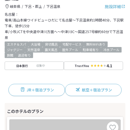
施設詳細
岐阜県
下呂・郡上
下呂温泉
名古屋：
電車/高山本線ワイドビューひだにて名古屋～下呂温泉約1時間40分、下呂駅
下車、徒歩15分
車/小牧JCTを中央道中津川方面へ～中津川IC～国道257号線約60分で下呂温
泉
エステ＆スパ
大浴場
貸切風呂
宅配サービス
無料WiFiあり
ジャグジー
天然温泉
露天風呂
屋外プール
駐車場有り
冷水プール
旅館
送迎有り
4.1
収集中
日本旅行
TrustYou
JR＋宿泊プラン
航空＋宿泊プラン