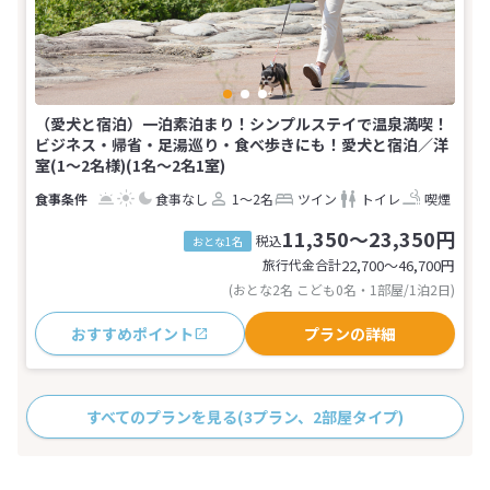
（愛犬と宿泊）一泊素泊まり！シンプルステイで温泉満喫！
ビジネス・帰省・足湯巡り・食べ歩きにも！愛犬と宿泊／洋
室(1～2名様)(1名～2名1室)
食事なし
1～2名
ツイン
トイレ
喫煙
11,350～23,350円
税込
おとな1名
旅行代金合計
22,700〜46,700
円
(おとな2名 こども0名・1部屋/1泊2日)
おすすめポイント
プランの詳細
すべてのプランを見る
(3プラン、2部屋タイプ)