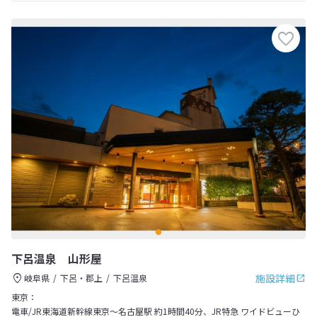
下呂温泉 山形屋
施設詳細
岐阜県
下呂・郡上
下呂温泉
東京：
電車/JR東海道新幹線東京～名古屋駅 約1時間40分、JR特急 ワイドビューひ