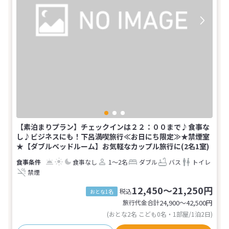
【素泊まりプラン】チェックインは２２：００まで♪食事な
し♪ビジネスにも！下呂満喫旅行≪お日にち限定≫★禁煙室
★【ダブルベッドルーム】お気軽なカップル旅行に(2名1室)
食事なし
1～2名
ダブル
バス
トイレ
禁煙
12,450～21,250円
税込
おとな1名
旅行代金合計
24,900〜42,500
円
(おとな2名 こども0名・1部屋/1泊2日)