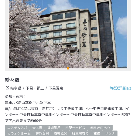
紗々羅
施設詳細
岐阜県
下呂・郡上
下呂温泉
愛知・東京：
電車/JR高山本線下呂駅下車
車/小牧JTC又は東京（高井戸）より中央道中津川へ～中央自動車道中津川イ
ンター～中央自動車道中津川インター～中央自動車道中津川インター～R257
で下呂温泉まで約60分
エステ＆スパ
大浴場
貸切風呂
宅配サービス
無料WiFiあり
カラオケルーム
天然温泉
露天風呂
駐車場有り
旅館
サウナ