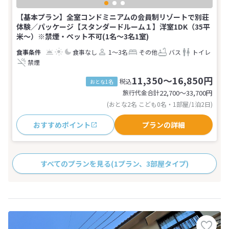
【基本プラン】全室コンドミニアムの会員制リゾートで別荘
体験／パッケージ【スタンダードルーム１】洋室1DK（35平
米～）※禁煙・ペット不可(1名～3名1室)
食事なし
1～3名
その他
バス
トイレ
禁煙
11,350～16,850円
税込
おとな1名
旅行代金合計
22,700〜33,700
円
(おとな2名 こども0名・1部屋/1泊2日)
おすすめポイント
プランの詳細
すべてのプランを見る
(1プラン、3部屋タイプ)