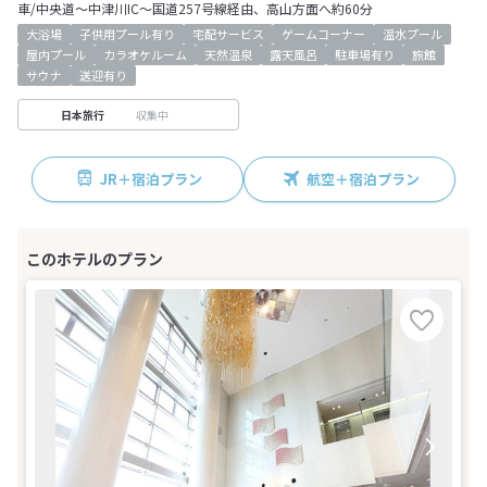
車/中央道～中津川IC～国道257号線経由、高山方面へ約60分
大浴場
子供用プール有り
宅配サービス
ゲームコーナー
温水プール
屋内プール
カラオケルーム
天然温泉
露天風呂
駐車場有り
旅館
サウナ
送迎有り
収集中
日本旅行
JR＋宿泊プラン
航空＋宿泊プラン