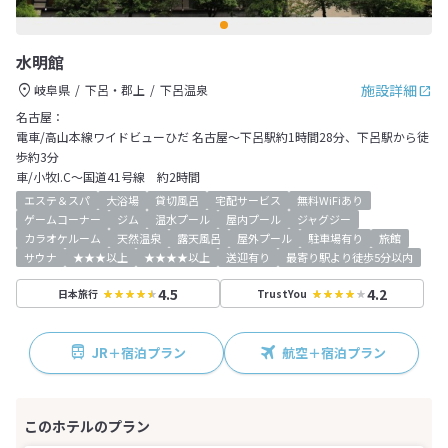
水明館
施設詳細
岐阜県
下呂・郡上
下呂温泉
名古屋：
電車/高山本線ワイドビューひだ 名古屋～下呂駅約1時間28分、下呂駅から徒
歩約3分
車/小牧I.C～国道41号線 約2時間
エステ＆スパ
大浴場
貸切風呂
宅配サービス
無料WiFiあり
ゲームコーナー
ジム
温水プール
屋内プール
ジャグジー
カラオケルーム
天然温泉
露天風呂
屋外プール
駐車場有り
旅館
サウナ
★★★以上
★★★★以上
送迎有り
最寄り駅より徒歩5分以内
4.5
4.2
日本旅行
TrustYou
JR＋宿泊プラン
航空＋宿泊プラン