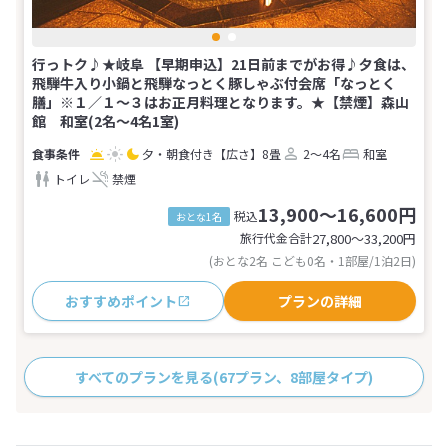
行っトク♪★岐阜 【早期申込】21日前までがお得♪夕食は、
飛騨牛入り小鍋と飛騨なっとく豚しゃぶ付会席「なっとく
膳」※１／１～３はお正月料理となります。★【禁煙】森山
館 和室(2名～4名1室)
夕・朝食付き
【広さ】8畳
2～4名
和室
トイレ
禁煙
13,900～16,600円
税込
おとな1名
旅行代金合計
27,800〜33,200
円
(おとな2名 こども0名・1部屋/1泊2日)
おすすめポイント
プランの詳細
すべてのプランを見る
(67プラン、8部屋タイプ)