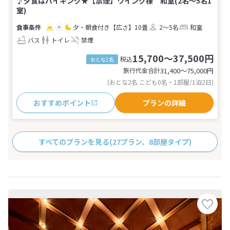
♪夕食はバイキング★【禁煙】ウイング棟 和室(2名～5名1
室)
夕・朝食付き
【広さ】10畳
2～5名
和室
バス
トイレ
禁煙
15,700～37,500円
税込
おとな1名
旅行代金合計
31,400〜75,000
円
(おとな2名 こども0名・1部屋/1泊2日)
おすすめポイント
プランの詳細
すべてのプランを見る
(27プラン、8部屋タイプ)