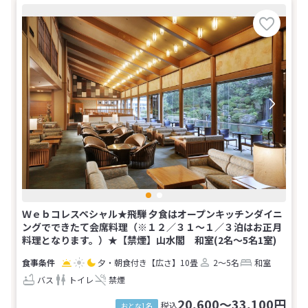
Ｗｅｂコレスペシャル★飛騨 夕食はオープンキッチンダイニ
ングでできたて会席料理（※１２／３１～１／３泊はお正月
料理となります。）★【禁煙】山水閣 和室(2名～5名1室)
夕・朝食付き
【広さ】10畳
2～5名
和室
バス
トイレ
禁煙
20,600～33,100円
税込
おとな1名