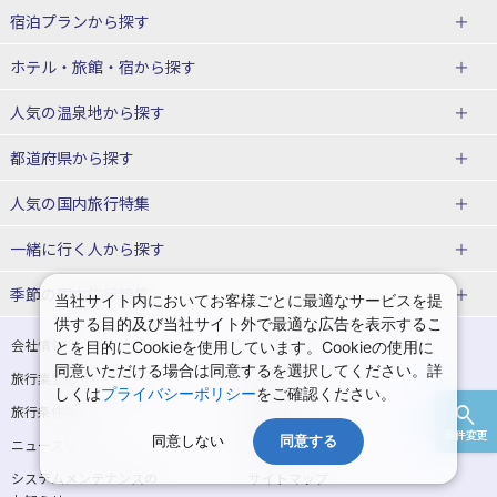
宿泊プランから探す
北海道
ホテル・旅館・宿
から探す
東北
北海道ホテル・旅館
人気の温泉地
から探す
青森県
岩手県
北海道
都道府県から探す
宮城県
秋田県
青森県ホテル・旅館
岩手県ホテル・旅館
湯の川温泉(北海道)
定山渓温泉(北海道)
人気の国内旅行特集
山形県
福島県
宮城県ホテル・旅館
秋田県ホテル・旅館
十勝川温泉(北海道)
阿寒湖温泉(北海道)
北海道旅行・ツアー
東京ディズニーリゾート®への旅
ユニバーサル・スタジオ・ジャパ
一緒に行く人
から探す
ンへの旅
関東
山形県ホテル・旅館
福島県ホテル・旅館
洞爺湖温泉(北海道)
川湯温泉(北海道)
東北
一人旅 国内版
家族・子連れ旅行 国内版
季節の国内旅行特集
当社サイト内においてお客様ごとに最適なサービスを提
温泉旅行
日帰り旅行
供する目的及び当社サイト外で最適な広告を表示するこ
東京都
神奈川県
層雲峡温泉(北海道)
知床温泉(北海道)
青森旅行・ツアー
岩手旅行・ツアー
カップル・夫婦旅行 国内版
女子旅 国内版
桜・お花見特集
ゴールデンウィーク（GW）の国内
会社情報
プライバシーポリシー
とを目的にCookieを使用しています。Cookieの使用に
旅行
同意いただける場合は同意するを選択してください。詳
埼玉県
千葉県
東京都ホテル・旅館
神奈川県ホテル・旅館
東北
旅行業登録票・約款
規約集
宮城旅行・ツアー
秋田旅行・ツアー
卒業旅行・学生旅行 国内版
しくは
プライバシーポリシー
をご確認ください。
夏休み・お盆の国内旅行
7月の国内旅行
旅行条件書
商標について
茨城県
栃木県
埼玉県ホテル・旅館
千葉県ホテル・旅館
花巻温泉(岩手)
蔵王温泉(山形)
山形旅行・ツアー
福島旅行・ツアー
条件変更
同意しない
同意する
ニュースリリース
採用情報
8月の国内旅行
9月の国内旅行
群馬県
茨城県ホテル・旅館
栃木県ホテル・旅館
かみのやま温泉(山形)
鳴子温泉(宮城)
関東
システムメンテナンスの
サイトマップ
10月の国内旅行
11月の国内旅行