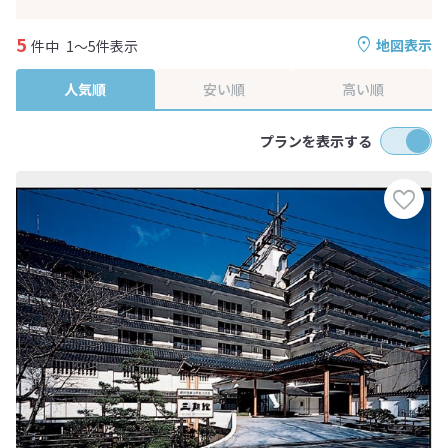
5
地図表示
件中
1～5件表示
人気順
安い順
高い順
プランを表示する