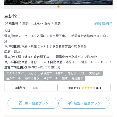
三朝館
施設詳細
鳥取県
三朝・はわい・倉吉
三朝
大阪：
電車/特急スーパーはくと号にて倉吉駅下車、三朝温泉行き路線バスで約２０
分
車/中国自動車道～院庄IC～Ｒ１７９を倉吉方面へ約６０分
広島・岡山：
電車/米子駅（乗換）倉吉駅下車、三朝温泉行き路線バスで約20分
車/中国自動車道～落合JC～米子自動車道～湯原ＩＣ～湯原ＩＣ～Ｒ313にて
倉吉市内経由又はR482～R179で約50分
エステ＆スパ
大浴場
子供用プール有り
宅配サービス
天然温泉
屋外プール
駐車場有り
冷水プール
旅館
送迎有り
4.3
収集中
日本旅行
TrustYou
JR＋宿泊プラン
航空＋宿泊プラン