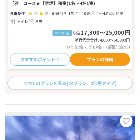
「雅」コース★【禁煙】和室(1名～4名1室)
夕・朝食付き
【広さ】10畳
1～4名
和室
トイレ
禁煙
17,300～25,000円
税込
おとな1名
旅行代金合計
34,600〜50,000
円
(おとな2名 こども0名・1部屋/1泊2日)
おすすめポイント
プランの詳細
すべてのプランを見る
(24プラン、2部屋タイプ)