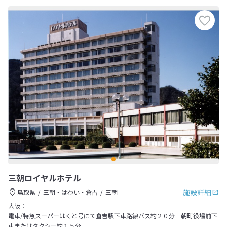
三朝ロイヤルホテル
施設詳細
鳥取県
三朝・はわい・倉吉
三朝
大阪：
電車/特急スーパーはくと号にて倉吉駅下車路線バス約２０分三朝町役場前下
車またはタクシー約１５分