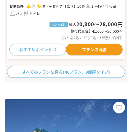
夕・朝食付き
【広さ】10畳
1～4名
和室
バス
トイレ
20,800～28,000円
税込
おとな1名
旅行代金合計
41,600〜56,000
円
(おとな2名 こども0名・1部屋/1泊2日)
おすすめポイント
プランの詳細
すべてのプランを見る
(46プラン、9部屋タイプ)