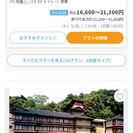
和室
バス
トイレ
禁煙
16,600～21,300円
税込
おとな1名
旅行代金合計
33,200〜42,600
円
(おとな2名 こども0名・1部屋/1泊2日)
おすすめポイント
プランの詳細
すべてのプランを見る
(42プラン、5部屋タイプ)