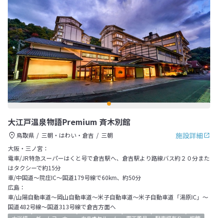
大江戸温泉物語Premium 斉木別館
施設詳細
鳥取県
三朝・はわい・倉吉
三朝
大阪・三ノ宮：
電車/JR特急スーパーはくと号で倉吉駅へ、倉吉駅より路線バス約２０分また
はタクシーで約15分
車/中国道～院庄IC～国道179号線で60km、約50分
広島：
車/山陽自動車道～岡山自動車道～米子自動車道～米子自動車道「湯原IC」～
国道482号線～国道313号線で倉吉方面へ
大浴場
ゲームコーナー
カラオケルーム
露天風呂
駐車場有り
旅館