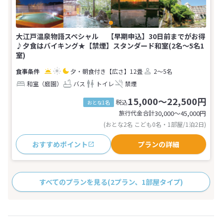
大江戸温泉物語スペシャル 【早期申込】30日前までがお得
♪夕食はバイキング★【禁煙】スタンダード和室(2名～5名1
室)
夕・朝食付き
【広さ】12畳
2～5名
和室（庭園）
バス
トイレ
禁煙
15,000～22,500円
税込
おとな1名
旅行代金合計
30,000〜45,000
円
(おとな2名 こども0名・1部屋/1泊2日)
おすすめポイント
プランの詳細
すべてのプランを見る
(2プラン、1部屋タイプ)