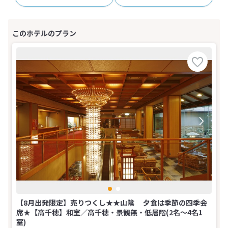
【8月出発限定】売りつくし★★山陰 夕食は季節の四季会
席★【高千穂】和室／高千穂・景観無・低層階(2名～4名1
室)