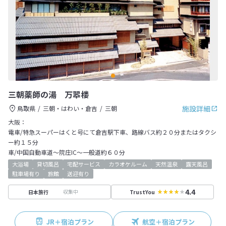
三朝薬師の湯 万翆楼
施設詳細
鳥取県
三朝・はわい・倉吉
三朝
大阪：
電車/特急スーパーはくと号にて倉吉駅下車、路線バス約２０分またはタクシ
ー約１５分
車/中国自動車道～院庄IC～一般道約６０分
大浴場
貸切風呂
宅配サービス
カラオケルーム
天然温泉
露天風呂
駐車場有り
旅館
送迎有り
4.4
収集中
日本旅行
TrustYou
JR＋宿泊プラン
航空＋宿泊プラン