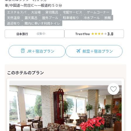
車/中国道～院庄IC～一般道約５０分
エステ＆スパ
大浴場
貸切風呂
宅配サービス
ゲームコーナー
天然温泉
露天風呂
屋外プール
駐車場有り
冷水プール
旅館
送迎有り
館内に車いす利用トイレ
3.8
収集中
日本旅行
TrustYou
JR＋宿泊プラン
航空＋宿泊プラン