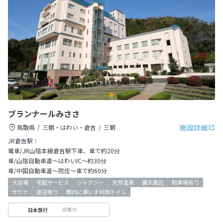
ブランナールみささ
施設詳細
鳥取県
三朝・はわい・倉吉
三朝
JR倉吉駅：
電車/JR山陰本線倉吉駅下車、車で約20分
車/山陰自動車道～はわいIC～約30分
車/中国自動車道～院庄～車で約60分
大浴場
宅配サービス
ジャグジー
天然温泉
露天風呂
駐車場有り
サウナ
送迎有り
館内に車いす利用トイレ
収集中
日本旅行