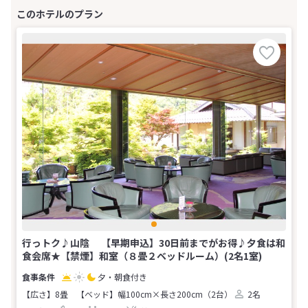
行っトク♪山陰 【早期申込】30日前までがお得♪夕食は和
食会席★【禁煙】和室（８畳２ベッドルーム）(2名1室)
夕・朝食付き
【広さ】8畳
【ベッド】幅100cm×長さ200cm（2台）
2名