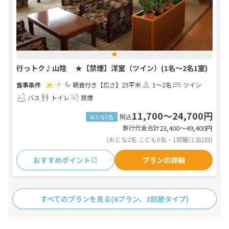
行っトク♪山陰 ★【禁煙】洋室（ツイン）(1名～2名1室)
朝食付き
【広さ】25平米
1～2名
ツイン
バス
トイレ
禁煙
11,700～24,700円
税込
おとな1名
旅行代金合計
23,400〜49,400
円
(おとな2名 こども0名・1部屋/1泊2日)
おすすめポイント
プランの詳細
すべてのプランを見る
(6プラン、3部屋タイプ)