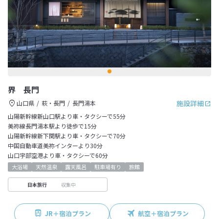
界 長門
施設詳細
山口県
萩・長門
長門湯本
山陽新幹線新山口駅より車・タクシーで55分
美祢線長門湯本駅より徒歩で15分
山陽新幹線新下関駅より車・タクシーで70分
中国自動車道美祢インターより30分
山口宇部空港より車・タクシーで60分
大浴場
天然温泉
露天風呂
駐車場有り
旅館
収集中
日本旅行
JR＋宿泊プラン
航空＋宿泊プラン