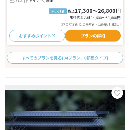
バス
トイレ
禁煙
17,300～26,800円
税込
おとな1名
旅行代金合計
34,600〜53,600
円
(おとな2名 こども0名・1部屋/1泊2日)
おすすめポイント
プランの詳細
すべてのプランを見る
(34プラン、8部屋タイプ)