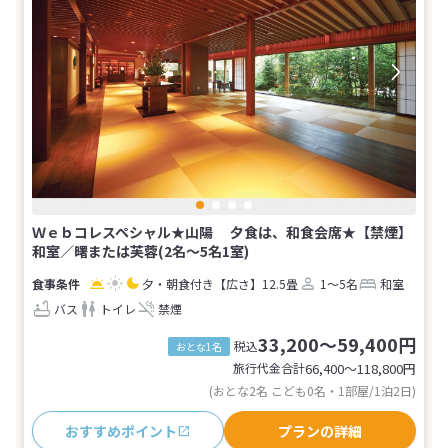
Ｗｅｂコレスペシャル★山陽 夕食は、和食会席★【禁煙】
和室／曙または芙蓉(2名～5名1室)
夕・朝食付き
【広さ】12.5畳
1～5名
和室
バス
トイレ
禁煙
33,200～59,400円
税込
おとな1名
旅行代金合計
66,400〜118,800
円
(おとな2名 こども0名・1部屋/1泊2日)
おすすめポイント
プランの詳細