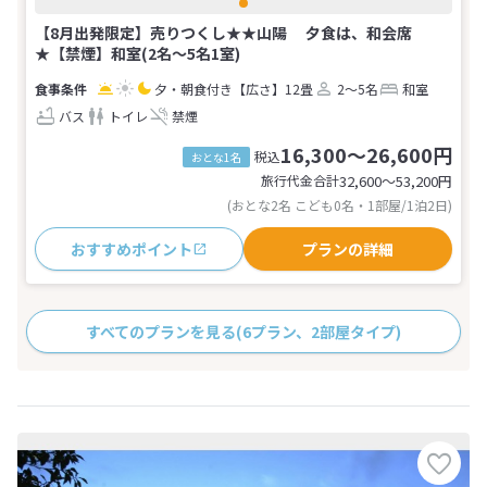
【8月出発限定】売りつくし★★山陽 夕食は、和会席
★【禁煙】和室(2名～5名1室)
夕・朝食付き
【広さ】12畳
2～5名
和室
バス
トイレ
禁煙
16,300～26,600円
税込
おとな1名
旅行代金合計
32,600〜53,200
円
(おとな2名 こども0名・1部屋/1泊2日)
おすすめポイント
プランの詳細
すべてのプランを見る
(6プラン、2部屋タイプ)