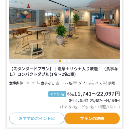
【スタンダードプラン】｜温泉＋サウナ入り放題！（食事な
し）コンパクトダブル(1名～2名1室)
食事なし
1～2名
ダブル
バス
禁煙
11,741～22,097円
税込
おとな1名
旅行代金合計
23,482〜44,194
円
(おとな2名 こども0名・1部屋/1泊2日)
おすすめポイント
プランの詳細