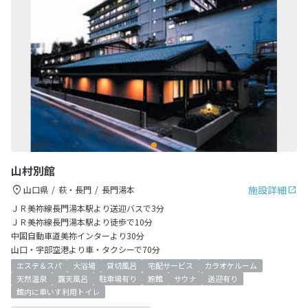
山村別館
施設詳細
山口県
萩・長門
長門湯本
ＪＲ美祢線長門湯本駅より送迎バスで3分
ＪＲ美祢線長門湯本駅より徒歩で10分
中国自動車道美祢インターより30分
山口・宇部空港より車・タクシーで70分
エステ＆スパ
大浴場
貸切風呂
宅配サービス
カラオケルーム
天然温泉
露天風呂
駐車場有り
旅館
サウナ
送迎有り
館内に車いす利用トイレ