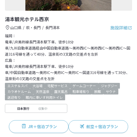
湯本観光ホテル西京
施設詳細
山口県
萩・長門
長門湯本
福岡：
電車/JR美祢線長門湯本駅下車、徒歩10分
車/九州自動車道路経由中国自動車道路～美祢西IC～美祢西IC～美祢西IC～国
道316号線を通って40分、温泉街の3叉路の交差点を左折
広島：
電車/JR美祢線長門湯本駅下車、徒歩10分
車/中国自動車道路～美祢IC～美祢IC～美祢IC～国道316号線を通って30分、
温泉街の3叉路の交差点を左折
エステ＆スパ
大浴場
宅配サービス
ゲームコーナー
ジャグジー
カラオケルーム
天然温泉
露天風呂
駐車場有り
旅館
サウナ
送迎有り
館内に車いす利用トイレ
収集中
日本旅行
JR＋宿泊プラン
航空＋宿泊プラン