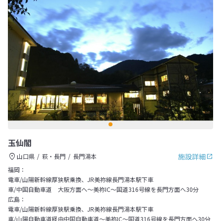
玉仙閣
施設詳細
山口県
萩・長門
長門湯本
福岡：
電車/山陽新幹線厚狭駅乗換、JR美祢線長門湯本駅下車
車/中国自動車道 大阪方面へ～美祢IC～国道316号線を長門方面へ30分
広島：
電車/山陽新幹線厚狭駅乗換、JR美祢線長門湯本駅下車
車/山陽自動車道経由中国自動車道～美祢IC～国道316号線を長門方面へ30分