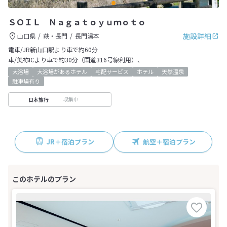
ＳＯＩＬ Ｎａｇａｔｏｙｕｍｏｔｏ
施設詳細
山口県
萩・長門
長門湯本
電車/JR新山口駅より車で約60分
車/美祢ICより車で約30分（国道316号線利用）、
大浴場
大浴場があるホテル
宅配サービス
ホテル
天然温泉
駐車場有り
収集中
日本旅行
JR＋宿泊プラン
航空＋宿泊プラン