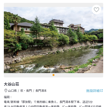
大谷山荘
施設詳細
山口県
萩・長門
長門湯本
福岡：
電車/新幹線「厚狭駅」で美祢線に乗換え、長門湯本駅下車、送迎5分
車/九州自動車道より中国自動車道～美祢西 IC～美祢西 IC～国道435号線