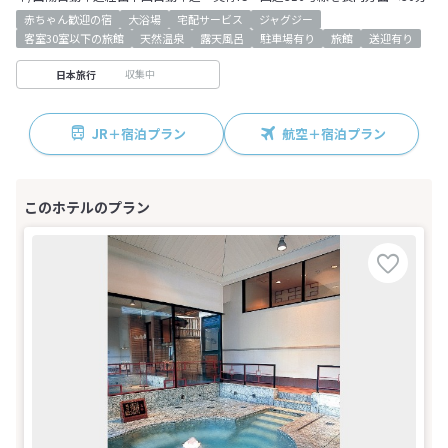
赤ちゃん歓迎の宿
大浴場
宅配サービス
ジャグジー
客室30室以下の旅館
天然温泉
露天風呂
駐車場有り
旅館
送迎有り
収集中
日本旅行
JR＋宿泊プラン
航空＋宿泊プラン