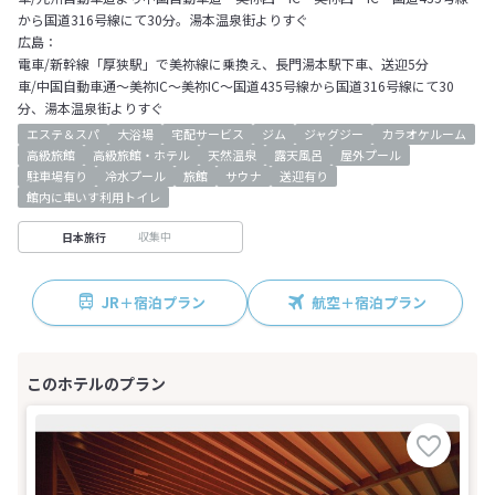
から国道316号線にて30分。湯本温泉街よりすぐ
広島：
電車/新幹線「厚狭駅」で美祢線に乗換え、長門湯本駅下車、送迎5分
車/中国自動車通～美祢IC～美祢IC～国道435号線から国道316号線にて30
分、湯本温泉街よりすぐ
エステ＆スパ
大浴場
宅配サービス
ジム
ジャグジー
カラオケルーム
高級旅館
高級旅館・ホテル
天然温泉
露天風呂
屋外プール
駐車場有り
冷水プール
旅館
サウナ
送迎有り
館内に車いす利用トイレ
収集中
日本旅行
JR＋宿泊プラン
航空＋宿泊プラン