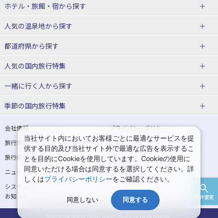
北海道
ホテル・旅館・宿
から探す
東北
北海道ホテル・旅館
人気の温泉地
から探す
青森県
岩手県
北海道
都道府県から探す
宮城県
秋田県
青森県ホテル・旅館
岩手県ホテル・旅館
湯の川温泉(北海道)
定山渓温泉(北海道)
人気の国内旅行特集
山形県
福島県
宮城県ホテル・旅館
秋田県ホテル・旅館
十勝川温泉(北海道)
阿寒湖温泉(北海道)
北海道旅行・ツアー
東京ディズニーリゾート®への旅
ユニバーサル・スタジオ・ジャパ
一緒に行く人
から探す
ンへの旅
関東
山形県ホテル・旅館
福島県ホテル・旅館
洞爺湖温泉(北海道)
川湯温泉(北海道)
東北
一人旅 国内版
家族・子連れ旅行 国内版
季節の国内旅行特集
温泉旅行
日帰り旅行
東京都
神奈川県
層雲峡温泉(北海道)
知床温泉(北海道)
青森旅行・ツアー
岩手旅行・ツアー
カップル・夫婦旅行 国内版
女子旅 国内版
桜・お花見特集
ゴールデンウィーク（GW）の国内
会社情報
プライバシーポリシー
旅行
当社サイト内においてお客様ごとに最適なサービスを提
埼玉県
千葉県
東京都ホテル・旅館
神奈川県ホテル・旅館
東北
旅行業登録票・約款
規約集
宮城旅行・ツアー
秋田旅行・ツアー
卒業旅行・学生旅行 国内版
供する目的及び当社サイト外で最適な広告を表示するこ
夏休み・お盆の国内旅行
7月の国内旅行
旅行条件書
商標について
とを目的にCookieを使用しています。Cookieの使用に
茨城県
栃木県
埼玉県ホテル・旅館
千葉県ホテル・旅館
花巻温泉(岩手)
蔵王温泉(山形)
山形旅行・ツアー
福島旅行・ツアー
同意いただける場合は同意するを選択してください。詳
ニュースリリース
採用情報
8月の国内旅行
9月の国内旅行
しくは
プライバシーポリシー
をご確認ください。
群馬県
茨城県ホテル・旅館
栃木県ホテル・旅館
かみのやま温泉(山形)
鳴子温泉(宮城)
関東
システムメンテナンスの
サイトマップ
10月の国内旅行
11月の国内旅行
お知らせ
条件変更
北陸
群馬県ホテル・旅館
秋保温泉(宮城)
飯坂温泉(福島)
同意しない
同意する
東京旅行・ツアー
神奈川旅行・ツアー
紅葉旅行
クリスマスの国内旅行
Copyright © NIPPON TRAVEL AGENCY Co.,LTD. All rights reserved.