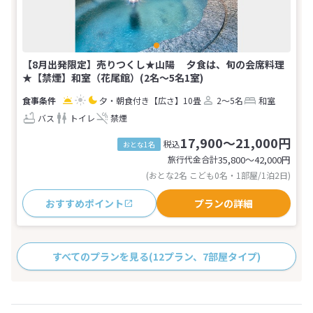
【8月出発限定】売りつくし★山陽 夕食は、旬の会席料理
★【禁煙】和室（花尾館）(2名～5名1室)
夕・朝食付き
【広さ】10畳
2～5名
和室
バス
トイレ
禁煙
17,900～21,000円
税込
おとな1名
旅行代金合計
35,800〜42,000
円
(おとな2名 こども0名・1部屋/1泊2日)
おすすめポイント
プランの詳細
すべてのプランを見る
(12プラン、7部屋タイプ)