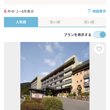
6
地図表示
件中
1～6件表示
人気順
安い順
高い順
プランを表示する