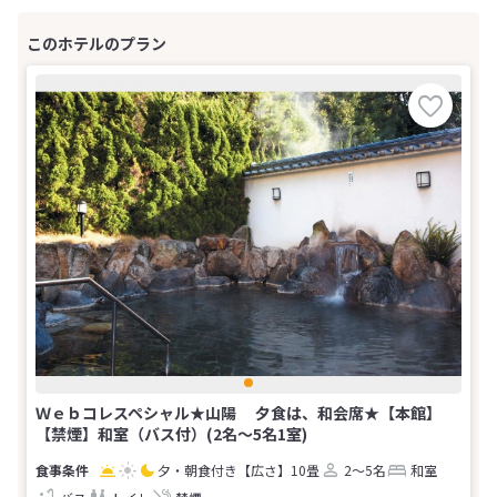
Ｗｅｂコレスペシャル★山陽 夕食は、和会席★【本館】
【禁煙】和室（バス付）(2名～5名1室)
夕・朝食付き
【広さ】10畳
2～5名
和室