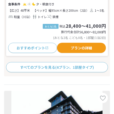
夕・朝食付き
【広さ】48平米
【ベッド】幅95cm×長さ200cm（2台）
1～3名
和室（川沿）
トイレ
禁煙
28,400～41,000円
税込
おとな1名
旅行代金合計
56,800〜82,000
円
(おとな2名 こども0名・1部屋/1泊2日)
おすすめポイント
プランの詳細
すべてのプランを見る
(6プラン、1部屋タイプ)