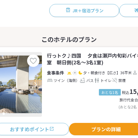
JR＋宿泊プラン
行っトク♪四国 夕食は瀬戸内旬彩バイ
室 朝日側(2名～3名1室)
夕・朝食付き
【広さ】36平米
ツイン（海側）
バス
トイレ
禁煙
15
おとな1名
税込
旅行代金合
(おとな2名
おすすめポイント
プランの詳細