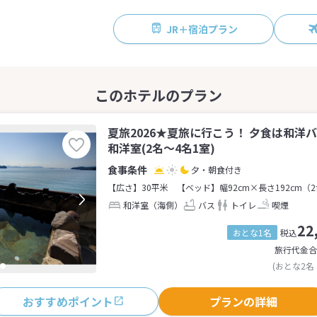
JR＋宿泊プラン
夏旅2026★夏旅に行こう！ 夕食は和洋
和洋室(2名～4名1室)
夕・朝食付き
【広さ】30平米
【ベッド】幅92cm×長さ192cm（
和洋室（海側）
バス
トイレ
喫煙
22
おとな1名
税込
旅行代金合
(おとな2名
おすすめポイント
プランの詳細