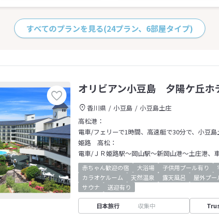
すべてのプランを見る
(24プラン、6部屋タイプ)
オリビアン小豆島 夕陽ケ丘ホ
香川県
小豆島
小豆島土庄
高松港：
電車/フェリーで1時間、高速艇で30分で、小豆島
姫路 高松：
電車/ＪＲ姫路駅～岡山駅～新岡山港～土庄港、車
赤ちゃん歓迎の宿
大浴場
子供用プール有り
カラオケルーム
天然温泉
露天風呂
屋外プー
サウナ
送迎有り
日本旅行
収集中
Tru