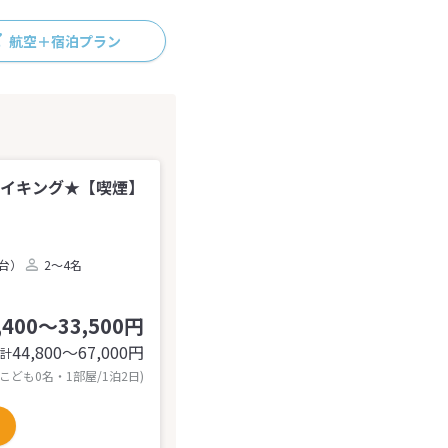
航空＋宿泊プラン
バイキング★【喫煙】
2台）
2～4名
,400～33,500円
44,800〜67,000
円
計
 こども0名・1部屋/1泊2日)