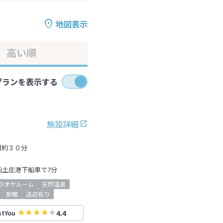
地図表示
高い順
プランを表示する
施設詳細
間約３０分
船土庄港下船車で7分
ラオケルーム
天然温泉
旅館
送迎有り
4.4
stYou