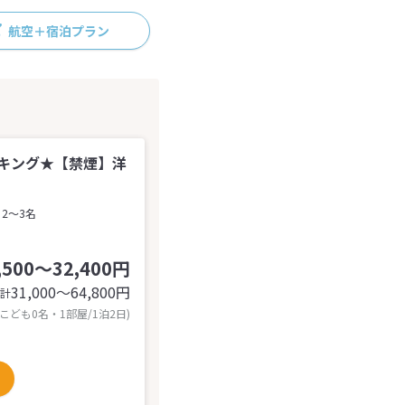
航空＋宿泊プラン
キング★【禁煙】洋
2～3名
,500～32,400円
31,000〜64,800
円
計
 こども0名・1部屋/1泊2日)