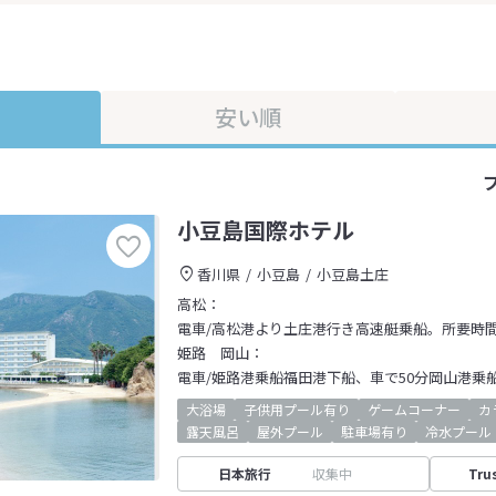
安い順
小豆島国際ホテル
香川県
小豆島
小豆島土庄
高松：
電車/高松港より土庄港行き高速艇乗船。所要時
姫路 岡山：
電車/姫路港乗船福田港下船、車で50分岡山港乗
大浴場
子供用プール有り
ゲームコーナー
カ
露天風呂
屋外プール
駐車場有り
冷水プール
日本旅行
収集中
Tru