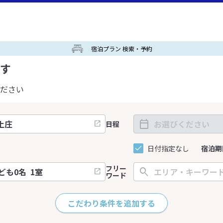
宿泊プラン 検索・予約
す
ださい
日程
日付指定なし
宿泊期
フリー
ワード
こだわり条件を追加する