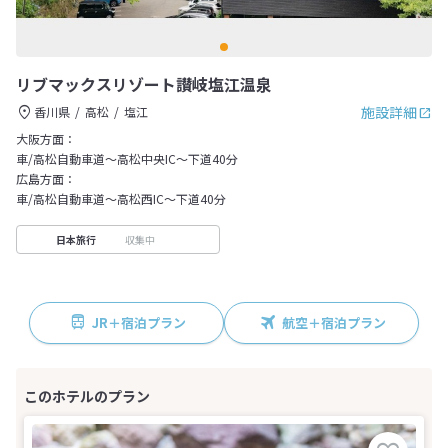
リブマックスリゾート讃岐塩江温泉
施設詳細
香川県
高松
塩江
大阪方面：
車/高松自動車道～高松中央IC～下道40分
広島方面：
車/高松自動車道～高松西IC～下道40分
収集中
日本旅行
JR＋宿泊プラン
航空＋宿泊プラン