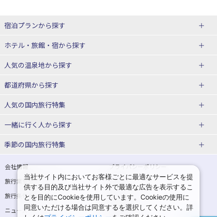
宿泊プランから探す
北海道
ホテル・旅館・宿
から探す
東北
北海道ホテル・旅館
人気の温泉地
から探す
青森県
岩手県
北海道
都道府県から探す
宮城県
秋田県
青森県ホテル・旅館
岩手県ホテル・旅館
湯の川温泉(北海道)
定山渓温泉(北海道)
人気の国内旅行特集
山形県
福島県
宮城県ホテル・旅館
秋田県ホテル・旅館
十勝川温泉(北海道)
阿寒湖温泉(北海道)
北海道旅行・ツアー
東京ディズニーリゾート®への旅
ユニバーサル・スタジオ・ジャパ
一緒に行く人
から探す
ンへの旅
関東
山形県ホテル・旅館
福島県ホテル・旅館
洞爺湖温泉(北海道)
川湯温泉(北海道)
東北
一人旅 国内版
家族・子連れ旅行 国内版
季節の国内旅行特集
温泉旅行
日帰り旅行
東京都
神奈川県
層雲峡温泉(北海道)
知床温泉(北海道)
青森旅行・ツアー
岩手旅行・ツアー
カップル・夫婦旅行 国内版
女子旅 国内版
桜・お花見特集
ゴールデンウィーク（GW）の国内
会社情報
プライバシーポリシー
旅行
当社サイト内においてお客様ごとに最適なサービスを提
埼玉県
千葉県
東京都ホテル・旅館
神奈川県ホテル・旅館
東北
旅行業登録票・約款
規約集
宮城旅行・ツアー
秋田旅行・ツアー
卒業旅行・学生旅行 国内版
供する目的及び当社サイト外で最適な広告を表示するこ
夏休み・お盆の国内旅行
7月の国内旅行
旅行条件書
商標について
とを目的にCookieを使用しています。Cookieの使用に
茨城県
栃木県
埼玉県ホテル・旅館
千葉県ホテル・旅館
花巻温泉(岩手)
蔵王温泉(山形)
山形旅行・ツアー
福島旅行・ツアー
同意いただける場合は同意するを選択してください。詳
ニュースリリース
採用情報
8月の国内旅行
9月の国内旅行