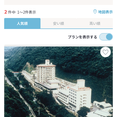
2
地図表示
件中
1～2件表示
人気順
安い順
高い順
プランを表示する