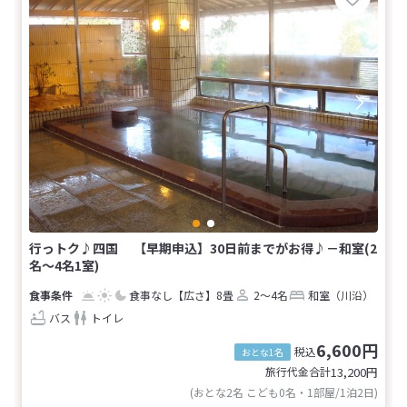
行っトク♪四国 【早期申込】30日前までがお得♪－和室(2
名～4名1室)
食事なし
【広さ】8畳
2～4名
和室（川沿）
バス
トイレ
6,600円
税込
おとな1名
旅行代金合計
13,200
円
(おとな2名 こども0名・1部屋/1泊2日)