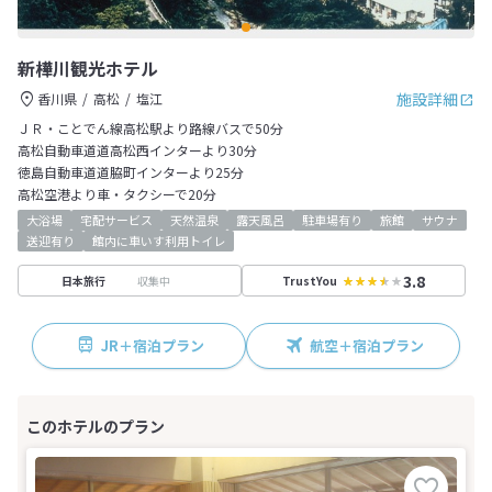
新樺川観光ホテル
施設詳細
香川県
高松
塩江
ＪＲ・ことでん線高松駅より路線バスで50分
高松自動車道道高松西インターより30分
徳島自動車道道脇町インターより25分
高松空港より車・タクシーで20分
大浴場
宅配サービス
天然温泉
露天風呂
駐車場有り
旅館
サウナ
送迎有り
館内に車いす利用トイレ
3.8
収集中
日本旅行
TrustYou
JR＋宿泊プラン
航空＋宿泊プラン