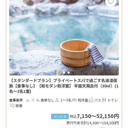
【スタンダードプラン】プライベートスパで過ごす名湯温宿
旅【食事なし】【和モダン和洋室】 半露天風呂付（30㎡）(1
名～3名1室)
食事なし
1～3名
和洋室
バス
トイレ
禁煙
7,150～52,150円
税込
おとな1名
旅行代金合計
14,300〜104,300
円