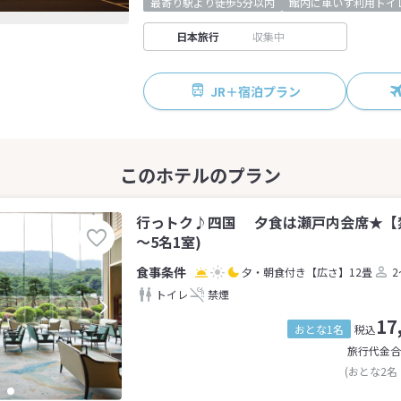
最寄り駅より徒歩5分以内
館内に車いす利用トイ
日本旅行
収集中
JR＋宿泊プラン
行っトク♪四国 夕食は瀬戸内会席★【禁
～5名1室)
夕・朝食付き
【広さ】12畳
2
トイレ
禁煙
17
おとな1名
税込
旅行代金合
(おとな2名