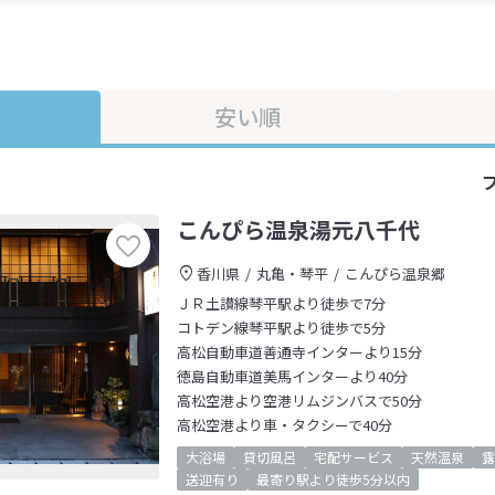
安い順
こんぴら温泉湯元八千代
香川県
丸亀・琴平
こんぴら温泉郷
ＪＲ土讃線琴平駅より徒歩で7分
コトデン線琴平駅より徒歩で5分
高松自動車道善通寺インターより15分
徳島自動車道美馬インターより40分
高松空港より空港リムジンバスで50分
高松空港より車・タクシーで40分
大浴場
貸切風呂
宅配サービス
天然温泉
露
送迎有り
最寄り駅より徒歩5分以内