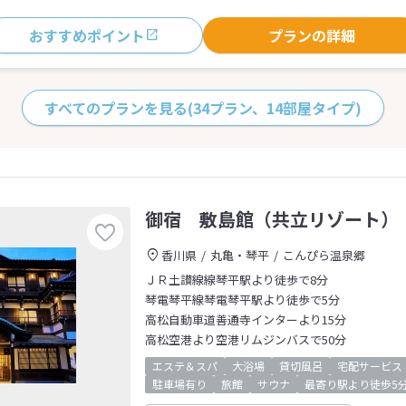
おすすめポイント
プランの詳細
すべてのプランを見る
(34プラン、14部屋タイプ)
御宿 敷島館（共立リゾート）
香川県
丸亀・琴平
こんぴら温泉郷
ＪＲ土讃線線琴平駅より徒歩で8分
琴電琴平線琴電琴平駅より徒歩で5分
高松自動車道善通寺インターより15分
高松空港より空港リムジンバスで50分
エステ＆スパ
大浴場
貸切風呂
宅配サービス
駐車場有り
旅館
サウナ
最寄り駅より徒歩5