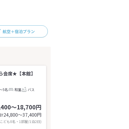
航空＋宿泊プラン
ら会席★【本館】
～5名
和室
バス
,400～18,700円
24,800〜37,400
円
計
 こども0名・1部屋/1泊2日)