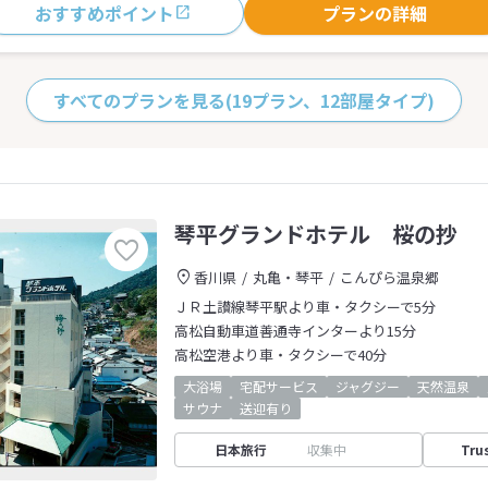
おすすめポイント
プランの詳細
すべてのプランを見る
(19プラン、12部屋タイプ)
琴平グランドホテル 桜の抄
香川県
丸亀・琴平
こんぴら温泉郷
ＪＲ土讃線琴平駅より車・タクシーで5分
高松自動車道善通寺インターより15分
高松空港より車・タクシーで40分
大浴場
宅配サービス
ジャグジー
天然温泉
サウナ
送迎有り
日本旅行
収集中
Tru