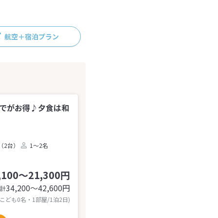
航空＋宿泊プラン
までがお得♪夕食は和
（2台）
1～2名
,100～21,300円
34,200〜42,600
円
計
 こども0名・1部屋/1泊2日)