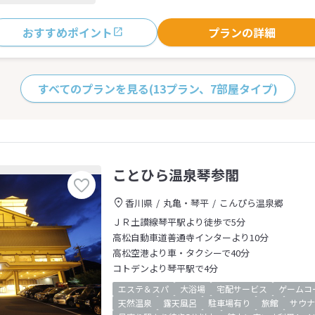
おすすめポイント
プランの詳細
すべてのプランを見る
(13プラン、7部屋タイプ)
ことひら温泉琴参閣
香川県
丸亀・琴平
こんぴら温泉郷
ＪＲ土讃線琴平駅より徒歩で5分
高松自動車道善通寺インターより10分
高松空港より車・タクシーで40分
コトデンより琴平駅で4分
エステ＆スパ
大浴場
宅配サービス
ゲームコ
天然温泉
露天風呂
駐車場有り
旅館
サウナ