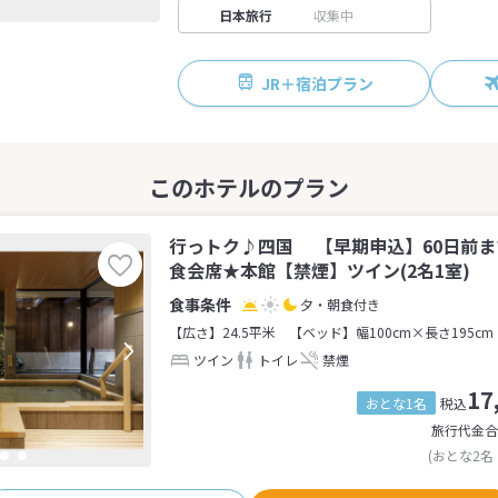
日本旅行
収集中
JR＋宿泊プラン
行っトク♪四国 【早期申込】60日前
食会席★本館【禁煙】ツイン(2名1室)
夕・朝食付き
【広さ】24.5平米
【ベッド】幅100cm×長さ195cm
ツイン
トイレ
禁煙
17
おとな1名
税込
旅行代金合
(おとな2名