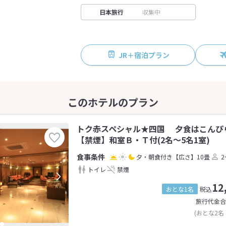
日本旅行
収集中
JR＋宿泊プラン
トク赤スペシャル★四国 夕食はこんぴ
【禁煙】和室Ｂ・Ｔ付(2名～5名1室)
夕・朝食付き
【広さ】10畳
2
トイレ
禁煙
12
おとな1名
税込
旅行代金合
(おとな2名