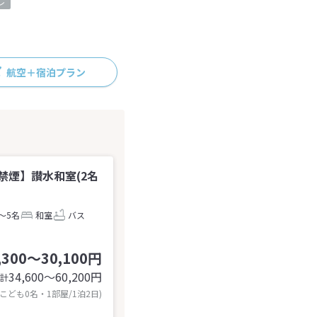
レ
航空＋宿泊プラン
煙】讃水和室(2名
～5名
和室
バス
,300～30,100円
34,600〜60,200
円
計
 こども0名・1部屋/1泊2日)