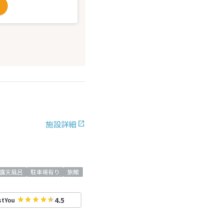
施設詳細
露天風呂
駐車場有り
旅館
4.5
stYou