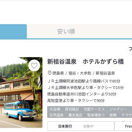
安い順
新祖谷温泉 ホテルかずら橋
徳島県
祖谷・大歩危
新祖谷温泉
ＪＲ土讃線阿波池田駅より路線バスで65分
ＪＲ土讃線大歩危駅より車・タクシーで15分
徳島自動車道井川池田インターより50分
高知空港より車・タクシーで90分
大浴場
貸切風呂
宅配サービス
ジャグジー
天然温泉
露天風呂
駐車場有り
旅館
サウナ
日本旅行
収集中
Tru