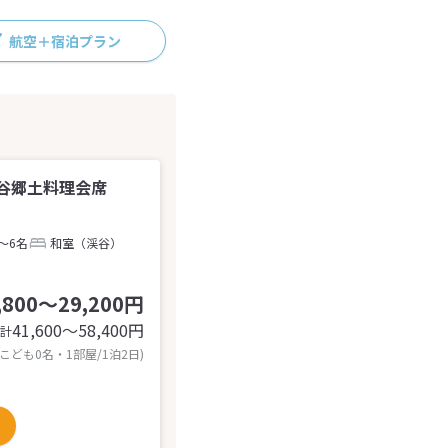
航空＋宿泊プラン
谷郷土料理会席
～6名
和室（渓谷）
,800～29,200円
41,600〜58,400
円
計
 こども0名・1部屋/1泊2日)