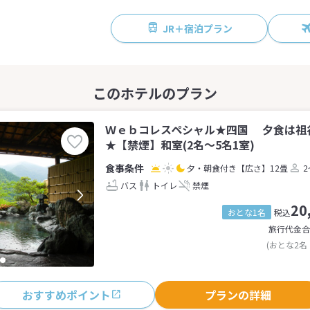
JR＋宿泊プラン
Ｗｅｂコレスペシャル★四国 夕食は祖
★【禁煙】和室(2名～5名1室)
夕・朝食付き
【広さ】12畳
2
バス
トイレ
禁煙
20
おとな1名
税込
旅行代金合
(おとな2名
おすすめポイント
プランの詳細