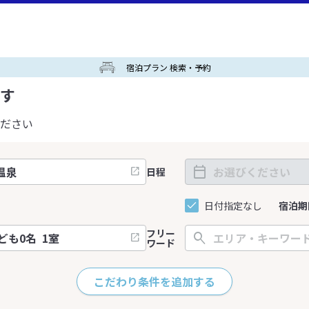
宿泊プラン 検索・予約
す
ださい
日程
日付指定なし
宿泊期
フリー
ワード
こだわり条件を追加する