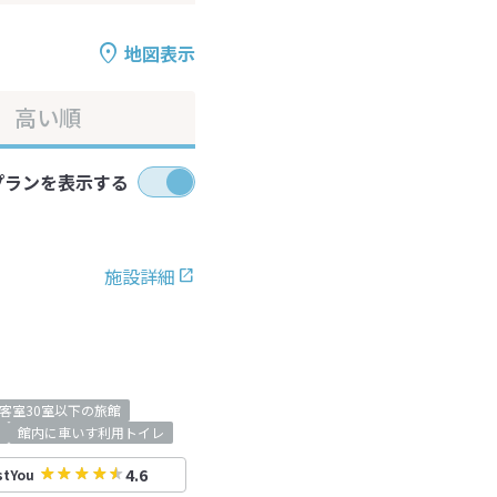
地図表示
高い順
プランを表示する
施設詳細
客室30室以下の旅館
館内に車いす利用トイレ
4.6
stYou